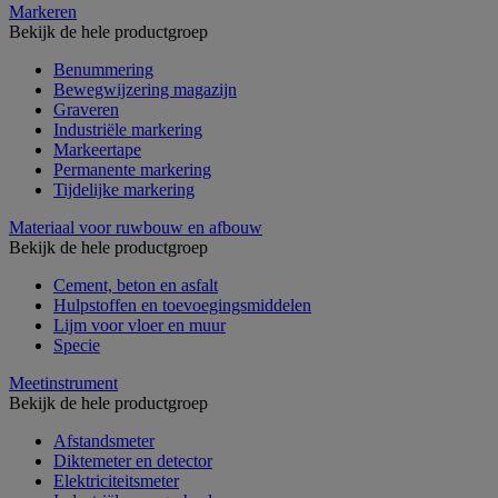
Markeren
Bekijk de hele productgroep
Benummering
Bewegwijzering magazijn
Graveren
Industriële markering
Markeertape
Permanente markering
Tijdelijke markering
Materiaal voor ruwbouw en afbouw
Bekijk de hele productgroep
Cement, beton en asfalt
Hulpstoffen en toevoegingsmiddelen
Lijm voor vloer en muur
Specie
Meetinstrument
Bekijk de hele productgroep
Afstandsmeter
Diktemeter en detector
Elektriciteitsmeter