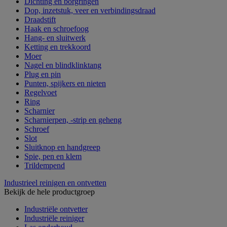
Dichting en borgringen
Dop, inzetstuk, veer en verbindingsdraad
Draadstift
Haak en schroefoog
Hang- en sluitwerk
Ketting en trekkoord
Moer
Nagel en blindklinktang
Plug en pin
Punten, spijkers en nieten
Regelvoet
Ring
Scharnier
Scharnierpen, -strip en geheng
Schroef
Slot
Sluitknop en handgreep
Spie, pen en klem
Trildempend
Industrieel reinigen en ontvetten
Bekijk de hele productgroep
Industriële ontvetter
Industriële reiniger