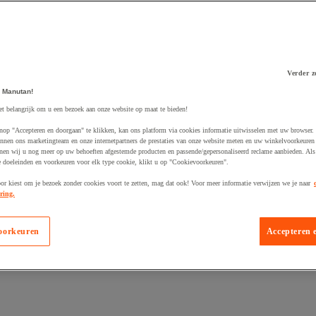
Verder z
 Manutan!
 winkelwagen
et belangrijk om u een bezoek aan onze website op maat te bieden!
nop "Accepteren en doorgaan" te klikken, kan ons platform via cookies informatie uitwisselen met uw browser.
nnen ons marketingteam en onze internetpartners de prestaties van onze website meten en uw winkelvoorkeuren 
nen wij u nog meer op uw behoeften afgestemde producten en passende/gepersonaliseerd reclame aanbieden. Als
 doeleinden en voorkeuren voor elk type cookie, klikt u op "Cookievoorkeuren".
oor kiest om je bezoek zonder cookies voort te zetten, mag dat ook! Voor meer informatie verwijzen we je naar
ring.
oorkeuren
Accepteren 