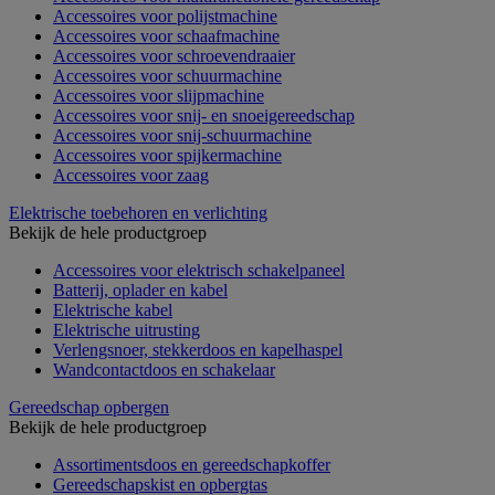
Accessoires voor polijstmachine
Accessoires voor schaafmachine
Accessoires voor schroevendraaier
Accessoires voor schuurmachine
Accessoires voor slijpmachine
Accessoires voor snij- en snoeigereedschap
Accessoires voor snij-schuurmachine
Accessoires voor spijkermachine
Accessoires voor zaag
Elektrische toebehoren en verlichting
Bekijk de hele productgroep
Accessoires voor elektrisch schakelpaneel
Batterij, oplader en kabel
Elektrische kabel
Elektrische uitrusting
Verlengsnoer, stekkerdoos en kapelhaspel
Wandcontactdoos en schakelaar
Gereedschap opbergen
Bekijk de hele productgroep
Assortimentsdoos en gereedschapkoffer
Gereedschapskist en opbergtas