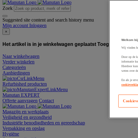
Zoek
Suggested site content and search history menu
Mijn account
Inloggen
×
Welkom bij
Het artikel is in je winkelwagen geplaatst
Toegevoegd aan
Wij vinden h
Naar winkelwagen
Door op de k
Verder winkelen
informatie ku
Hierdoor kun
Categorieën
weten over de
Aanbiedingen
En als je erv
Refurbished producten
cookieverkla
Manutan EXPERT
Offerte aanvragen
Contact
Cookiev
Magazijn en werkplaats
Veiligheid en gezondheid
Industriële benodigdheden en gereedschap
Verpakking en opslag
Hygiëne