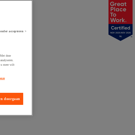
onder accepteren >
NOV 2025-NOV 2026
NL
 Met deze
analyseren.
 u meer wilt
onze
en doorgaan