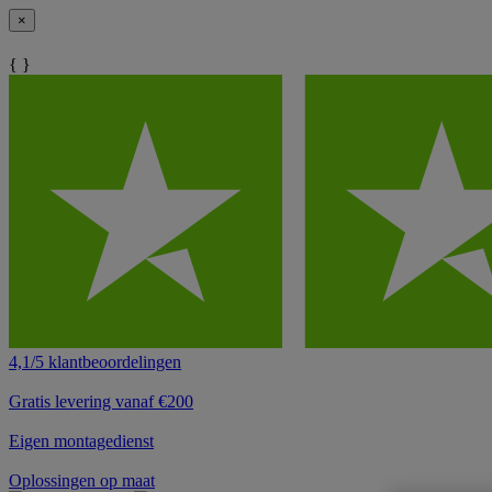
×
{ }
4,1/5 klantbeoordelingen
Gratis levering vanaf €200
Eigen montagedienst
Oplossingen op maat