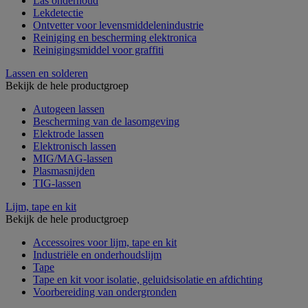
Las onderhoud
Lekdetectie
Ontvetter voor levensmiddelenindustrie
Reiniging en bescherming elektronica
Reinigingsmiddel voor graffiti
Lassen en solderen
Bekijk de hele productgroep
Autogeen lassen
Bescherming van de lasomgeving
Elektrode lassen
Elektronisch lassen
MIG/MAG-lassen
Plasmasnijden
TIG-lassen
Lijm, tape en kit
Bekijk de hele productgroep
Accessoires voor lijm, tape en kit
Industriële en onderhoudslijm
Tape
Tape en kit voor isolatie, geluidsisolatie en afdichting
Voorbereiding van ondergronden