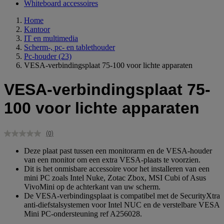
Whiteboard accessoires
Home
Kantoor
IT en multimedia
Scherm-, pc- en tablethouder
Pc-houder
(23)
VESA-verbindingsplaat 75-100 voor lichte apparaten
VESA-verbindingsplaat 75-
100 voor lichte apparaten
(0)
Geen
scorewaarde.
Deze plaat past tussen een monitorarm en de VESA-houder
Dezelfde
van een monitor om een extra VESA-plaats te voorzien.
paginalink.
Dit is het onmisbare accessoire voor het installeren van een
mini PC zoals Intel Nuke, Zotac Zbox, MSI Cubi of Asus
VivoMini op de achterkant van uw scherm.
De VESA-verbindingsplaat is compatibel met de SecurityXtra
anti-diefstalsystemen voor Intel NUC en de verstelbare VESA
Mini PC-ondersteuning ref A256028.