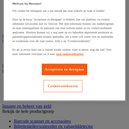
Dynamisch en interactief weergavesysteem
Welkom bij Manutan!
Fotocamera, videocamera en verrekijker
Professionele audio en geluidsopname
Wij vinden het belangrijk om u een bezoek aan onze website op maat te bieden!
Projectie en videoprojectie-apparatuur
Door op de knop "Accepteren en doorgaan" te klikken, kan ons platform via cookies
Studioverlichting en accessoires
informatie uitwisselen met uw browser. Met deze informatie kunnen ons marketingteam
Tv, dvd-speler en Blu-ray
en onze internetpartners de prestaties van onze website meten en uw winkelvoorkeuren
analyseren. Hierdoor kunnen wij u nog meer op uw behoeften afgestemde producten en
Bewegwijzering en aanduidingsborden
passende/gepersonaliseerd reclame aanbieden. Als u meer wilt weten over de doeleinden
Bekijk de hele productgroep
en voorkeuren voor elk type cookie, klikt u op "Cookievoorkeuren".
En als je ervoor kiest om je bezoek zonder cookies voort te zetten, mag dat ook! Voor
Deurnaambord
meer informatie verwijzen we je naar
onze cookieverklaring.
Pictogram
Folderrek en -houder
Accepteren en doorgaan
Bekijk de hele productgroep
Folderrek
Mobiel folderrek
Cookievoorkeuren
Tafel folderstandaard
Wandfolderhouder
Inname en beheer van geld
Bekijk de hele productgroep
Barcode scanner en accessoires
Biljettenteller/sorteerder en valsgelddetector