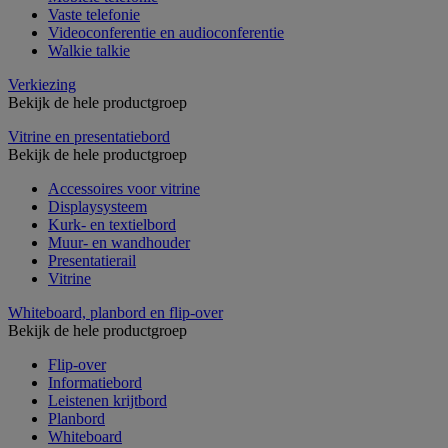
Vaste telefonie
Videoconferentie en audioconferentie
Walkie talkie
Verkiezing
Bekijk de hele productgroep
Vitrine en presentatiebord
Bekijk de hele productgroep
Accessoires voor vitrine
Displaysysteem
Kurk- en textielbord
Muur- en wandhouder
Presentatierail
Vitrine
Whiteboard, planbord en flip-over
Bekijk de hele productgroep
Flip-over
Informatiebord
Leistenen krijtbord
Planbord
Whiteboard