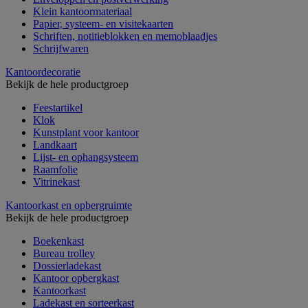
Klein kantoormateriaal
Papier, systeem- en visitekaarten
Schriften, notitieblokken en memoblaadjes
Schrijfwaren
Kantoordecoratie
Bekijk de hele productgroep
Feestartikel
Klok
Kunstplant voor kantoor
Landkaart
Lijst- en ophangsysteem
Raamfolie
Vitrinekast
Kantoorkast en opbergruimte
Bekijk de hele productgroep
Boekenkast
Bureau trolley
Dossierladekast
Kantoor opbergkast
Kantoorkast
Ladekast en sorteerkast