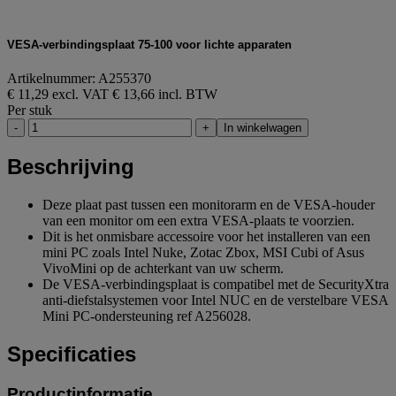
VESA-verbindingsplaat 75-100 voor lichte apparaten
Artikelnummer: A255370
€ 11,29 excl. VAT
€ 13,66 incl. BTW
Per stuk
-
+
In winkelwagen
Beschrijving
Deze plaat past tussen een monitorarm en de VESA-houder
van een monitor om een extra VESA-plaats te voorzien.
Dit is het onmisbare accessoire voor het installeren van een
mini PC zoals Intel Nuke, Zotac Zbox, MSI Cubi of Asus
VivoMini op de achterkant van uw scherm.
De VESA-verbindingsplaat is compatibel met de SecurityXtra
anti-diefstalsystemen voor Intel NUC en de verstelbare VESA
Mini PC-ondersteuning ref A256028.
Specificaties
Productinformatie