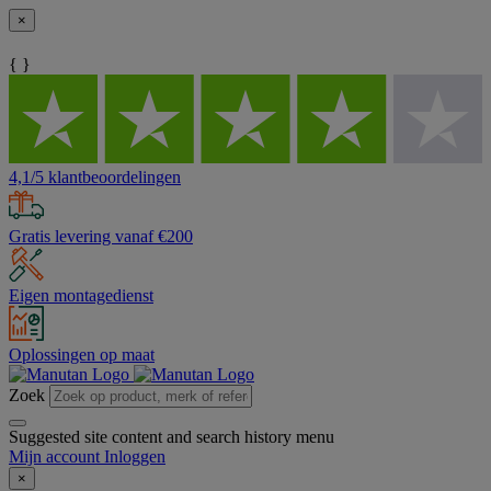
×
{ }
4,1/5 klantbeoordelingen
Gratis levering vanaf €200
Eigen montagedienst
Oplossingen op maat
Zoek
Suggested site content and search history menu
Mijn account
Inloggen
×