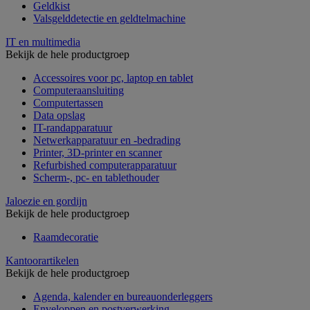
Geldkist
Valsgelddetectie en geldtelmachine
IT en multimedia
Bekijk de hele productgroep
Accessoires voor pc, laptop en tablet
Computeraansluiting
Computertassen
Data opslag
IT-randapparatuur
Netwerkapparatuur en -bedrading
Printer, 3D-printer en scanner
Refurbished computerapparatuur
Scherm-, pc- en tablethouder
Jaloezie en gordijn
Bekijk de hele productgroep
Raamdecoratie
Kantoorartikelen
Bekijk de hele productgroep
Agenda, kalender en bureauonderleggers
Enveloppen en postverwerking