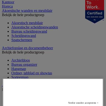
Kantoor
Horeca
Akoestische wanden en meubilair
Bekijk de hele productgroep
NOV 2025-NOV 2026
NL
Akoestisch meubilair
Akoestische scheidingswanden
Bureau scheidingswand
Scheidingswand
Spatschermen
Archiefopslag en documentbeheer
Bekijk de hele productgroep
Archiefdoos
Bureau organizer
Hangmap
Ordner, tabblad en showtas
Sorteermap
Audiovisueel
Bekijk de hele productgroep
Aansluitingen audio en video
Audio- en Hi-Fi-apparatuur
Verder zonder accepteren >