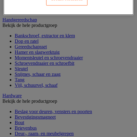
Gereedschapskoffer en versterkte kist
Verrijdbare werktafel
Handgereedschap
Bekijk de hele productgroep
Bankschroef, extractor en klem
Dop en ratel
Gereedschapsset
Hamer en slagwerktuig
Momentsleutel en schroevendraaier
Schroevendraaier en schroefbit
Sleutel
Snijmes, schaar en zaag
Tang
Vijl, schuurvel, schaaf
Hardware
Bekijk de hele productgroep
Beslag voor deuren, vensters en poorten
Bevestigingsmagneet
Bout
Brievenbus
Deur-, raam- en meubelgrepen