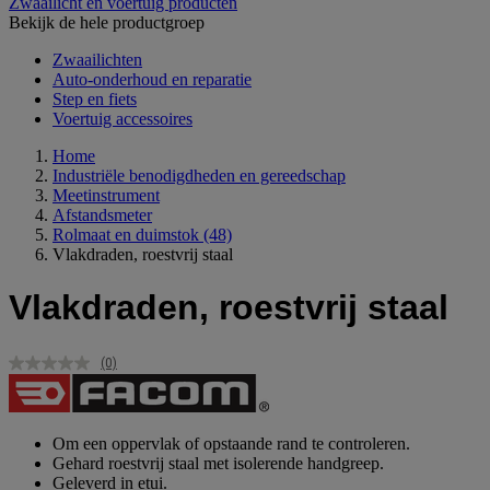
Zwaailicht en voertuig producten
Bekijk de hele productgroep
Zwaailichten
Auto-onderhoud en reparatie
Step en fiets
Voertuig accessoires
Home
Industriële benodigdheden en gereedschap
Meetinstrument
Afstandsmeter
Rolmaat en duimstok
(48)
Vlakdraden, roestvrij staal
Vlakdraden, roestvrij staal
(0)
Geen
scorewaarde.
Dezelfde
paginalink.
Om een oppervlak of opstaande rand te controleren.
Gehard roestvrij staal met isolerende handgreep.
Geleverd in etui.