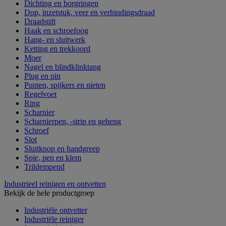
Dichting en borgringen
Dop, inzetstuk, veer en verbindingsdraad
Draadstift
Haak en schroefoog
Hang- en sluitwerk
Ketting en trekkoord
Moer
Nagel en blindklinktang
Plug en pin
Punten, spijkers en nieten
Regelvoet
Ring
Scharnier
Scharnierpen, -strip en geheng
Schroef
Slot
Sluitknop en handgreep
Spie, pen en klem
Trildempend
Industrieel reinigen en ontvetten
Bekijk de hele productgroep
Industriële ontvetter
Industriële reiniger