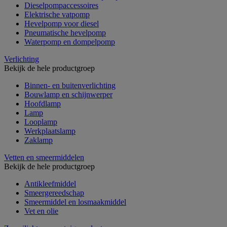
Dieselpompaccessoires
Elektrische vatpomp
Hevelpomp voor diesel
Pneumatische hevelpomp
Waterpomp en dompelpomp
Verlichting
Bekijk de hele productgroep
Binnen- en buitenverlichting
Bouwlamp en schijnwerper
Hoofdlamp
Lamp
Looplamp
Werkplaatslamp
Zaklamp
Vetten en smeermiddelen
Bekijk de hele productgroep
Antikleefmiddel
Smeergereedschap
Smeermiddel en losmaakmiddel
Vet en olie