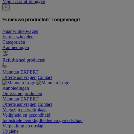
Mijn account
Inloggen
×
% nieuwe producten:
Toegevoegd
Naar winkelwagen
Verder winkelen
Categorieën
Aanbiedingen
Refurbished producten
Manutan EXPERT
Offerte aanvragen
Contact
Aanbiedingen
Duurzame producten
Manutan EXPERT
Offerte aanvragen
Contact
Magazijn en werkplaats
Veiligheid en gezondheid
Industriële benodigdheden en gereedschap
Verpakking en opslag
Hygiëne