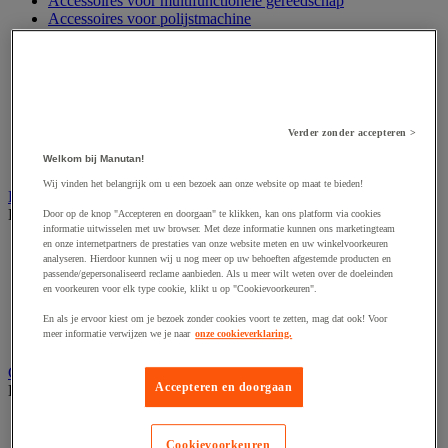
Accessoires voor multifunctionele gereedschap
Accessoires voor polijstmachine
Accessoires voor schaafmachine
Accessoires voor schroevendraaier
Accessoires voor schuurmachine
Accessoires voor slijpmachine
Accessoires voor snij- en snoeigereedschap
Accessoires voor snij-schuurmachine
Verder zonder accepteren >
Accessoires voor spijkermachine
Welkom bij Manutan!
Accessoires voor zaag
Wij vinden het belangrijk om u een bezoek aan onze website op maat te bieden!
Elektrische toebehoren en verlichting
Bekijk de hele productgroep
Door op de knop "Accepteren en doorgaan" te klikken, kan ons platform via cookies
informatie uitwisselen met uw browser. Met deze informatie kunnen ons marketingteam
en onze internetpartners de prestaties van onze website meten en uw winkelvoorkeuren
Accessoires voor elektrisch schakelpaneel
analyseren. Hierdoor kunnen wij u nog meer op uw behoeften afgestemde producten en
Batterij, oplader en kabel
passende/gepersonaliseerd reclame aanbieden. Als u meer wilt weten over de doeleinden
Elektrische kabel
en voorkeuren voor elk type cookie, klikt u op "Cookievoorkeuren".
Elektrische uitrusting
Verlengsnoer, stekkerdoos en kapelhaspel
En als je ervoor kiest om je bezoek zonder cookies voort te zetten, mag dat ook! Voor
meer informatie verwijzen we je naar
onze cookieverklaring.
Wandcontactdoos en schakelaar
Gereedschap opbergen
Accepteren en doorgaan
Bekijk de hele productgroep
Assortimentsdoos en gereedschapkoffer
Gereedschapskist en opbergtas
Cookievoorkeuren