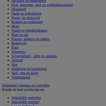
Dichting en borgringen
Dop, inzetstuk, veer en verbindingsdraad
Draadstift
Haak en schroefoog
Hang- en sluitwerk
Ketting en trekkoord
Moer
Nagel en blindklinktang
Plug en pin
Punten, spijkers en nieten
Regelvoet
Ring
Scharnier
Scharnierpen, -strip en geheng
Schroef
Slot
Sluitknop en handgreep
Spie, pen en klem
Trildempend
Industrieel reinigen en ontvetten
Bekijk de hele productgroep
Industriële ontvetter
Industriële reiniger