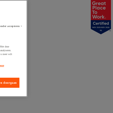
onder accepteren >
NOV 2025-NOV 2026
NL
 Met deze
analyseren.
 u meer wilt
onze
en doorgaan