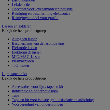
Las onderhoud
Lekdetectie
Ontvetter voor levensmiddelenindustrie
Reiniging en bescherming elektronica
Reinigingsmiddel voor graffiti
Lassen en solderen
Bekijk de hele productgroep
Autogeen lassen
Bescherming van de lasomgeving
Elektrode lassen
Elektronisch lassen
MIG/MAG-lassen
Plasmasnijden
TIG-lassen
Lijm, tape en kit
Bekijk de hele productgroep
Accessoires voor lijm, tape en kit
Industriële en onderhoudslijm
Tape
Tape en kit voor isolatie, geluidsisolatie en afdichting
Voorbereiding van ondergronden