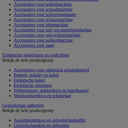
Accessoires voor polijstmachine
Accessoires voor schaafmachine
Accessoires voor schroevendraaier
Accessoires voor schuurmachine
Accessoires voor slijpmachine
Accessoires voor snij- en snoeigereedschap
Accessoires voor snij-schuurmachine
Accessoires voor spijkermachine
Accessoires voor zaag
Elektrische toebehoren en verlichting
Bekijk de hele productgroep
Accessoires voor elektrisch schakelpaneel
Batterij, oplader en kabel
Elektrische kabel
Elektrische uitrusting
Verlengsnoer, stekkerdoos en kapelhaspel
Wandcontactdoos en schakelaar
Gereedschap opbergen
Bekijk de hele productgroep
Assortimentsdoos en gereedschapkoffer
Gereedschapskist en opbergtas