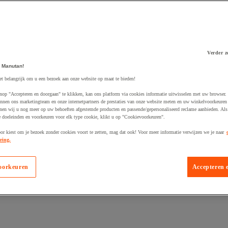
Verder z
 Manutan!
 winkelwagen
et belangrijk om u een bezoek aan onze website op maat te bieden!
nop "Accepteren en doorgaan" te klikken, kan ons platform via cookies informatie uitwisselen met uw browser.
nnen ons marketingteam en onze internetpartners de prestaties van onze website meten en uw winkelvoorkeuren 
nen wij u nog meer op uw behoeften afgestemde producten en passende/gepersonaliseerd reclame aanbieden. Als
 doeleinden en voorkeuren voor elk type cookie, klikt u op "Cookievoorkeuren".
oor kiest om je bezoek zonder cookies voort te zetten, mag dat ook! Voor meer informatie verwijzen we je naar
ring.
oorkeuren
Accepteren 