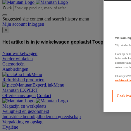
Zoek
Suggested site content and search history menu
Mijn account
Inloggen
×
Welkom bij
Het artikel is in je winkelwagen geplaatst
Toegevoegd aan
Wij vinden h
Naar winkelwagen
Door op de k
Verder winkelen
informatie ku
Hierdoor kun
Categorieën
weten over de
Aanbiedingen
En als je erv
Refurbished producten
cookieverkla
Manutan EXPERT
Offerte aanvragen
Contact
Cookiev
Magazijn en werkplaats
Veiligheid en gezondheid
Industriële benodigdheden en gereedschap
Verpakking en opslag
Hygiëne