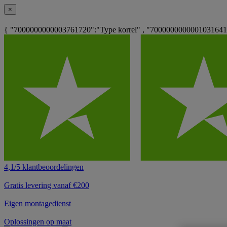
×
{ "7000000000003761720":"Type korrel" , "7000000000001031641"
4,1/5 klantbeoordelingen
Gratis levering vanaf €200
Eigen montagedienst
Oplossingen op maat