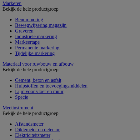
Markeren
Bekijk de hele productgroep
Benummering
Bewegwijzering magazijn
Graveren
Industriële markering
Markeertape
Permanente markering
Tijdelijke markering
Materiaal voor ruwbouw en afbouw
Bekijk de hele productgroep
Cement, beton en asfalt
Hulpstoffen en toevoegingsmiddelen
Lijm voor vloer en muur
Specie
Meetinstrument
Bekijk de hele productgroep
Afstandsmeter
Diktemeter en detector
Elektriciteitsmeter