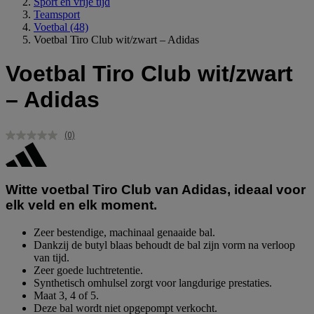
Sport en vrije tijd
Teamsport
Voetbal
(48)
Voetbal Tiro Club wit/zwart – Adidas
Voetbal Tiro Club wit/zwart
– Adidas
(0)
Geen
scorewaarde.
Dezelfde
paginalink.
Witte voetbal Tiro Club van Adidas, ideaal voor
elk veld en elk moment.
Zeer bestendige, machinaal genaaide bal.
Dankzij de butyl blaas behoudt de bal zijn vorm na verloop
van tijd.
Zeer goede luchtretentie.
Synthetisch omhulsel zorgt voor langdurige prestaties.
Maat 3, 4 of 5.
Deze bal wordt niet opgepompt verkocht.