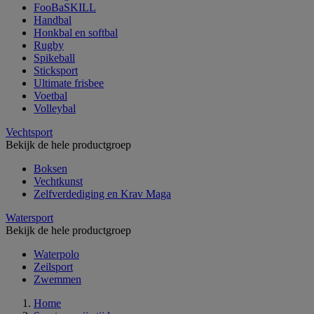
FooBaSKILL
Handbal
Honkbal en softbal
Rugby
Spikeball
Sticksport
Ultimate frisbee
Voetbal
Volleybal
Vechtsport
Bekijk de hele productgroep
Boksen
Vechtkunst
Zelfverdediging en Krav Maga
Watersport
Bekijk de hele productgroep
Waterpolo
Zeilsport
Zwemmen
Home