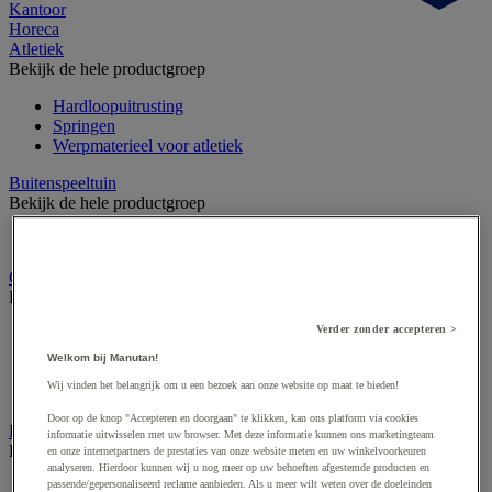
Kantoor
Horeca
Atletiek
Bekijk de hele productgroep
Hardloopuitrusting
Springen
Werpmaterieel voor atletiek
Buitenspeeltuin
Bekijk de hele productgroep
Groot XXL buitenspel
Gymnastiek en artistieke sport
Bekijk de hele productgroep
Verder zonder accepteren >
Circuskunst
Gymuitrusting
Welkom bij Manutan!
Ritmisch gymtoestel
Wij vinden het belangrijk om u een bezoek aan onze website op maat te bieden!
Turntoestel
Door op de knop "Accepteren en doorgaan" te klikken, kan ons platform via cookies
Krachttraining en fitness
informatie uitwisselen met uw browser. Met deze informatie kunnen ons marketingteam
Bekijk de hele productgroep
en onze internetpartners de prestaties van onze website meten en uw winkelvoorkeuren
analyseren. Hierdoor kunnen wij u nog meer op uw behoeften afgestemde producten en
passende/gepersonaliseerd reclame aanbieden. Als u meer wilt weten over de doeleinden
Fitnessapparaat