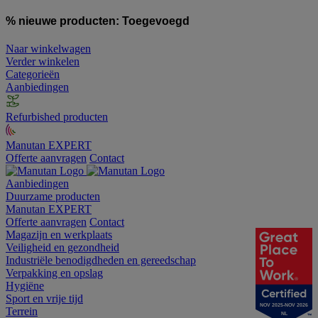
% nieuwe producten:
Toegevoegd
Naar winkelwagen
Verder winkelen
Categorieën
Aanbiedingen
Refurbished producten
Manutan EXPERT
Offerte aanvragen
Contact
Aanbiedingen
Duurzame producten
Manutan EXPERT
Offerte aanvragen
Contact
Magazijn en werkplaats
Veiligheid en gezondheid
Industriële benodigdheden en gereedschap
Verpakking en opslag
Hygiëne
Sport en vrije tijd
NOV 2025-NOV 2026
Terrein
NL