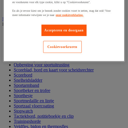
en voorkeuren voor elk type cookie, klikt u op "Cookievoorkeuren".
Fitnessapparaat
Yoga, pilates en gymnastiek
En als je ervoor kiest om je bezoek zonder cookies voort te zetten, mag dat ook! Voor
meer informatie verwijzen we je naar
onze cookieverklaring.
Multi sportuitrusting en accessoires
Bekijk de hele productgroep
Accepteren en doorgaan
Balbomp en balcompressor
Fluitje
Grondmarkering voor sporttraining
Cookievoorkeuren
Hoepel en slalomstok
Klimtouw en mat
Markeerkegel en pion
Opberging voor sportuitrusting
Scoreblad, bord en kaart voor scheidsrechter
Scorebord
Snelheidsladder
Sportarmband
Sportbeker en trofee
Sporthesje
Sportmedaille en lintje
Sportzaal vloercoating
Stopwatch
Tactiekbord, notitieboekje en clip
Trainingshorde
Veldfles, bidon en thermosfles