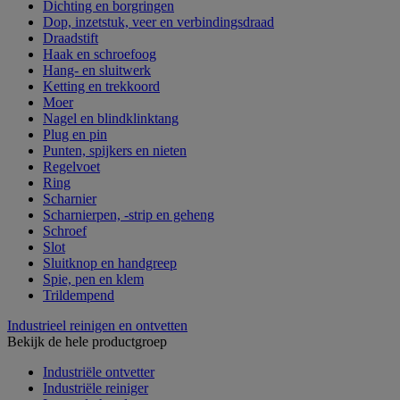
Dichting en borgringen
Dop, inzetstuk, veer en verbindingsdraad
Draadstift
Haak en schroefoog
Hang- en sluitwerk
Ketting en trekkoord
Moer
Nagel en blindklinktang
Plug en pin
Punten, spijkers en nieten
Regelvoet
Ring
Scharnier
Scharnierpen, -strip en geheng
Schroef
Slot
Sluitknop en handgreep
Spie, pen en klem
Trildempend
Industrieel reinigen en ontvetten
Bekijk de hele productgroep
Industriële ontvetter
Industriële reiniger