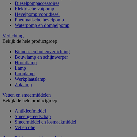
Dieselpompaccessoires
Elektrische vatpomp
Hevelpomp voor diesel
Pneumatische hevelpomp
Waterpomp en dompelpomp
Verlichting
Bekijk de hele productgroep
Binnen- en buitenverlichting
Bouwlamp en schijnwerper
Hoofdlamp
Lamp
Looplamp
Werkplaatslamp
Zaklamp
Vetten en smeermiddelen
Bekijk de hele productgroep
Antikleefmiddel
Smeergereedschap
Smeermiddel en losmaakmiddel
Vet en olie