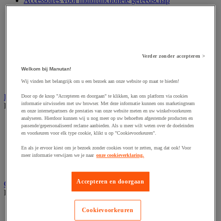
Accessoires voor multifunctionele gereedschap
Accessoires voor polijstmachine
Accessoires voor schaafmachine
Accessoires voor schroevendraaier
Accessoires voor schuurmachine
Accessoires voor slijpmachine
Accessoires voor snij- en snoeigereedschap
Verder zonder accepteren >
Accessoires voor snij-schuurmachine
Welkom bij Manutan!
Accessoires voor spijkermachine
Accessoires voor zaag
Wij vinden het belangrijk om u een bezoek aan onze website op maat te bieden!
Elektrische toebehoren en verlichting
Door op de knop "Accepteren en doorgaan" te klikken, kan ons platform via cookies
informatie uitwisselen met uw browser. Met deze informatie kunnen ons marketingteam
Bekijk de hele productgroep
en onze internetpartners de prestaties van onze website meten en uw winkelvoorkeuren
analyseren. Hierdoor kunnen wij u nog meer op uw behoeften afgestemde producten en
Accessoires voor elektrisch schakelpaneel
passende/gepersonaliseerd reclame aanbieden. Als u meer wilt weten over de doeleinden
Batterij, oplader en kabel
en voorkeuren voor elk type cookie, klikt u op "Cookievoorkeuren".
Elektrische kabel
Elektrische uitrusting
En als je ervoor kiest om je bezoek zonder cookies voort te zetten, mag dat ook! Voor
meer informatie verwijzen we je naar
onze cookieverklaring.
Verlengsnoer, stekkerdoos en kapelhaspel
Wandcontactdoos en schakelaar
Accepteren en doorgaan
Gereedschap opbergen
Bekijk de hele productgroep
Assortimentsdoos en gereedschapkoffer
Cookievoorkeuren
Gereedschapskist en opbergtas