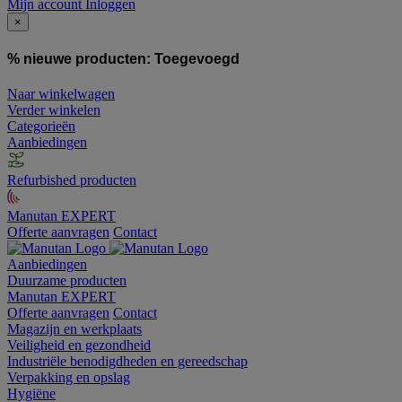
Mijn account
Inloggen
×
% nieuwe producten:
Toegevoegd
Naar winkelwagen
Verder winkelen
Categorieën
Aanbiedingen
Refurbished producten
Manutan EXPERT
Offerte aanvragen
Contact
Aanbiedingen
Duurzame producten
Manutan EXPERT
Offerte aanvragen
Contact
Magazijn en werkplaats
Veiligheid en gezondheid
Industriële benodigdheden en gereedschap
Verpakking en opslag
Hygiëne