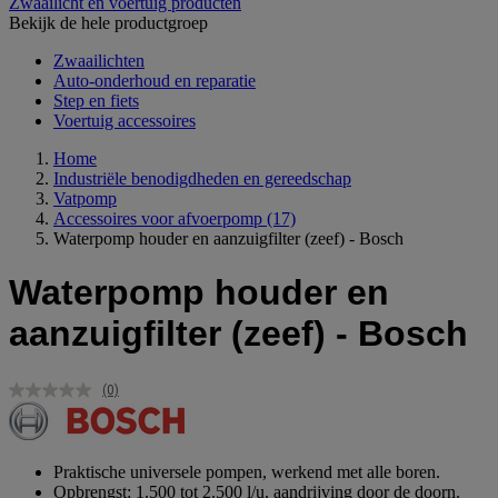
Zwaailicht en voertuig producten
Bekijk de hele productgroep
Zwaailichten
Auto-onderhoud en reparatie
Step en fiets
Voertuig accessoires
Home
Industriële benodigdheden en gereedschap
Vatpomp
Accessoires voor afvoerpomp
(17)
Waterpomp houder en aanzuigfilter (zeef) - Bosch
Waterpomp houder en
aanzuigfilter (zeef) - Bosch
(0)
Geen
scorewaarde.
Dezelfde
paginalink.
Praktische universele pompen, werkend met alle boren.
Opbrengst: 1.500 tot 2.500 l/u, aandrijving door de doorn.