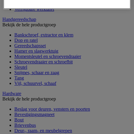
Gereedschapskoffer en versterkte kist
Verrijdbare werktafel
Handgereedschap
Bekijk de hele productgroep
Bankschroef, extractor en klem
Dop en ratel
Gereedschapsset
Hamer en slagwerktuig
Momentsleutel en schroevendraaier
Schroevendraaier en schroefbit
Sleutel
Snijmes, schaar en zaag
Tang
Vijl, schuurvel, schaaf
Hardware
Bekijk de hele productgroep
Beslag voor deuren, vensters en poorten
Bevestigingsmagneet
Bout
Brievenbus
Deur-, raam- en meubelgrepen