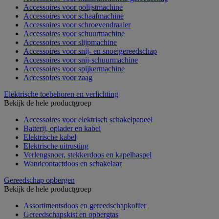
Accessoires voor polijstmachine
Accessoires voor schaafmachine
Accessoires voor schroevendraaier
Accessoires voor schuurmachine
Accessoires voor slijpmachine
Accessoires voor snij- en snoeigereedschap
Accessoires voor snij-schuurmachine
Accessoires voor spijkermachine
Accessoires voor zaag
Elektrische toebehoren en verlichting
Bekijk de hele productgroep
Accessoires voor elektrisch schakelpaneel
Batterij, oplader en kabel
Elektrische kabel
Elektrische uitrusting
Verlengsnoer, stekkerdoos en kapelhaspel
Wandcontactdoos en schakelaar
Gereedschap opbergen
Bekijk de hele productgroep
Assortimentsdoos en gereedschapkoffer
Gereedschapskist en opbergtas