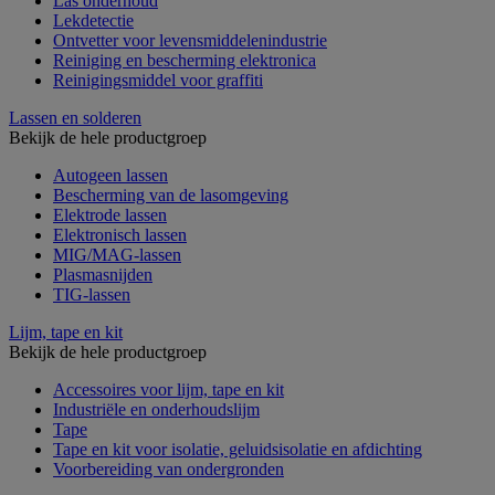
Las onderhoud
Lekdetectie
Ontvetter voor levensmiddelenindustrie
Reiniging en bescherming elektronica
Reinigingsmiddel voor graffiti
Lassen en solderen
Bekijk de hele productgroep
Autogeen lassen
Bescherming van de lasomgeving
Elektrode lassen
Elektronisch lassen
MIG/MAG-lassen
Plasmasnijden
TIG-lassen
Lijm, tape en kit
Bekijk de hele productgroep
Accessoires voor lijm, tape en kit
Industriële en onderhoudslijm
Tape
Tape en kit voor isolatie, geluidsisolatie en afdichting
Voorbereiding van ondergronden