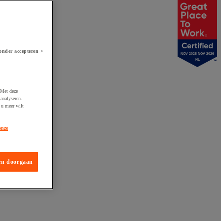
onder accepteren >
NOV 2025-NOV 2026
NL
 Met deze
analyseren.
 u meer wilt
onze
en doorgaan