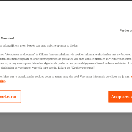
Verder z
 Manutan!
 winkelwagen
et belangrijk om u een bezoek aan onze website op maat te bieden!
nop "Accepteren en doorgaan" te klikken, kan ons platform via cookies informatie uitwisselen met uw browser.
nnen ons marketingteam en onze internetpartners de prestaties van onze website meten en uw winkelvoorkeuren 
nen wij u nog meer op uw behoeften afgestemde producten en passende/gepersonaliseerd reclame aanbieden. Als
 doeleinden en voorkeuren voor elk type cookie, klikt u op "Cookievoorkeuren".
oor kiest om je bezoek zonder cookies voort te zetten, mag dat ook! Voor meer informatie verwijzen we je naar
ring.
oorkeuren
Accepteren 