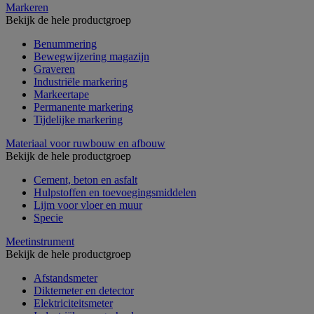
Markeren
Bekijk de hele productgroep
Benummering
Bewegwijzering magazijn
Graveren
Industriële markering
Markeertape
Permanente markering
Tijdelijke markering
Materiaal voor ruwbouw en afbouw
Bekijk de hele productgroep
Cement, beton en asfalt
Hulpstoffen en toevoegingsmiddelen
Lijm voor vloer en muur
Specie
Meetinstrument
Bekijk de hele productgroep
Afstandsmeter
Diktemeter en detector
Elektriciteitsmeter