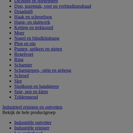
Dichting en borgringen
Dop, inzetstuk, veer en verbindingsdraad
Draadstift
Haak en schroefoog
Hang- en sluitwerk
Ketting en trekkoord
Moer
Nagel en blindklinktang
Plug en pin
Punten, spijkers en nieten
Regelvoet
Ring
Scharnier
Scharnierpen, -strip en geheng
Schroef
Slot
Sluitknop en handgreep
Spie, pen en klem
Trildempend
Industrieel reinigen en ontvetten
Bekijk de hele productgroep
Industriële ontvetter
Industriële reiniger