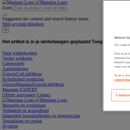
Zoek
Suggested site content and search history menu
Mijn account
Inloggen
×
Welkom bij
Het artikel is in je winkelwagen geplaatst
Toegevoegd aan
Wij vinden h
Naar winkelwagen
Door op de k
Verder winkelen
informatie ku
Hierdoor kun
Categorieën
weten over de
Aanbiedingen
En als je erv
Refurbished producten
cookieverkla
Manutan EXPERT
Offerte aanvragen
Contact
Cookiev
Magazijn en werkplaats
Veiligheid en gezondheid
Industriële benodigdheden en gereedschap
Verpakking en opslag
Hygiëne