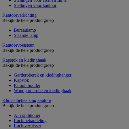
Stellingen voor archiefruimte
Stellingen voor kantoor
Kantoorverlichting
Bekijk de hele productgroep
Bureaulamp
Staande lamp
Kantoorvoetsteun
Bekijk de hele productgroep
Kapstok en kledinghaak
Bekijk de hele productgroep
Garderoberek en kledinghanger
Kapstok
Parapluhouder
Wandgarderobe en kledinghaak
Klimaatbeheersing kantoor
Bekijk de hele productgroep
Airconditioner
Luchtbehandeling
Luchtverfrisser