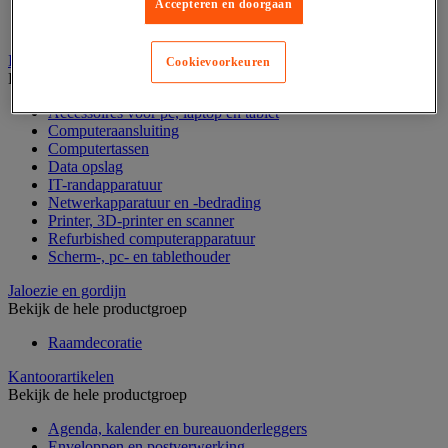
Accepteren en doorgaan
Geldkist
Valsgelddetectie en geldtelmachine
IT en multimedia
Cookievoorkeuren
Bekijk de hele productgroep
Accessoires voor pc, laptop en tablet
Computeraansluiting
Computertassen
Data opslag
IT-randapparatuur
Netwerkapparatuur en -bedrading
Printer, 3D-printer en scanner
Refurbished computerapparatuur
Scherm-, pc- en tablethouder
Jaloezie en gordijn
Bekijk de hele productgroep
Raamdecoratie
Kantoorartikelen
Bekijk de hele productgroep
Agenda, kalender en bureauonderleggers
Enveloppen en postverwerking