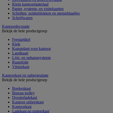
Klein kantoormateriaal
Papier, systeem- en visitekaarten
Schriften, notitieblokken en memoblaadjes
Schrijfwaren
Kantoordecoratie
Bekijk de hele productgroep
Feestartikel
Klok
Kunstplant voor kantoor
Landkaart
Lijst- en ophangsysteem
Raamfolie
Vitrinekast
Kantoorkast en opbergruimte
Bekijk de hele productgroep
Boekenkast
Bureau trolley
Dossierladekast
Kantoor opbergkast
Kantoorkast
Ladekast en sorteerkast