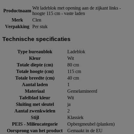
Wit ladeblok met opening aan de zijkant links -
Productnaam
hoogte 115 cm - vaste laden
Merk
Clen
Verpakking
Per stuk
Technische specificaties
Type bureaublok
Ladeblok
Kleur
Wit
Totale diepte (cm)
80 cm
Totale hoogte (cm)
115 cm
Totale breedte (cm)
40 cm
Aantal laden
1
Materiaal
Gemelamineerd
Tafelblad kleur
Wit
Sluiting met sleutel
ja
Aantal zwenkwielen
2
Stijl
Klassiek
PEIS - Milieucategorie
Opbergmeubel (planken)
Oorsprong van het product
Gemaakt in de EU