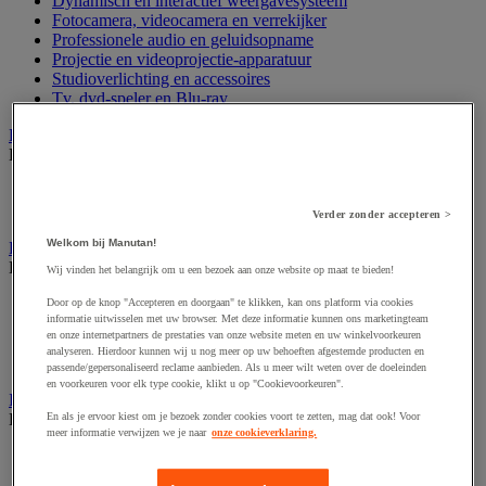
Dynamisch en interactief weergavesysteem
Fotocamera, videocamera en verrekijker
Professionele audio en geluidsopname
Projectie en videoprojectie-apparatuur
Studioverlichting en accessoires
Tv, dvd-speler en Blu-ray
Bewegwijzering en aanduidingsborden
Bekijk de hele productgroep
Deurnaambord
Pictogram
Verder zonder accepteren >
Welkom bij Manutan!
Folderrek en -houder
Bekijk de hele productgroep
Wij vinden het belangrijk om u een bezoek aan onze website op maat te bieden!
Folderrek
Door op de knop "Accepteren en doorgaan" te klikken, kan ons platform via cookies
informatie uitwisselen met uw browser. Met deze informatie kunnen ons marketingteam
Mobiel folderrek
en onze internetpartners de prestaties van onze website meten en uw winkelvoorkeuren
Tafel folderstandaard
analyseren. Hierdoor kunnen wij u nog meer op uw behoeften afgestemde producten en
Wandfolderhouder
passende/gepersonaliseerd reclame aanbieden. Als u meer wilt weten over de doeleinden
en voorkeuren voor elk type cookie, klikt u op "Cookievoorkeuren".
Inname en beheer van geld
Bekijk de hele productgroep
En als je ervoor kiest om je bezoek zonder cookies voort te zetten, mag dat ook! Voor
meer informatie verwijzen we je naar
onze cookieverklaring.
Barcode scanner en accessoires
Biljettenteller/sorteerder en valsgelddetector