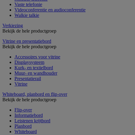
Vaste telefonie
Videoconferentie en audioconferentie
Walkie talkie
Verkiezing
Bekijk de hele productgroep
Vitrine en presentatiebord
Bekijk de hele productgroep
Accessoires voor vitrine
Displaysysteem
Kurk- en textielbord
Muur- en wandhouder
Presentatierail
Vitrine
Whiteboard, planbord en flip-over
Bekijk de hele productgroep
Flip-over
Informatiebord
Leistenen krijtbord
Planbord
Whiteboard