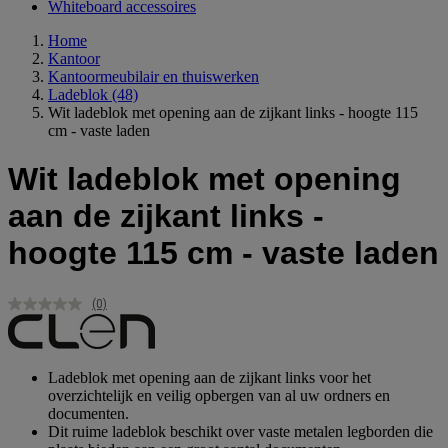
Whiteboard accessoires
Home
Kantoor
Kantoormeubilair en thuiswerken
Ladeblok
(48)
Wit ladeblok met opening aan de zijkant links - hoogte 115
cm - vaste laden
Wit ladeblok met opening
aan de zijkant links -
hoogte 115 cm - vaste laden
(0)
Geen
scorewaarde.
Dezelfde
paginalink.
Ladeblok met opening aan de zijkant links voor het
overzichtelijk en veilig opbergen van al uw ordners en
documenten.
Dit ruime ladeblok beschikt over vaste metalen legborden die