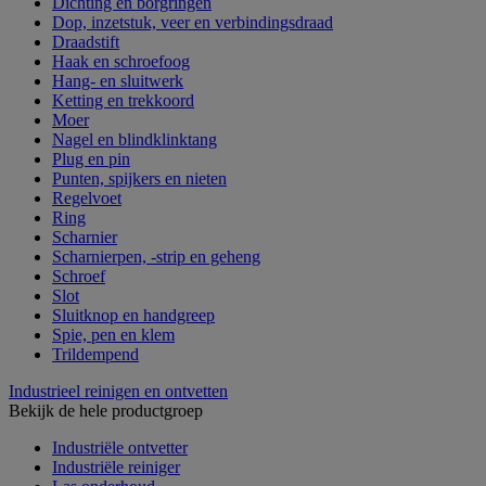
Dichting en borgringen
Dop, inzetstuk, veer en verbindingsdraad
Draadstift
Haak en schroefoog
Hang- en sluitwerk
Ketting en trekkoord
Moer
Nagel en blindklinktang
Plug en pin
Punten, spijkers en nieten
Regelvoet
Ring
Scharnier
Scharnierpen, -strip en geheng
Schroef
Slot
Sluitknop en handgreep
Spie, pen en klem
Trildempend
Industrieel reinigen en ontvetten
Bekijk de hele productgroep
Industriële ontvetter
Industriële reiniger