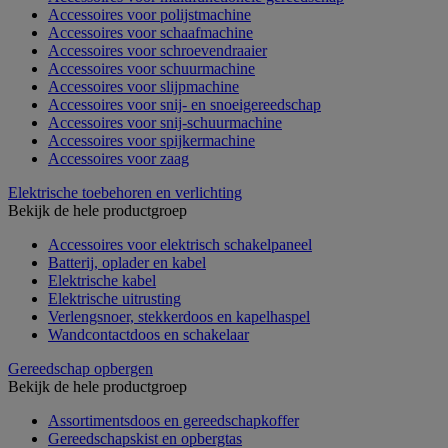
Accessoires voor polijstmachine
Accessoires voor schaafmachine
Accessoires voor schroevendraaier
Accessoires voor schuurmachine
Accessoires voor slijpmachine
Accessoires voor snij- en snoeigereedschap
Accessoires voor snij-schuurmachine
Accessoires voor spijkermachine
Accessoires voor zaag
Elektrische toebehoren en verlichting
Bekijk de hele productgroep
Accessoires voor elektrisch schakelpaneel
Batterij, oplader en kabel
Elektrische kabel
Elektrische uitrusting
Verlengsnoer, stekkerdoos en kapelhaspel
Wandcontactdoos en schakelaar
Gereedschap opbergen
Bekijk de hele productgroep
Assortimentsdoos en gereedschapkoffer
Gereedschapskist en opbergtas