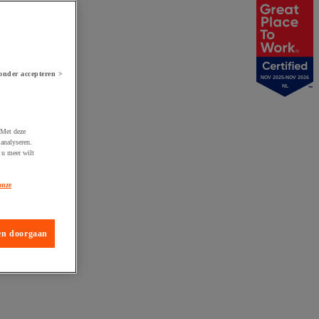
onder accepteren >
NOV 2025-NOV 2026
NL
 Met deze
analyseren.
 u meer wilt
onze
en doorgaan