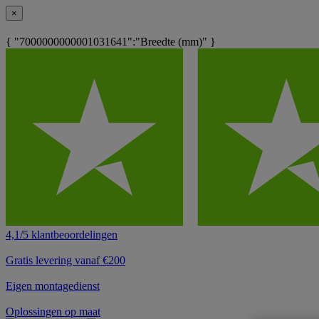
×
{ "7000000000001031641":"Breedte (mm)" }
4,1/5 klantbeoordelingen
Gratis levering vanaf €200
Eigen montagedienst
Oplossingen op maat