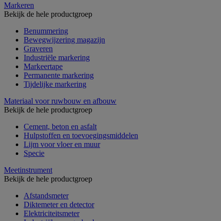
Markeren
Bekijk de hele productgroep
Benummering
Bewegwijzering magazijn
Graveren
Industriële markering
Markeertape
Permanente markering
Tijdelijke markering
Materiaal voor ruwbouw en afbouw
Bekijk de hele productgroep
Cement, beton en asfalt
Hulpstoffen en toevoegingsmiddelen
Lijm voor vloer en muur
Specie
Meetinstrument
Bekijk de hele productgroep
Afstandsmeter
Diktemeter en detector
Elektriciteitsmeter