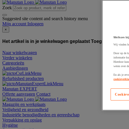
Zoek
Suggested site content and search history menu
Mijn account
Inloggen
×
Welkom bij
Het artikel is in je winkelwagen geplaatst
Toegevoegd aan
Wij vinden h
Naar winkelwagen
Door op de k
Verder winkelen
informatie ku
Hierdoor kun
Categorieën
weten over de
Aanbiedingen
En als je erv
Refurbished producten
cookieverkla
Manutan EXPERT
Offerte aanvragen
Contact
Cookiev
Magazijn en werkplaats
Veiligheid en gezondheid
Industriële benodigdheden en gereedschap
Verpakking en opslag
Hygiëne