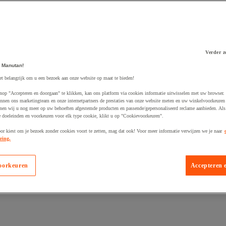
Verder z
 Manutan!
 winkelwagen
et belangrijk om u een bezoek aan onze website op maat te bieden!
nop "Accepteren en doorgaan" te klikken, kan ons platform via cookies informatie uitwisselen met uw browser.
nnen ons marketingteam en onze internetpartners de prestaties van onze website meten en uw winkelvoorkeuren 
nen wij u nog meer op uw behoeften afgestemde producten en passende/gepersonaliseerd reclame aanbieden. Als
 doeleinden en voorkeuren voor elk type cookie, klikt u op "Cookievoorkeuren".
oor kiest om je bezoek zonder cookies voort te zetten, mag dat ook! Voor meer informatie verwijzen we je naar
ring.
oorkeuren
Accepteren 