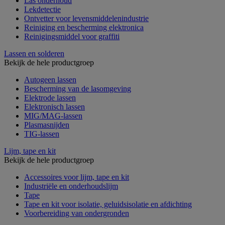
Las onderhoud
Lekdetectie
Ontvetter voor levensmiddelenindustrie
Reiniging en bescherming elektronica
Reinigingsmiddel voor graffiti
Lassen en solderen
Bekijk de hele productgroep
Autogeen lassen
Bescherming van de lasomgeving
Elektrode lassen
Elektronisch lassen
MIG/MAG-lassen
Plasmasnijden
TIG-lassen
Lijm, tape en kit
Bekijk de hele productgroep
Accessoires voor lijm, tape en kit
Industriële en onderhoudslijm
Tape
Tape en kit voor isolatie, geluidsisolatie en afdichting
Voorbereiding van ondergronden