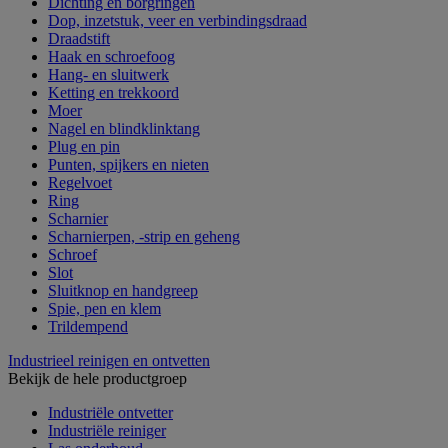
Dichting en borgringen
Dop, inzetstuk, veer en verbindingsdraad
Draadstift
Haak en schroefoog
Hang- en sluitwerk
Ketting en trekkoord
Moer
Nagel en blindklinktang
Plug en pin
Punten, spijkers en nieten
Regelvoet
Ring
Scharnier
Scharnierpen, -strip en geheng
Schroef
Slot
Sluitknop en handgreep
Spie, pen en klem
Trildempend
Industrieel reinigen en ontvetten
Bekijk de hele productgroep
Industriële ontvetter
Industriële reiniger