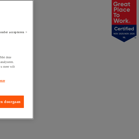
onder accepteren >
NOV 2025-NOV 2026
NL
 Met deze
analyseren.
 u meer wilt
onze
en doorgaan