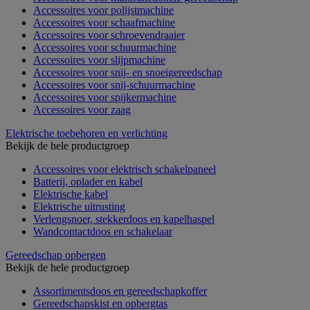
Accessoires voor polijstmachine
Accessoires voor schaafmachine
Accessoires voor schroevendraaier
Accessoires voor schuurmachine
Accessoires voor slijpmachine
Accessoires voor snij- en snoeigereedschap
Accessoires voor snij-schuurmachine
Accessoires voor spijkermachine
Accessoires voor zaag
Elektrische toebehoren en verlichting
Bekijk de hele productgroep
Accessoires voor elektrisch schakelpaneel
Batterij, oplader en kabel
Elektrische kabel
Elektrische uitrusting
Verlengsnoer, stekkerdoos en kapelhaspel
Wandcontactdoos en schakelaar
Gereedschap opbergen
Bekijk de hele productgroep
Assortimentsdoos en gereedschapkoffer
Gereedschapskist en opbergtas