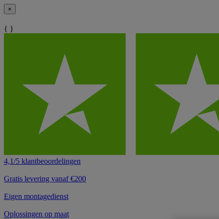
×
{ }
4,1/5 klantbeoordelingen
Gratis levering vanaf €200
Eigen montagedienst
Oplossingen op maat