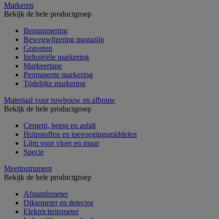
Markeren
Bekijk de hele productgroep
Benummering
Bewegwijzering magazijn
Graveren
Industriële markering
Markeertape
Permanente markering
Tijdelijke markering
Materiaal voor ruwbouw en afbouw
Bekijk de hele productgroep
Cement, beton en asfalt
Hulpstoffen en toevoegingsmiddelen
Lijm voor vloer en muur
Specie
Meetinstrument
Bekijk de hele productgroep
Afstandsmeter
Diktemeter en detector
Elektriciteitsmeter