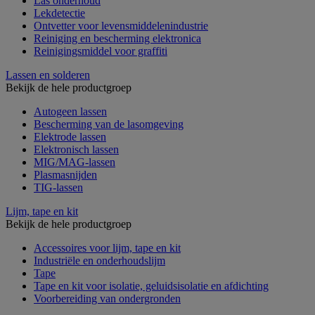
Las onderhoud
Lekdetectie
Ontvetter voor levensmiddelenindustrie
Reiniging en bescherming elektronica
Reinigingsmiddel voor graffiti
Lassen en solderen
Bekijk de hele productgroep
Autogeen lassen
Bescherming van de lasomgeving
Elektrode lassen
Elektronisch lassen
MIG/MAG-lassen
Plasmasnijden
TIG-lassen
Lijm, tape en kit
Bekijk de hele productgroep
Accessoires voor lijm, tape en kit
Industriële en onderhoudslijm
Tape
Tape en kit voor isolatie, geluidsisolatie en afdichting
Voorbereiding van ondergronden