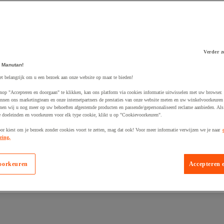
Verder z
 Manutan!
 winkelwagen
et belangrijk om u een bezoek aan onze website op maat te bieden!
nop "Accepteren en doorgaan" te klikken, kan ons platform via cookies informatie uitwisselen met uw browser.
nnen ons marketingteam en onze internetpartners de prestaties van onze website meten en uw winkelvoorkeuren 
nen wij u nog meer op uw behoeften afgestemde producten en passende/gepersonaliseerd reclame aanbieden. Als
 doeleinden en voorkeuren voor elk type cookie, klikt u op "Cookievoorkeuren".
oor kiest om je bezoek zonder cookies voort te zetten, mag dat ook! Voor meer informatie verwijzen we je naar
ring.
oorkeuren
Accepteren 