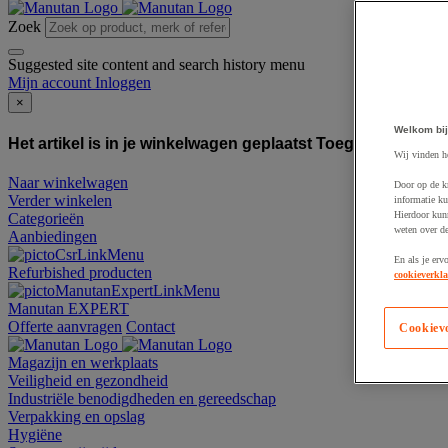
Zoek
Suggested site content and search history menu
Mijn account
Inloggen
×
Welkom bij
Het artikel is in je winkelwagen geplaatst
Toegevoegd aan
Wij vinden h
Naar winkelwagen
Door op de k
Verder winkelen
informatie ku
Hierdoor kun
Categorieën
weten over de
Aanbiedingen
En als je erv
Refurbished producten
cookieverkla
Manutan EXPERT
Offerte aanvragen
Contact
Cookiev
Magazijn en werkplaats
Veiligheid en gezondheid
Industriële benodigdheden en gereedschap
Verpakking en opslag
Hygiëne