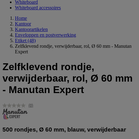
Whiteboard
Whiteboard accessoires
Home
Kantoor
Kantoorartikelen
Enveloppen en postverwerking
Etiket
(48)
Zelfklevend rondje, verwijderbaar, rol, Ø 60 mm - Manutan
Expert
Zelfklevend rondje,
verwijderbaar, rol, Ø 60 mm
- Manutan Expert
(0)
Geen
scorewaarde.
Dezelfde
paginalink.
500 rondjes, Ø 60 mm, blauw, verwijderbaar