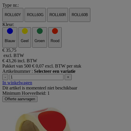
Type nr.:
ROLL60Y
ROLL60G
ROLL60R
ROLL60B
Kleur:
Blauw
Geel
Groen
Rood
€ 35,75
excl. BTW
€ 43,26
incl. BTW
Pakket van 500
€ 0,07 excl. BTW per stuk
Artikelnummer :
Selecteer een variatie
-
+
In winkelwagen
Dit artikel is momenteel niet beschikbaar
Minimum Hoeveelheid: 1
Offerte aanvragen