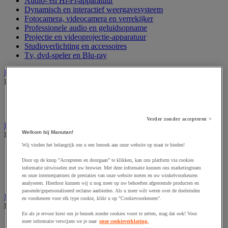
Audio- en Hi-Fi-apparatuur
Dynamisch en interactief weergavesysteem
Fotocamera, videocamera en verrekijker
Professionele audio en geluidsopname
Projectie en videoprojectie-apparatuur
Studioverlichting en accessoires
Tv, dvd-speler en Blu-ray
Bewegwijzering en aanduidingsborden
Bekijk de hele productgroep
Deurnaambord
Pictogram
Verder zonder accepteren >
Folderrek en -houder
Welkom bij Manutan!
Bekijk de hele productgroep
Wij vinden het belangrijk om u een bezoek aan onze website op maat te bieden!
Folderrek
Mobiel folderrek
Door op de knop "Accepteren en doorgaan" te klikken, kan ons platform via cookies
informatie uitwisselen met uw browser. Met deze informatie kunnen ons marketingteam
Tafel folderstandaard
en onze internetpartners de prestaties van onze website meten en uw winkelvoorkeuren
Wandfolderhouder
analyseren. Hierdoor kunnen wij u nog meer op uw behoeften afgestemde producten en
passende/gepersonaliseerd reclame aanbieden. Als u meer wilt weten over de doeleinden
Inname en beheer van geld
en voorkeuren voor elk type cookie, klikt u op "Cookievoorkeuren".
Bekijk de hele productgroep
En als je ervoor kiest om je bezoek zonder cookies voort te zetten, mag dat ook! Voor
meer informatie verwijzen we je naar
onze cookieverklaring.
Barcode scanner en accessoires