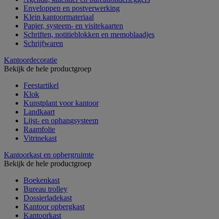
Enveloppen en postverwerking
Klein kantoormateriaal
Papier, systeem- en visitekaarten
Schriften, notitieblokken en memoblaadjes
Schrijfwaren
Kantoordecoratie
Bekijk de hele productgroep
Feestartikel
Klok
Kunstplant voor kantoor
Landkaart
Lijst- en ophangsysteem
Raamfolie
Vitrinekast
Kantoorkast en opbergruimte
Bekijk de hele productgroep
Boekenkast
Bureau trolley
Dossierladekast
Kantoor opbergkast
Kantoorkast