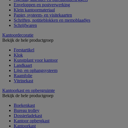
Enveloppen en postverwerking
Klein kantoormateriaal
Papier, systeem- en visitekaarten
Schriften, notitieblokken en memoblaadjes
Schrijfwaren
Kantoordecoratie
Bekijk de hele productgroep
Feestartikel
Klok
Kunstplant voor kantoor
Landkaart
Lijst- en ophangsysteem
Raamfolie
Vitrinekast
Kantoorkast en opbergruimte
Bekijk de hele productgroep
Boekenkast
Bureau trolley
Dossierladekast
Kantoor opbergkast
Kantoorkast