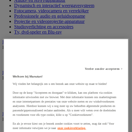
Audio- en Hi-Fi-apparatuur
Dynamisch en interactief weergavesysteem
Fotocamera, videocamera en verrekijker
Professionele audio en geluidsopname
Projectie en videoprojectie-apparatuur
Studioverlichting en accessoires
Tv, dvd-speler en Blu-ray
Bewegwijzering en aanduidingsborden
Bekijk de hele productgroep
Deurnaambord
Pictogram
Verder zonder accepteren >
Folderrek en -houder
Welkom bij Manutan!
Bekijk de hele productgroep
Wij vinden het belangrijk om u een bezoek aan onze website op maat te bieden!
Folderrek
Mobiel folderrek
Door op de knop "Accepteren en doorgaan" te klikken, kan ons platform via cookies
informatie uitwisselen met uw browser. Met deze informatie kunnen ons marketingteam
Tafel folderstandaard
en onze internetpartners de prestaties van onze website meten en uw winkelvoorkeuren
Wandfolderhouder
analyseren. Hierdoor kunnen wij u nog meer op uw behoeften afgestemde producten en
passende/gepersonaliseerd reclame aanbieden. Als u meer wilt weten over de doeleinden
Inname en beheer van geld
en voorkeuren voor elk type cookie, klikt u op "Cookievoorkeuren".
Bekijk de hele productgroep
En als je ervoor kiest om je bezoek zonder cookies voort te zetten, mag dat ook! Voor
meer informatie verwijzen we je naar
onze cookieverklaring.
Barcode scanner en accessoires