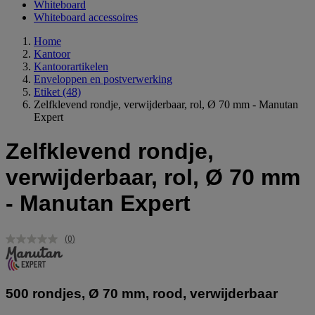
Whiteboard
Whiteboard accessoires
Home
Kantoor
Kantoorartikelen
Enveloppen en postverwerking
Etiket
(48)
Zelfklevend rondje, verwijderbaar, rol, Ø 70 mm - Manutan
Expert
Zelfklevend rondje,
verwijderbaar, rol, Ø 70 mm
- Manutan Expert
(0)
Geen
scorewaarde.
Dezelfde
paginalink.
500 rondjes, Ø 70 mm, rood, verwijderbaar