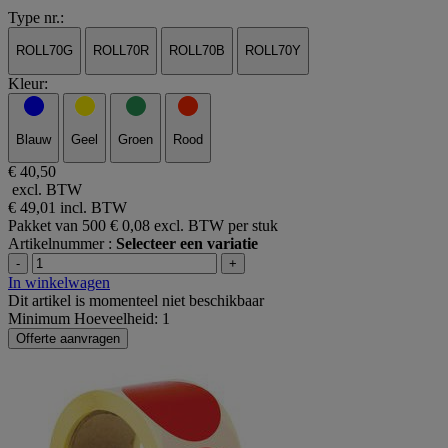
Type nr.:
ROLL70G
ROLL70R
ROLL70B
ROLL70Y
Kleur:
Blauw
Geel
Groen
Rood
€ 40,50
excl. BTW
€ 49,01
incl. BTW
Pakket van 500
€ 0,08 excl. BTW per stuk
Artikelnummer :
Selecteer een variatie
-
+
In winkelwagen
Dit artikel is momenteel niet beschikbaar
Minimum Hoeveelheid: 1
Offerte aanvragen