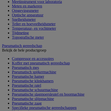
Meetinstrument voor laboratoria
Meten en markeren
Omgevingsmeter
Optische apparatuur
Snelheidsmeter
Teller en hoeveelheidsmeter
Temperatuur- en vochtmeter
Tijdmeting
Topografische meter
Pneumatisch gereedschap
Bekijk de hele productgroep
Compressor en accessoires
Koffer met pneumatisch gereedschap
Pneumatisch mes
Pneumatisch spijkermachine
Pneumatische hamer
Pneumatische klinkhamers
Pneumatische ratel
Pneumatische schuurmachine
Pneumatische slagmoersleutel en boormachine
Pneumatische slijpmachine
Pneumatische zaag
Specifieke pneumatische gereedschappen