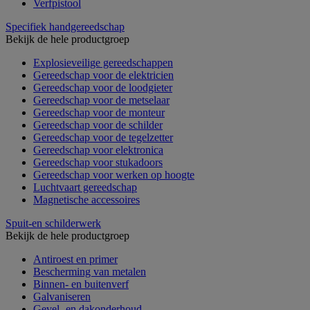
Verfpistool
Specifiek handgereedschap
Bekijk de hele productgroep
Explosieveilige gereedschappen
Gereedschap voor de elektricien
Gereedschap voor de loodgieter
Gereedschap voor de metselaar
Gereedschap voor de monteur
Gereedschap voor de schilder
Gereedschap voor de tegelzetter
Gereedschap voor elektronica
Gereedschap voor stukadoors
Gereedschap voor werken op hoogte
Luchtvaart gereedschap
Magnetische accessoires
Spuit-en schilderwerk
Bekijk de hele productgroep
Antiroest en primer
Bescherming van metalen
Binnen- en buitenverf
Galvaniseren
Gevel- en dakonderhoud