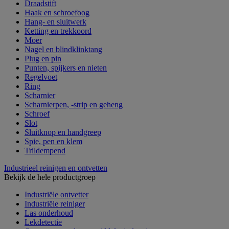
Draadstift
Haak en schroefoog
Hang- en sluitwerk
Ketting en trekkoord
Moer
Nagel en blindklinktang
Plug en pin
Punten, spijkers en nieten
Regelvoet
Ring
Scharnier
Scharnierpen, -strip en geheng
Schroef
Slot
Sluitknop en handgreep
Spie, pen en klem
Trildempend
Industrieel reinigen en ontvetten
Bekijk de hele productgroep
Industriële ontvetter
Industriële reiniger
Las onderhoud
Lekdetectie