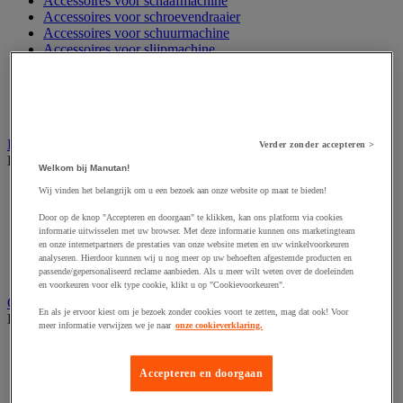
Accessoires voor schaafmachine
Accessoires voor schroevendraaier
Accessoires voor schuurmachine
Accessoires voor slijpmachine
Accessoires voor snij- en snoeigereedschap
Accessoires voor snij-schuurmachine
Accessoires voor spijkermachine
Accessoires voor zaag
Elektrische toebehoren en verlichting
Verder zonder accepteren >
Bekijk de hele productgroep
Welkom bij Manutan!
Accessoires voor elektrisch schakelpaneel
Wij vinden het belangrijk om u een bezoek aan onze website op maat te bieden!
Batterij, oplader en kabel
Door op de knop "Accepteren en doorgaan" te klikken, kan ons platform via cookies
Elektrische kabel
informatie uitwisselen met uw browser. Met deze informatie kunnen ons marketingteam
Elektrische uitrusting
en onze internetpartners de prestaties van onze website meten en uw winkelvoorkeuren
Verlengsnoer, stekkerdoos en kapelhaspel
analyseren. Hierdoor kunnen wij u nog meer op uw behoeften afgestemde producten en
Wandcontactdoos en schakelaar
passende/gepersonaliseerd reclame aanbieden. Als u meer wilt weten over de doeleinden
en voorkeuren voor elk type cookie, klikt u op "Cookievoorkeuren".
Gereedschap opbergen
En als je ervoor kiest om je bezoek zonder cookies voort te zetten, mag dat ook! Voor
Bekijk de hele productgroep
meer informatie verwijzen we je naar
onze cookieverklaring.
Assortimentsdoos en gereedschapkoffer
Gereedschapskist en opbergtas
Accepteren en doorgaan
Gereedschapskoffer en versterkte kist
Verrijdbare werktafel