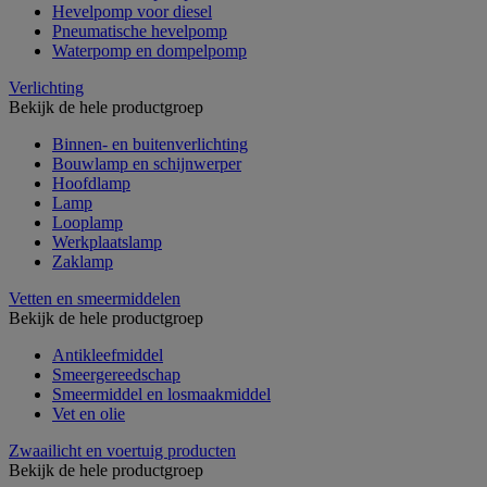
Hevelpomp voor diesel
Pneumatische hevelpomp
Waterpomp en dompelpomp
Verlichting
Bekijk de hele productgroep
Binnen- en buitenverlichting
Bouwlamp en schijnwerper
Hoofdlamp
Lamp
Looplamp
Werkplaatslamp
Zaklamp
Vetten en smeermiddelen
Bekijk de hele productgroep
Antikleefmiddel
Smeergereedschap
Smeermiddel en losmaakmiddel
Vet en olie
Zwaailicht en voertuig producten
Bekijk de hele productgroep