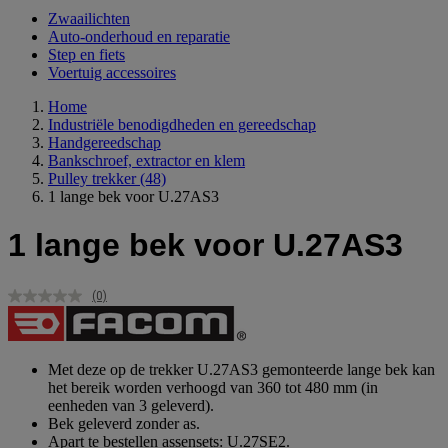
Zwaailichten
Auto-onderhoud en reparatie
Step en fiets
Voertuig accessoires
Home
Industriële benodigdheden en gereedschap
Handgereedschap
Bankschroef, extractor en klem
Pulley trekker
(48)
1 lange bek voor U.27AS3
1 lange bek voor U.27AS3
(0)
Geen
scorewaarde.
Dezelfde
paginalink.
Met deze op de trekker U.27AS3 gemonteerde lange bek kan
het bereik worden verhoogd van 360 tot 480 mm (in
eenheden van 3 geleverd).
Bek geleverd zonder as.
Apart te bestellen assensets: U.27SE2.