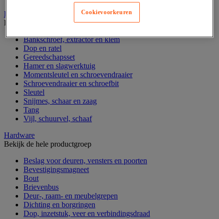
Cookievoorkeuren
Handgereedschap
Bekijk de hele productgroep
Bankschroef, extractor en klem
Dop en ratel
Gereedschapsset
Hamer en slagwerktuig
Momentsleutel en schroevendraaier
Schroevendraaier en schroefbit
Sleutel
Snijmes, schaar en zaag
Tang
Vijl, schuurvel, schaaf
Hardware
Bekijk de hele productgroep
Beslag voor deuren, vensters en poorten
Bevestigingsmagneet
Bout
Brievenbus
Deur-, raam- en meubelgrepen
Dichting en borgringen
Dop, inzetstuk, veer en verbindingsdraad