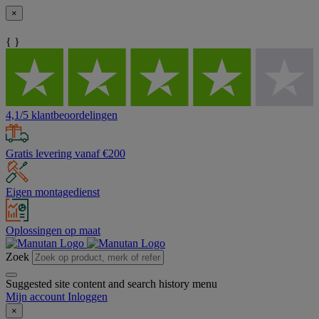
×
{ }
4,1/5 klantbeoordelingen
Gratis levering vanaf €200
Eigen montagedienst
Oplossingen op maat
Zoek
Suggested site content and search history menu
Mijn account
Inloggen
×