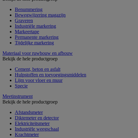
Benummering
Bewegwijzering magazijn
Graveren
Industriële markering
Markeertape
Permanente markering
Tijdelijke markering
Materiaal voor ruwbouw en afbouw
Bekijk de hele productgroep
Cement, beton en asfalt
Hulpstoffen en toevoegingsmiddelen
Lijm voor vloer en muur
Specie
Meetinstrument
Bekijk de hele productgroep
Afstandsmeter
Diktemeter en detector
Elektriciteitsmeter
Industriële weegschaal
Krachtmeter