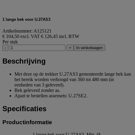
1 lange bek voor U.27AS3
Artikelnummer: A125121
€ 104,50 excl. VAT
€ 126,45 incl. BTW
Per stuk
-
+
In winkelwagen
Beschrijving
Met deze op de trekker U.27AS3 gemonteerde lange bek kan
het bereik worden verhoogd van 360 tot 480 mm (in
eenheden van 3 geleverd).
Bek geleverd zonder as.
Apart te bestellen assensets: U.27SE2.
Specificaties
Productinformatie
1 lange bek voor U.27AS3, Min. Ø