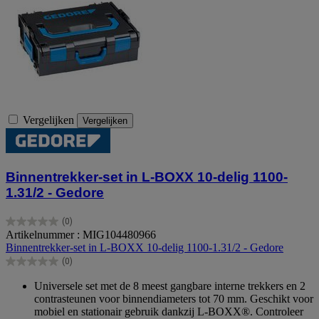
Vergelijken
Vergelijken
Binnentrekker-set in L-BOXX 10-delig 1100-
1.31/2 - Gedore
(0)
0.0
Artikelnummer : MIG104480966
van
Binnentrekker-set in L-BOXX 10-delig 1100-1.31/2 - Gedore
de
(0)
5
0.0
sterren.
van
Universele set met de 8 meest gangbare interne trekkers en 2
de
contrasteunen voor binnendiameters tot 70 mm. Geschikt voor
5
mobiel en stationair gebruik dankzij L-BOXX®. Controleer
sterren.