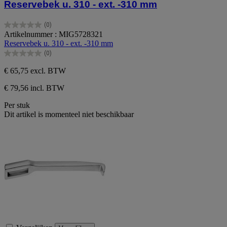
Reservebek u. 310 - ext. -310 mm
(0)
0.0
Artikelnummer : MIG5728321
van
Reservebek u. 310 - ext. -310 mm
de
(0)
5
0.0
sterren.
van
€ 65,75
excl. BTW
de
5
€ 79,56 incl. BTW
sterren.
Per stuk
Dit artikel is momenteel niet beschikbaar