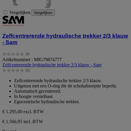
Vergelijken
Vergelijken
Zelfcentrerende hydraulische trekker 2/3 klauw
- Sam
(0)
0.0
Artikelnummer : MIG79874777
van
Zelfcentrerende hydraulische trekker 2/3 klauw - Sam
de
(0)
5
0.0
sterren.
van
Zelfcentrerende hydraulische trekker 2/3 klauw.
de
Uitgerust met een O-ring die de schokabsorptie beperkt.
5
Automatisch gecentreerd.
sterren.
In hoogte verstelbaar.
Egocentrische hydraulische trekker.
€ 1.295,00
excl. BTW
€ 1.566,95 incl. BTW