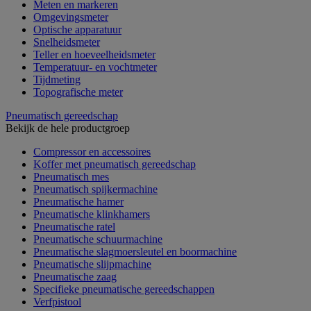
Meten en markeren
Omgevingsmeter
Optische apparatuur
Snelheidsmeter
Teller en hoeveelheidsmeter
Temperatuur- en vochtmeter
Tijdmeting
Topografische meter
Pneumatisch gereedschap
Bekijk de hele productgroep
Compressor en accessoires
Koffer met pneumatisch gereedschap
Pneumatisch mes
Pneumatisch spijkermachine
Pneumatische hamer
Pneumatische klinkhamers
Pneumatische ratel
Pneumatische schuurmachine
Pneumatische slagmoersleutel en boormachine
Pneumatische slijpmachine
Pneumatische zaag
Specifieke pneumatische gereedschappen
Verfpistool