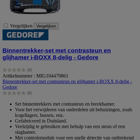
Vergelijken
Vergelijken
Binnentrekker-set met contrasteun en
glijhamer i-BOXX 8-delig - Gedore
(0)
0.0
Artikelnummer : MIG104479861
van
Binnentrekker-set met contrasteun en glijhamer i-BOXX 8-delig -
de
Gedore
5
(0)
sterren.
0.0
van
Set binnentrekkers met contrasteun en breekhamer.
de
Voor het verwijderen van onderdelen uit behuizingen, zoals
5
kogellagers, bussen, enz.
sterren.
Gefabriceerd in Duitsland.
Veelzijdig te gebruiken met behulp van een steun of een
slaghamer.
Met controlemodule voor een snelle detectie van ontbrekend