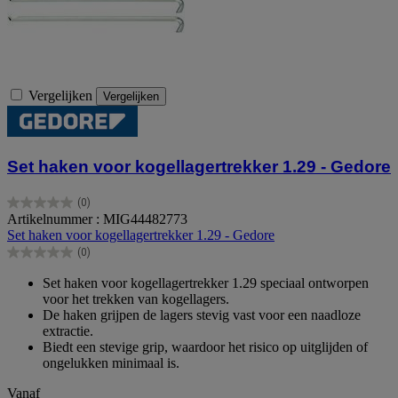
Vergelijken
Vergelijken
Set haken voor kogellagertrekker 1.29 - Gedore
(0)
0.0
Artikelnummer : MIG44482773
van
Set haken voor kogellagertrekker 1.29 - Gedore
de
(0)
5
0.0
sterren.
van
Set haken voor kogellagertrekker 1.29 speciaal ontworpen
de
voor het trekken van kogellagers.
5
De haken grijpen de lagers stevig vast voor een naadloze
sterren.
extractie.
Biedt een stevige grip, waardoor het risico op uitglijden of
ongelukken minimaal is.
Vanaf