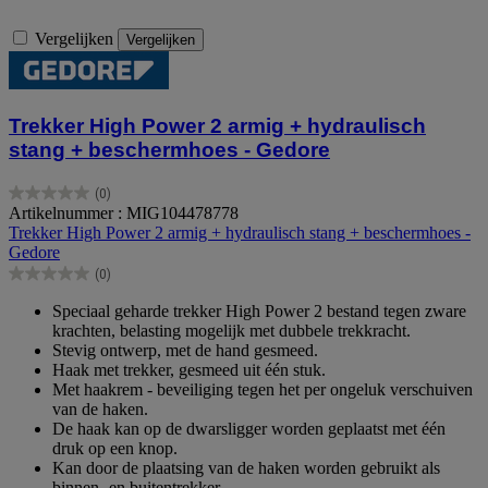
Vergelijken
Vergelijken
Trekker High Power 2 armig + hydraulisch
stang + beschermhoes - Gedore
(0)
0.0
Artikelnummer : MIG104478778
van
Trekker High Power 2 armig + hydraulisch stang + beschermhoes -
de
Gedore
5
(0)
sterren.
0.0
van
Speciaal geharde trekker High Power 2 bestand tegen zware
de
krachten, belasting mogelijk met dubbele trekkracht.
5
Stevig ontwerp, met de hand gesmeed.
sterren.
Haak met trekker, gesmeed uit één stuk.
Met haakrem - beveiliging tegen het per ongeluk verschuiven
van de haken.
De haak kan op de dwarsligger worden geplaatst met één
druk op een knop.
Kan door de plaatsing van de haken worden gebruikt als
binnen- en buitentrekker.