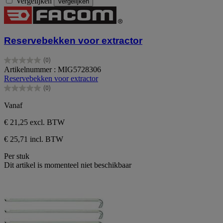
Vergelijken
Vergelijken
Reservebekken voor extractor
(0)
0.0
Artikelnummer : MIG5728306
van
Reservebekken voor extractor
de
(0)
5
0.0
sterren.
van
Vanaf
de
5
€ 21,25
excl. BTW
sterren.
€ 25,71 incl. BTW
Per stuk
Dit artikel is momenteel niet beschikbaar