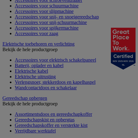
Accessoires voor schroevendraaier
Accessoires voor schuurmachine
Accessoires voor slijpmachine
Accessoires voor snij- en snoeigereedschap
Accessoires voor snij-schuurmachine
Accessoires voor spijkermachine
Accessoires voor zaag
Elektrische toebehoren en verlichting
Bekijk de hele productgroep
Accessoires voor elektrisch schakelpaneel
NOV 2025-NOV 2026
Batterij, oplader en kabel
NL
Elektrische kabel
Elektrische uitrusting
Verlengsnoer, stekkerdoos en kapelhaspel
Wandcontactdoos en schakelaar
Gereedschap opbergen
Bekijk de hele productgroep
Assortimentsdoos en gereedschapkoffer
Gereedschapskist en opbergtas
Gereedschapskoffer en versterkte kist
Verrijdbare werktafel