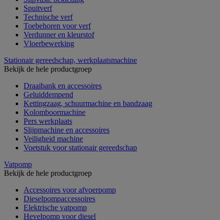
Spuitverf
Technische verf
Toebehoren voor verf
Verdunner en kleurstof
Vloerbewerking
Stationair gereedschap, werkplaatsmachine
Bekijk de hele productgroep
Draaibank en accessoires
Geluiddempend
Kettingzaag, schuurmachine en bandzaag
Kolomboormachine
Pers werkplaats
Slijpmachine en accessoires
Veiligheid machine
Voetstuk voor stationair gereedschap
Vatpomp
Bekijk de hele productgroep
Accessoires voor afvoerpomp
Dieselpompaccessoires
Elektrische vatpomp
Hevelpomp voor diesel