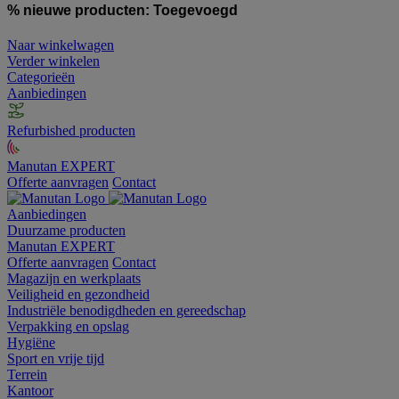
% nieuwe producten:
Toegevoegd
Naar winkelwagen
Verder winkelen
Categorieën
Aanbiedingen
Refurbished producten
Manutan EXPERT
Offerte aanvragen
Contact
Aanbiedingen
Duurzame producten
Manutan EXPERT
Offerte aanvragen
Contact
Magazijn en werkplaats
Veiligheid en gezondheid
Industriële benodigdheden en gereedschap
Verpakking en opslag
Hygiëne
Sport en vrije tijd
Terrein
Kantoor