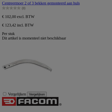
van
Centreermoer 2 of 3 bekken gemonteerd aan huls
de
(0)
5
0.0
sterren.
van
€ 102,00
excl. BTW
de
5
€ 123,42 incl. BTW
sterren.
Per stuk
Dit artikel is momenteel niet beschikbaar
Vergelijken
Vergelijken