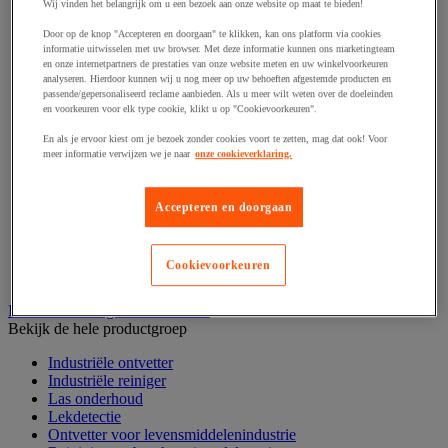
Haak en schroefoog
Wij vinden het belangrijk om u een bezoek aan onze website op maat te bieden!
Hang- en sluitwerk
Door op de knop "Accepteren en doorgaan" te klikken, kan ons platform via cookies
Ketting en trekkoord
informatie uitwisselen met uw browser. Met deze informatie kunnen ons marketingteam
Moer
en onze internetpartners de prestaties van onze website meten en uw winkelvoorkeuren
Nagel en blindklinktang
analyseren. Hierdoor kunnen wij u nog meer op uw behoeften afgestemde producten en
Plug en pin
passende/gepersonaliseerd reclame aanbieden. Als u meer wilt weten over de doeleinden
en voorkeuren voor elk type cookie, klikt u op "Cookievoorkeuren".
Punten, spijkers en nieten
Regelvoet
En als je ervoor kiest om je bezoek zonder cookies voort te zetten, mag dat ook! Voor
Ring
meer informatie verwijzen we je naar
onze cookieverklaring.
Scharnier
Scharnierpen, -strip en geheng
Schroef
Accepteren en doorgaan
Slot
Sluitknop en handgreep
Spie, pen en klem
Cookievoorkeuren
Trildempend
Industrieel reinigen en ontvetten
Bekijk de hele productgroep
Industriële ontvetter
Industriële reiniger
Las onderhoud
Lekdetectie
Ontvetter voor levensmiddelenindustrie