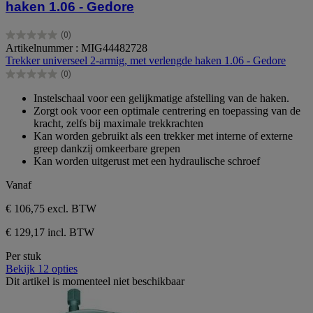
haken 1.06 - Gedore
(0)
0.0
Artikelnummer : MIG44482728
van
Trekker universeel 2-armig, met verlengde haken 1.06 - Gedore
de
(0)
5
0.0
sterren.
van
Instelschaal voor een gelijkmatige afstelling van de haken.
de
Zorgt ook voor een optimale centrering en toepassing van de
5
kracht, zelfs bij maximale trekkrachten
sterren.
Kan worden gebruikt als een trekker met interne of externe
greep dankzij omkeerbare grepen
Kan worden uitgerust met een hydraulische schroef
Vanaf
€ 106,75
excl. BTW
€ 129,17 incl. BTW
Per stuk
Bekijk 12 opties
Dit artikel is momenteel niet beschikbaar