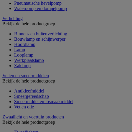
Pneumatische hevelpomp
Waterpomp en dompelpomp
Verlichting
Bekijk de hele productgroep
Binnen- en buitenverlichting
Bouwlamp en schijnwerper
Hoofdlamp
Lamp
Looplamp
Werkplaatslamp
Zaklamp
Vetten en smeermiddelen
Bekijk de hele productgroep
Antikleefmiddel
Smeergereedschap
Smeermiddel en losmaakmiddel
Vet en olie
Zwaailicht en voertuig producten
Bekijk de hele productgroep