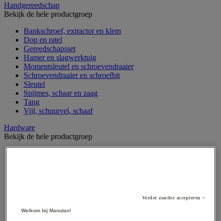
Handgereedschap
Bekijk de hele productgroep
Bankschroef, extractor en klem
Dop en ratel
Gereedschapsset
Hamer en slagwerktuig
Momentsleutel en schroevendraaier
Schroevendraaier en schroefbit
Sleutel
Snijmes, schaar en zaag
Tang
Vijl, schuurvel, schaaf
Hardware
Bekijk de hele productgroep
Beslag voor deuren, vensters en poorten
Bevestigingsmagneet
Bout
Brievenbus
Deur-, raam- en meubelgrepen
Dichting en borgringen
Verder zonder accepteren >
Dop, inzetstuk, veer en verbindingsdraad
Welkom bij Manutan!
Draadstift