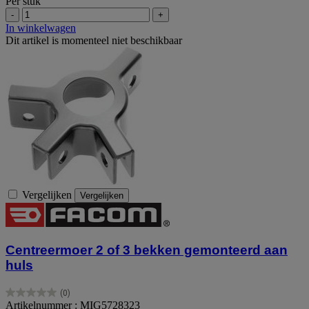
Per stuk
-
+
In winkelwagen
Dit artikel is momenteel niet beschikbaar
Vergelijken
Vergelijken
Centreermoer 2 of 3 bekken gemonteerd aan
huls
(0)
0.0
Artikelnummer : MIG5728323