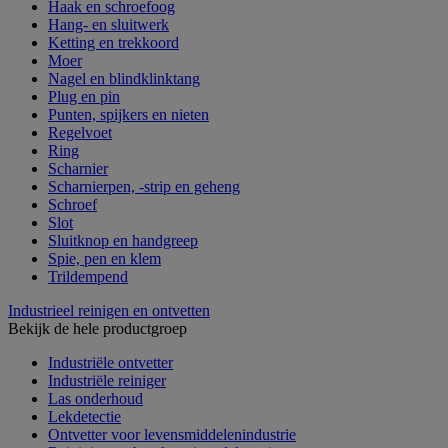
Haak en schroefoog
Hang- en sluitwerk
Ketting en trekkoord
Moer
Nagel en blindklinktang
Plug en pin
Punten, spijkers en nieten
Regelvoet
Ring
Scharnier
Scharnierpen, -strip en geheng
Schroef
Slot
Sluitknop en handgreep
Spie, pen en klem
Trildempend
Industrieel reinigen en ontvetten
Bekijk de hele productgroep
Industriële ontvetter
Industriële reiniger
Las onderhoud
Lekdetectie
Ontvetter voor levensmiddelenindustrie