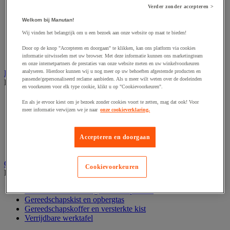
Accessoires voor schroevendraaier
Verder zonder accepteren >
Accessoires voor schuurmachine
Accessoires voor slijpmachine
Welkom bij Manutan!
Accessoires voor snij- en snoeigereedschap
Wij vinden het belangrijk om u een bezoek aan onze website op maat te bieden!
Accessoires voor snij-schuurmachine
Accessoires voor spijkermachine
Door op de knop "Accepteren en doorgaan" te klikken, kan ons platform via cookies
Accessoires voor zaag
informatie uitwisselen met uw browser. Met deze informatie kunnen ons marketingteam
en onze internetpartners de prestaties van onze website meten en uw winkelvoorkeuren
analyseren. Hierdoor kunnen wij u nog meer op uw behoeften afgestemde producten en
Elektrische toebehoren en verlichting
passende/gepersonaliseerd reclame aanbieden. Als u meer wilt weten over de doeleinden
Bekijk de hele productgroep
en voorkeuren voor elk type cookie, klikt u op "Cookievoorkeuren".
Accessoires voor elektrisch schakelpaneel
En als je ervoor kiest om je bezoek zonder cookies voort te zetten, mag dat ook! Voor
Batterij, oplader en kabel
meer informatie verwijzen we je naar
onze cookieverklaring.
Elektrische kabel
Elektrische uitrusting
Verlengsnoer, stekkerdoos en kapelhaspel
Accepteren en doorgaan
Wandcontactdoos en schakelaar
Gereedschap opbergen
Cookievoorkeuren
Bekijk de hele productgroep
Assortimentsdoos en gereedschapkoffer
Gereedschapskist en opbergtas
Gereedschapskoffer en versterkte kist
Verrijdbare werktafel