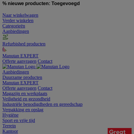
% nieuwe producten:
Toegevoegd
Naar winkelwagen
Verder winkelen
Categorieën
Aanbiedingen
Refurbished producten
Manutan EXPERT
Offerte aanvragen
Contact
Aanbiedingen
Duurzame producten
Manutan EXPERT
Offerte aanvragen
Contact
Magazijn en werkplaats
Veiligheid en gezondheid
Industriële benodigdheden en gereedschap
Verpakking en opslag
Hygiëne
Sport en vrije tijd
Terrein
Kantoor