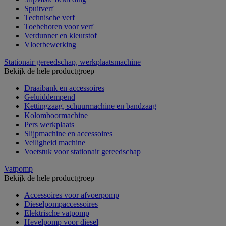
Spuitverf
Technische verf
Toebehoren voor verf
Verdunner en kleurstof
Vloerbewerking
Stationair gereedschap, werkplaatsmachine
Bekijk de hele productgroep
Draaibank en accessoires
Geluiddempend
Kettingzaag, schuurmachine en bandzaag
Kolomboormachine
Pers werkplaats
Slijpmachine en accessoires
Veiligheid machine
Voetstuk voor stationair gereedschap
Vatpomp
Bekijk de hele productgroep
Accessoires voor afvoerpomp
Dieselpompaccessoires
Elektrische vatpomp
Hevelpomp voor diesel