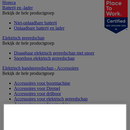
Horeca
Batterij en -lader
Bekijk de hele productgroep
Niet-oplaadbare batterij
NOV 2025-NOV 2026
Oplaadbare batterij en lader
NL
Elektrisch gereedschap
Bekijk de hele productgroep
Draagbaar elektrisch gereedschap met snoer
Snoerloos elektrisch gereedschap
Elektrisch handgereedschap - Accessoires
Bekijk de hele productgroep
Accessoires voor boormachine
Accessoires voor Dremel
Accessoires voor drilboor
Accessoires voor elektrisch gereedschap
Accessoires voor freesmachine
Accessoires voor heteluchtpistool
Accessoires voor multifunctionele gereedschap
Accessoires voor polijstmachine
Accessoires voor schaafmachine