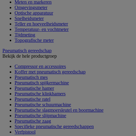
Meten en markeren
Omgevingsmeter
Optische apparatuur
Snelheidsmeter
Teller en hoeveelheidsmeter
Temperatuur- en vochtmeter
Tijdmeting
Topografische meter
Pneumatisch gereedschap
Bekijk de hele productgroep
Compressor en accessoires
Koffer met pneumatisch gereedschap
Pneumatisch mes
Pneumatisch spijkermachine
Pneumatische hamer
Pneumatische klinkhamers
Pneumatische ratel
Pneumatische schuurmachine
Pneumatische slagmoersleutel en boormachine
Pneumatische slijpmachine
Pneumatische zaag
Specifieke pneumatische gereedschappen
Verfpistool