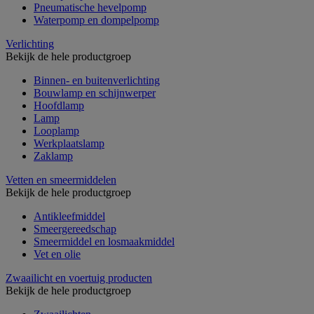
Pneumatische hevelpomp
Waterpomp en dompelpomp
Verlichting
Bekijk de hele productgroep
Binnen- en buitenverlichting
Bouwlamp en schijnwerper
Hoofdlamp
Lamp
Looplamp
Werkplaatslamp
Zaklamp
Vetten en smeermiddelen
Bekijk de hele productgroep
Antikleefmiddel
Smeergereedschap
Smeermiddel en losmaakmiddel
Vet en olie
Zwaailicht en voertuig producten
Bekijk de hele productgroep