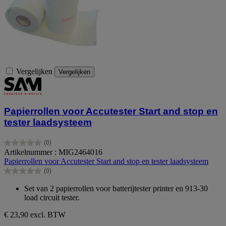
Vergelijken
Vergelijken
Papierrollen voor Accutester Start and stop en
tester laadsysteem
(0)
0.0
Artikelnummer : MIG2464016
van
Papierrollen voor Accutester Start and stop en tester laadsysteem
de
(0)
5
0.0
sterren.
van
Set van 2 papierrollen voor batterijtester printer en 913-30
de
load circuit tester.
5
sterren.
€ 23,90
excl. BTW