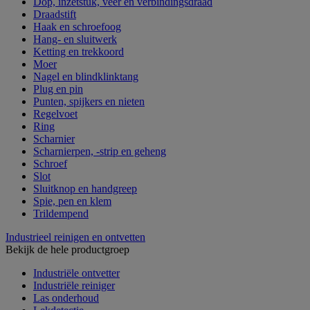
Dop, inzetstuk, veer en verbindingsdraad
Draadstift
Haak en schroefoog
Hang- en sluitwerk
Ketting en trekkoord
Moer
Nagel en blindklinktang
Plug en pin
Punten, spijkers en nieten
Regelvoet
Ring
Scharnier
Scharnierpen, -strip en geheng
Schroef
Slot
Sluitknop en handgreep
Spie, pen en klem
Trildempend
Industrieel reinigen en ontvetten
Bekijk de hele productgroep
Industriële ontvetter
Industriële reiniger
Las onderhoud