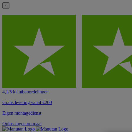
×
4,1/5 klantbeoordelingen
Gratis levering vanaf €200
Eigen montagedienst
Oplossingen op maat