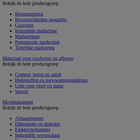
Bekijk de hele productgroep
Benummering
Bewegwijzering magazijn
Graveren
Industriële markering
Markeertape
Permanente markering
Tijdelijke markering
Materiaal voor ruwbouw en afbouw
Bekijk de hele productgroep
Cement, beton en asfalt
Hulpstoffen en toevoegingsmiddelen
Lijm voor vloer en muur
Specie
Meetinstrument
Bekijk de hele productgroep
Afstandsmeter
Diktemeter en detector
Elektriciteitsmeter
Industriële weegschaal