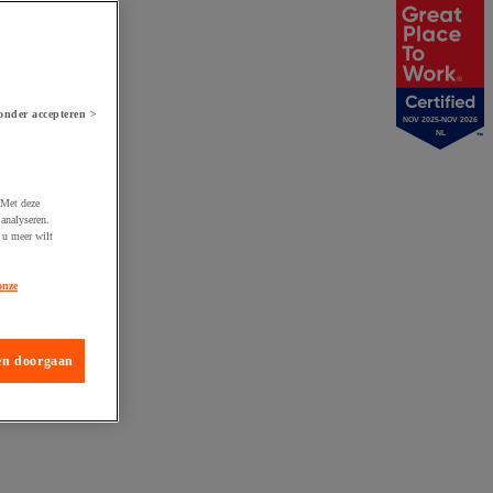
onder accepteren >
NOV 2025-NOV 2026
NL
 Met deze
analyseren.
 u meer wilt
onze
en doorgaan