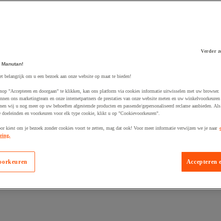
Verder z
 winkelwagen
 Manutan!
et belangrijk om u een bezoek aan onze website op maat te bieden!
nop "Accepteren en doorgaan" te klikken, kan ons platform via cookies informatie uitwisselen met uw browser.
nnen ons marketingteam en onze internetpartners de prestaties van onze website meten en uw winkelvoorkeuren 
nen wij u nog meer op uw behoeften afgestemde producten en passende/gepersonaliseerd reclame aanbieden. Als
 doeleinden en voorkeuren voor elk type cookie, klikt u op "Cookievoorkeuren".
oor kiest om je bezoek zonder cookies voort te zetten, mag dat ook! Voor meer informatie verwijzen we je naar
ring.
oorkeuren
Accepteren 