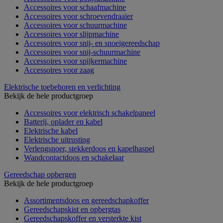
Accessoires voor schaafmachine
Accessoires voor schroevendraaier
Accessoires voor schuurmachine
Accessoires voor slijpmachine
Accessoires voor snij- en snoeigereedschap
Accessoires voor snij-schuurmachine
Accessoires voor spijkermachine
Accessoires voor zaag
Elektrische toebehoren en verlichting
Bekijk de hele productgroep
Accessoires voor elektrisch schakelpaneel
Batterij, oplader en kabel
Elektrische kabel
Elektrische uitrusting
Verlengsnoer, stekkerdoos en kapelhaspel
Wandcontactdoos en schakelaar
Gereedschap opbergen
Bekijk de hele productgroep
Assortimentsdoos en gereedschapkoffer
Gereedschapskist en opbergtas
Gereedschapskoffer en versterkte kist