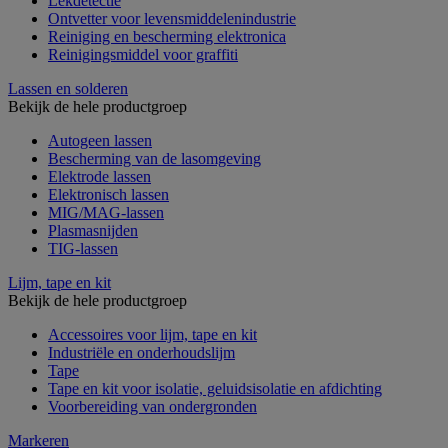
Lekdetectie
Ontvetter voor levensmiddelenindustrie
Reiniging en bescherming elektronica
Reinigingsmiddel voor graffiti
Lassen en solderen
Bekijk de hele productgroep
Autogeen lassen
Bescherming van de lasomgeving
Elektrode lassen
Elektronisch lassen
MIG/MAG-lassen
Plasmasnijden
TIG-lassen
Lijm, tape en kit
Bekijk de hele productgroep
Accessoires voor lijm, tape en kit
Industriële en onderhoudslijm
Tape
Tape en kit voor isolatie, geluidsisolatie en afdichting
Voorbereiding van ondergronden
Markeren