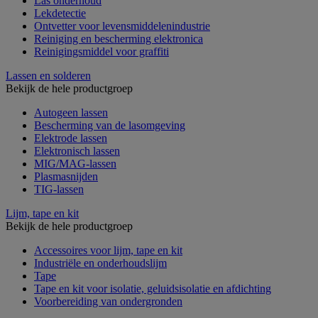
Las onderhoud
Lekdetectie
Ontvetter voor levensmiddelenindustrie
Reiniging en bescherming elektronica
Reinigingsmiddel voor graffiti
Lassen en solderen
Bekijk de hele productgroep
Autogeen lassen
Bescherming van de lasomgeving
Elektrode lassen
Elektronisch lassen
MIG/MAG-lassen
Plasmasnijden
TIG-lassen
Lijm, tape en kit
Bekijk de hele productgroep
Accessoires voor lijm, tape en kit
Industriële en onderhoudslijm
Tape
Tape en kit voor isolatie, geluidsisolatie en afdichting
Voorbereiding van ondergronden