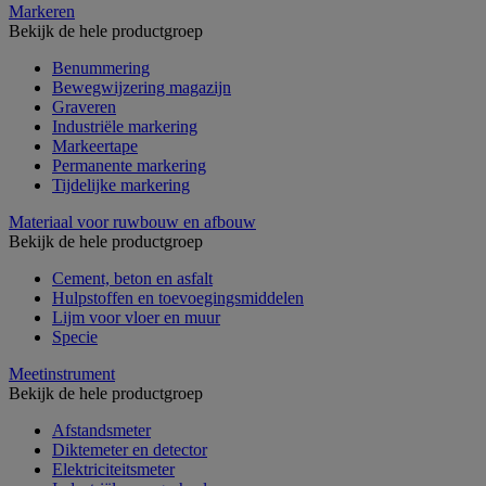
Markeren
Bekijk de hele productgroep
Benummering
Bewegwijzering magazijn
Graveren
Industriële markering
Markeertape
Permanente markering
Tijdelijke markering
Materiaal voor ruwbouw en afbouw
Bekijk de hele productgroep
Cement, beton en asfalt
Hulpstoffen en toevoegingsmiddelen
Lijm voor vloer en muur
Specie
Meetinstrument
Bekijk de hele productgroep
Afstandsmeter
Diktemeter en detector
Elektriciteitsmeter