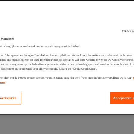
Verder z
 Manutan!
 winkelwagen
et belangrijk om u een bezoek aan onze website op maat te bieden!
nop "Accepteren en doorgaan" te klikken, kan ons platform via cookies informatie uitwisselen met uw browser.
nnen ons marketingteam en onze internetpartners de prestaties van onze website meten en uw winkelvoorkeuren 
nen wij u nog meer op uw behoeften afgestemde producten en passende/gepersonaliseerd reclame aanbieden. Als
 doeleinden en voorkeuren voor elk type cookie, klikt u op "Cookievoorkeuren".
oor kiest om je bezoek zonder cookies voort te zetten, mag dat ook! Voor meer informatie verwijzen we je naar
ring.
oorkeuren
Accepteren 