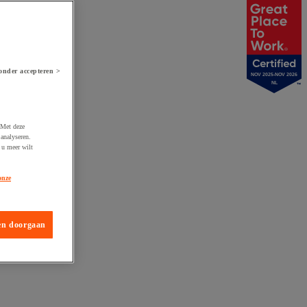
onder accepteren >
NOV 2025-NOV 2026
NL
 Met deze
analyseren.
 u meer wilt
onze
en doorgaan