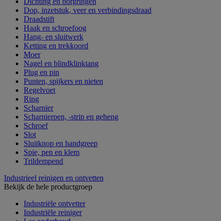
Dichting en borgringen
Dop, inzetstuk, veer en verbindingsdraad
Draadstift
Haak en schroefoog
Hang- en sluitwerk
Ketting en trekkoord
Moer
Nagel en blindklinktang
Plug en pin
Punten, spijkers en nieten
Regelvoet
Ring
Scharnier
Scharnierpen, -strip en geheng
Schroef
Slot
Sluitknop en handgreep
Spie, pen en klem
Trildempend
Industrieel reinigen en ontvetten
Bekijk de hele productgroep
Industriële ontvetter
Industriële reiniger