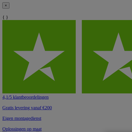
×
{ }
4,1/5 klantbeoordelingen
Gratis levering vanaf €200
Eigen montagedienst
Oplossingen op maat