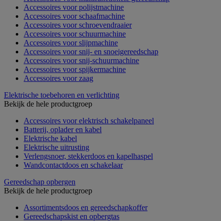
Accessoires voor polijstmachine
Accessoires voor schaafmachine
Accessoires voor schroevendraaier
Accessoires voor schuurmachine
Accessoires voor slijpmachine
Accessoires voor snij- en snoeigereedschap
Accessoires voor snij-schuurmachine
Accessoires voor spijkermachine
Accessoires voor zaag
Elektrische toebehoren en verlichting
Bekijk de hele productgroep
Accessoires voor elektrisch schakelpaneel
Batterij, oplader en kabel
Elektrische kabel
Elektrische uitrusting
Verlengsnoer, stekkerdoos en kapelhaspel
Wandcontactdoos en schakelaar
Gereedschap opbergen
Bekijk de hele productgroep
Assortimentsdoos en gereedschapkoffer
Gereedschapskist en opbergtas