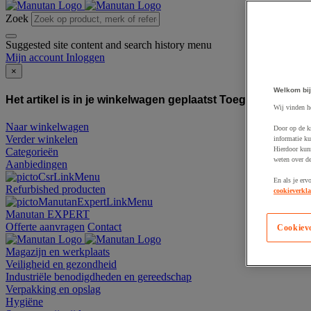
Zoek
Suggested site content and search history menu
Mijn account
Inloggen
×
Welkom bij
Het artikel is in je winkelwagen geplaatst
Toegevoegd aan
Wij vinden h
Naar winkelwagen
Door op de k
Verder winkelen
informatie ku
Hierdoor kun
Categorieën
weten over de
Aanbiedingen
En als je erv
Refurbished producten
cookieverkla
Manutan EXPERT
Offerte aanvragen
Contact
Cookiev
Magazijn en werkplaats
Veiligheid en gezondheid
Industriële benodigdheden en gereedschap
Verpakking en opslag
Hygiëne