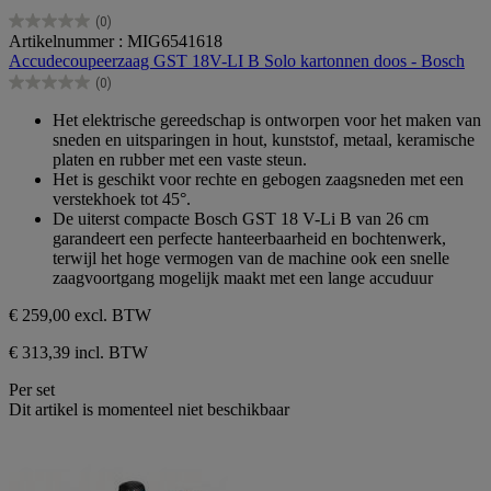
(0)
0.0
Artikelnummer : MIG6541618
van
Accudecoupeerzaag GST 18V-LI B Solo kartonnen doos - Bosch
de
(0)
5
0.0
sterren.
van
Het elektrische gereedschap is ontworpen voor het maken van
de
sneden en uitsparingen in hout, kunststof, metaal, keramische
5
platen en rubber met een vaste steun.
sterren.
Het is geschikt voor rechte en gebogen zaagsneden met een
verstekhoek tot 45°.
De uiterst compacte Bosch GST 18 V-Li B van 26 cm
garandeert een perfecte hanteerbaarheid en bochtenwerk,
terwijl het hoge vermogen van de machine ook een snelle
zaagvoortgang mogelijk maakt met een lange accuduur
€ 259,00
excl. BTW
€ 313,39 incl. BTW
Per set
Dit artikel is momenteel niet beschikbaar