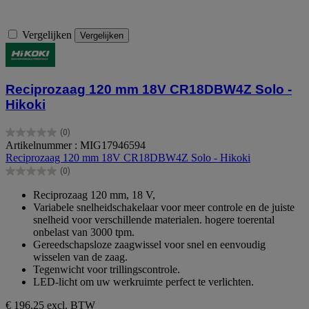
Vergelijken
Vergelijken
Reciprozaag 120 mm 18V CR18DBW4Z Solo -
Hikoki
(0)
0.0
Artikelnummer : MIG17946594
van
Reciprozaag 120 mm 18V CR18DBW4Z Solo - Hikoki
de
(0)
5
0.0
sterren.
van
Reciprozaag 120 mm, 18 V,
de
Variabele snelheidschakelaar voor meer controle en de juiste
5
snelheid voor verschillende materialen. hogere toerental
sterren.
onbelast van 3000 tpm.
Gereedschapsloze zaagwissel voor snel en eenvoudig
wisselen van de zaag.
Tegenwicht voor trillingscontrole.
LED-licht om uw werkruimte perfect te verlichten.
€ 196,25
excl. BTW