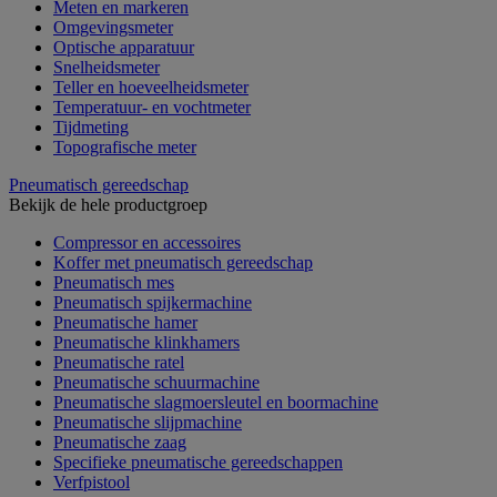
Meten en markeren
Omgevingsmeter
Optische apparatuur
Snelheidsmeter
Teller en hoeveelheidsmeter
Temperatuur- en vochtmeter
Tijdmeting
Topografische meter
Pneumatisch gereedschap
Bekijk de hele productgroep
Compressor en accessoires
Koffer met pneumatisch gereedschap
Pneumatisch mes
Pneumatisch spijkermachine
Pneumatische hamer
Pneumatische klinkhamers
Pneumatische ratel
Pneumatische schuurmachine
Pneumatische slagmoersleutel en boormachine
Pneumatische slijpmachine
Pneumatische zaag
Specifieke pneumatische gereedschappen
Verfpistool