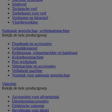
Spuitverf
Technische verf
Toebehoren voor verf
Verdunner en kleurstof
Vloerbewerking
Stationair gereedschap, werkplaatsmachine
Bekijk de hele productgroep
Draaibank en accessoires
Geluiddempend
Kettingzaag, schuurmachine en bandzaag
Kolomboormachine
Pers werkplaats
Slijpmachine en accessoires
Veiligheid machine
Voetstuk voor stationair gereedschap
Vatpomp
Bekijk de hele productgroep
Accessoires voor afvoerpomp
Dieselpompaccessoires
Elektrische vatpomp
Hevelpomp voor diesel