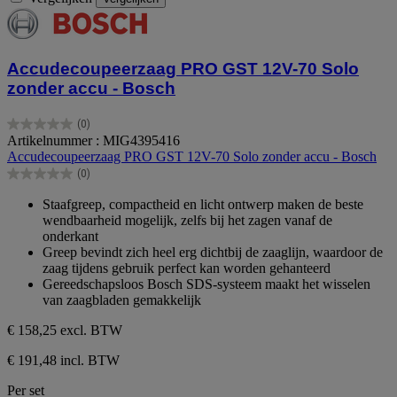
Accudecoupeerzaag PRO GST 12V-70 Solo
zonder accu - Bosch
(0)
0.0
Artikelnummer : MIG4395416
van
Accudecoupeerzaag PRO GST 12V-70 Solo zonder accu - Bosch
de
(0)
5
0.0
sterren.
van
Staafgreep, compactheid en licht ontwerp maken de beste
de
wendbaarheid mogelijk, zelfs bij het zagen vanaf de
5
onderkant
sterren.
Greep bevindt zich heel erg dichtbij de zaaglijn, waardoor de
zaag tijdens gebruik perfect kan worden gehanteerd
Gereedschapsloos Bosch SDS-systeem maakt het wisselen
van zaagbladen gemakkelijk
€ 158,25
excl. BTW
€ 191,48 incl. BTW
Per set