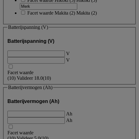
Facet waarde
Hikoki
(
5
)
Hikoki
(5)
Facet waarde
Makita
(
2
)
Makita
(2)
Batterijspanning (V)
Batterijspanning (V)
V
V
Facet waarde
(
10
)
Valideer
18.0
(10)
Batterijvermogen (Ah)
Batterijvermogen (Ah)
Ah
Ah
Facet waarde
(
10
)
Valideer
5.0
(10)