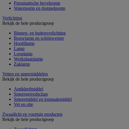
Pneumatische hevelpomp
Waterpomp en dompelpomp
Verlichting
Bekijk de hele productgroep
Binnen- en buitenverlichting
Bouwlamp en schijnwerper
Hoofdlamp
Lamp
Looplamp
Werkplaatslamp
Zaklamp
Vetten en smeermiddelen
Bekijk de hele productgroep
Antikleefmiddel
Smeergereedschap
Smeermiddel en losmaakmiddel
Vet en olie
Zwaailicht en voertuig producten
Bekijk de hele productgroep