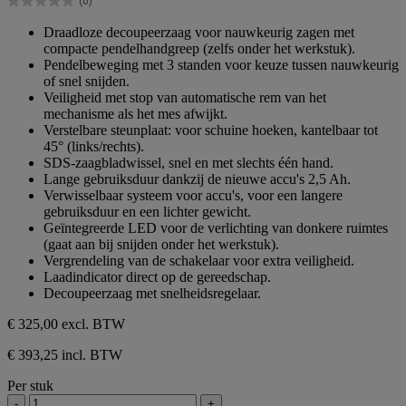
(0)
5
0.0
sterren.
van
Draadloze decoupeerzaag voor nauwkeurig zagen met
de
compacte pendelhandgreep (zelfs onder het werkstuk).
5
Pendelbeweging met 3 standen voor keuze tussen nauwkeurig
sterren.
of snel snijden.
Veiligheid met stop van automatische rem van het
mechanisme als het mes afwijkt.
Verstelbare steunplaat: voor schuine hoeken, kantelbaar tot
45° (links/rechts).
SDS-zaagbladwissel, snel en met slechts één hand.
Lange gebruiksduur dankzij de nieuwe accu's 2,5 Ah.
Verwisselbaar systeem voor accu's, voor een langere
gebruiksduur en een lichter gewicht.
Geïntegreerde LED voor de verlichting van donkere ruimtes
(gaat aan bij snijden onder het werkstuk).
Vergrendeling van de schakelaar voor extra veiligheid.
Laadindicator direct op de gereedschap.
Decoupeerzaag met snelheidsregelaar.
€ 325,00
excl. BTW
€ 393,25 incl. BTW
Per stuk
-
+