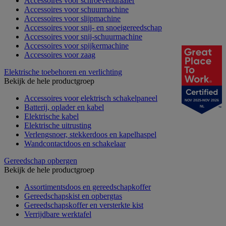
Accessoires voor schroevendraaier
Accessoires voor schuurmachine
Accessoires voor slijpmachine
Accessoires voor snij- en snoeigereedschap
Accessoires voor snij-schuurmachine
Accessoires voor spijkermachine
Accessoires voor zaag
Elektrische toebehoren en verlichting
Bekijk de hele productgroep
Accessoires voor elektrisch schakelpaneel
NOV 2025-NOV 2026
Batterij, oplader en kabel
NL
Elektrische kabel
Elektrische uitrusting
Verlengsnoer, stekkerdoos en kapelhaspel
Wandcontactdoos en schakelaar
Gereedschap opbergen
Bekijk de hele productgroep
Assortimentsdoos en gereedschapkoffer
Gereedschapskist en opbergtas
Gereedschapskoffer en versterkte kist
Verrijdbare werktafel