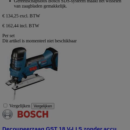
Gereedschapsloos Bosch SDS-systeem maakt het wisselen
van zaagbladen gemakkelijk.
€ 134,25
excl. BTW
€ 162,44 incl. BTW
Per set
Dit artikel is momenteel niet beschikbaar
Vergelijken
Vergelijken
Decoupeerzaag GST 18 V-LI S zonder accu