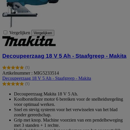
Vergelijken
Vergelijken
Decoupeerzaag 18 V 5 Ah - Staafgreep - Makita
(1)
5.0
Artikelnummer : MIG5233514
van
Decoupeerzaag 18 V 5 Ah - Staafgreep - Makita
de
(1)
5
5.0
sterren.
van
Decoupeerzaag Makita 18 V 5 Ah.
1
de
Koolborstelloze motor 6 bereiken voor de snelheidsregeling
beoordeling
5
voor optimaal werken.
sterren.
Snel en stevig systeem voor het verwisselen van het blad
1
zonder gereedschap.
beoordeling
Grip met knop. Machine voorzien van een pendelbeweging
met 3 standen + 1 rechte.