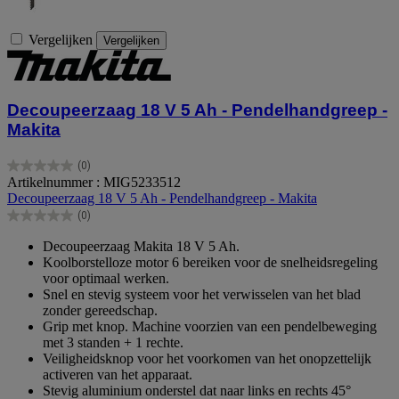
Vergelijken
Vergelijken
Decoupeerzaag 18 V 5 Ah - Pendelhandgreep -
Makita
(0)
0.0
Artikelnummer : MIG5233512
van
Decoupeerzaag 18 V 5 Ah - Pendelhandgreep - Makita
de
(0)
5
0.0
sterren.
van
Decoupeerzaag Makita 18 V 5 Ah.
de
Koolborstelloze motor 6 bereiken voor de snelheidsregeling
5
voor optimaal werken.
sterren.
Snel en stevig systeem voor het verwisselen van het blad
zonder gereedschap.
Grip met knop. Machine voorzien van een pendelbeweging
met 3 standen + 1 rechte.
Veiligheidsknop voor het voorkomen van het onopzettelijk
activeren van het apparaat.
Stevig aluminium onderstel dat naar links en rechts 45°