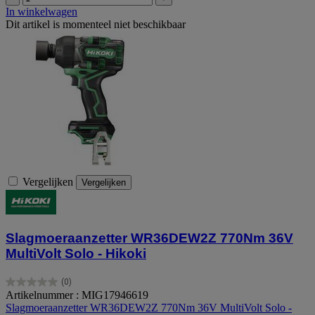
In winkelwagen
Dit artikel is momenteel niet beschikbaar
Vergelijken
Vergelijken
Slagmoeraanzetter WR36DEW2Z 770Nm 36V
MultiVolt Solo - Hikoki
(0)
0.0
Artikelnummer : MIG17946619
van
Slagmoeraanzetter WR36DEW2Z 770Nm 36V MultiVolt Solo -
de