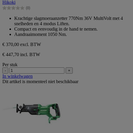
Hikoki
5
(0)
sterren.
0.0
van
Krachtige slagmoeraanzetter 770Nm 36V MultiVolt met 4
de
snelheden en 4 modus Liften.
5
Compact en eenvoudig in de hand te nemen.
sterren.
Aandraaimoment 1050 Nm.
€ 370,00
excl. BTW
€ 447,70 incl. BTW
Per stuk
-
+
In winkelwagen
Dit artikel is momenteel niet beschikbaar