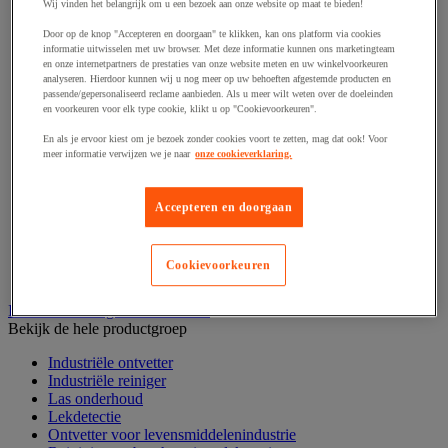
Haak en schroefoog
Wij vinden het belangrijk om u een bezoek aan onze website op maat te bieden!
Hang- en sluitwerk
Door op de knop "Accepteren en doorgaan" te klikken, kan ons platform via cookies
Ketting en trekkoord
informatie uitwisselen met uw browser. Met deze informatie kunnen ons marketingteam
Moer
en onze internetpartners de prestaties van onze website meten en uw winkelvoorkeuren
Nagel en blindklinktang
analyseren. Hierdoor kunnen wij u nog meer op uw behoeften afgestemde producten en
Plug en pin
passende/gepersonaliseerd reclame aanbieden. Als u meer wilt weten over de doeleinden
en voorkeuren voor elk type cookie, klikt u op "Cookievoorkeuren".
Punten, spijkers en nieten
Regelvoet
En als je ervoor kiest om je bezoek zonder cookies voort te zetten, mag dat ook! Voor
Ring
meer informatie verwijzen we je naar
onze cookieverklaring.
Scharnier
Scharnierpen, -strip en geheng
Schroef
Accepteren en doorgaan
Slot
Sluitknop en handgreep
Spie, pen en klem
Cookievoorkeuren
Trildempend
Industrieel reinigen en ontvetten
Bekijk de hele productgroep
Industriële ontvetter
Industriële reiniger
Las onderhoud
Lekdetectie
Ontvetter voor levensmiddelenindustrie