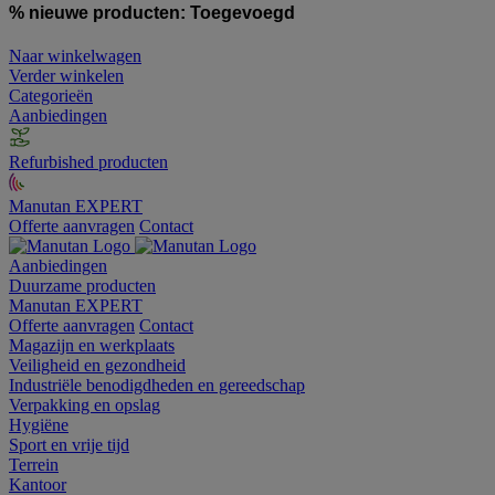
% nieuwe producten:
Toegevoegd
Naar winkelwagen
Verder winkelen
Categorieën
Aanbiedingen
Refurbished producten
Manutan EXPERT
Offerte aanvragen
Contact
Aanbiedingen
Duurzame producten
Manutan EXPERT
Offerte aanvragen
Contact
Magazijn en werkplaats
Veiligheid en gezondheid
Industriële benodigdheden en gereedschap
Verpakking en opslag
Hygiëne
Sport en vrije tijd
Terrein
Kantoor