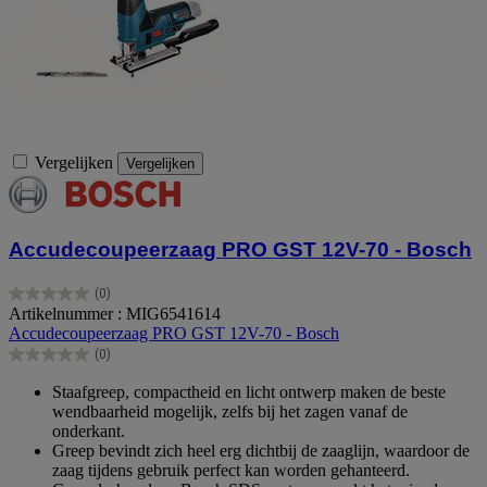
Vergelijken
Vergelijken
Accudecoupeerzaag PRO GST 12V-70 - Bosch
(0)
0.0
Artikelnummer : MIG6541614
van
Accudecoupeerzaag PRO GST 12V-70 - Bosch
de
(0)
5
0.0
sterren.
van
Staafgreep, compactheid en licht ontwerp maken de beste
de
wendbaarheid mogelijk, zelfs bij het zagen vanaf de
5
onderkant.
sterren.
Greep bevindt zich heel erg dichtbij de zaaglijn, waardoor de
zaag tijdens gebruik perfect kan worden gehanteerd.