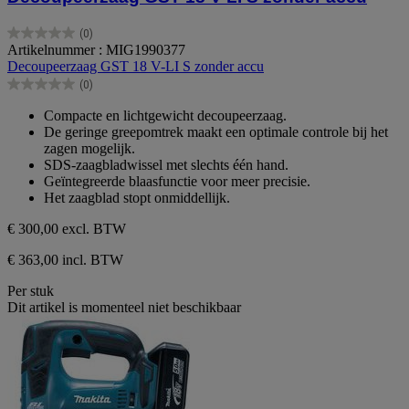
(0)
0.0
Artikelnummer : MIG1990377
van
Decoupeerzaag GST 18 V-LI S zonder accu
de
(0)
5
0.0
sterren.
van
Compacte en lichtgewicht decoupeerzaag.
de
De geringe greepomtrek maakt een optimale controle bij het
5
zagen mogelijk.
sterren.
SDS-zaagbladwissel met slechts één hand.
Geïntegreerde blaasfunctie voor meer precisie.
Het zaagblad stopt onmiddellijk.
€ 300,00
excl. BTW
€ 363,00 incl. BTW
Per stuk
Dit artikel is momenteel niet beschikbaar