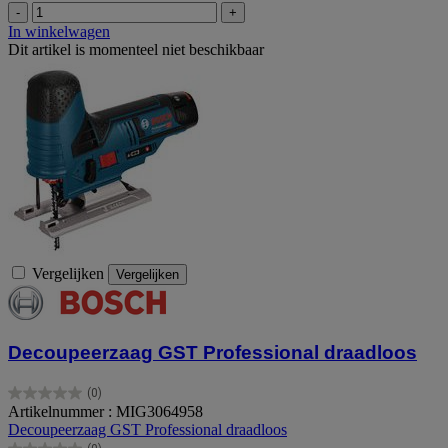
-
+
In winkelwagen
Dit artikel is momenteel niet beschikbaar
Vergelijken
Vergelijken
Decoupeerzaag GST Professional draadloos
(0)
0.0
Artikelnummer : MIG3064958
van
Decoupeerzaag GST Professional draadloos
de