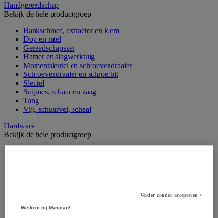
Handgereedschap
Bekijk de hele productgroep
Bankschroef, extractor en klem
Dop en ratel
Gereedschapsset
Hamer en slagwerktuig
Momentsleutel en schroevendraaier
Schroevendraaier en schroefbit
Sleutel
Snijmes, schaar en zaag
Tang
Vijl, schuurvel, schaaf
Hardware
Bekijk de hele productgroep
Beslag voor deuren, vensters en poorten
Bevestigingsmagneet
Bout
Brievenbus
Deur-, raam- en meubelgrepen
Dichting en borgringen
Verder zonder accepteren >
Dop, inzetstuk, veer en verbindingsdraad
Welkom bij Manutan!
Draadstift