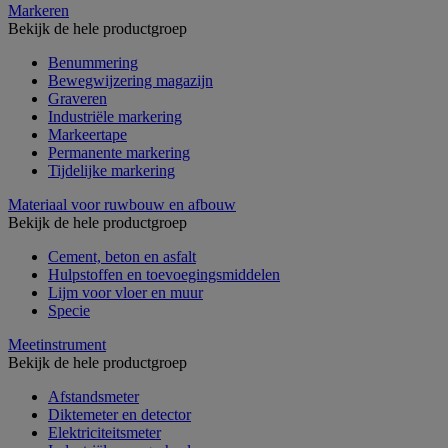
Markeren
Bekijk de hele productgroep
Benummering
Bewegwijzering magazijn
Graveren
Industriële markering
Markeertape
Permanente markering
Tijdelijke markering
Materiaal voor ruwbouw en afbouw
Bekijk de hele productgroep
Cement, beton en asfalt
Hulpstoffen en toevoegingsmiddelen
Lijm voor vloer en muur
Specie
Meetinstrument
Bekijk de hele productgroep
Afstandsmeter
Diktemeter en detector
Elektriciteitsmeter