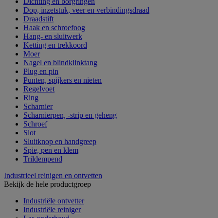
Dichting en borgringen
Dop, inzetstuk, veer en verbindingsdraad
Draadstift
Haak en schroefoog
Hang- en sluitwerk
Ketting en trekkoord
Moer
Nagel en blindklinktang
Plug en pin
Punten, spijkers en nieten
Regelvoet
Ring
Scharnier
Scharnierpen, -strip en geheng
Schroef
Slot
Sluitknop en handgreep
Spie, pen en klem
Trildempend
Industrieel reinigen en ontvetten
Bekijk de hele productgroep
Industriële ontvetter
Industriële reiniger