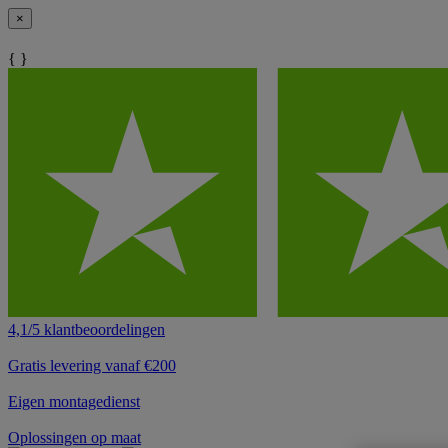
×
{ }
4,1/5 klantbeoordelingen
Gratis levering vanaf €200
Eigen montagedienst
Oplossingen op maat