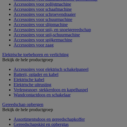
Accessoires voor polijstmachine
Accessoires voor schaafmachine
Accessoires voor schroevendraaier
Accessoires voor schuurmachine
Accessoires voor slijpmachine
Accessoires voor snij- en snoeigereedschap
Accessoires voor snij-schuurmachine
Accessoires voor spijkermachine
Accessoires voor zaag
Elektrische toebehoren en verlichting
Bekijk de hele productgroep
Accessoires voor elektrisch schakelpaneel
Batterij, oplader en kabel
Elektrische kabel
Elektrische uitrusting
Verlengsnoer, stekkerdoos en kapelhaspel
Wandcontactdoos en schakelaar
Gereedschap opbergen
Bekijk de hele productgroep
Assortimentsdoos en gereedschapkoffer
Gereedschapskist en opbergtas