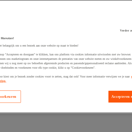
Verder z
 Manutan!
 winkelwagen
et belangrijk om u een bezoek aan onze website op maat te bieden!
nop "Accepteren en doorgaan" te klikken, kan ons platform via cookies informatie uitwisselen met uw browser.
nnen ons marketingteam en onze internetpartners de prestaties van onze website meten en uw winkelvoorkeuren 
nen wij u nog meer op uw behoeften afgestemde producten en passende/gepersonaliseerd reclame aanbieden. Als
 doeleinden en voorkeuren voor elk type cookie, klikt u op "Cookievoorkeuren".
oor kiest om je bezoek zonder cookies voort te zetten, mag dat ook! Voor meer informatie verwijzen we je naar
ring.
oorkeuren
Accepteren 