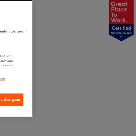
onder accepteren >
NOV 2025-NOV 2026
NL
 Met deze
analyseren.
 u meer wilt
onze
en doorgaan