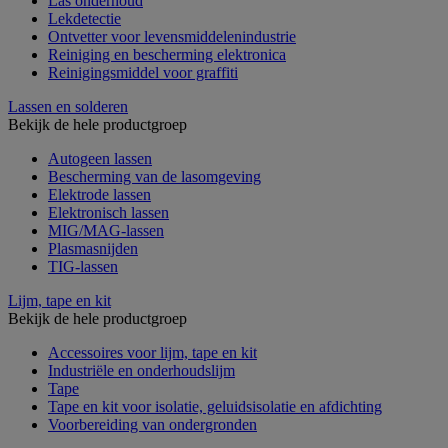
Las onderhoud
Lekdetectie
Ontvetter voor levensmiddelenindustrie
Reiniging en bescherming elektronica
Reinigingsmiddel voor graffiti
Lassen en solderen
Bekijk de hele productgroep
Autogeen lassen
Bescherming van de lasomgeving
Elektrode lassen
Elektronisch lassen
MIG/MAG-lassen
Plasmasnijden
TIG-lassen
Lijm, tape en kit
Bekijk de hele productgroep
Accessoires voor lijm, tape en kit
Industriële en onderhoudslijm
Tape
Tape en kit voor isolatie, geluidsisolatie en afdichting
Voorbereiding van ondergronden