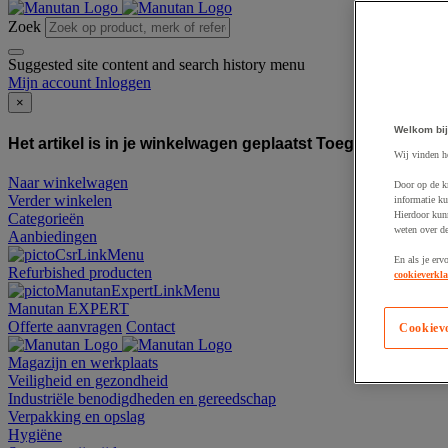
Zoek
Suggested site content and search history menu
Mijn account
Inloggen
×
Welkom bij
Het artikel is in je winkelwagen geplaatst
Toegevoegd aan
Wij vinden h
Naar winkelwagen
Door op de k
Verder winkelen
informatie ku
Hierdoor kun
Categorieën
weten over de
Aanbiedingen
En als je erv
Refurbished producten
cookieverkla
Manutan EXPERT
Offerte aanvragen
Contact
Cookiev
Magazijn en werkplaats
Veiligheid en gezondheid
Industriële benodigdheden en gereedschap
Verpakking en opslag
Hygiëne