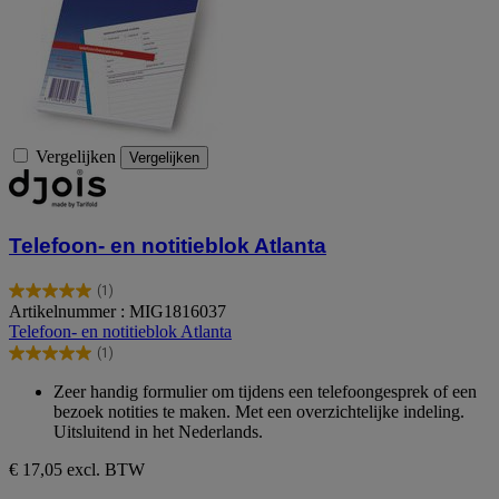
Vergelijken
Vergelijken
Telefoon- en notitieblok Atlanta
(1)
5.0
Artikelnummer : MIG1816037
van
Telefoon- en notitieblok Atlanta
de
(1)
5
5.0
sterren.
van
Zeer handig formulier om tijdens een telefoongesprek of een
1
de
bezoek notities te maken. Met een overzichtelijke indeling.
beoordeling
5
Uitsluitend in het Nederlands.
sterren.
1
€ 17,05
excl. BTW
beoordeling