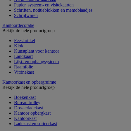
Papier, systeem- en visitekaarten
Schriften, notitieblokken en memoblaadjes
Schrijfwaren
Kantoordecoratie
Bekijk de hele productgroep
Feestartikel
Klok
Kunstplant voor kantoor
Landkaart
Lijst- en ophangsysteem
Raamfolie
Vitrinekast
Kantoorkast en opbergruimte
Bekijk de hele productgroep
Boekenkast
Bureau trolley
Dossierladekast
Kantoor opbergkast
Kantoorkast
Ladekast en sorteerkast