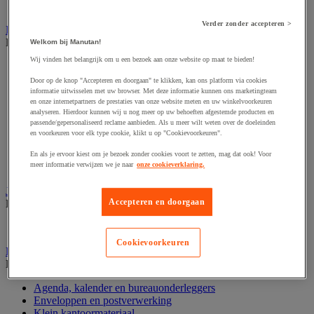
Valsgelddetectie en geldtelmachine
Verder zonder accepteren >
IT en multimedia
Bekijk de hele productgroep
Welkom bij Manutan!
Wij vinden het belangrijk om u een bezoek aan onze website op maat te bieden!
Accessoires voor pc, laptop en tablet
Computeraansluiting
Door op de knop "Accepteren en doorgaan" te klikken, kan ons platform via cookies
Computertassen
informatie uitwisselen met uw browser. Met deze informatie kunnen ons marketingteam
en onze internetpartners de prestaties van onze website meten en uw winkelvoorkeuren
Data opslag
analyseren. Hierdoor kunnen wij u nog meer op uw behoeften afgestemde producten en
IT-randapparatuur
passende/gepersonaliseerd reclame aanbieden. Als u meer wilt weten over de doeleinden
Netwerkapparatuur en -bedrading
en voorkeuren voor elk type cookie, klikt u op "Cookievoorkeuren".
Printer, 3D-printer en scanner
Refurbished computerapparatuur
En als je ervoor kiest om je bezoek zonder cookies voort te zetten, mag dat ook! Voor
meer informatie verwijzen we je naar
onze cookieverklaring.
Scherm-, pc- en tablethouder
Jaloezie en gordijn
Accepteren en doorgaan
Bekijk de hele productgroep
Raamdecoratie
Cookievoorkeuren
Kantoorartikelen
Bekijk de hele productgroep
Agenda, kalender en bureauonderleggers
Enveloppen en postverwerking
Klein kantoormateriaal