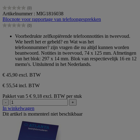
(0)
0.0
Artikelnummer : MIG1816038
van
Blocnote voor rapportage van telefoongesprekken
de
(0)
5
0.0
sterren.
van
Voorbedrukte zelfkopiërende telefoonnotities in tweevoud.
de
Wie heeft het er gebeld? en Wat was het
5
telefoonnummer? zijn vragen die nu altijd kunnen worden
sterren.
beantwoord. Notities in tweevoud, 74 x 125 mm. Afmetingen
van het blok: 297 x 14 mm. Blok van respectievelijk 16 en 12
memo's. Uitsluitend in het Nederlands.
€ 45,90
excl. BTW
€ 55,54 incl. BTW
Pakket van 5
€ 9,18 excl. BTW per stuk
-
+
In winkelwagen
Dit artikel is momenteel niet beschikbaar