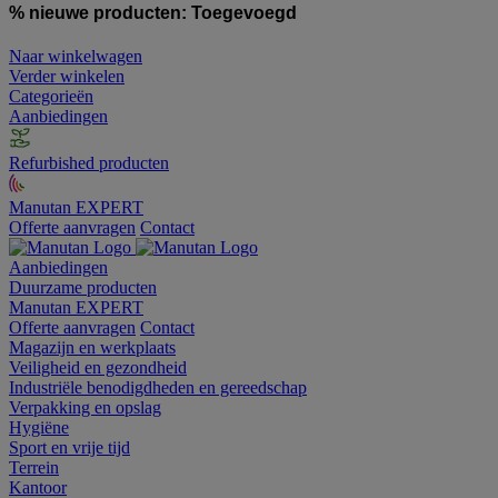
% nieuwe producten:
Toegevoegd
Naar winkelwagen
Verder winkelen
Categorieën
Aanbiedingen
Refurbished producten
Manutan EXPERT
Offerte aanvragen
Contact
Aanbiedingen
Duurzame producten
Manutan EXPERT
Offerte aanvragen
Contact
Magazijn en werkplaats
Veiligheid en gezondheid
Industriële benodigdheden en gereedschap
Verpakking en opslag
Hygiëne
Sport en vrije tijd
Terrein
Kantoor