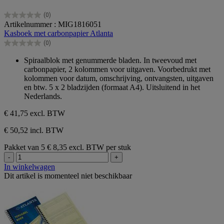
(0)
0.0
Artikelnummer : MIG1816051
van
Kasboek met carbonpapier Atlanta
de
(0)
5
0.0
sterren.
van
Spiraalblok met genummerde bladen. In tweevoud met
de
carbonpapier, 2 kolommen voor uitgaven. Voorbedrukt met
5
kolommen voor datum, omschrijving, ontvangsten, uitgaven
sterren.
en btw. 5 x 2 bladzijden (formaat A4). Uitsluitend in het
Nederlands.
€ 41,75
excl. BTW
€ 50,52 incl. BTW
Pakket van 5
€ 8,35 excl. BTW per stuk
-
+
In winkelwagen
Dit artikel is momenteel niet beschikbaar