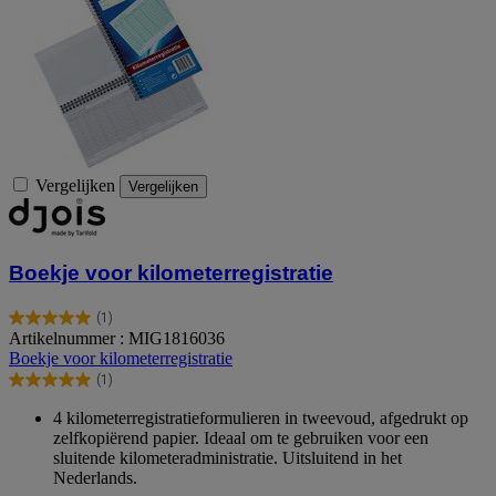
Vergelijken
Vergelijken
Boekje voor kilometerregistratie
(1)
5.0
Artikelnummer : MIG1816036
van
Boekje voor kilometerregistratie
de
(1)
5
5.0
sterren.
van
4 kilometerregistratieformulieren in tweevoud, afgedrukt op
1
de
zelfkopiërend papier. Ideaal om te gebruiken voor een
beoordeling
5
sluitende kilometeradministratie. Uitsluitend in het
sterren.
Nederlands.
1