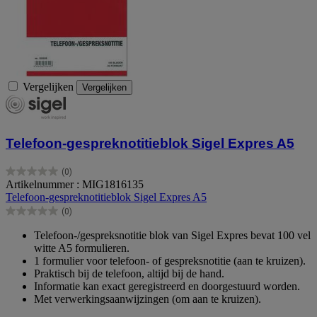
Vergelijken
Vergelijken
Telefoon-gespreknotitieblok Sigel Expres A5
(0)
0.0
Artikelnummer : MIG1816135
van
Telefoon-gespreknotitieblok Sigel Expres A5
de
(0)
5
0.0
sterren.
van
Telefoon-/gespreksnotitie blok van Sigel Expres bevat 100 vel
de
witte A5 formulieren.
5
1 formulier voor telefoon- of gespreksnotitie (aan te kruizen).
sterren.
Praktisch bij de telefoon, altijd bij de hand.
Informatie kan exact geregistreerd en doorgestuurd worden.
Met verwerkingsaanwijzingen (om aan te kruizen).