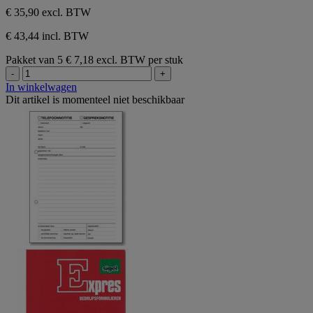
beoordeling
€ 35,90
excl. BTW
€ 43,44 incl. BTW
Pakket van 5
€ 7,18 excl. BTW per stuk
-
+
In winkelwagen
Dit artikel is momenteel niet beschikbaar