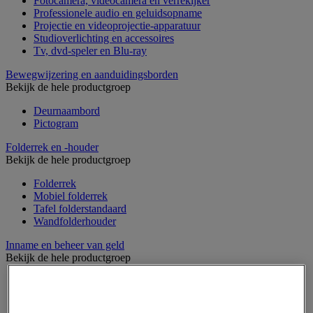
Fotocamera, videocamera en verrekijker
Professionele audio en geluidsopname
Projectie en videoprojectie-apparatuur
Studioverlichting en accessoires
Tv, dvd-speler en Blu-ray
Bewegwijzering en aanduidingsborden
Bekijk de hele productgroep
Deurnaambord
Pictogram
Folderrek en -houder
Bekijk de hele productgroep
Folderrek
Mobiel folderrek
Tafel folderstandaard
Wandfolderhouder
Inname en beheer van geld
Bekijk de hele productgroep
Barcode scanner en accessoires
Biljettenteller/sorteerder en valsgelddetector
Geldkist