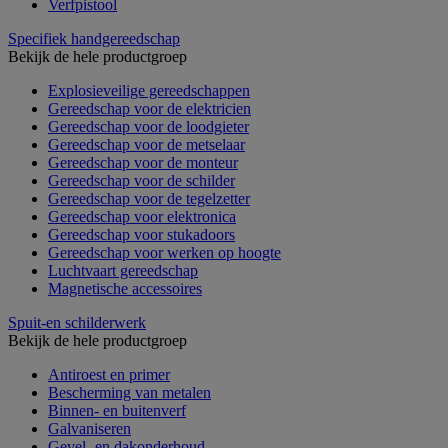
Verfpistool
Specifiek handgereedschap
Bekijk de hele productgroep
Explosieveilige gereedschappen
Gereedschap voor de elektricien
Gereedschap voor de loodgieter
Gereedschap voor de metselaar
Gereedschap voor de monteur
Gereedschap voor de schilder
Gereedschap voor de tegelzetter
Gereedschap voor elektronica
Gereedschap voor stukadoors
Gereedschap voor werken op hoogte
Luchtvaart gereedschap
Magnetische accessoires
Spuit-en schilderwerk
Bekijk de hele productgroep
Antiroest en primer
Bescherming van metalen
Binnen- en buitenverf
Galvaniseren
Gevel- en dakonderhoud