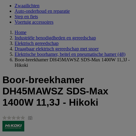
Zwaailichten
Auto-onderhoud en reparatie
Step en fiets
Voertuig accessoires
Home
Industriële benodigdheden en gereedschap
Elektrisch gereedschap
Draagbaar elektrisch gereedschap met snoer
Elektrische boorhamer, beitel en pneumatische hamer
(48)
Boor-breekhamer DH45MAWSZ SDS-Max 1400W 11,3J -
Hikoki
Boor-breekhamer
DH45MAWSZ SDS-Max
1400W 11,3J - Hikoki
(0)
Geen
scorewaarde.
Dezelfde
paginalink.