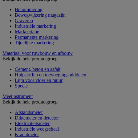
Benummering
Bewegwijzering magazijn
Graveren
Industriële markering
Markeertape
Permanente markering
Tijdelijke markering
Materiaal voor ruwbouw en afbouw
Bekijk de hele productgroep
Cement, beton en asfalt
Hulpstoffen en toevoegingsmiddelen
Lijm voor vloer en muur
Specie
Meetinstrument
Bekijk de hele productgroep
Afstandsmeter
Diktemeter en detector
Elektriciteitsmeter
Industriële weegschaal
Krachtmeter