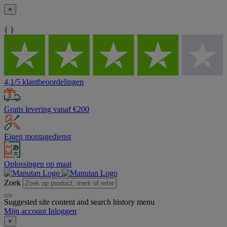
×
{ }
4,1/5 klantbeoordelingen
Gratis levering vanaf €200
Eigen montagedienst
Oplossingen op maat
Zoek
Suggested site content and search history menu
Mijn account
Inloggen
×