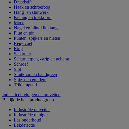
Draadstift
Haak en schroefoog
Hang- en sluitwerk
Ketting en trekkoord
Moer
Nagel en blindklinktang
Plug en pin
Punten, spijkers en nieten
Regelvoet
Ring
Scharnier
Scharnierpen, -strip en geheng
Schroef
Slot
Sluitknop en handgreep
Spie, pen en klem
Trildempend
Industrieel reinigen en ontvetten
Bekijk de hele productgroep
Industriële ontvetter
Industriële reiniger
Las onderhoud
Lekdetectie