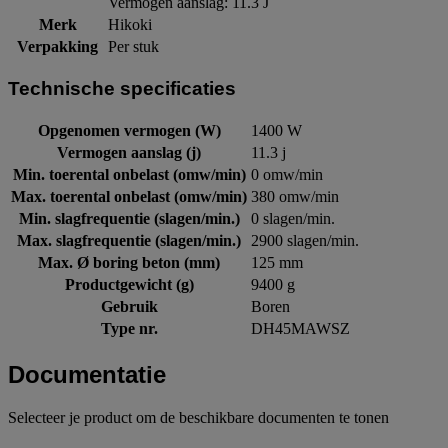
Vermogen aanslag: 11.3 J
Merk
Hikoki
Verpakking
Per stuk
Technische specificaties
Opgenomen vermogen (W)
1400 W
Vermogen aanslag (j)
11.3 j
Min. toerental onbelast (omw/min)
0 omw/min
Max. toerental onbelast (omw/min)
380 omw/min
Min. slagfrequentie (slagen/min.)
0 slagen/min.
Max. slagfrequentie (slagen/min.)
2900 slagen/min.
Max. Ø boring beton (mm)
125 mm
Productgewicht (g)
9400 g
Gebruik
Boren
Type nr.
DH45MAWSZ
Documentatie
Selecteer je product om de beschikbare documenten te tonen