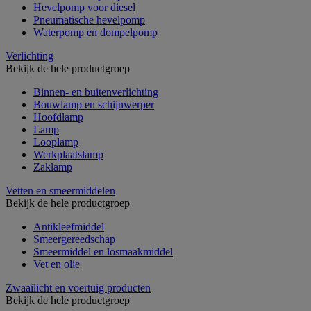
Hevelpomp voor diesel
Pneumatische hevelpomp
Waterpomp en dompelpomp
Verlichting
Bekijk de hele productgroep
Binnen- en buitenverlichting
Bouwlamp en schijnwerper
Hoofdlamp
Lamp
Looplamp
Werkplaatslamp
Zaklamp
Vetten en smeermiddelen
Bekijk de hele productgroep
Antikleefmiddel
Smeergereedschap
Smeermiddel en losmaakmiddel
Vet en olie
Zwaailicht en voertuig producten
Bekijk de hele productgroep