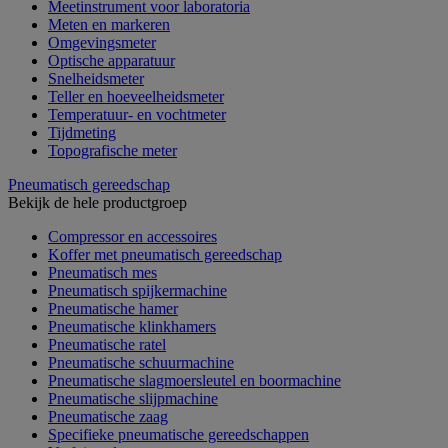
Meetinstrument voor laboratoria
Meten en markeren
Omgevingsmeter
Optische apparatuur
Snelheidsmeter
Teller en hoeveelheidsmeter
Temperatuur- en vochtmeter
Tijdmeting
Topografische meter
Pneumatisch gereedschap
Bekijk de hele productgroep
Compressor en accessoires
Koffer met pneumatisch gereedschap
Pneumatisch mes
Pneumatisch spijkermachine
Pneumatische hamer
Pneumatische klinkhamers
Pneumatische ratel
Pneumatische schuurmachine
Pneumatische slagmoersleutel en boormachine
Pneumatische slijpmachine
Pneumatische zaag
Specifieke pneumatische gereedschappen