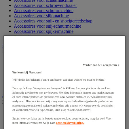
Accessoires voor schaafmachine
Accessoires voor schroevendraaier
Accessoires voor schuurmachine
Accessoires voor slijpmachine
Accessoires voor snij- en snoeigereedschap
Accessoires voor snij-schuurmachine
Accessoires voor spijkermachine
Accessoires voor zaag
Elektrische toebehoren en verlichting
Bekijk de hele productgroep
Accessoires voor elektrisch schakelpaneel
Verder zonder accepteren >
Batterij, oplader en kabel
Elektrische kabel
Welkom bij Manutan!
Elektrische uitrusting
Wij vinden het belangrijk om u een bezoek aan onze website op maat te bieden!
Verlengsnoer, stekkerdoos en kapelhaspel
Wandcontactdoos en schakelaar
Door op de knop "Accepteren en doorgaan" te klikken, kan ons platform via cookies
informatie uitwisselen met uw browser. Met deze informatie kunnen ons marketingteam
Gereedschap opbergen
en onze internetpartners de prestaties van onze website meten en uw winkelvoorkeuren
Bekijk de hele productgroep
analyseren. Hierdoor kunnen wij u nog meer op uw behoeften afgestemde producten en
passende/gepersonaliseerd reclame aanbieden. Als u meer wilt weten over de doeleinden
en voorkeuren voor elk type cookie, klikt u op "Cookievoorkeuren".
Assortimentsdoos en gereedschapkoffer
Gereedschapskist en opbergtas
En als je ervoor kiest om je bezoek zonder cookies voort te zetten, mag dat ook! Voor
Gereedschapskoffer en versterkte kist
meer informatie verwijzen we je naar
onze cookieverklaring.
Verrijdbare werktafel