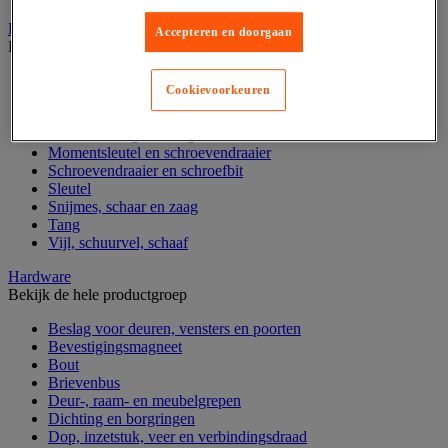
Handgereedschap
Accepteren en doorgaan
Bekijk de hele productgroep
Bankschroef, extractor en klem
Cookievoorkeuren
Dop en ratel
Gereedschapsset
Hamer en slagwerktuig
Momentsleutel en schroevendraaier
Schroevendraaier en schroefbit
Sleutel
Snijmes, schaar en zaag
Tang
Vijl, schuurvel, schaaf
Hardware
Bekijk de hele productgroep
Beslag voor deuren, vensters en poorten
Bevestigingsmagneet
Bout
Brievenbus
Deur-, raam- en meubelgrepen
Dichting en borgringen
Dop, inzetstuk, veer en verbindingsdraad