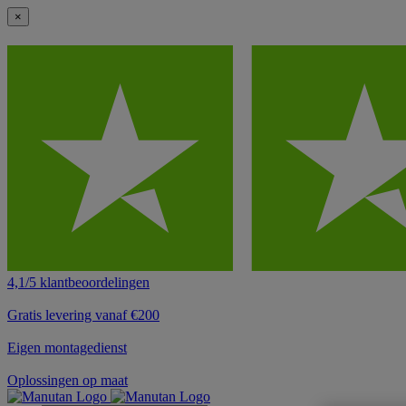
×
4,1/5 klantbeoordelingen
Gratis levering vanaf €200
Eigen montagedienst
Oplossingen op maat