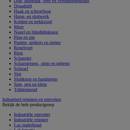
Dop, inzetstuk, veer en verbindingsdraad
Draadstift
Haak en schroefoog
Hang- en sluitwerk
Ketting en trekkoord
Moer
Nagel en blindklinktang
Plug en pin
Punten, spijkers en nieten
Regelvoet
Ring
Scharnier
Scharnierpen, -strip en geheng
Schroef
Slot
Sluitknop en handgreep
Spie, pen en klem
Trildempend
Industrieel reinigen en ontvetten
Bekijk de hele productgroep
Industriële ontvetter
Industriële reiniger
Las onderhoud