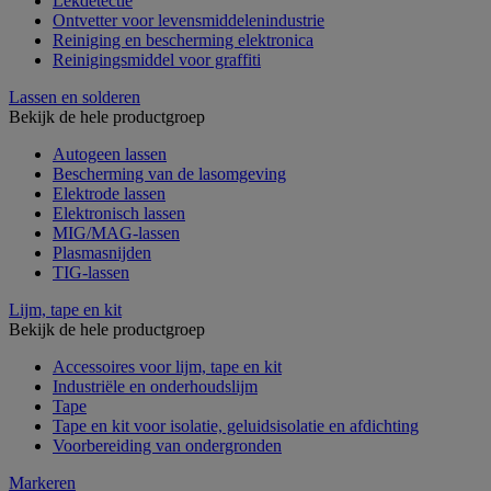
Lekdetectie
Ontvetter voor levensmiddelenindustrie
Reiniging en bescherming elektronica
Reinigingsmiddel voor graffiti
Lassen en solderen
Bekijk de hele productgroep
Autogeen lassen
Bescherming van de lasomgeving
Elektrode lassen
Elektronisch lassen
MIG/MAG-lassen
Plasmasnijden
TIG-lassen
Lijm, tape en kit
Bekijk de hele productgroep
Accessoires voor lijm, tape en kit
Industriële en onderhoudslijm
Tape
Tape en kit voor isolatie, geluidsisolatie en afdichting
Voorbereiding van ondergronden
Markeren