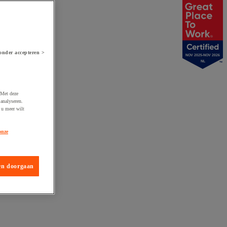
onder accepteren >
NOV 2025-NOV 2026
NL
 Met deze
analyseren.
 u meer wilt
onze
en doorgaan