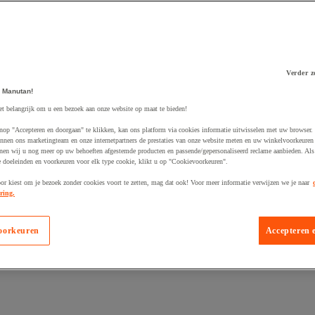
Verder z
 winkelwagen
 Manutan!
et belangrijk om u een bezoek aan onze website op maat te bieden!
nop "Accepteren en doorgaan" te klikken, kan ons platform via cookies informatie uitwisselen met uw browser.
nnen ons marketingteam en onze internetpartners de prestaties van onze website meten en uw winkelvoorkeuren 
nen wij u nog meer op uw behoeften afgestemde producten en passende/gepersonaliseerd reclame aanbieden. Als
 doeleinden en voorkeuren voor elk type cookie, klikt u op "Cookievoorkeuren".
oor kiest om je bezoek zonder cookies voort te zetten, mag dat ook! Voor meer informatie verwijzen we je naar
ring.
oorkeuren
Accepteren 