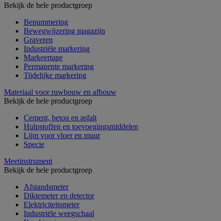
Bekijk de hele productgroep
Benummering
Bewegwijzering magazijn
Graveren
Industriële markering
Markeertape
Permanente markering
Tijdelijke markering
Materiaal voor ruwbouw en afbouw
Bekijk de hele productgroep
Cement, beton en asfalt
Hulpstoffen en toevoegingsmiddelen
Lijm voor vloer en muur
Specie
Meetinstrument
Bekijk de hele productgroep
Afstandsmeter
Diktemeter en detector
Elektriciteitsmeter
Industriële weegschaal