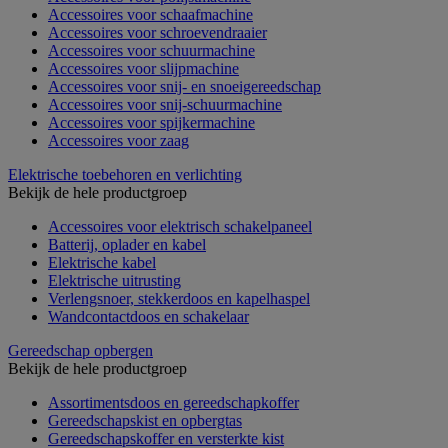
Accessoires voor schaafmachine
Accessoires voor schroevendraaier
Accessoires voor schuurmachine
Accessoires voor slijpmachine
Accessoires voor snij- en snoeigereedschap
Accessoires voor snij-schuurmachine
Accessoires voor spijkermachine
Accessoires voor zaag
Elektrische toebehoren en verlichting
Bekijk de hele productgroep
Accessoires voor elektrisch schakelpaneel
Batterij, oplader en kabel
Elektrische kabel
Elektrische uitrusting
Verlengsnoer, stekkerdoos en kapelhaspel
Wandcontactdoos en schakelaar
Gereedschap opbergen
Bekijk de hele productgroep
Assortimentsdoos en gereedschapkoffer
Gereedschapskist en opbergtas
Gereedschapskoffer en versterkte kist