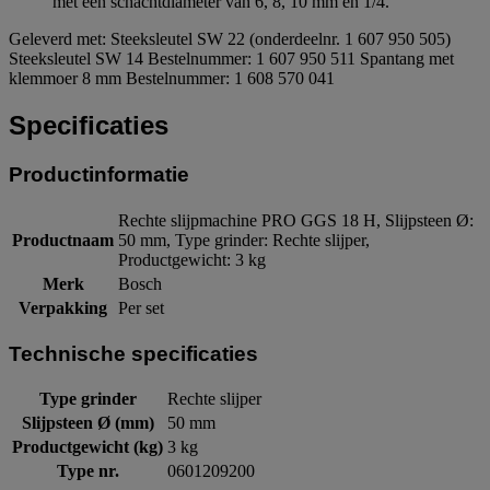
met een schachtdiameter van 6, 8, 10 mm en 1/4.
Geleverd met: Steeksleutel SW 22 (onderdeelnr. 1 607 950 505)
Steeksleutel SW 14 Bestelnummer: 1 607 950 511 Spantang met
klemmoer 8 mm Bestelnummer: 1 608 570 041
Specificaties
Productinformatie
Rechte slijpmachine PRO GGS 18 H, Slijpsteen Ø:
Productnaam
50 mm, Type grinder: Rechte slijper,
Productgewicht: 3 kg
Merk
Bosch
Verpakking
Per set
Technische specificaties
Type grinder
Rechte slijper
Slijpsteen Ø (mm)
50 mm
Productgewicht (kg)
3 kg
Type nr.
0601209200