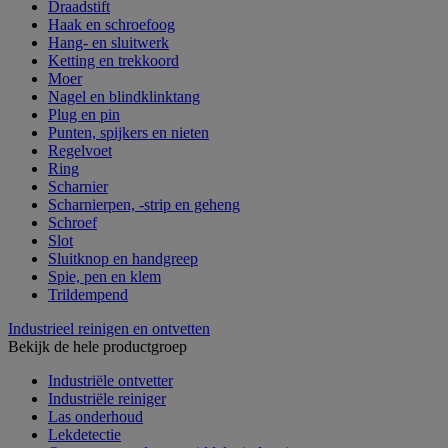
Draadstift
Haak en schroefoog
Hang- en sluitwerk
Ketting en trekkoord
Moer
Nagel en blindklinktang
Plug en pin
Punten, spijkers en nieten
Regelvoet
Ring
Scharnier
Scharnierpen, -strip en geheng
Schroef
Slot
Sluitknop en handgreep
Spie, pen en klem
Trildempend
Industrieel reinigen en ontvetten
Bekijk de hele productgroep
Industriële ontvetter
Industriële reiniger
Las onderhoud
Lekdetectie