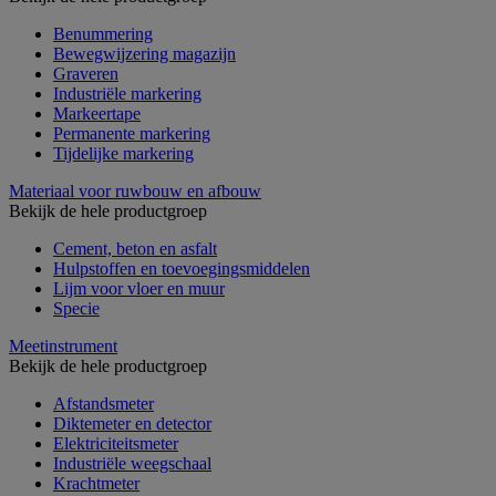
Benummering
Bewegwijzering magazijn
Graveren
Industriële markering
Markeertape
Permanente markering
Tijdelijke markering
Materiaal voor ruwbouw en afbouw
Bekijk de hele productgroep
Cement, beton en asfalt
Hulpstoffen en toevoegingsmiddelen
Lijm voor vloer en muur
Specie
Meetinstrument
Bekijk de hele productgroep
Afstandsmeter
Diktemeter en detector
Elektriciteitsmeter
Industriële weegschaal
Krachtmeter