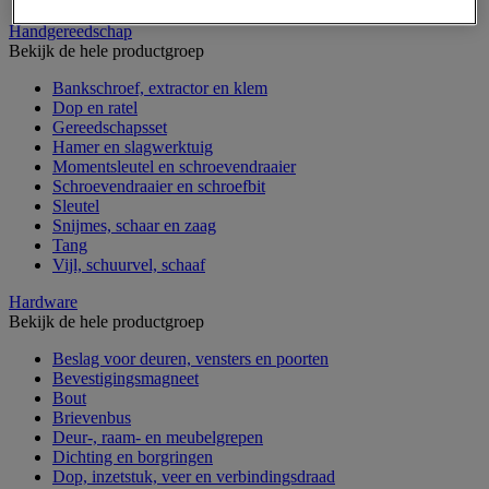
Handgereedschap
Bekijk de hele productgroep
Bankschroef, extractor en klem
Dop en ratel
Gereedschapsset
Hamer en slagwerktuig
Momentsleutel en schroevendraaier
Schroevendraaier en schroefbit
Sleutel
Snijmes, schaar en zaag
Tang
Vijl, schuurvel, schaaf
Hardware
Bekijk de hele productgroep
Beslag voor deuren, vensters en poorten
Bevestigingsmagneet
Bout
Brievenbus
Deur-, raam- en meubelgrepen
Dichting en borgringen
Dop, inzetstuk, veer en verbindingsdraad