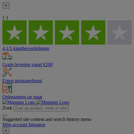
×
{ }
4,1/5 klantbeoordelingen
Gratis levering vanaf €200
Eigen montagedienst
Oplossingen op maat
Zoek
Suggested site content and search history menu
Mijn account
Inloggen
×