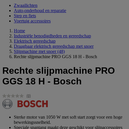
Zwaailichten
Auto-onderhoud en reparatie
Step en fiets
Voertuig accessoires
Home
Industriële benodigdheden en gereedschap
Elektrisch gereedschap
Draagbaar elektrisch gereedschap met snoer
Slijpmachine met snoer
(48)
Rechte slijpmachine PRO GGS 18 H - Bosch
Rechte slijpmachine PRO
GGS 18 H - Bosch
(0)
Geen
scorewaarde.
Dezelfde
paginalink.
Sterke motor van 1050 W met soft start zorgt voor een hoge
bewerkingssnelheid.
Speciale spantang maakt deze geschikt voor slijpaccessoires