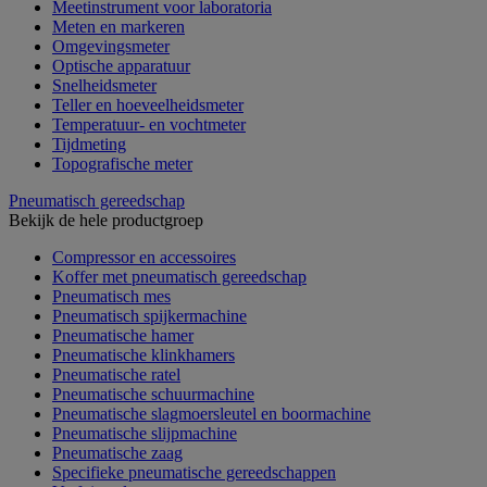
Meetinstrument voor laboratoria
Meten en markeren
Omgevingsmeter
Optische apparatuur
Snelheidsmeter
Teller en hoeveelheidsmeter
Temperatuur- en vochtmeter
Tijdmeting
Topografische meter
Pneumatisch gereedschap
Bekijk de hele productgroep
Compressor en accessoires
Koffer met pneumatisch gereedschap
Pneumatisch mes
Pneumatisch spijkermachine
Pneumatische hamer
Pneumatische klinkhamers
Pneumatische ratel
Pneumatische schuurmachine
Pneumatische slagmoersleutel en boormachine
Pneumatische slijpmachine
Pneumatische zaag
Specifieke pneumatische gereedschappen