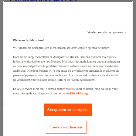
Accessoires voor schaafmachine
Accessoires voor schroevendraaier
Accessoires voor schuurmachine
Accessoires voor slijpmachine
Accessoires voor snij- en snoeigereedschap
Accessoires voor snij-schuurmachine
Accessoires voor spijkermachine
Verder zonder accepteren >
Accessoires voor zaag
Welkom bij Manutan!
Elektrische toebehoren en verlichting
Wij vinden het belangrijk om u een bezoek aan onze website op maat te bieden!
Bekijk de hele productgroep
Door op de knop "Accepteren en doorgaan" te klikken, kan ons platform via cookies
informatie uitwisselen met uw browser. Met deze informatie kunnen ons marketingteam
Accessoires voor elektrisch schakelpaneel
en onze internetpartners de prestaties van onze website meten en uw winkelvoorkeuren
Batterij, oplader en kabel
analyseren. Hierdoor kunnen wij u nog meer op uw behoeften afgestemde producten en
Elektrische kabel
passende/gepersonaliseerd reclame aanbieden. Als u meer wilt weten over de doeleinden
en voorkeuren voor elk type cookie, klikt u op "Cookievoorkeuren".
Elektrische uitrusting
Verlengsnoer, stekkerdoos en kapelhaspel
En als je ervoor kiest om je bezoek zonder cookies voort te zetten, mag dat ook! Voor
Wandcontactdoos en schakelaar
meer informatie verwijzen we je naar
onze cookieverklaring.
Gereedschap opbergen
Bekijk de hele productgroep
Accepteren en doorgaan
Assortimentsdoos en gereedschapkoffer
Gereedschapskist en opbergtas
Cookievoorkeuren
Gereedschapskoffer en versterkte kist
Verrijdbare werktafel