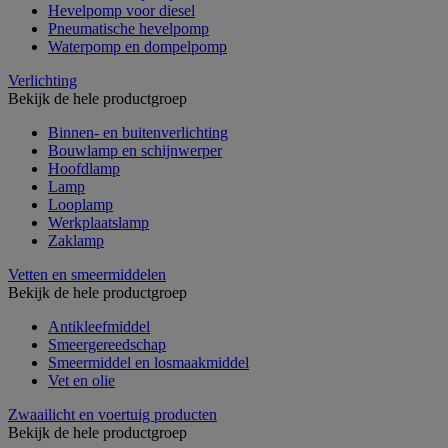
Hevelpomp voor diesel
Pneumatische hevelpomp
Waterpomp en dompelpomp
Verlichting
Bekijk de hele productgroep
Binnen- en buitenverlichting
Bouwlamp en schijnwerper
Hoofdlamp
Lamp
Looplamp
Werkplaatslamp
Zaklamp
Vetten en smeermiddelen
Bekijk de hele productgroep
Antikleefmiddel
Smeergereedschap
Smeermiddel en losmaakmiddel
Vet en olie
Zwaailicht en voertuig producten
Bekijk de hele productgroep