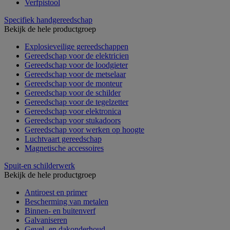
Verfpistool
Specifiek handgereedschap
Bekijk de hele productgroep
Explosieveilige gereedschappen
Gereedschap voor de elektricien
Gereedschap voor de loodgieter
Gereedschap voor de metselaar
Gereedschap voor de monteur
Gereedschap voor de schilder
Gereedschap voor de tegelzetter
Gereedschap voor elektronica
Gereedschap voor stukadoors
Gereedschap voor werken op hoogte
Luchtvaart gereedschap
Magnetische accessoires
Spuit-en schilderwerk
Bekijk de hele productgroep
Antiroest en primer
Bescherming van metalen
Binnen- en buitenverf
Galvaniseren
Gevel- en dakonderhoud