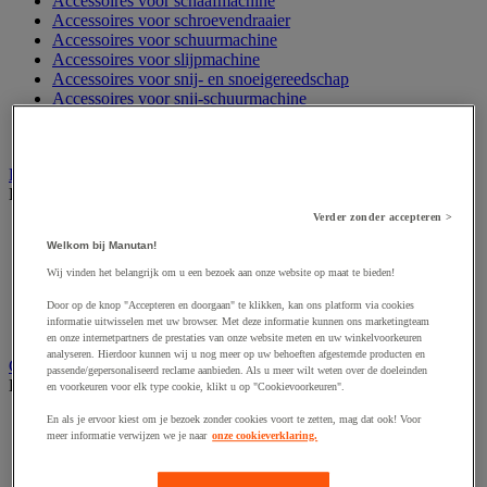
Accessoires voor schaafmachine
Accessoires voor schroevendraaier
Accessoires voor schuurmachine
Accessoires voor slijpmachine
Accessoires voor snij- en snoeigereedschap
Accessoires voor snij-schuurmachine
Accessoires voor spijkermachine
Accessoires voor zaag
Elektrische toebehoren en verlichting
Bekijk de hele productgroep
Verder zonder accepteren >
Accessoires voor elektrisch schakelpaneel
Welkom bij Manutan!
Batterij, oplader en kabel
Elektrische kabel
Wij vinden het belangrijk om u een bezoek aan onze website op maat te bieden!
Elektrische uitrusting
Door op de knop "Accepteren en doorgaan" te klikken, kan ons platform via cookies
Verlengsnoer, stekkerdoos en kapelhaspel
informatie uitwisselen met uw browser. Met deze informatie kunnen ons marketingteam
Wandcontactdoos en schakelaar
en onze internetpartners de prestaties van onze website meten en uw winkelvoorkeuren
analyseren. Hierdoor kunnen wij u nog meer op uw behoeften afgestemde producten en
Gereedschap opbergen
passende/gepersonaliseerd reclame aanbieden. Als u meer wilt weten over de doeleinden
Bekijk de hele productgroep
en voorkeuren voor elk type cookie, klikt u op "Cookievoorkeuren".
Assortimentsdoos en gereedschapkoffer
En als je ervoor kiest om je bezoek zonder cookies voort te zetten, mag dat ook! Voor
meer informatie verwijzen we je naar
onze cookieverklaring.
Gereedschapskist en opbergtas
Gereedschapskoffer en versterkte kist
Verrijdbare werktafel