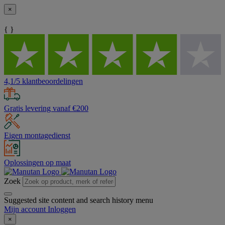
×
{ }
4,1/5 klantbeoordelingen
Gratis levering vanaf €200
Eigen montagedienst
Oplossingen op maat
Zoek
Suggested site content and search history menu
Mijn account
Inloggen
×