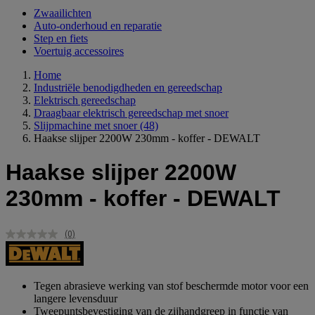
Zwaailichten
Auto-onderhoud en reparatie
Step en fiets
Voertuig accessoires
Home
Industriële benodigdheden en gereedschap
Elektrisch gereedschap
Draagbaar elektrisch gereedschap met snoer
Slijpmachine met snoer
(48)
Haakse slijper 2200W 230mm - koffer - DEWALT
Haakse slijper 2200W
230mm - koffer - DEWALT
(0)
Geen
scorewaarde.
Dezelfde
paginalink.
Tegen abrasieve werking van stof beschermde motor voor een
langere levensduur
Tweepuntsbevestiging van de zijhandgreep in functie van