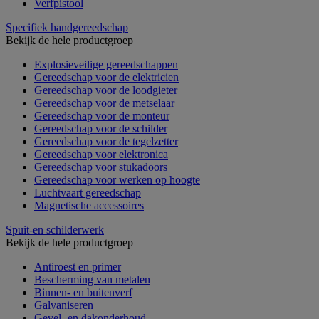
Verfpistool
Specifiek handgereedschap
Bekijk de hele productgroep
Explosieveilige gereedschappen
Gereedschap voor de elektricien
Gereedschap voor de loodgieter
Gereedschap voor de metselaar
Gereedschap voor de monteur
Gereedschap voor de schilder
Gereedschap voor de tegelzetter
Gereedschap voor elektronica
Gereedschap voor stukadoors
Gereedschap voor werken op hoogte
Luchtvaart gereedschap
Magnetische accessoires
Spuit-en schilderwerk
Bekijk de hele productgroep
Antiroest en primer
Bescherming van metalen
Binnen- en buitenverf
Galvaniseren
Gevel- en dakonderhoud