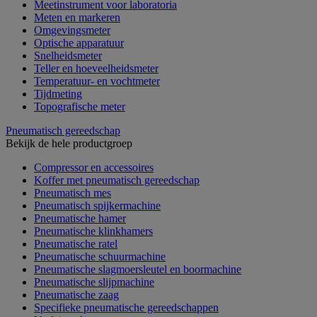
Meetinstrument voor laboratoria
Meten en markeren
Omgevingsmeter
Optische apparatuur
Snelheidsmeter
Teller en hoeveelheidsmeter
Temperatuur- en vochtmeter
Tijdmeting
Topografische meter
Pneumatisch gereedschap
Bekijk de hele productgroep
Compressor en accessoires
Koffer met pneumatisch gereedschap
Pneumatisch mes
Pneumatisch spijkermachine
Pneumatische hamer
Pneumatische klinkhamers
Pneumatische ratel
Pneumatische schuurmachine
Pneumatische slagmoersleutel en boormachine
Pneumatische slijpmachine
Pneumatische zaag
Specifieke pneumatische gereedschappen