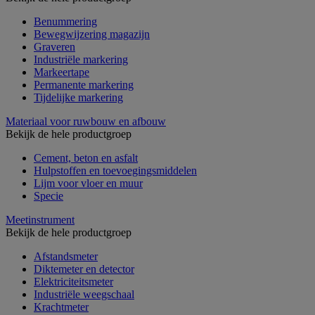
Benummering
Bewegwijzering magazijn
Graveren
Industriële markering
Markeertape
Permanente markering
Tijdelijke markering
Materiaal voor ruwbouw en afbouw
Bekijk de hele productgroep
Cement, beton en asfalt
Hulpstoffen en toevoegingsmiddelen
Lijm voor vloer en muur
Specie
Meetinstrument
Bekijk de hele productgroep
Afstandsmeter
Diktemeter en detector
Elektriciteitsmeter
Industriële weegschaal
Krachtmeter