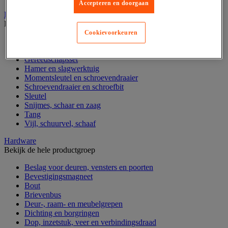
Accepteren en doorgaan
Handgereedschap
Bekijk de hele productgroep
Cookievoorkeuren
Bankschroef, extractor en klem
Dop en ratel
Gereedschapsset
Hamer en slagwerktuig
Momentsleutel en schroevendraaier
Schroevendraaier en schroefbit
Sleutel
Snijmes, schaar en zaag
Tang
Vijl, schuurvel, schaaf
Hardware
Bekijk de hele productgroep
Beslag voor deuren, vensters en poorten
Bevestigingsmagneet
Bout
Brievenbus
Deur-, raam- en meubelgrepen
Dichting en borgringen
Dop, inzetstuk, veer en verbindingsdraad