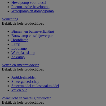
Hevelpomp voor diesel
Pneumatische hevelpomp
Waterpomp en dompelpomp
Verlichting
Bekijk de hele productgroep
Binnen- en buitenverlichting
Bouwlamp en schijnwerper
Hoofdlamp
Lamp
Looplamp
Werkplaatslamp
Zaklamp
Vetten en smeermiddelen
Bekijk de hele productgroep
Antikleefmiddel
Smeergereedschap
Smeermiddel en losmaakmiddel
Vet en olie
Zwaailicht en voertuig producten
Bekijk de hele productgroep