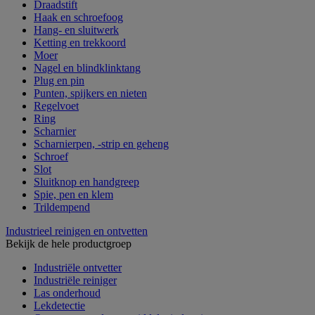
Draadstift
Haak en schroefoog
Hang- en sluitwerk
Ketting en trekkoord
Moer
Nagel en blindklinktang
Plug en pin
Punten, spijkers en nieten
Regelvoet
Ring
Scharnier
Scharnierpen, -strip en geheng
Schroef
Slot
Sluitknop en handgreep
Spie, pen en klem
Trildempend
Industrieel reinigen en ontvetten
Bekijk de hele productgroep
Industriële ontvetter
Industriële reiniger
Las onderhoud
Lekdetectie