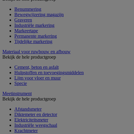
Benummering
Bewegwijzering magazijn
Graveren
Industriële markering
Markeertape
Permanente markering
Tijdelijke markering
Materiaal voor ruwbouw en afbouw
Bekijk de hele productgroep
Cement, beton en asfalt
Hulpstoffen en toevoegingsmiddelen
Lijm voor vloer en muur
Specie
Meetinstrument
Bekijk de hele productgroep
Afstandsmeter
Diktemeter en detector
Elektriciteitsmeter
Industriële weegschaal
Krachtmeter