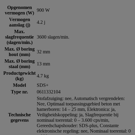
Opgenomen
900 W
vermogen (W)
Vermogen
4.2 j
aanslag (j)
Max.
slagfrequentie
3600 slagen/min.
(slagen/min.)
Max. Ø boring
32 mm
hout (mm)
Max. Ø boring
13 mm
staal (mm)
Productgewicht
4.7 kg
(kg)
Model
SDS+
Type nr.
0611332104
Stofafzuiging: nee, Automatisch vergrendelen:
Nee, Optimaal toepassingsgebied beton met
hamerboren: 14 – 25 mm, Elektronica: ja,
Technische
Veiligheidskoppeling: ja, Slagfrequentie bij
gegevens
nominaal toerental: 0 – 3.600 cps/min,
Gereedschapshouder: SDS-plus, Constante
elektronische regeling: nee, Nominaal toerental: 0