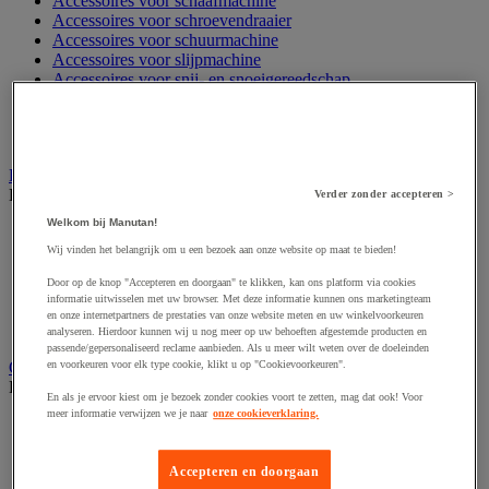
Accessoires voor schaafmachine
Accessoires voor schroevendraaier
Accessoires voor schuurmachine
Accessoires voor slijpmachine
Accessoires voor snij- en snoeigereedschap
Accessoires voor snij-schuurmachine
Accessoires voor spijkermachine
Accessoires voor zaag
Elektrische toebehoren en verlichting
Bekijk de hele productgroep
Verder zonder accepteren >
Welkom bij Manutan!
Accessoires voor elektrisch schakelpaneel
Batterij, oplader en kabel
Wij vinden het belangrijk om u een bezoek aan onze website op maat te bieden!
Elektrische kabel
Door op de knop "Accepteren en doorgaan" te klikken, kan ons platform via cookies
Elektrische uitrusting
informatie uitwisselen met uw browser. Met deze informatie kunnen ons marketingteam
Verlengsnoer, stekkerdoos en kapelhaspel
en onze internetpartners de prestaties van onze website meten en uw winkelvoorkeuren
Wandcontactdoos en schakelaar
analyseren. Hierdoor kunnen wij u nog meer op uw behoeften afgestemde producten en
passende/gepersonaliseerd reclame aanbieden. Als u meer wilt weten over de doeleinden
Gereedschap opbergen
en voorkeuren voor elk type cookie, klikt u op "Cookievoorkeuren".
Bekijk de hele productgroep
En als je ervoor kiest om je bezoek zonder cookies voort te zetten, mag dat ook! Voor
meer informatie verwijzen we je naar
onze cookieverklaring.
Assortimentsdoos en gereedschapkoffer
Gereedschapskist en opbergtas
Gereedschapskoffer en versterkte kist
Accepteren en doorgaan
Verrijdbare werktafel