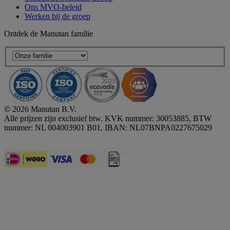
Ons MVO-beleid
Werken bij de groep
Ontdek de Manutan familie
© 2026 Manutan B.V.
Alle prijzen zijn exclusief btw. KVK nummer: 30053885, BTW
nummer: NL 004003901 B01, IBAN: NL07BNPA0227675029
Accessibility - some points not compliant