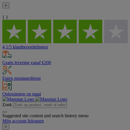
×
{ }
4,1/5 klantbeoordelingen
Gratis levering vanaf €200
Eigen montagedienst
Oplossingen op maat
Zoek
Suggested site content and search history menu
Mijn account
Inloggen
×