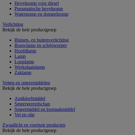
Hevelpomp voor diesel
Pneumatische hevelpomp
Waterpomp en dompelpomp
Verlichting
Bekijk de hele productgroep
Binnen- en buitenverlichting
Bouwlamp en schijnwerper
Hoofdlamp
Lamp
Looplamp
Werkplaatslamp
Zaklamp
Vetten en smeermiddelen
Bekijk de hele productgroep
Antikleefmiddel
Smeergereedschap
Smeermiddel en losmaakmiddel
Vet en olie
Zwaailicht en voertuig producten
Bekijk de hele productgroep