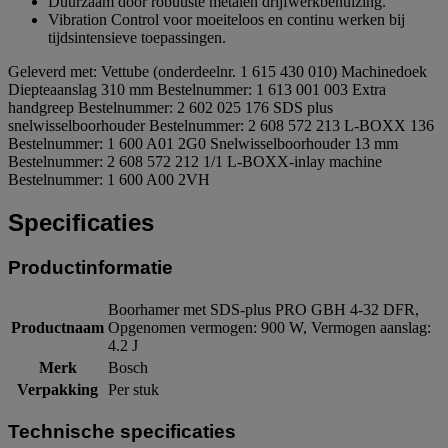
Duurzaam door robuuste metalen drijfwerkbehuizing.
Vibration Control voor moeiteloos en continu werken bij
tijdsintensieve toepassingen.
Geleverd met: Vettube (onderdeelnr. 1 615 430 010) Machinedoek
Diepteaanslag 310 mm Bestelnummer: 1 613 001 003 Extra
handgreep Bestelnummer: 2 602 025 176 SDS plus
snelwisselboorhouder Bestelnummer: 2 608 572 213 L-BOXX 136
Bestelnummer: 1 600 A01 2G0 Snelwisselboorhouder 13 mm
Bestelnummer: 2 608 572 212 1/1 L-BOXX-inlay machine
Bestelnummer: 1 600 A00 2VH
Specificaties
Productinformatie
Boorhamer met SDS-plus PRO GBH 4-32 DFR,
Productnaam
Opgenomen vermogen: 900 W, Vermogen aanslag:
4.2 J
Merk
Bosch
Verpakking
Per stuk
Technische specificaties