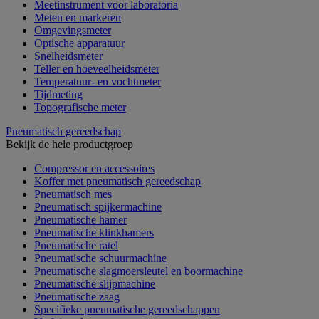
Meetinstrument voor laboratoria
Meten en markeren
Omgevingsmeter
Optische apparatuur
Snelheidsmeter
Teller en hoeveelheidsmeter
Temperatuur- en vochtmeter
Tijdmeting
Topografische meter
Pneumatisch gereedschap
Bekijk de hele productgroep
Compressor en accessoires
Koffer met pneumatisch gereedschap
Pneumatisch mes
Pneumatisch spijkermachine
Pneumatische hamer
Pneumatische klinkhamers
Pneumatische ratel
Pneumatische schuurmachine
Pneumatische slagmoersleutel en boormachine
Pneumatische slijpmachine
Pneumatische zaag
Specifieke pneumatische gereedschappen