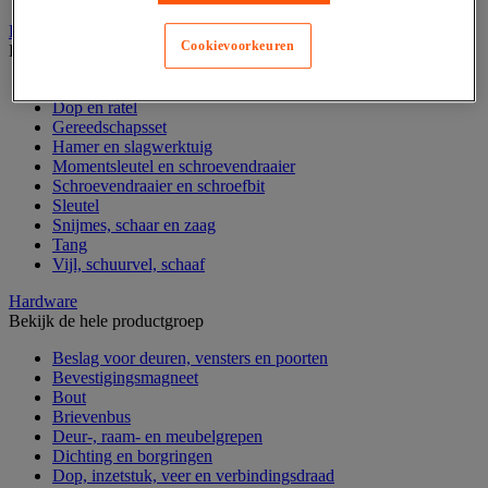
Handgereedschap
Cookievoorkeuren
Bekijk de hele productgroep
Bankschroef, extractor en klem
Dop en ratel
Gereedschapsset
Hamer en slagwerktuig
Momentsleutel en schroevendraaier
Schroevendraaier en schroefbit
Sleutel
Snijmes, schaar en zaag
Tang
Vijl, schuurvel, schaaf
Hardware
Bekijk de hele productgroep
Beslag voor deuren, vensters en poorten
Bevestigingsmagneet
Bout
Brievenbus
Deur-, raam- en meubelgrepen
Dichting en borgringen
Dop, inzetstuk, veer en verbindingsdraad