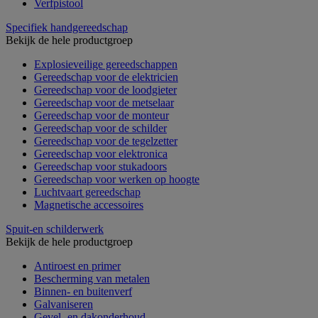
Verfpistool
Specifiek handgereedschap
Bekijk de hele productgroep
Explosieveilige gereedschappen
Gereedschap voor de elektricien
Gereedschap voor de loodgieter
Gereedschap voor de metselaar
Gereedschap voor de monteur
Gereedschap voor de schilder
Gereedschap voor de tegelzetter
Gereedschap voor elektronica
Gereedschap voor stukadoors
Gereedschap voor werken op hoogte
Luchtvaart gereedschap
Magnetische accessoires
Spuit-en schilderwerk
Bekijk de hele productgroep
Antiroest en primer
Bescherming van metalen
Binnen- en buitenverf
Galvaniseren
Gevel- en dakonderhoud