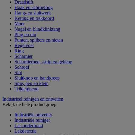
Draadstift
Haak en schroefoog
Hang- en sluitwerk
Ketting en trekkoord
Moer
Nagel en blindklinktang
Plug en pin
Punten, spijkers en nieten
Regelvoet
Ring
Scharnier
Scharnierpen, -strip en geheng
Schroef
Slot
Sluitknop en handgreep
Spie, pen en klem
Trildempend
Industrieel reinigen en ontvetten
Bekijk de hele productgroep
Industriële ontvetter
Industriële reiniger
Las onderhoud
Lekdetectie