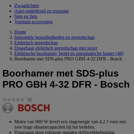
Zwaailichten
Auto-onderhoud en reparatie
Step en fiets
Voertuig accessoires
Home
Industriële benodigdheden en gereedschap
Elektrisch gereedschap
Draagbaar elektrisch gereedschap met snoer
Elektrische boorhamer, beitel en pneumatische hamer
(48)
Boorhamer met SDS-plus PRO GBH 4-32 DFR - Bosch
Boorhamer met SDS-plus
PRO GBH 4-32 DFR - Bosch
(0)
Geen
scorewaarde.
Dezelfde
paginalink.
Motor van 900 W levert een slagenergie van 4,2 J voor een
zeer hoge afnamecapaciteit bij het beitelen.
Duurzaam door robuuste metalen drijfwerkbehuizing.