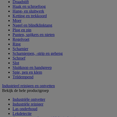
Draadstift
Haak en schroefoog
Hang- en sluitwerk
Ketting en trekkoord
Moer
Nagel en blindklinktang
Plug en pin
Punten, spijkers en nieten
Regelvoet
Ring
Scharnier
Scharnierpen, -strip en geheng
Schroef
Slot
Sluitknop en handgreep
Spie, pen en klem
Trildempend
Industrieel reinigen en ontvetten
Bekijk de hele productgroep
Industriële ontvetter
Industriële reiniger
Las onderhoud
Lekdetectie