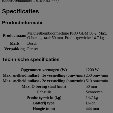
(onderdeelnummer 1 619 PB3 777)
Specificaties
Productinformatie
Magneetkernboormachine PRO GBM 50-2, Max.
Productnaam
Ø boring staal: 50 mm, Productgewicht: 14.7 kg
Merk
Bosch
Verpakking
Per set
Technische specificaties
Opgenomen vermogen (W)
1200 W
Max. snelheid nullast - 1e versnelling (omw/min)
250 omw/min
Max. snelheid nullast - 2e versnelling (omw/min)
510 omw/min
Max. Ø boring staal (mm)
50 mm
Gebruik
Schroeven
Productgewicht (kg)
14.7 kg
Batterij type
Li-ion
Hoogte (mm)
444 mm