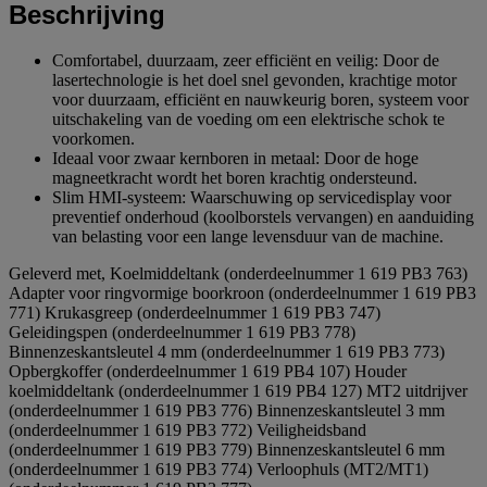
Beschrijving
Comfortabel, duurzaam, zeer efficiënt en veilig: Door de
lasertechnologie is het doel snel gevonden, krachtige motor
voor duurzaam, efficiënt en nauwkeurig boren, systeem voor
uitschakeling van de voeding om een elektrische schok te
voorkomen.
Ideaal voor zwaar kernboren in metaal: Door de hoge
magneetkracht wordt het boren krachtig ondersteund.
Slim HMI-systeem: Waarschuwing op servicedisplay voor
preventief onderhoud (koolborstels vervangen) en aanduiding
van belasting voor een lange levensduur van de machine.
Geleverd met, Koelmiddeltank (onderdeelnummer 1 619 PB3 763)
Adapter voor ringvormige boorkroon (onderdeelnummer 1 619 PB3
771) Krukasgreep (onderdeelnummer 1 619 PB3 747)
Geleidingspen (onderdeelnummer 1 619 PB3 778)
Binnenzeskantsleutel 4 mm (onderdeelnummer 1 619 PB3 773)
Opbergkoffer (onderdeelnummer 1 619 PB4 107) Houder
koelmiddeltank (onderdeelnummer 1 619 PB4 127) MT2 uitdrijver
(onderdeelnummer 1 619 PB3 776) Binnenzeskantsleutel 3 mm
(onderdeelnummer 1 619 PB3 772) Veiligheidsband
(onderdeelnummer 1 619 PB3 779) Binnenzeskantsleutel 6 mm
(onderdeelnummer 1 619 PB3 774) Verloophuls (MT2/MT1)