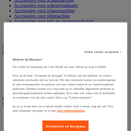
Accessoires voor schaafmachine
Accessoires voor schroevendraaier
Accessoires voor schuurmachine
Accessoires voor slijpmachine
Accessoires voor snij- en snoeigereedschap
Accessoires voor snij-schuurmachine
Accessoires voor spijkermachine
Accessoires voor zaag
Elektrische toebehoren en verlichting
Bekijk de hele productgroep
Verder zonder accepteren >
Welkom bij Manutan!
Accessoires voor elektrisch schakelpaneel
Batterij, oplader en kabel
Wij vinden het belangrijk om u een bezoek aan onze website op maat te bieden!
Elektrische kabel
Door op de knop "Accepteren en doorgaan" te klikken, kan ons platform via cookies
Elektrische uitrusting
informatie uitwisselen met uw browser. Met deze informatie kunnen ons marketingteam
Verlengsnoer, stekkerdoos en kapelhaspel
en onze internetpartners de prestaties van onze website meten en uw winkelvoorkeuren
Wandcontactdoos en schakelaar
analyseren. Hierdoor kunnen wij u nog meer op uw behoeften afgestemde producten en
passende/gepersonaliseerd reclame aanbieden. Als u meer wilt weten over de doeleinden
Gereedschap opbergen
en voorkeuren voor elk type cookie, klikt u op "Cookievoorkeuren".
Bekijk de hele productgroep
En als je ervoor kiest om je bezoek zonder cookies voort te zetten, mag dat ook! Voor
meer informatie verwijzen we je naar
onze cookieverklaring.
Assortimentsdoos en gereedschapkoffer
Gereedschapskist en opbergtas
Gereedschapskoffer en versterkte kist
Accepteren en doorgaan
Verrijdbare werktafel