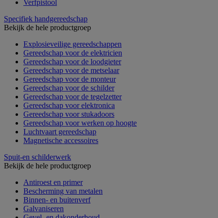
Verfpistool
Specifiek handgereedschap
Bekijk de hele productgroep
Explosieveilige gereedschappen
Gereedschap voor de elektricien
Gereedschap voor de loodgieter
Gereedschap voor de metselaar
Gereedschap voor de monteur
Gereedschap voor de schilder
Gereedschap voor de tegelzetter
Gereedschap voor elektronica
Gereedschap voor stukadoors
Gereedschap voor werken op hoogte
Luchtvaart gereedschap
Magnetische accessoires
Spuit-en schilderwerk
Bekijk de hele productgroep
Antiroest en primer
Bescherming van metalen
Binnen- en buitenverf
Galvaniseren
Gevel- en dakonderhoud