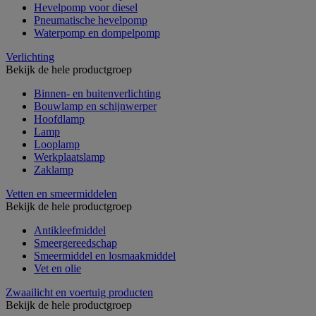
Hevelpomp voor diesel
Pneumatische hevelpomp
Waterpomp en dompelpomp
Verlichting
Bekijk de hele productgroep
Binnen- en buitenverlichting
Bouwlamp en schijnwerper
Hoofdlamp
Lamp
Looplamp
Werkplaatslamp
Zaklamp
Vetten en smeermiddelen
Bekijk de hele productgroep
Antikleefmiddel
Smeergereedschap
Smeermiddel en losmaakmiddel
Vet en olie
Zwaailicht en voertuig producten
Bekijk de hele productgroep