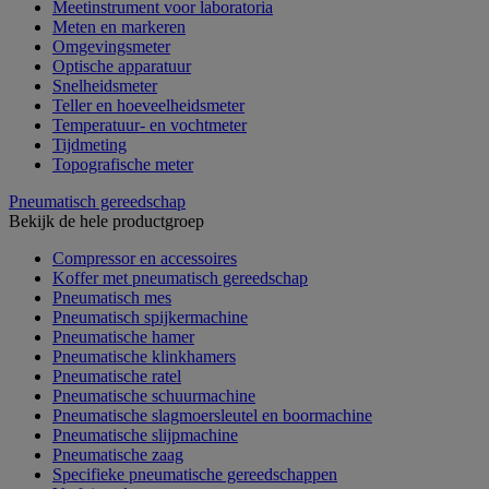
Meetinstrument voor laboratoria
Meten en markeren
Omgevingsmeter
Optische apparatuur
Snelheidsmeter
Teller en hoeveelheidsmeter
Temperatuur- en vochtmeter
Tijdmeting
Topografische meter
Pneumatisch gereedschap
Bekijk de hele productgroep
Compressor en accessoires
Koffer met pneumatisch gereedschap
Pneumatisch mes
Pneumatisch spijkermachine
Pneumatische hamer
Pneumatische klinkhamers
Pneumatische ratel
Pneumatische schuurmachine
Pneumatische slagmoersleutel en boormachine
Pneumatische slijpmachine
Pneumatische zaag
Specifieke pneumatische gereedschappen