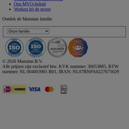
Ons MVO-beleid
Werken bij de groep
Ontdek de Manutan familie
© 2026 Manutan B.V.
Alle prijzen zijn exclusief btw. KVK nummer: 30053885, BTW
nummer: NL 004003901 B01, IBAN: NL07BNPA0227675029
Accessibility - some points not compliant