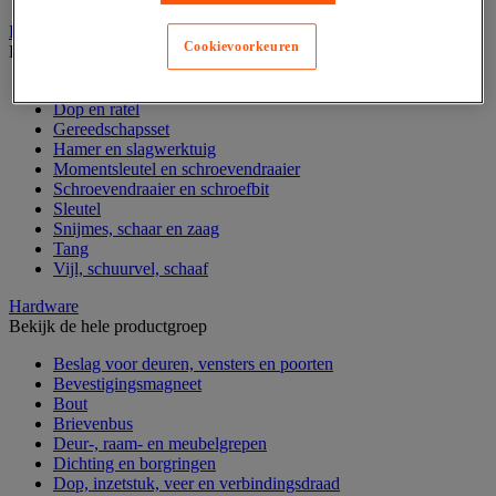
Handgereedschap
Cookievoorkeuren
Bekijk de hele productgroep
Bankschroef, extractor en klem
Dop en ratel
Gereedschapsset
Hamer en slagwerktuig
Momentsleutel en schroevendraaier
Schroevendraaier en schroefbit
Sleutel
Snijmes, schaar en zaag
Tang
Vijl, schuurvel, schaaf
Hardware
Bekijk de hele productgroep
Beslag voor deuren, vensters en poorten
Bevestigingsmagneet
Bout
Brievenbus
Deur-, raam- en meubelgrepen
Dichting en borgringen
Dop, inzetstuk, veer en verbindingsdraad