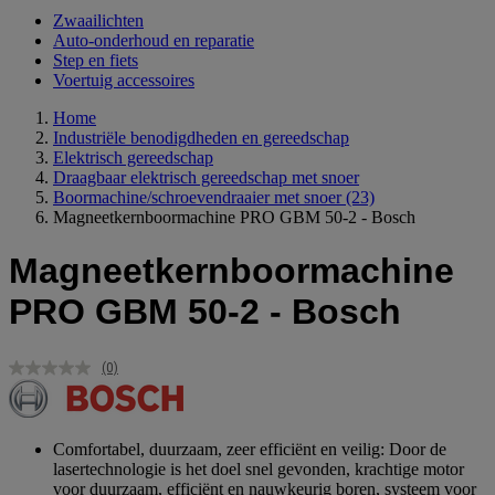
Zwaailichten
Auto-onderhoud en reparatie
Step en fiets
Voertuig accessoires
Home
Industriële benodigdheden en gereedschap
Elektrisch gereedschap
Draagbaar elektrisch gereedschap met snoer
Boormachine/schroevendraaier met snoer
(23)
Magneetkernboormachine PRO GBM 50-2 - Bosch
Magneetkernboormachine
PRO GBM 50-2 - Bosch
(0)
Geen
scorewaarde.
Dezelfde
paginalink.
Comfortabel, duurzaam, zeer efficiënt en veilig: Door de
lasertechnologie is het doel snel gevonden, krachtige motor
voor duurzaam, efficiënt en nauwkeurig boren, systeem voor