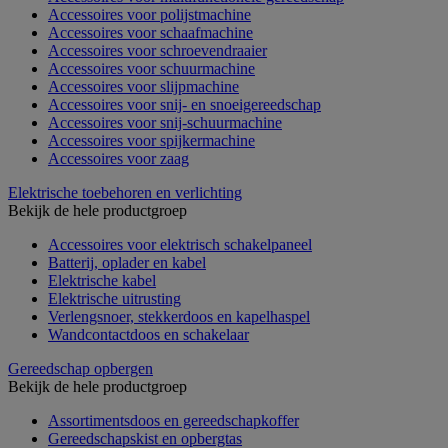
Accessoires voor polijstmachine
Accessoires voor schaafmachine
Accessoires voor schroevendraaier
Accessoires voor schuurmachine
Accessoires voor slijpmachine
Accessoires voor snij- en snoeigereedschap
Accessoires voor snij-schuurmachine
Accessoires voor spijkermachine
Accessoires voor zaag
Elektrische toebehoren en verlichting
Bekijk de hele productgroep
Accessoires voor elektrisch schakelpaneel
Batterij, oplader en kabel
Elektrische kabel
Elektrische uitrusting
Verlengsnoer, stekkerdoos en kapelhaspel
Wandcontactdoos en schakelaar
Gereedschap opbergen
Bekijk de hele productgroep
Assortimentsdoos en gereedschapkoffer
Gereedschapskist en opbergtas