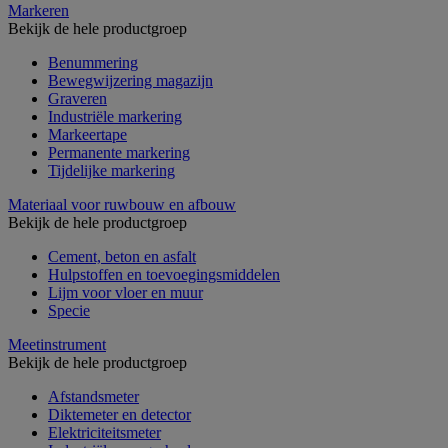
Markeren
Bekijk de hele productgroep
Benummering
Bewegwijzering magazijn
Graveren
Industriële markering
Markeertape
Permanente markering
Tijdelijke markering
Materiaal voor ruwbouw en afbouw
Bekijk de hele productgroep
Cement, beton en asfalt
Hulpstoffen en toevoegingsmiddelen
Lijm voor vloer en muur
Specie
Meetinstrument
Bekijk de hele productgroep
Afstandsmeter
Diktemeter en detector
Elektriciteitsmeter