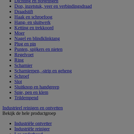
Dichting en borgringen
Dop, inzetstuk, veer en verbindingsdraad
Draadstift
Haak en schroefoog
Hang- en sluitwerk
Ketting en trekkoord
Moer
Nagel en blindklinktang
Plug en pin
Punten, spijkers en nieten
Regelvoet
Ring
Scharnier
Scharnierpen, -strip en geheng
Schroef
Slot
Sluitknop en handgreep
Spie, pen en klem
Trildempend
Industrieel reinigen en ontvetten
Bekijk de hele productgroep
Industriële ontvetter
Industriële reiniger