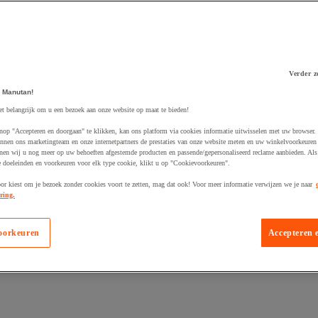
Verder z
 Manutan!
 winkelwagen
et belangrijk om u een bezoek aan onze website op maat te bieden!
nop "Accepteren en doorgaan" te klikken, kan ons platform via cookies informatie uitwisselen met uw browser.
nnen ons marketingteam en onze internetpartners de prestaties van onze website meten en uw winkelvoorkeuren 
nen wij u nog meer op uw behoeften afgestemde producten en passende/gepersonaliseerd reclame aanbieden. Als
 doeleinden en voorkeuren voor elk type cookie, klikt u op "Cookievoorkeuren".
oor kiest om je bezoek zonder cookies voort te zetten, mag dat ook! Voor meer informatie verwijzen we je naar
ring.
oorkeuren
Accepteren 