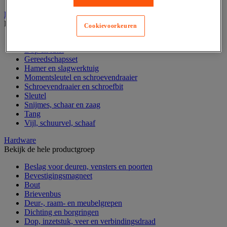
Handgereedschap
Bekijk de hele productgroep
Cookievoorkeuren
Bankschroef, extractor en klem
Dop en ratel
Gereedschapsset
Hamer en slagwerktuig
Momentsleutel en schroevendraaier
Schroevendraaier en schroefbit
Sleutel
Snijmes, schaar en zaag
Tang
Vijl, schuurvel, schaaf
Hardware
Bekijk de hele productgroep
Beslag voor deuren, vensters en poorten
Bevestigingsmagneet
Bout
Brievenbus
Deur-, raam- en meubelgrepen
Dichting en borgringen
Dop, inzetstuk, veer en verbindingsdraad