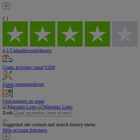
×
{ }
4,1/5 klantbeoordelingen
Gratis levering vanaf €200
Eigen montagedienst
Oplossingen op maat
Zoek
Suggested site content and search history menu
Mijn account
Inloggen
×