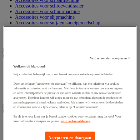
Accessoires voor schaafmachine
Accessoires voor schroevendraaier
Accessoires voor schuurmachine
Accessoires voor slijpmachine
Accessoires voor snij- en snoeigereedschap
Accessoires voor snij-schuurmachine
Accessoires voor spijkermachine
Accessoires voor zaag
Elektrische toebehoren en verlichting
Bekijk de hele productgroep
Verder zonder accepteren >
Accessoires voor elektrisch schakelpaneel
Welkom bij Manutan!
Batterij, oplader en kabel
Wij vinden het belangrijk om u een bezoek aan onze website op maat te bieden!
Elektrische kabel
Elektrische uitrusting
Door op de knop "Accepteren en doorgaan" te klikken, kan ons platform via cookies
Verlengsnoer, stekkerdoos en kapelhaspel
informatie uitwisselen met uw browser. Met deze informatie kunnen ons marketingteam
en onze internetpartners de prestaties van onze website meten en uw winkelvoorkeuren
Wandcontactdoos en schakelaar
analyseren. Hierdoor kunnen wij u nog meer op uw behoeften afgestemde producten en
passende/gepersonaliseerd reclame aanbieden. Als u meer wilt weten over de doeleinden
Gereedschap opbergen
en voorkeuren voor elk type cookie, klikt u op "Cookievoorkeuren".
Bekijk de hele productgroep
En als je ervoor kiest om je bezoek zonder cookies voort te zetten, mag dat ook! Voor
Assortimentsdoos en gereedschapkoffer
meer informatie verwijzen we je naar
onze cookieverklaring.
Gereedschapskist en opbergtas
Gereedschapskoffer en versterkte kist
Verrijdbare werktafel
Accepteren en doorgaan