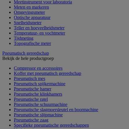
Meetinstrument voor laboratoria
Meten en markeren
Omgevingsmeter
Optische apparatuur
Snelheidsmeter
Teller en hoeveelheidsmeter
Temperatuur- en vochtmeter
Tijdmeting
Topografische meter
Pneumatisch gereedschap
Bekijk de hele productgroep
Compressor en accessoires
Koffer met pneumatisch gereedschap
Pneumatisch mes
Pneumatisch spijkermachine
Pneumatische hamer
Pneumatische klinkhamers
Pneumatische ratel
Pneumatische schuurmachine
Pneumatische slagmoersleutel en boormachine
Pneumatische slijpmachine
Pneumatische zaag
Specifieke pneumatische gereedschappen