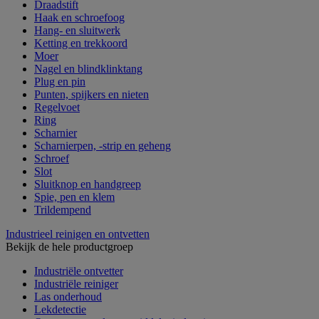
Draadstift
Haak en schroefoog
Hang- en sluitwerk
Ketting en trekkoord
Moer
Nagel en blindklinktang
Plug en pin
Punten, spijkers en nieten
Regelvoet
Ring
Scharnier
Scharnierpen, -strip en geheng
Schroef
Slot
Sluitknop en handgreep
Spie, pen en klem
Trildempend
Industrieel reinigen en ontvetten
Bekijk de hele productgroep
Industriële ontvetter
Industriële reiniger
Las onderhoud
Lekdetectie