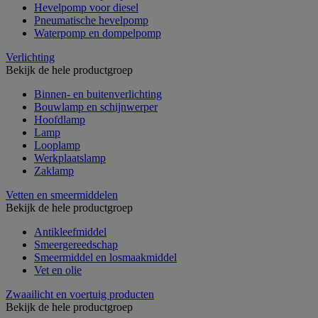
Hevelpomp voor diesel
Pneumatische hevelpomp
Waterpomp en dompelpomp
Verlichting
Bekijk de hele productgroep
Binnen- en buitenverlichting
Bouwlamp en schijnwerper
Hoofdlamp
Lamp
Looplamp
Werkplaatslamp
Zaklamp
Vetten en smeermiddelen
Bekijk de hele productgroep
Antikleefmiddel
Smeergereedschap
Smeermiddel en losmaakmiddel
Vet en olie
Zwaailicht en voertuig producten
Bekijk de hele productgroep