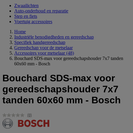
Zwaailichten
Auto-onderhoud en reparatie
Step en fiets
Voertuig accessoires
Home
Industriële benodigdheden en gereedschap
Specifiek handgereedschap
Gereedschap voor de metselaar
Accessoires voor metselaar
(48)
Bouchard SDS-max voor gereedschapshouder 7x7 tanden
60x60 mm - Bosch
Bouchard SDS-max voor
gereedschapshouder 7x7
tanden 60x60 mm - Bosch
(0)
Geen
scorewaarde.
Dezelfde
paginalink.