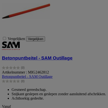
Vergelijken
Vergelijken
Betonpuntbeitel - SAM Outillage
(0)
0.0
Artikelnummer : MIG2462812
van
Betonpuntbeitel - SAM Outillage
de
(0)
5
0.0
sterren.
van
Gesmeed gereedschap.
de
Snijkant geslepen en geslepen zonder aansluitend afschrikken.
5
Achthoekig gedeelte.
sterren.
Vanaf