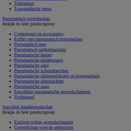
Tijdmeting
Topografische meter
Pneumatisch gereedschap
Bekijk de hele productgroep
Compressor en accessoires
Koffer met pneumatisch gereedschap
Pneumatisch mes
Pneumatisch spijkermachine
Pneumatische hamer
Pneumatische klinkhamers
Pneumatische ratel
Pneumatische schuurmachine
Pneumatische slagmoersleutel en boormachine
Pneumatische slijpmachine
Pneumatische zaag
Specifieke pneumatische gereedschappen
Verfpistool
Specifiek handgereedschap
Bekijk de hele productgroep
Explosieveilige gereedschappen
Gereedschap voor de elektricien