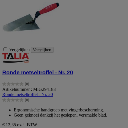
Vergelijken
Vergelijken
Ronde metseltroffel - Nr. 20
(0)
0.0
Artikelnummer : MIG294188
van
Ronde metseltroffel - Nr. 20
de
(0)
5
0.0
sterren.
van
Ergonomische handgreep met vingerbescherming.
de
Geen geknoei dankzij het geslepen, versmalde blad.
5
sterren.
€ 12,35
excl. BTW