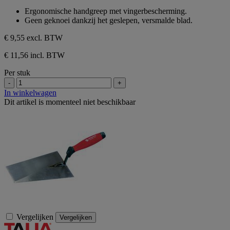
sterren.
van
Ergonomische handgreep met vingerbescherming.
de
Geen geknoei dankzij het geslepen, versmalde blad.
5
sterren.
€ 9,55
excl. BTW
€ 11,56 incl. BTW
Per stuk
-
+
In winkelwagen
Dit artikel is momenteel niet beschikbaar
Vergelijken
Vergelijken