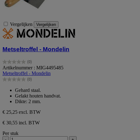
Vergelijken
Vergelijken
Metseltroffel - Mondelin
(0)
0.0
Artikelnummer : MIG4495485
van
Metseltroffel - Mondelin
de
(0)
5
0.0
sterren.
van
Gehard staal.
de
Gelakt houten handvat.
5
Dikte: 2 mm.
sterren.
€ 25,25
excl. BTW
€ 30,55 incl. BTW
Per stuk
-
+