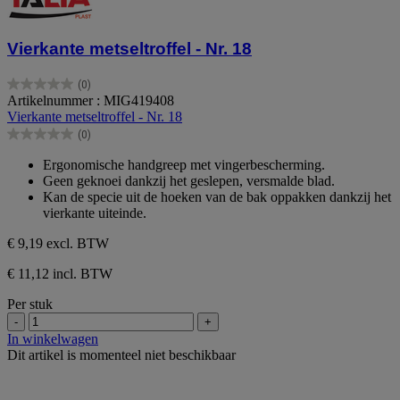
Vierkante metseltroffel - Nr. 18
(0)
0.0
Artikelnummer : MIG419408
van
Vierkante metseltroffel - Nr. 18
de
(0)
5
0.0
sterren.
van
Ergonomische handgreep met vingerbescherming.
de
Geen geknoei dankzij het geslepen, versmalde blad.
5
Kan de specie uit de hoeken van de bak oppakken dankzij het
sterren.
vierkante uiteinde.
€ 9,19
excl. BTW
€ 11,12 incl. BTW
Per stuk
-
+
In winkelwagen
Dit artikel is momenteel niet beschikbaar