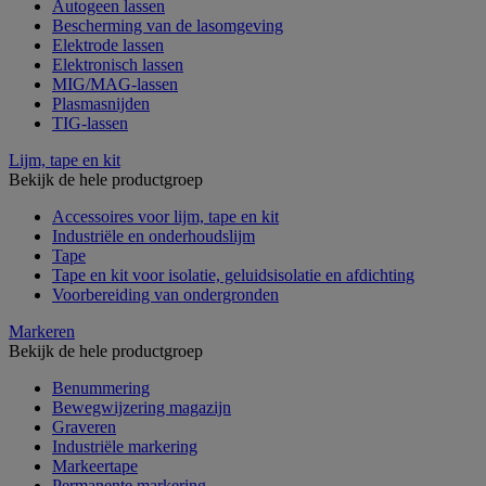
Autogeen lassen
Bescherming van de lasomgeving
Elektrode lassen
Elektronisch lassen
MIG/MAG-lassen
Plasmasnijden
TIG-lassen
Lijm, tape en kit
Bekijk de hele productgroep
Accessoires voor lijm, tape en kit
Industriële en onderhoudslijm
Tape
Tape en kit voor isolatie, geluidsisolatie en afdichting
Voorbereiding van ondergronden
Markeren
Bekijk de hele productgroep
Benummering
Bewegwijzering magazijn
Graveren
Industriële markering
Markeertape
Permanente markering