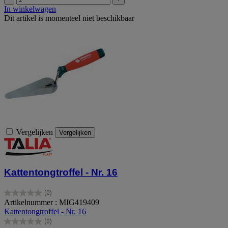
In winkelwagen
Dit artikel is momenteel niet beschikbaar
Vergelijken
Vergelijken
Kattentongtroffel - Nr. 16
(0)
0.0
Artikelnummer : MIG419409
van
Kattentongtroffel - Nr. 16
de
(0)
5
0.0