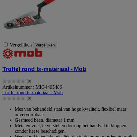
Vergelijken
Vergelijken
Troffel rond bi-materiaal - Mob
(0)
0.0
Artikelnummer : MIG4495486
van
Troffel rond bi-materiaal - Mob
de
(0)
5
0.0
sterren.
van
Mes van behandeld staal van hoge kwaliteit, flexibel maar
de
onvervormbaar.
5
Gesmeed been, diameter 1 mm.
sterren.
Metalen voet, te verstellen door op het handvat te kloppen
zonder het te beschadigen.
Weerstand tegen chemicaliën die in de bouw worden gebruikt