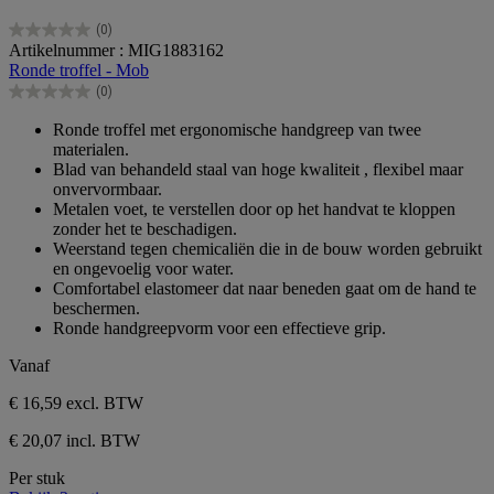
(0)
0.0
Artikelnummer : MIG1883162
van
Ronde troffel - Mob
de
(0)
5
0.0
sterren.
van
Ronde troffel met ergonomische handgreep van twee
de
materialen.
5
Blad van behandeld staal van hoge kwaliteit , flexibel maar
sterren.
onvervormbaar.
Metalen voet, te verstellen door op het handvat te kloppen
zonder het te beschadigen.
Weerstand tegen chemicaliën die in de bouw worden gebruikt
en ongevoelig voor water.
Comfortabel elastomeer dat naar beneden gaat om de hand te
beschermen.
Ronde handgreepvorm voor een effectieve grip.
Vanaf
€ 16,59
excl. BTW
€ 20,07 incl. BTW
Per stuk