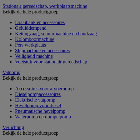
Stationair gereedschap, werkplaatsmachine
Bekijk de hele productgroep
Draaibank en accessoires
Geluiddempend
Kettingzaag, schuurmachine en bandzaag
Kolomboormachine
Pers werkplaats
Slijpmachine en accessoires
Veiligheid machine
Voetstuk voor stationair gereedschap
Vatpomp
Bekijk de hele productgroep
Accessoires voor afvoerpomp
Dieselpompaccessoires
Elektrische vatpomp
Hevelpomp voor diesel
Pneumatische hevelpomp
Waterpomp en dompelpomp
Verlichting
Bekijk de hele productgroep