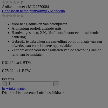
(0)
0.0
Artikelnummer : MIG2570084
van
Handspaan beton puntvormig - Mondelin
de
(0)
5
0.0
sterren.
van
Voor het gladmaken van betonplaten.
de
Aluminium profiel, uiteinde spits.
5
Handvat gesloten, 2-K, ‘Soft’-touch voor een uitstekende
sterren.
hantering.
Gebruik: te gebruiken als aanvulling op of in plaats van een
afwerkspaan voor kleinere oppervlakken.
Zeer praktisch voor het egaliseren van de afwerking aan de
rand van betonplaten.
€ 62,25
excl. BTW
€ 75,32 incl. BTW
Per stuk
-
+
In winkelwagen
Dit artikel is momenteel niet beschikbaar