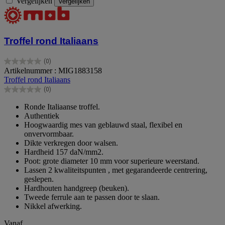
Vergelijken
Vergelijken
Troffel rond Italiaans
(0)
0.0
Artikelnummer : MIG1883158
van
Troffel rond Italiaans
de
(0)
5
0.0
sterren.
van
Ronde Italiaanse troffel.
de
Authentiek
5
Hoogwaardig mes van geblauwd staal, flexibel en
sterren.
onvervormbaar.
Dikte verkregen door walsen.
Hardheid 157 daN/mm2.
Poot: grote diameter 10 mm voor superieure weerstand.
Lassen 2 kwaliteitspunten , met gegarandeerde centrering,
geslepen.
Hardhouten handgreep (beuken).
Tweede ferrule aan te passen door te slaan.
Nikkel afwerking.
Vanaf