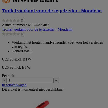
Troffel vierkant voor de tegelzetter - Mondelin
(0)
0.0
Artikelnummer : MIG4495487
van
Troffel vierkant voor de tegelzetter - Mondelin
de
(0)
5
0.0
sterren.
van
Vierkant met houten handvat zonder voet voor het verstellen
de
van tegels.
5
Gehard staal.
sterren.
€ 22,25
excl. BTW
€ 26,92 incl. BTW
Per stuk
-
+
In winkelwagen
Dit artikel is momenteel niet beschikbaar