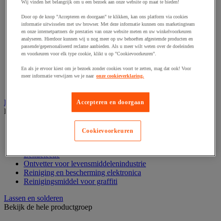
Wij vinden het belangrijk om u een bezoek aan onze website op maat te bieden!
Punten, spijkers en nieten
Regelvoet
Door op de knop "Accepteren en doorgaan" te klikken, kan ons platform via cookies
Ring
informatie uitwisselen met uw browser. Met deze informatie kunnen ons marketingteam
Scharnier
en onze internetpartners de prestaties van onze website meten en uw winkelvoorkeuren
analyseren. Hierdoor kunnen wij u nog meer op uw behoeften afgestemde producten en
Scharnierpen, -strip en geheng
passende/gepersonaliseerd reclame aanbieden. Als u meer wilt weten over de doeleinden
Schroef
en voorkeuren voor elk type cookie, klikt u op "Cookievoorkeuren".
Slot
Sluitknop en handgreep
En als je ervoor kiest om je bezoek zonder cookies voort te zetten, mag dat ook! Voor
Spie, pen en klem
meer informatie verwijzen we je naar
onze cookieverklaring.
Trildempend
Industrieel reinigen en ontvetten
Accepteren en doorgaan
Bekijk de hele productgroep
Industriële ontvetter
Cookievoorkeuren
Industriële reiniger
Las onderhoud
Lekdetectie
Ontvetter voor levensmiddelenindustrie
Reiniging en bescherming elektronica
Reinigingsmiddel voor graffiti
Lassen en solderen
Bekijk de hele productgroep