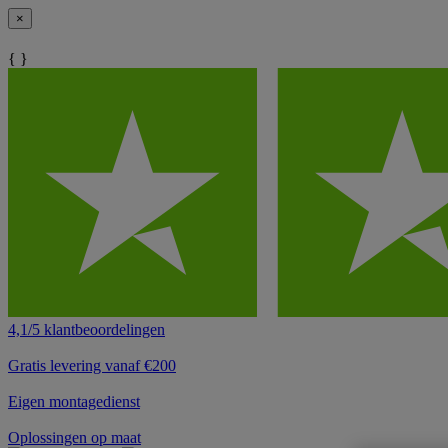
×
{ }
4,1/5 klantbeoordelingen
Gratis levering vanaf €200
Eigen montagedienst
Oplossingen op maat