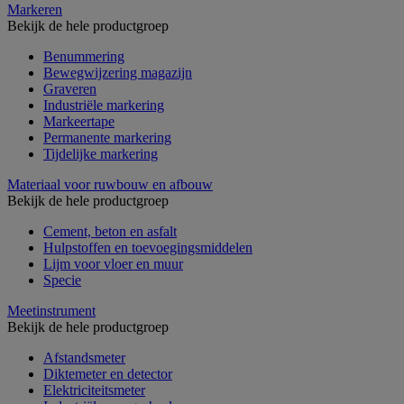
Markeren
Bekijk de hele productgroep
Benummering
Bewegwijzering magazijn
Graveren
Industriële markering
Markeertape
Permanente markering
Tijdelijke markering
Materiaal voor ruwbouw en afbouw
Bekijk de hele productgroep
Cement, beton en asfalt
Hulpstoffen en toevoegingsmiddelen
Lijm voor vloer en muur
Specie
Meetinstrument
Bekijk de hele productgroep
Afstandsmeter
Diktemeter en detector
Elektriciteitsmeter