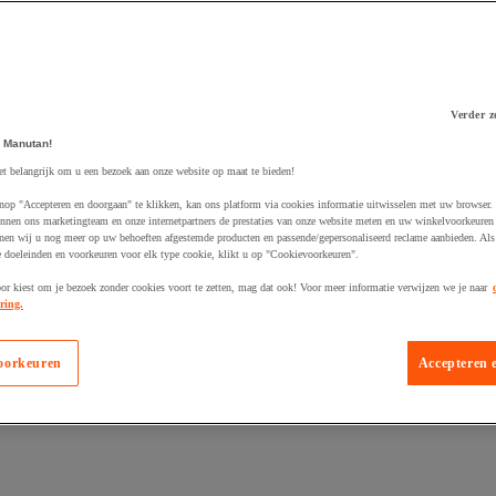
Verder z
 Manutan!
 winkelwagen
et belangrijk om u een bezoek aan onze website op maat te bieden!
nop "Accepteren en doorgaan" te klikken, kan ons platform via cookies informatie uitwisselen met uw browser.
nnen ons marketingteam en onze internetpartners de prestaties van onze website meten en uw winkelvoorkeuren 
nen wij u nog meer op uw behoeften afgestemde producten en passende/gepersonaliseerd reclame aanbieden. Als
 doeleinden en voorkeuren voor elk type cookie, klikt u op "Cookievoorkeuren".
oor kiest om je bezoek zonder cookies voort te zetten, mag dat ook! Voor meer informatie verwijzen we je naar
ring.
oorkeuren
Accepteren 