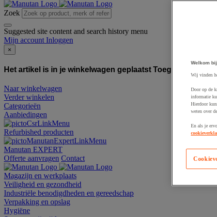
Zoek
Suggested site content and search history menu
Mijn account
Inloggen
×
Welkom bij
Het artikel is in je winkelwagen geplaatst
Toegevoegd aan
Wij vinden h
Naar winkelwagen
Door op de k
Verder winkelen
informatie ku
Hierdoor kun
Categorieën
weten over de
Aanbiedingen
En als je erv
Refurbished producten
cookieverkla
Manutan EXPERT
Offerte aanvragen
Contact
Cookiev
Magazijn en werkplaats
Veiligheid en gezondheid
Industriële benodigdheden en gereedschap
Verpakking en opslag
Hygiëne