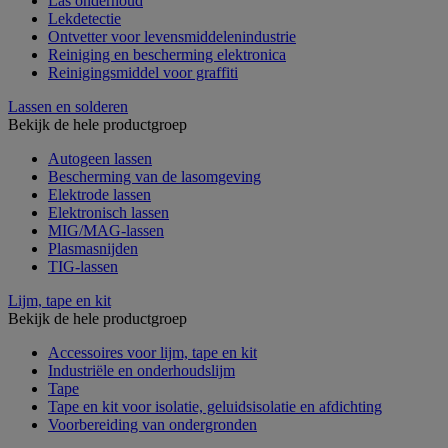
Las onderhoud
Lekdetectie
Ontvetter voor levensmiddelenindustrie
Reiniging en bescherming elektronica
Reinigingsmiddel voor graffiti
Lassen en solderen
Bekijk de hele productgroep
Autogeen lassen
Bescherming van de lasomgeving
Elektrode lassen
Elektronisch lassen
MIG/MAG-lassen
Plasmasnijden
TIG-lassen
Lijm, tape en kit
Bekijk de hele productgroep
Accessoires voor lijm, tape en kit
Industriële en onderhoudslijm
Tape
Tape en kit voor isolatie, geluidsisolatie en afdichting
Voorbereiding van ondergronden