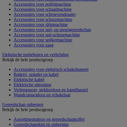
Accessoires voor polijstmachine
Accessoires voor schaafmachine
Accessoires voor schroevendraaier
Accessoires voor schuurmachine
Accessoires voor slijpmachine
Accessoires voor snij- en snoeigereedschap
Accessoires voor snij-schuurmachine
Accessoires voor spijkermachine
Accessoires voor zaag
Elektrische toebehoren en verlichting
Bekijk de hele productgroep
Accessoires voor elektrisch schakelpaneel
Batterij, oplader en kabel
Elektrische kabel
Elektrische uitrusting
Verlengsnoer, stekkerdoos en kapelhaspel
Wandcontactdoos en schakelaar
Gereedschap opbergen
Bekijk de hele productgroep
Assortimentsdoos en gereedschapkoffer
Gereedschapskist en opbergtas