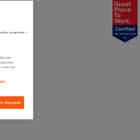
onder accepteren >
NOV 2025-NOV 2026
NL
 Met deze
analyseren.
 u meer wilt
onze
en doorgaan