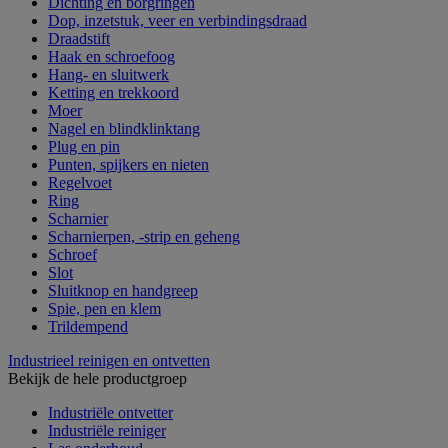
Dichting en borgringen
Dop, inzetstuk, veer en verbindingsdraad
Draadstift
Haak en schroefoog
Hang- en sluitwerk
Ketting en trekkoord
Moer
Nagel en blindklinktang
Plug en pin
Punten, spijkers en nieten
Regelvoet
Ring
Scharnier
Scharnierpen, -strip en geheng
Schroef
Slot
Sluitknop en handgreep
Spie, pen en klem
Trildempend
Industrieel reinigen en ontvetten
Bekijk de hele productgroep
Industriële ontvetter
Industriële reiniger