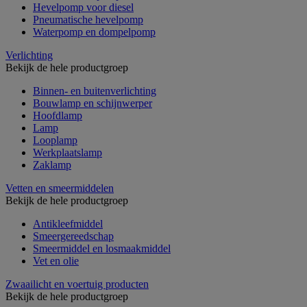
Hevelpomp voor diesel
Pneumatische hevelpomp
Waterpomp en dompelpomp
Verlichting
Bekijk de hele productgroep
Binnen- en buitenverlichting
Bouwlamp en schijnwerper
Hoofdlamp
Lamp
Looplamp
Werkplaatslamp
Zaklamp
Vetten en smeermiddelen
Bekijk de hele productgroep
Antikleefmiddel
Smeergereedschap
Smeermiddel en losmaakmiddel
Vet en olie
Zwaailicht en voertuig producten
Bekijk de hele productgroep