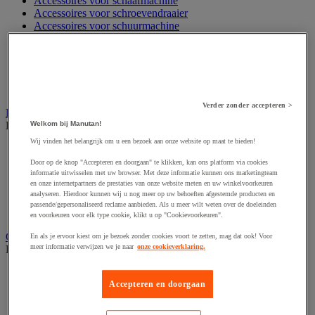
Accessoires voor schaafmachine
Accessoires voor schroevendraaier
Accessoires voor schuurmachine
Accessoires voor slijpmachine
Accessoires voor snij- en snoeigereedschap
Accessoires voor snij-schuurmachine
Accessoires voor spijkermachine
Accessoires voor zaag
Verder zonder accepteren >
Elektrische toebehoren en verlichting
Welkom bij Manutan!
Bekijk de hele productgroep
Wij vinden het belangrijk om u een bezoek aan onze website op maat te bieden!
Accessoires voor elektrisch schakelpaneel
Batterij, oplader en kabel
Door op de knop "Accepteren en doorgaan" te klikken, kan ons platform via cookies
informatie uitwisselen met uw browser. Met deze informatie kunnen ons marketingteam
Elektrische kabel
en onze internetpartners de prestaties van onze website meten en uw winkelvoorkeuren
Elektrische uitrusting
analyseren. Hierdoor kunnen wij u nog meer op uw behoeften afgestemde producten en
Verlengsnoer, stekkerdoos en kapelhaspel
passende/gepersonaliseerd reclame aanbieden. Als u meer wilt weten over de doeleinden
Wandcontactdoos en schakelaar
en voorkeuren voor elk type cookie, klikt u op "Cookievoorkeuren".
Gereedschap opbergen
En als je ervoor kiest om je bezoek zonder cookies voort te zetten, mag dat ook! Voor
meer informatie verwijzen we je naar
onze cookieverklaring.
Bekijk de hele productgroep
Assortimentsdoos en gereedschapkoffer
Accepteren en doorgaan
Gereedschapskist en opbergtas
Gereedschapskoffer en versterkte kist
Verrijdbare werktafel