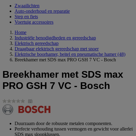
Zwaailichten
Auto-onderhoud en reparatie
Step en fiets
Voertuig accessoires
Home
Industriële benodigdheden en gereedschap
Elektrisch gereedschap
Draagbaar elektrisch gereedschap met snoer
Elektrische boorhamer, beitel en pneumatische hamer
(48)
Breekhamer met SDS max PRO GSH 7 VC - Bosch
Breekhamer met SDS max
PRO GSH 7 VC - Bosch
(0)
Geen
scorewaarde.
Dezelfde
paginalink.
Duurzaam door de robuuste metalen componenten.
Perfecte verhouding tussen vermogen en gewicht voor allerlei
SDS max sloopklussen.