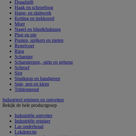
Draadstift
Haak en schroefoog
Hang- en sluitwerk
Ketting en trekkoord
Moer
Nagel en blindklinktang
Plug en pin
Punten, spijkers en nieten
Regelvoet
Ring
Scharnier
Scharnierpen, -strip en geheng
Schroef
Slot
Sluitknop en handgreep
Spie, pen en klem
Trildempend
Industrieel reinigen en ontvetten
Bekijk de hele productgroep
Industriële ontvetter
Industriële reiniger
Las onderhoud
Lekdetectie