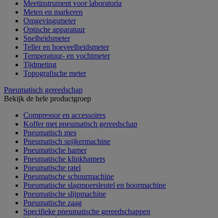
Meetinstrument voor laboratoria
Meten en markeren
Omgevingsmeter
Optische apparatuur
Snelheidsmeter
Teller en hoeveelheidsmeter
Temperatuur- en vochtmeter
Tijdmeting
Topografische meter
Pneumatisch gereedschap
Bekijk de hele productgroep
Compressor en accessoires
Koffer met pneumatisch gereedschap
Pneumatisch mes
Pneumatisch spijkermachine
Pneumatische hamer
Pneumatische klinkhamers
Pneumatische ratel
Pneumatische schuurmachine
Pneumatische slagmoersleutel en boormachine
Pneumatische slijpmachine
Pneumatische zaag
Specifieke pneumatische gereedschappen