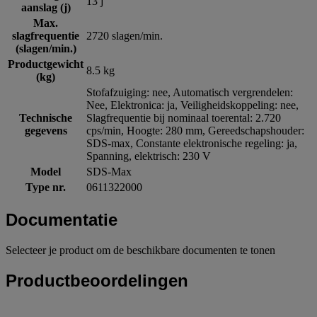
13 j
aanslag (j)
Max.
slagfrequentie
2720 slagen/min.
(slagen/min.)
Productgewicht
8.5 kg
(kg)
Stofafzuiging: nee, Automatisch vergrendelen:
Nee, Elektronica: ja, Veiligheidskoppeling: nee,
Technische
Slagfrequentie bij nominaal toerental: 2.720
gegevens
cps/min, Hoogte: 280 mm, Gereedschapshouder:
SDS-max, Constante elektronische regeling: ja,
Spanning, elektrisch: 230 V
Model
SDS-Max
Type nr.
0611322000
Documentatie
Selecteer je product om de beschikbare documenten te tonen
Productbeoordelingen