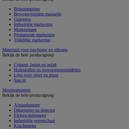
Benummering
Bewegwijzering magazijn
Graveren
Industriële markering
Markeertape
Permanente markering
Tijdelijke markering
Materiaal voor ruwbouw en afbouw
Bekijk de hele productgroep
Cement, beton en asfalt
Hulpstoffen en toevoegingsmiddelen
Lijm voor vloer en muur
Specie
Meetinstrument
Bekijk de hele productgroep
Afstandsmeter
Diktemeter en detector
Elektriciteitsmeter
Industriële weegschaal
Krachtmeter