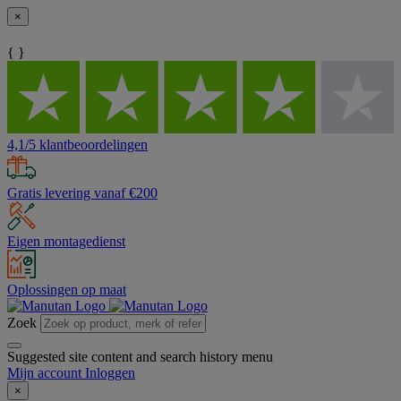
×
{ }
4,1/5 klantbeoordelingen
Gratis levering vanaf €200
Eigen montagedienst
Oplossingen op maat
Zoek
Suggested site content and search history menu
Mijn account
Inloggen
×