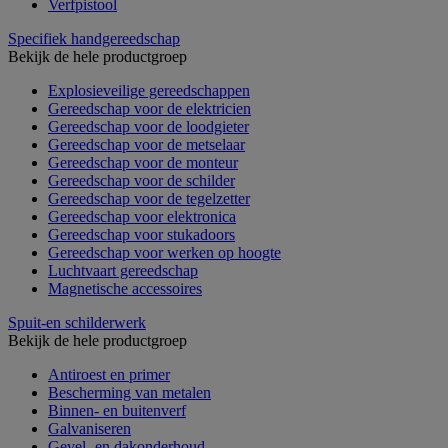
Verfpistool
Specifiek handgereedschap
Bekijk de hele productgroep
Explosieveilige gereedschappen
Gereedschap voor de elektricien
Gereedschap voor de loodgieter
Gereedschap voor de metselaar
Gereedschap voor de monteur
Gereedschap voor de schilder
Gereedschap voor de tegelzetter
Gereedschap voor elektronica
Gereedschap voor stukadoors
Gereedschap voor werken op hoogte
Luchtvaart gereedschap
Magnetische accessoires
Spuit-en schilderwerk
Bekijk de hele productgroep
Antiroest en primer
Bescherming van metalen
Binnen- en buitenverf
Galvaniseren
Gevel- en dakonderhoud