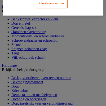
Cookievoorkeuren
Handgereedschap
Bekijk de hele productgroep
Bankschroef, extractor en klem
Dop en ratel
Gereedschapsset
Hamer en slagwerktuig
Momentsleutel en schroevendraaier
Schroevendraaier en schroefbit
Sleutel
Snijmes, schaar en zaag
Tang
Vijl, schuurvel, schaaf
Hardware
Bekijk de hele productgroep
Beslag voor deuren, vensters en poorten
Bevestigingsmagneet
Bout
Brievenbus
Deur-, raam- en meubelgrepen
Dichting en borgringen
Dop, inzetstuk, veer en verbindingsdraad