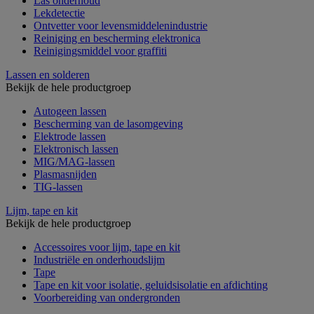
Las onderhoud
Lekdetectie
Ontvetter voor levensmiddelenindustrie
Reiniging en bescherming elektronica
Reinigingsmiddel voor graffiti
Lassen en solderen
Bekijk de hele productgroep
Autogeen lassen
Bescherming van de lasomgeving
Elektrode lassen
Elektronisch lassen
MIG/MAG-lassen
Plasmasnijden
TIG-lassen
Lijm, tape en kit
Bekijk de hele productgroep
Accessoires voor lijm, tape en kit
Industriële en onderhoudslijm
Tape
Tape en kit voor isolatie, geluidsisolatie en afdichting
Voorbereiding van ondergronden