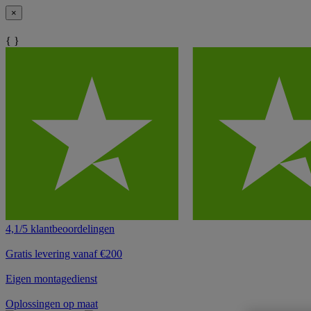
×
{ }
4,1/5 klantbeoordelingen
Gratis levering vanaf €200
Eigen montagedienst
Oplossingen op maat