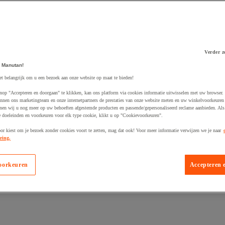
Verder z
 Manutan!
 winkelwagen
et belangrijk om u een bezoek aan onze website op maat te bieden!
nop "Accepteren en doorgaan" te klikken, kan ons platform via cookies informatie uitwisselen met uw browser.
nnen ons marketingteam en onze internetpartners de prestaties van onze website meten en uw winkelvoorkeuren 
nen wij u nog meer op uw behoeften afgestemde producten en passende/gepersonaliseerd reclame aanbieden. Als
 doeleinden en voorkeuren voor elk type cookie, klikt u op "Cookievoorkeuren".
oor kiest om je bezoek zonder cookies voort te zetten, mag dat ook! Voor meer informatie verwijzen we je naar
ring.
oorkeuren
Accepteren 