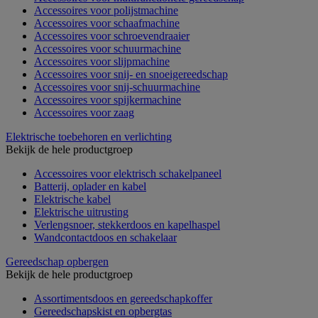
Accessoires voor polijstmachine
Accessoires voor schaafmachine
Accessoires voor schroevendraaier
Accessoires voor schuurmachine
Accessoires voor slijpmachine
Accessoires voor snij- en snoeigereedschap
Accessoires voor snij-schuurmachine
Accessoires voor spijkermachine
Accessoires voor zaag
Elektrische toebehoren en verlichting
Bekijk de hele productgroep
Accessoires voor elektrisch schakelpaneel
Batterij, oplader en kabel
Elektrische kabel
Elektrische uitrusting
Verlengsnoer, stekkerdoos en kapelhaspel
Wandcontactdoos en schakelaar
Gereedschap opbergen
Bekijk de hele productgroep
Assortimentsdoos en gereedschapkoffer
Gereedschapskist en opbergtas