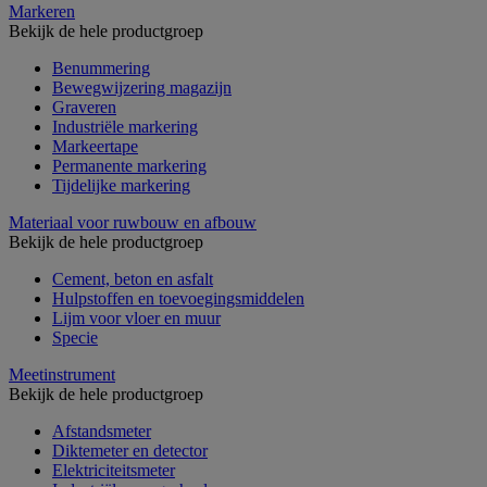
Markeren
Bekijk de hele productgroep
Benummering
Bewegwijzering magazijn
Graveren
Industriële markering
Markeertape
Permanente markering
Tijdelijke markering
Materiaal voor ruwbouw en afbouw
Bekijk de hele productgroep
Cement, beton en asfalt
Hulpstoffen en toevoegingsmiddelen
Lijm voor vloer en muur
Specie
Meetinstrument
Bekijk de hele productgroep
Afstandsmeter
Diktemeter en detector
Elektriciteitsmeter