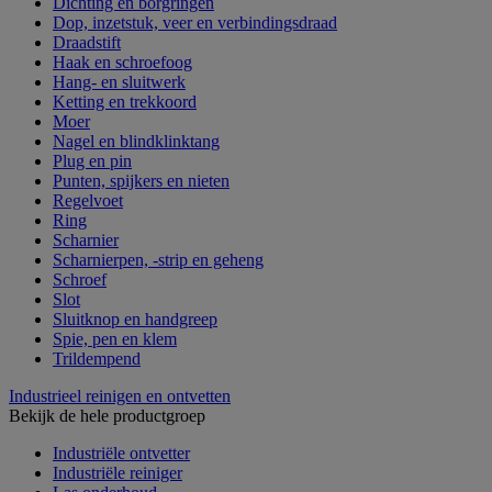
Dichting en borgringen
Dop, inzetstuk, veer en verbindingsdraad
Draadstift
Haak en schroefoog
Hang- en sluitwerk
Ketting en trekkoord
Moer
Nagel en blindklinktang
Plug en pin
Punten, spijkers en nieten
Regelvoet
Ring
Scharnier
Scharnierpen, -strip en geheng
Schroef
Slot
Sluitknop en handgreep
Spie, pen en klem
Trildempend
Industrieel reinigen en ontvetten
Bekijk de hele productgroep
Industriële ontvetter
Industriële reiniger