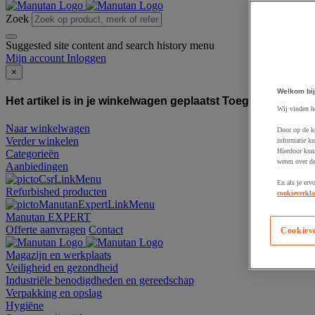
Zoek
Suggested site content and search history menu
Mijn account
Inloggen
×
Welkom bij
Het artikel is in je winkelwagen geplaatst
Toegevoegd aan
Wij vinden h
Naar winkelwagen
Door op de k
Verder winkelen
informatie ku
Hierdoor kun
Categorieën
weten over de
Aanbiedingen
En als je erv
Refurbished producten
cookieverkla
Manutan EXPERT
Offerte aanvragen
Contact
Cookiev
Magazijn en werkplaats
Veiligheid en gezondheid
Industriële benodigdheden en gereedschap
Verpakking en opslag
Hygiëne