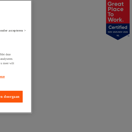
onder accepteren >
NOV 2025-NOV 2026
NL
 Met deze
analyseren.
 u meer wilt
onze
en doorgaan