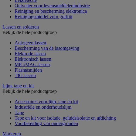
Lekdetectie
Ontvetter voor levensmiddelenindustrie
Reiniging en bescherming elektronica
Reinigingsmiddel voor graffiti
Lassen en solderen
Bekijk de hele productgroep
Autogeen lassen
Bescherming van de lasomgeving
Elektrode lassen
Elektronisch lassen
MIG/MAG-lassen
Plasmasnijden
TIG-lassen
Lijm, tape en kit
Bekijk de hele productgroep
Accessoires voor lijm, tape en kit
Industriële en onderhoudslijm
Tape
Tape en kit voor isolatie, geluidsisolatie en afdichting
Voorbereiding van ondergronden
Markeren