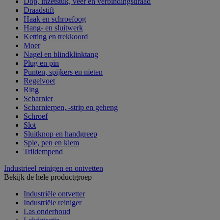
Dop, inzetstuk, veer en verbindingsdraad
Draadstift
Haak en schroefoog
Hang- en sluitwerk
Ketting en trekkoord
Moer
Nagel en blindklinktang
Plug en pin
Punten, spijkers en nieten
Regelvoet
Ring
Scharnier
Scharnierpen, -strip en geheng
Schroef
Slot
Sluitknop en handgreep
Spie, pen en klem
Trildempend
Industrieel reinigen en ontvetten
Bekijk de hele productgroep
Industriële ontvetter
Industriële reiniger
Las onderhoud