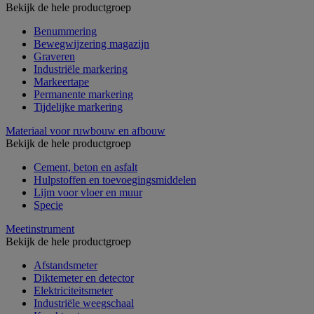
Bekijk de hele productgroep
Benummering
Bewegwijzering magazijn
Graveren
Industriële markering
Markeertape
Permanente markering
Tijdelijke markering
Materiaal voor ruwbouw en afbouw
Bekijk de hele productgroep
Cement, beton en asfalt
Hulpstoffen en toevoegingsmiddelen
Lijm voor vloer en muur
Specie
Meetinstrument
Bekijk de hele productgroep
Afstandsmeter
Diktemeter en detector
Elektriciteitsmeter
Industriële weegschaal