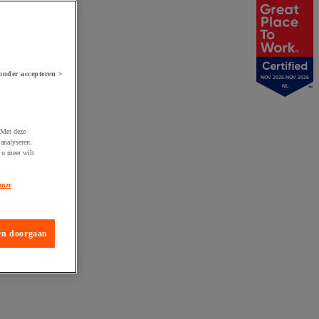
onder accepteren >
NOV 2025-NOV 2026
NL
 Met deze
analyseren.
 u meer wilt
onze
en doorgaan