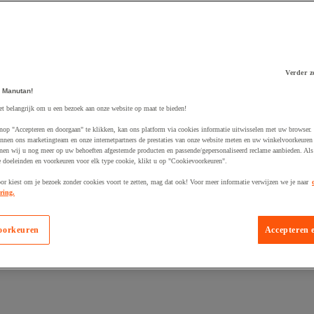
Verder z
 winkelwagen
 Manutan!
et belangrijk om u een bezoek aan onze website op maat te bieden!
nop "Accepteren en doorgaan" te klikken, kan ons platform via cookies informatie uitwisselen met uw browser.
nnen ons marketingteam en onze internetpartners de prestaties van onze website meten en uw winkelvoorkeuren 
nen wij u nog meer op uw behoeften afgestemde producten en passende/gepersonaliseerd reclame aanbieden. Als
 doeleinden en voorkeuren voor elk type cookie, klikt u op "Cookievoorkeuren".
oor kiest om je bezoek zonder cookies voort te zetten, mag dat ook! Voor meer informatie verwijzen we je naar
ring.
oorkeuren
Accepteren 