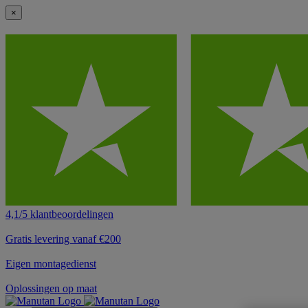
×
4,1/5 klantbeoordelingen
Gratis levering vanaf €200
Eigen montagedienst
Oplossingen op maat