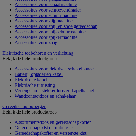
Accessoires voor schaafmachine
Accessoires voor schroevendraaier
Accessoires voor schuurmachine
Accessoires voor slijpmachine
Accessoires voor snij- en snoeigereedschap
Accessoires voor snij-schuurmachine
Accessoires voor spijkermachine
Accessoires voor zaag
Elektrische toebehoren en verlichting
Bekijk de hele productgroep
Accessoires voor elektrisch schakelpaneel
Batterij, oplader en kabel
Elektrische kabel
Elektrische uitrusting
Verlengsnoer, stekkerdoos en kapelhaspel
Wandcontactdoos en schakelaar
Gereedschap opbergen
Bekijk de hele productgroep
Assortimentsdoos en gereedschapkoffer
Gereedschapskist en opbergtas
Gereedschapskoffer en versterkte kist