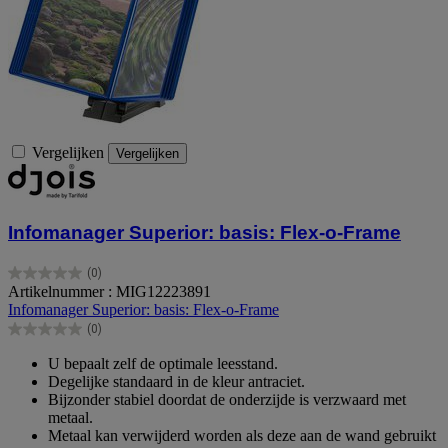
Vergelijken
Vergelijken
Infomanager Superior: basis: Flex-o-Frame
(0)
0.0
Artikelnummer : MIG12223891
van
Infomanager Superior: basis: Flex-o-Frame
de
(0)
5
0.0
sterren.
van
U bepaalt zelf de optimale leesstand.
de
Degelijke standaard in de kleur antraciet.
5
Bijzonder stabiel doordat de onderzijde is verzwaard met
sterren.
metaal.
Metaal kan verwijderd worden als deze aan de wand gebruikt