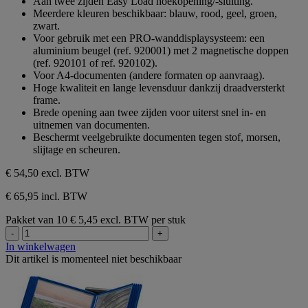
Aan twee zijden Easy Load hoekopening/-sluiting.
sterren.
Meerdere kleuren beschikbaar: blauw, rood, geel, groen,
zwart.
Voor gebruik met een PRO-wanddisplaysysteem: een
aluminium beugel (ref. 920001) met 2 magnetische doppen
(ref. 920101 of ref. 920102).
Voor A4-documenten (andere formaten op aanvraag).
Hoge kwaliteit en lange levensduur dankzij draadversterkt
frame.
Brede opening aan twee zijden voor uiterst snel in- en
uitnemen van documenten.
Beschermt veelgebruikte documenten tegen stof, morsen,
slijtage en scheuren.
€ 54,50
excl. BTW
€ 65,95 incl. BTW
Pakket van 10
€ 5,45 excl. BTW per stuk
-
+
In winkelwagen
Dit artikel is momenteel niet beschikbaar