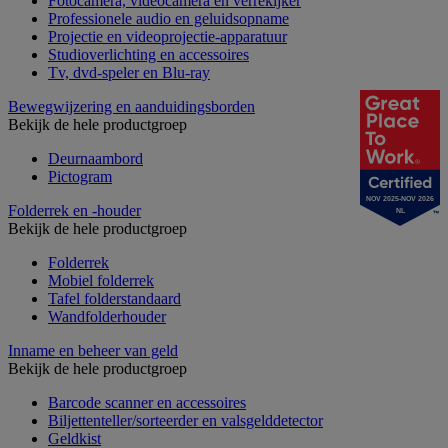
Fotocamera, videocamera en verrekijker
Professionele audio en geluidsopname
Projectie en videoprojectie-apparatuur
Studioverlichting en accessoires
Tv, dvd-speler en Blu-ray
Bewegwijzering en aanduidingsborden
Bekijk de hele productgroep
Deurnaambord
Pictogram
NOV 2025-NOV 2026
Folderrek en -houder
NL
Bekijk de hele productgroep
Folderrek
Mobiel folderrek
Tafel folderstandaard
Wandfolderhouder
Inname en beheer van geld
Bekijk de hele productgroep
Barcode scanner en accessoires
Biljettenteller/sorteerder en valsgelddetector
Geldkist