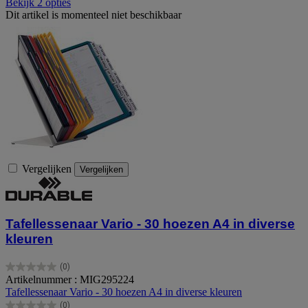
Bekijk 2 opties
Dit artikel is momenteel niet beschikbaar
Vergelijken
Vergelijken
Tafellessenaar Vario - 30 hoezen A4 in diverse
kleuren
(0)
0.0
Artikelnummer : MIG295224
van
Tafellessenaar Vario - 30 hoezen A4 in diverse kleuren
de
(0)