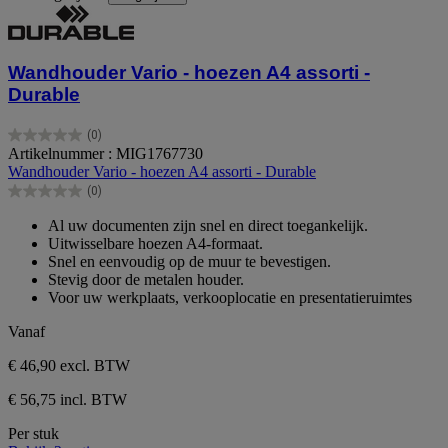
Wandhouder Vario - hoezen A4 assorti -
Durable
(0)
0.0
Artikelnummer : MIG1767730
van
Wandhouder Vario - hoezen A4 assorti - Durable
de
(0)
5
0.0
sterren.
van
Al uw documenten zijn snel en direct toegankelijk.
de
Uitwisselbare hoezen A4-formaat.
5
Snel en eenvoudig op de muur te bevestigen.
sterren.
Stevig door de metalen houder.
Voor uw werkplaats, verkooplocatie en presentatieruimtes
Vanaf
€ 46,90
excl. BTW
€ 56,75 incl. BTW
Per stuk