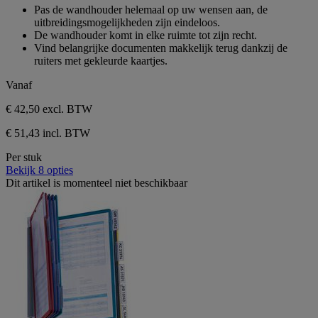
sterren.
van
Pas de wandhouder helemaal op uw wensen aan, de
6
de
uitbreidingsmogelijkheden zijn eindeloos.
beoordelingen
5
De wandhouder komt in elke ruimte tot zijn recht.
sterren.
Vind belangrijke documenten makkelijk terug dankzij de
6
ruiters met gekleurde kaartjes.
beoordelingen
Vanaf
€ 42,50
excl. BTW
€ 51,43 incl. BTW
Per stuk
Bekijk 8 opties
Dit artikel is momenteel niet beschikbaar