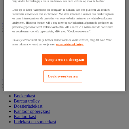
Wij vinden het belangrijk om u een bezoek aan onze website op maat te bieden!
Papier, systeem- en visitekaarten
Schriften, notitieblokken en memoblaadjes
Door op de knop "Accepteren en doorgaan" te klikken, kan ons platform via cookies
informatie uitwisselen met uw browser. Met deze informatie kunnen ons marketingteam
Schrijfwaren
en onze internetpartners de prestaties van onze website meten en uw winkelvoorkeuren
analyseren. Hierdoor kunnen wij u nog meer op uw behoeften afgestemde producten en
Kantoordecoratie
passende/gepersonaliseerd reclame aanbieden. Als u meer wilt weten over de doeleinden
Bekijk de hele productgroep
en voorkeuren voor elk type cookie, klikt u op "Cookievoorkeuren".
Feestartikel
En als je ervoor kiest om je bezoek zonder cookies voort te zetten, mag dat ook! Voor
Klok
meer informatie verwijzen we je naar
onze cookieverklaring.
Kunstplant voor kantoor
Landkaart
Accepteren en doorgaan
Lijst- en ophangsysteem
Raamfolie
Vitrinekast
Cookievoorkeuren
Kantoorkast en opbergruimte
Bekijk de hele productgroep
Boekenkast
Bureau trolley
Dossierladekast
Kantoor opbergkast
Kantoorkast
Ladekast en sorteerkast