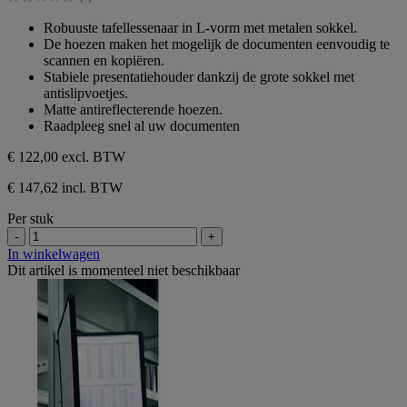
5
0.0
sterren.
van
Robuuste tafellessenaar in L-vorm met metalen sokkel.
de
De hoezen maken het mogelijk de documenten eenvoudig te
5
scannen en kopiëren.
sterren.
Stabiele presentatiehouder dankzij de grote sokkel met
antislipvoetjes.
Matte antireflecterende hoezen.
Raadpleeg snel al uw documenten
€ 122,00
excl. BTW
€ 147,62 incl. BTW
Per stuk
-
+
In winkelwagen
Dit artikel is momenteel niet beschikbaar