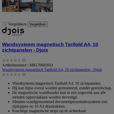
Vergelijken
Vergelijken
Wandsysteem magnetisch Tarifold A4, 10
zichtpanelen - Djois
(0)
0.0
Artikelnummer : MIG70683911
van
Wandsysteem magnetisch Tarifold A4, 10 zichtpanelen - Djois
de
(0)
5
0.0
sterren.
van
Wandsysteem magnetisch Tarifold A4, 10 zichtpanelen.
de
Hij kan bijna overal worden gemonteerd, zonder gereedschap.
5
De magnetische wandhouder kan in een oogwenk aan alle
sterren.
metalen oppervlakken worden bevestigd.
Metalen wandgemonteerd documentpresentatiesysteem met
zijstoppen en 10 A4 draaizakken.
Krachtige magnetische strips op de achterkant