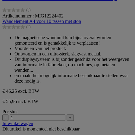
(0)
0.0
Artikelnummer : MIG12224402
van
Wandelement A4 voor 10 tassen met stop
de
(0)
5
0.0
sterren.
van
De magnetische wandunit kan bijna overal worden
de
gemonteerd en is gemakkelijk te verplaatsen!
5
Voordelen van het product:
sterren.
Ontworpen in een ultra-sterk, slagvast metaal.
Dit displaysysteem is bijzonder geschikt voor het weergeven
van informatie in fabrieken, op machines, op metalen
wanden...
en maakt het mogelijk informatie beschikbaar te stellen waar
deze nodig is.
€ 46,25
excl. BTW
€ 55,96 incl. BTW
Per stuk
-
+
In winkelwagen
Dit artikel is momenteel niet beschikbaar