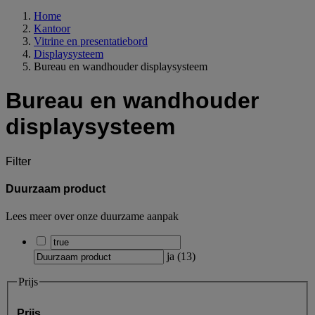
Home
Kantoor
Vitrine en presentatiebord
Displaysysteem
Bureau en wandhouder displaysysteem
Bureau en wandhouder
displaysysteem
Filter
Duurzaam product
Lees meer over onze duurzame aanpak
ja
(
13
)
Prijs
Prijs