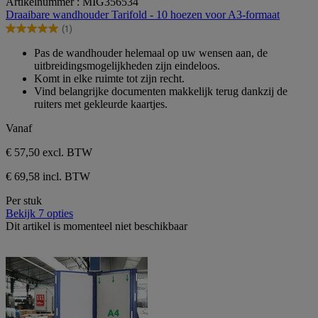
Artikelnummer : MIG356534
van
Draaibare wandhouder Tarifold - 10 hoezen voor A3-formaat
de
(1)
5
5.0
sterren.
van
Pas de wandhouder helemaal op uw wensen aan, de
1
de
uitbreidingsmogelijkheden zijn eindeloos.
beoordeling
5
Komt in elke ruimte tot zijn recht.
sterren.
Vind belangrijke documenten makkelijk terug dankzij de
1
ruiters met gekleurde kaartjes.
beoordeling
Vanaf
€ 57,50
excl. BTW
€ 69,58 incl. BTW
Per stuk
Bekijk 7 opties
Dit artikel is momenteel niet beschikbaar