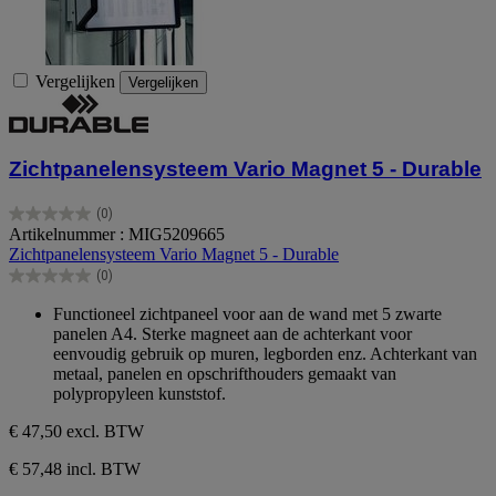
Vergelijken
Vergelijken
Zichtpanelensysteem Vario Magnet 5 - Durable
(0)
0.0
Artikelnummer : MIG5209665
van
Zichtpanelensysteem Vario Magnet 5 - Durable
de
(0)
5
0.0
sterren.
van
Functioneel zichtpaneel voor aan de wand met 5 zwarte
de
panelen A4. Sterke magneet aan de achterkant voor
5
eenvoudig gebruik op muren, legborden enz. Achterkant van
sterren.
metaal, panelen en opschrifthouders gemaakt van
polypropyleen kunststof.
€ 47,50
excl. BTW
€ 57,48 incl. BTW