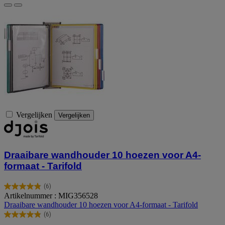
Vergelijken
Vergelijken
Draaibare wandhouder 10 hoezen voor A4-
formaat - Tarifold
(6)
4.8
Artikelnummer : MIG356528
van
Draaibare wandhouder 10 hoezen voor A4-formaat - Tarifold
de
(6)
5
4.8