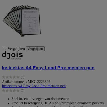
Vergelijken
Vergelijken
Insteektas A4 Easy Load Pro: metalen pen
(0)
0.0
Artikelnummer : MIG12223897
van
Insteektas A4 Easy Load Pro: metalen pen
de
(0)
5
0.0
sterren.
van
Snel in- en uitvoegen van documenten.
de
Product beschrijving: 10 A4 polypropyleen draaibare pockets.
5