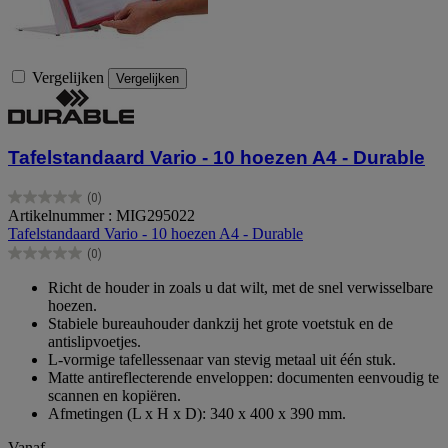
Vergelijken
Vergelijken
Tafelstandaard Vario - 10 hoezen A4 - Durable
(0)
0.0
Artikelnummer : MIG295022
van
Tafelstandaard Vario - 10 hoezen A4 - Durable
de
(0)
5
0.0
sterren.
van
Richt de houder in zoals u dat wilt, met de snel verwisselbare
de
hoezen.
5
Stabiele bureauhouder dankzij het grote voetstuk en de
sterren.
antislipvoetjes.
L-vormige tafellessenaar van stevig metaal uit één stuk.
Matte antireflecterende enveloppen: documenten eenvoudig te
scannen en kopiëren.
Afmetingen (L x H x D): 340 x 400 x 390 mm.
Vanaf