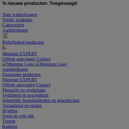
% nieuwe producten:
Toegevoegd
Naar winkelwagen
Verder winkelen
Categorieën
Aanbiedingen
Refurbished producten
Manutan EXPERT
Offerte aanvragen
Contact
Aanbiedingen
Duurzame producten
Manutan EXPERT
Offerte aanvragen
Contact
Magazijn en werkplaats
Veiligheid en gezondheid
Industriële benodigdheden en gereedschap
Verpakking en opslag
Hygiëne
Sport en vrije tijd
Terrein
Kantoor