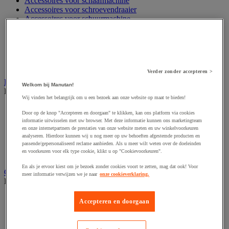
Accessoires voor schaafmachine
Accessoires voor schroevendraaier
Accessoires voor schuurmachine
Accessoires voor slijpmachine
Accessoires voor snij- en snoeigereedschap
Accessoires voor snij-schuurmachine
Accessoires voor spijkermachine
Accessoires voor zaag
Verder zonder accepteren >
Elektrische toebehoren en verlichting
Welkom bij Manutan!
Bekijk de hele productgroep
Wij vinden het belangrijk om u een bezoek aan onze website op maat te bieden!
Accessoires voor elektrisch schakelpaneel
Door op de knop "Accepteren en doorgaan" te klikken, kan ons platform via cookies
Batterij, oplader en kabel
informatie uitwisselen met uw browser. Met deze informatie kunnen ons marketingteam
Elektrische kabel
en onze internetpartners de prestaties van onze website meten en uw winkelvoorkeuren
Elektrische uitrusting
analyseren. Hierdoor kunnen wij u nog meer op uw behoeften afgestemde producten en
passende/gepersonaliseerd reclame aanbieden. Als u meer wilt weten over de doeleinden
Verlengsnoer, stekkerdoos en kapelhaspel
en voorkeuren voor elk type cookie, klikt u op "Cookievoorkeuren".
Wandcontactdoos en schakelaar
En als je ervoor kiest om je bezoek zonder cookies voort te zetten, mag dat ook! Voor
Gereedschap opbergen
meer informatie verwijzen we je naar
onze cookieverklaring.
Bekijk de hele productgroep
Assortimentsdoos en gereedschapkoffer
Accepteren en doorgaan
Gereedschapskist en opbergtas
Gereedschapskoffer en versterkte kist
Verrijdbare werktafel