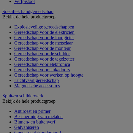
Verfpistool
Specifiek handgereedschap
Bekijk de hele productgroep
Explosieveilige gereedschappen
Gereedschap voor de elektricien
Gereedschap voor de loodgieter
Gereedschap voor de metselaar
Gereedschap voor de monteur
Gereedschap voor de schilder
Gereedschap voor de tegelzetter
Gereedschap voor elektronica
Gereedschap voor stukadoors
Gereedschap voor werken op hoogte
Luchtvaart gereedschap
Magnetische accessoires
Spuit-en schilderwerk
Bekijk de hele productgroep
Antiroest en primer
Bescherming van metalen
Binnen- en buitenverf
Galvaniseren
Gevel- en dakonderhoud