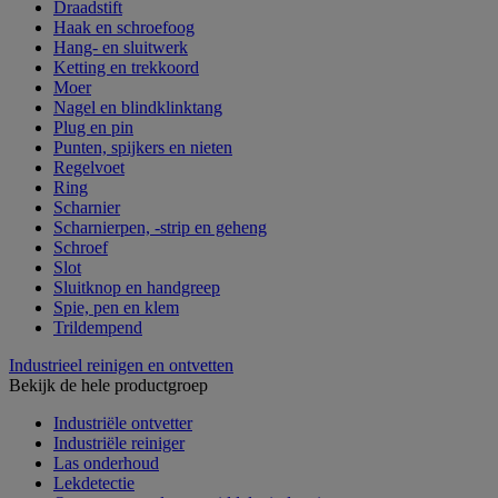
Draadstift
Haak en schroefoog
Hang- en sluitwerk
Ketting en trekkoord
Moer
Nagel en blindklinktang
Plug en pin
Punten, spijkers en nieten
Regelvoet
Ring
Scharnier
Scharnierpen, -strip en geheng
Schroef
Slot
Sluitknop en handgreep
Spie, pen en klem
Trildempend
Industrieel reinigen en ontvetten
Bekijk de hele productgroep
Industriële ontvetter
Industriële reiniger
Las onderhoud
Lekdetectie