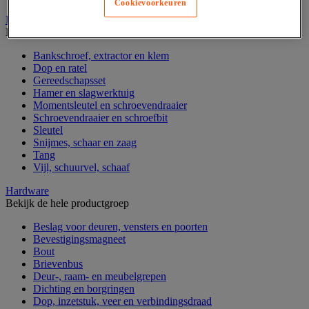
Cookievoorkeuren
Handgereedschap
Bekijk de hele productgroep
Bankschroef, extractor en klem
Dop en ratel
Gereedschapsset
Hamer en slagwerktuig
Momentsleutel en schroevendraaier
Schroevendraaier en schroefbit
Sleutel
Snijmes, schaar en zaag
Tang
Vijl, schuurvel, schaaf
Hardware
Bekijk de hele productgroep
Beslag voor deuren, vensters en poorten
Bevestigingsmagneet
Bout
Brievenbus
Deur-, raam- en meubelgrepen
Dichting en borgringen
Dop, inzetstuk, veer en verbindingsdraad