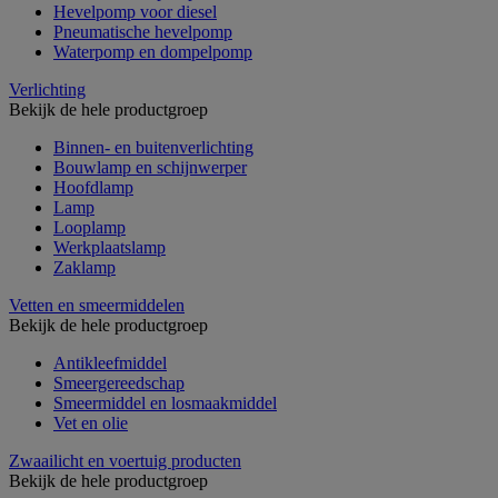
Hevelpomp voor diesel
Pneumatische hevelpomp
Waterpomp en dompelpomp
Verlichting
Bekijk de hele productgroep
Binnen- en buitenverlichting
Bouwlamp en schijnwerper
Hoofdlamp
Lamp
Looplamp
Werkplaatslamp
Zaklamp
Vetten en smeermiddelen
Bekijk de hele productgroep
Antikleefmiddel
Smeergereedschap
Smeermiddel en losmaakmiddel
Vet en olie
Zwaailicht en voertuig producten
Bekijk de hele productgroep