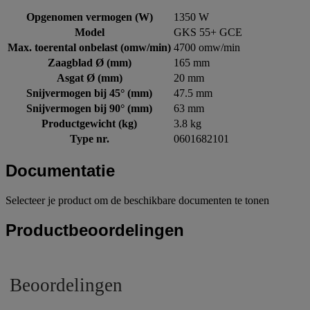
Opgenomen vermogen (W)
1350 W
Model
GKS 55+ GCE
Max. toerental onbelast (omw/min)
4700 omw/min
Zaagblad Ø (mm)
165 mm
Asgat Ø (mm)
20 mm
Snijvermogen bij 45° (mm)
47.5 mm
Snijvermogen bij 90° (mm)
63 mm
Productgewicht (kg)
3.8 kg
Type nr.
0601682101
Documentatie
Selecteer je product om de beschikbare documenten te tonen
Productbeoordelingen