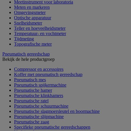
Meetinstrument voor laboratoria
Meten en markeren
Omgevingsmeter
Optische apparatuur
Snelheidsmeter
Teller en hoeveelheidsmeter
Temperatuur- en vochtmeter
Tijdmeting
Topografische meter
Pneumatisch gereedschap
Bekijk de hele productgroep
Compressor en accessoires
Koffer met pneumatisch gereedschap
Pneumatisch mes
Pneumatisch spijkermachine
Pneumatische hamer
Pneumatische klinkhamers
Pneumatische ratel
Pneumatische schuurmachine
Pneumatische slagmoersleutel en boormachine
Pneumatische slijpmachine
Pneumatische zaag
Specifieke pneumatische gereedschappen