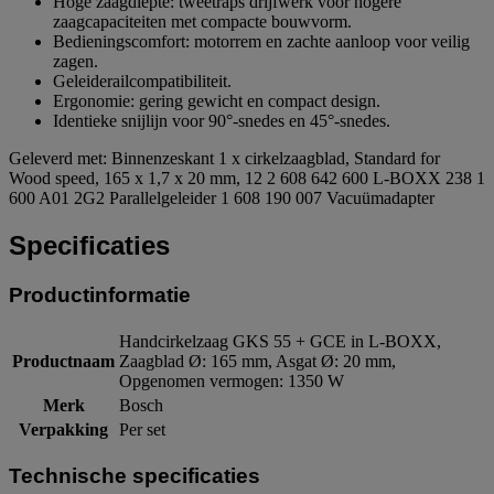
Hoge zaagdiepte: tweetraps drijfwerk voor hogere
zaagcapaciteiten met compacte bouwvorm.
Bedieningscomfort: motorrem en zachte aanloop voor veilig
zagen.
Geleiderailcompatibiliteit.
Ergonomie: gering gewicht en compact design.
Identieke snijlijn voor 90°-snedes en 45°-snedes.
Geleverd met: Binnenzeskant 1 x cirkelzaagblad, Standard for
Wood speed, 165 x 1,7 x 20 mm, 12 2 608 642 600 L-BOXX 238 1
600 A01 2G2 Parallelgeleider 1 608 190 007 Vacuümadapter
Specificaties
Productinformatie
Handcirkelzaag GKS 55 + GCE in L-BOXX,
Productnaam
Zaagblad Ø: 165 mm, Asgat Ø: 20 mm,
Opgenomen vermogen: 1350 W
Merk
Bosch
Verpakking
Per set
Technische specificaties