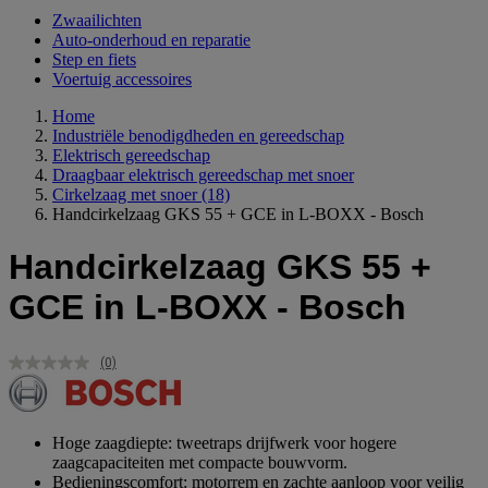
Zwaailichten
Auto-onderhoud en reparatie
Step en fiets
Voertuig accessoires
Home
Industriële benodigdheden en gereedschap
Elektrisch gereedschap
Draagbaar elektrisch gereedschap met snoer
Cirkelzaag met snoer
(18)
Handcirkelzaag GKS 55 + GCE in L-BOXX - Bosch
Handcirkelzaag GKS 55 +
GCE in L-BOXX - Bosch
(0)
Geen
scorewaarde.
Dezelfde
paginalink.
Hoge zaagdiepte: tweetraps drijfwerk voor hogere
zaagcapaciteiten met compacte bouwvorm.
Bedieningscomfort: motorrem en zachte aanloop voor veilig