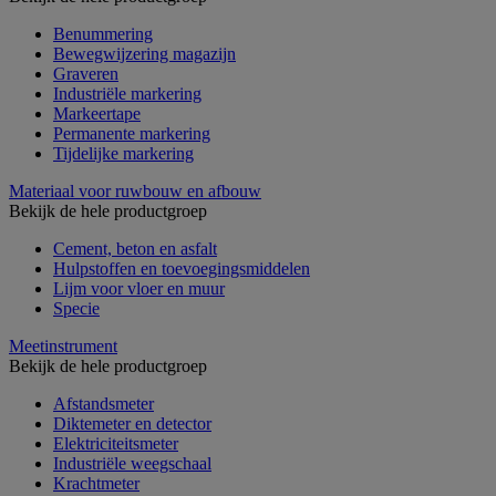
Benummering
Bewegwijzering magazijn
Graveren
Industriële markering
Markeertape
Permanente markering
Tijdelijke markering
Materiaal voor ruwbouw en afbouw
Bekijk de hele productgroep
Cement, beton en asfalt
Hulpstoffen en toevoegingsmiddelen
Lijm voor vloer en muur
Specie
Meetinstrument
Bekijk de hele productgroep
Afstandsmeter
Diktemeter en detector
Elektriciteitsmeter
Industriële weegschaal
Krachtmeter