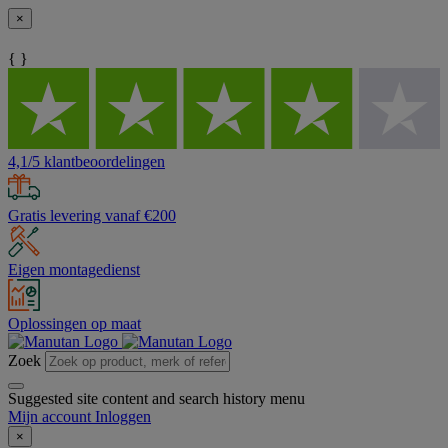
×
{ }
4,1/5 klantbeoordelingen
Gratis levering vanaf €200
Eigen montagedienst
Oplossingen op maat
Zoek
Suggested site content and search history menu
Mijn account
Inloggen
×