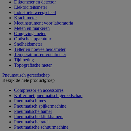
Diktemeter en detector
Elektriciteitsmeter
Industriële weegschaal
Krachtmeter
Meetinstrument voor laboratoria
Meten en markeren
Omgevingsmeter
Optische apparatuur
Snelheidsmeter
Teller en hoeveelheidsmeter
Temperatuur- en vochtmeter
Tijdmeting
Topografische meter
Pneumatisch gereedschap
Bekijk de hele productgroep
Compressor en accessoires
Koffer met pneumatisch gereedschap
Pneumatisch mes
Pneumatisch spijkermachine
Pneumatische hamer
Pneumatische klinkhamers
Pneumatische ratel
Pneumatische schuurmachine