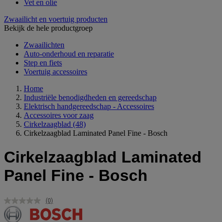
Vet en olie
Zwaailicht en voertuig producten
Bekijk de hele productgroep
Zwaailichten
Auto-onderhoud en reparatie
Step en fiets
Voertuig accessoires
Home
Industriële benodigdheden en gereedschap
Elektrisch handgereedschap - Accessoires
Accessoires voor zaag
Cirkelzaagblad
(48)
Cirkelzaagblad Laminated Panel Fine - Bosch
Cirkelzaagblad Laminated
Panel Fine - Bosch
(0)
Geen
scorewaarde.
Dezelfde