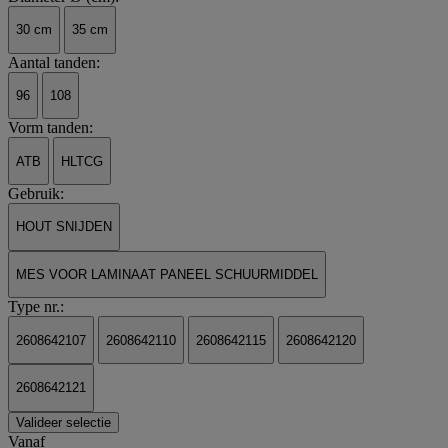
30 cm
35 cm
Aantal tanden:
96
108
Vorm tanden:
ATB
HLTCG
Gebruik:
HOUT SNIJDEN
MES VOOR LAMINAAT PANEEL SCHUURMIDDEL
Type nr.:
2608642107
2608642110
2608642115
2608642120
2608642121
Valideer selectie
Vanaf