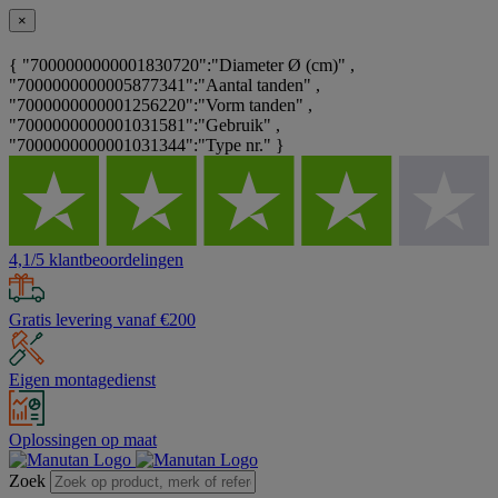
×
{ "7000000000001830720":"Diameter Ø (cm)" ,
"7000000000005877341":"Aantal tanden" ,
"7000000000001256220":"Vorm tanden" ,
"7000000000001031581":"Gebruik" ,
"7000000000001031344":"Type nr." }
4,1/5 klantbeoordelingen
Gratis levering vanaf €200
Eigen montagedienst
Oplossingen op maat
Zoek