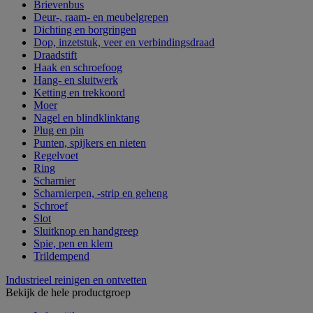
Brievenbus
Deur-, raam- en meubelgrepen
Dichting en borgringen
Dop, inzetstuk, veer en verbindingsdraad
Draadstift
Haak en schroefoog
Hang- en sluitwerk
Ketting en trekkoord
Moer
Nagel en blindklinktang
Plug en pin
Punten, spijkers en nieten
Regelvoet
Ring
Scharnier
Scharnierpen, -strip en geheng
Schroef
Slot
Sluitknop en handgreep
Spie, pen en klem
Trildempend
Industrieel reinigen en ontvetten
Bekijk de hele productgroep