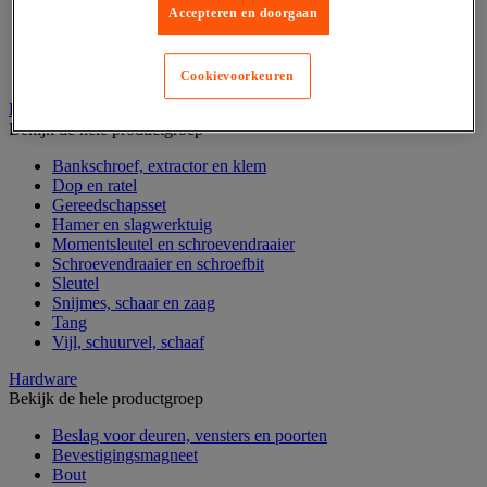
Assortimentsdoos en gereedschapkoffer
Accepteren en doorgaan
Gereedschapskist en opbergtas
Gereedschapskoffer en versterkte kist
Verrijdbare werktafel
Cookievoorkeuren
Handgereedschap
Bekijk de hele productgroep
Bankschroef, extractor en klem
Dop en ratel
Gereedschapsset
Hamer en slagwerktuig
Momentsleutel en schroevendraaier
Schroevendraaier en schroefbit
Sleutel
Snijmes, schaar en zaag
Tang
Vijl, schuurvel, schaaf
Hardware
Bekijk de hele productgroep
Beslag voor deuren, vensters en poorten
Bevestigingsmagneet
Bout