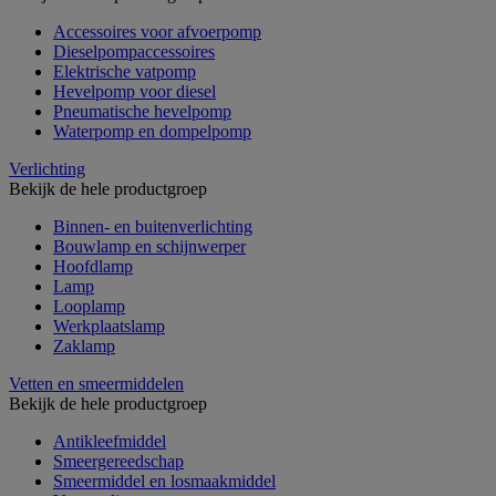
Accessoires voor afvoerpomp
Dieselpompaccessoires
Elektrische vatpomp
Hevelpomp voor diesel
Pneumatische hevelpomp
Waterpomp en dompelpomp
Verlichting
Bekijk de hele productgroep
Binnen- en buitenverlichting
Bouwlamp en schijnwerper
Hoofdlamp
Lamp
Looplamp
Werkplaatslamp
Zaklamp
Vetten en smeermiddelen
Bekijk de hele productgroep
Antikleefmiddel
Smeergereedschap
Smeermiddel en losmaakmiddel