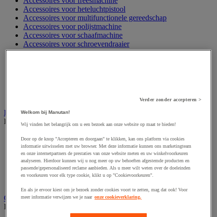
Accessoires voor freesmachine
Accessoires voor heteluchtpistool
Accessoires voor multifunctionele gereedschap
Accessoires voor polijstmachine
Accessoires voor schaafmachine
Accessoires voor schroevendraaier
Accessoires voor schuurmachine
Accessoires voor slijpmachine
Accessoires voor snij- en snoeigereedschap
Accessoires voor snij-schuurmachine
Accessoires voor spijkermachine
Accessoires voor zaag
Verder zonder accepteren >
Elektrische toebehoren en verlichting
Welkom bij Manutan!
Bekijk de hele productgroep
Wij vinden het belangrijk om u een bezoek aan onze website op maat te bieden!
Accessoires voor elektrisch schakelpaneel
Door op de knop "Accepteren en doorgaan" te klikken, kan ons platform via cookies
Batterij, oplader en kabel
informatie uitwisselen met uw browser. Met deze informatie kunnen ons marketingteam
en onze internetpartners de prestaties van onze website meten en uw winkelvoorkeuren
Elektrische kabel
analyseren. Hierdoor kunnen wij u nog meer op uw behoeften afgestemde producten en
Elektrische uitrusting
passende/gepersonaliseerd reclame aanbieden. Als u meer wilt weten over de doeleinden
Verlengsnoer, stekkerdoos en kapelhaspel
en voorkeuren voor elk type cookie, klikt u op "Cookievoorkeuren".
Wandcontactdoos en schakelaar
En als je ervoor kiest om je bezoek zonder cookies voort te zetten, mag dat ook! Voor
Gereedschap opbergen
meer informatie verwijzen we je naar
onze cookieverklaring.
Bekijk de hele productgroep