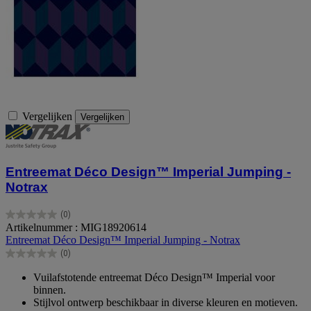
Vergelijken
Vergelijken
Entreemat Déco Design™ Imperial Jumping -
Notrax
(0)
0.0
Artikelnummer : MIG18920614
van
Entreemat Déco Design™ Imperial Jumping - Notrax
de
(0)
5
0.0
sterren.
van
Vuilafstotende entreemat Déco Design™ Imperial voor
de
binnen.
5
Stijlvol ontwerp beschikbaar in diverse kleuren en motieven.
sterren.