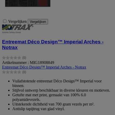
Vergelijken
Vergelijken
Entreemat Déco Design™ Imperial Arches -
Notrax
(0)
0.0
Artikelnummer : MIG18908849
van
Entreemat Déco Design™ Imperial Arches - Notrax
de
(0)
5
0.0
sterren.
van
Vuilafstotende entreemat Déco Design™ Imperial voor
de
binnen.
5
Stijlvol ontwerp beschikbaar in diverse kleuren en motieven.
sterren.
Getufte mat met print, gemaakt van 100% 6.0
polyamidevezels.
Uitstekende dichtheid van 700 gram vezels per m².
Antislip tapijtrug van glad vinyl.