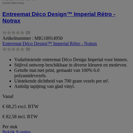
Entreemat Déco Design™ Imperial Rétro -
Notrax
(0)
0.0
Artikelnummer : MIG18914950
van
Entreemat Déco Design™ Imperial Rétro - Notrax
de
(0)
5
0.0
sterren.
van
Vuilafstotende entreemat Déco Design Imperial voor binnen.
de
Stijlvol ontwerp beschikbaar in diverse kleuren en motieven.
5
Getufte mat met print, gemaakt van 100% 6.0
sterren.
polyamidevezels.
Uitstekende dichtheid van 700 gram vezels per m².
Antislip tapijtrug van glad vinyl.
Vanaf
€ 68,25
excl. BTW
€ 82,58 incl. BTW
Per stuk
Bekijk 9 opties