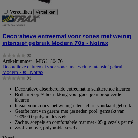
Vergelijken
Vergelijken
Decoratieve entreemat voor zones met weinig
intensief gebruik Modern 70s - Notrax
(0)
0.0
Artikelnummer : MIG2180476
van
Decoratieve entreemat voor zones met weinig intensief gebruik
de
Modern 70s - Notrax
5
(0)
sterren.
0.0
van
Decoratieve absorberende entreemat in schitterende kleuren.
de
BrilliantStep™-bedrukking voor goed geïmpregneerde
5
kleuren.
sterren.
Ideaal voor zones met weinig intensief tot standaard gebruik.
Getufte mat van garens met gesneden pool, gemaakt van
100% 6.0 polyamidevezels.
Zachte, soepele en comfortabele mat met 405 g vezels per m².
Zool van pvc, polyamide vezels.