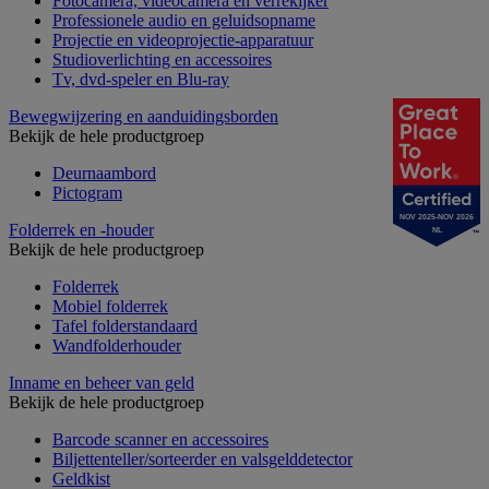
Fotocamera, videocamera en verrekijker
Professionele audio en geluidsopname
Projectie en videoprojectie-apparatuur
Studioverlichting en accessoires
Tv, dvd-speler en Blu-ray
Bewegwijzering en aanduidingsborden
Bekijk de hele productgroep
Deurnaambord
Pictogram
NOV 2025-NOV 2026
Folderrek en -houder
NL
Bekijk de hele productgroep
Folderrek
Mobiel folderrek
Tafel folderstandaard
Wandfolderhouder
Inname en beheer van geld
Bekijk de hele productgroep
Barcode scanner en accessoires
Biljettenteller/sorteerder en valsgelddetector
Geldkist