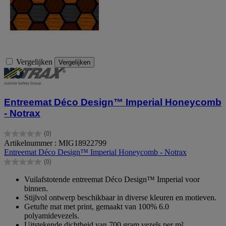
Vergelijken
Vergelijken
Entreemat Déco Design™ Imperial Honeycomb
- Notrax
(0)
0.0
Artikelnummer : MIG18922799
van
Entreemat Déco Design™ Imperial Honeycomb - Notrax
de
(0)
5
0.0
sterren.
van
Vuilafstotende entreemat Déco Design™ Imperial voor
de
binnen.
5
Stijlvol ontwerp beschikbaar in diverse kleuren en motieven.
sterren.
Getufte mat met print, gemaakt van 100% 6.0
polyamidevezels.
Uitstekende dichtheid van 700 gram vezels per m².