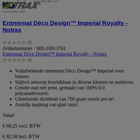
Entreemat Déco Design™ Imperial Royalty -
Notrax
(0)
0.0
Artikelnummer : MIG18913761
van
Entreemat Déco Design™ Imperial Royalty - Notrax
de
(0)
5
0.0
sterren.
van
Vuilafstotende entreemat Déco Design™ Imperial voor
de
binnen.
5
Stijlvol ontwerp beschikbaar in diverse kleuren en motieven.
sterren.
Getufte mat met print, gemaakt van 100% 6.0
polyamidevezels.
Uitstekende dichtheid van 700 gram vezels per m².
Antislip tapijtrug van glad vinyl.
Vanaf
€ 68,25
excl. BTW
€ 82,58 incl. BTW