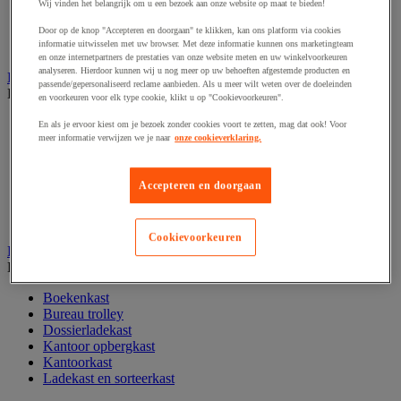
Wij vinden het belangrijk om u een bezoek aan onze website op maat te bieden!
Papier, systeem- en visitekaarten
Schriften, notitieblokken en memoblaadjes
Door op de knop "Accepteren en doorgaan" te klikken, kan ons platform via cookies
informatie uitwisselen met uw browser. Met deze informatie kunnen ons marketingteam
Schrijfwaren
en onze internetpartners de prestaties van onze website meten en uw winkelvoorkeuren
analyseren. Hierdoor kunnen wij u nog meer op uw behoeften afgestemde producten en
Kantoordecoratie
passende/gepersonaliseerd reclame aanbieden. Als u meer wilt weten over de doeleinden
Bekijk de hele productgroep
en voorkeuren voor elk type cookie, klikt u op "Cookievoorkeuren".
Feestartikel
En als je ervoor kiest om je bezoek zonder cookies voort te zetten, mag dat ook! Voor
Klok
meer informatie verwijzen we je naar
onze cookieverklaring.
Kunstplant voor kantoor
Landkaart
Accepteren en doorgaan
Lijst- en ophangsysteem
Raamfolie
Vitrinekast
Cookievoorkeuren
Kantoorkast en opbergruimte
Bekijk de hele productgroep
Boekenkast
Bureau trolley
Dossierladekast
Kantoor opbergkast
Kantoorkast
Ladekast en sorteerkast