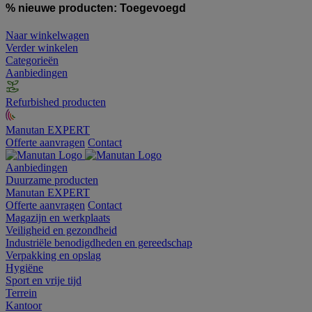
% nieuwe producten:
Toegevoegd
Naar winkelwagen
Verder winkelen
Categorieën
Aanbiedingen
Refurbished producten
Manutan EXPERT
Offerte aanvragen
Contact
Aanbiedingen
Duurzame producten
Manutan EXPERT
Offerte aanvragen
Contact
Magazijn en werkplaats
Veiligheid en gezondheid
Industriële benodigdheden en gereedschap
Verpakking en opslag
Hygiëne
Sport en vrije tijd
Terrein
Kantoor