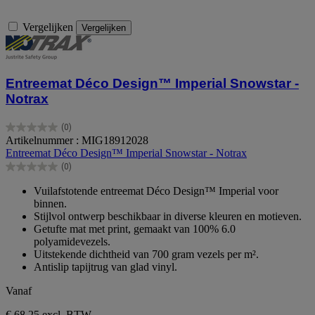
Vergelijken
Vergelijken
Entreemat Déco Design™ Imperial Snowstar -
Notrax
(0)
0.0
Artikelnummer : MIG18912028
van
Entreemat Déco Design™ Imperial Snowstar - Notrax
de
(0)
5
0.0
sterren.
van
Vuilafstotende entreemat Déco Design™ Imperial voor
de
binnen.
5
Stijlvol ontwerp beschikbaar in diverse kleuren en motieven.
sterren.
Getufte mat met print, gemaakt van 100% 6.0
polyamidevezels.
Uitstekende dichtheid van 700 gram vezels per m².
Antislip tapijtrug van glad vinyl.
Vanaf
€ 68,25
excl. BTW