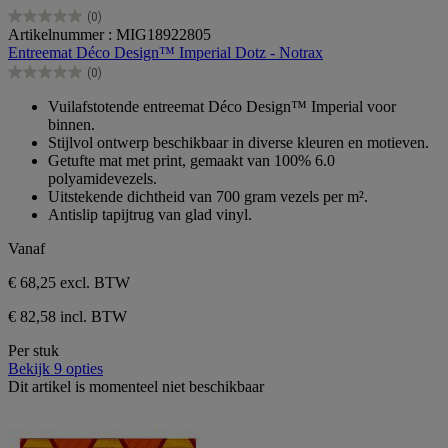
(0)
0.0
Artikelnummer : MIG18922805
van
Entreemat Déco Design™ Imperial Dotz - Notrax
de
(0)
5
0.0
sterren.
van
Vuilafstotende entreemat Déco Design™ Imperial voor
de
binnen.
5
Stijlvol ontwerp beschikbaar in diverse kleuren en motieven.
sterren.
Getufte mat met print, gemaakt van 100% 6.0
polyamidevezels.
Uitstekende dichtheid van 700 gram vezels per m².
Antislip tapijtrug van glad vinyl.
Vanaf
€ 68,25
excl. BTW
€ 82,58 incl. BTW
Per stuk
Bekijk 9 opties
Dit artikel is momenteel niet beschikbaar