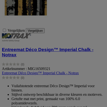
Vergelijken
Vergelijken
Entreemat Déco Design™ Imperial Chalk -
Notrax
(0)
0.0
Artikelnummer : MIG16509321
van
Entreemat Déco Design™ Imperial Chalk - Notrax
de
(0)
5
0.0
sterren.
van
Vuilafstotende entreemat Déco Design™ Imperial voor
de
binnen.
5
Stijlvol ontwerp beschikbaar in diverse kleuren en motieven.
sterren.
Getufte mat met print, gemaakt van 100% 6.0
polyamidevezels.