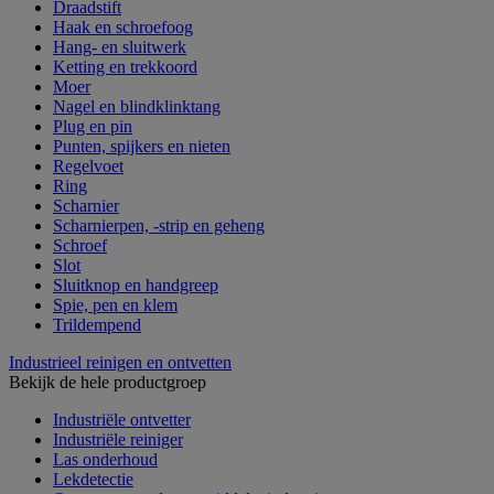
Draadstift
Haak en schroefoog
Hang- en sluitwerk
Ketting en trekkoord
Moer
Nagel en blindklinktang
Plug en pin
Punten, spijkers en nieten
Regelvoet
Ring
Scharnier
Scharnierpen, -strip en geheng
Schroef
Slot
Sluitknop en handgreep
Spie, pen en klem
Trildempend
Industrieel reinigen en ontvetten
Bekijk de hele productgroep
Industriële ontvetter
Industriële reiniger
Las onderhoud
Lekdetectie