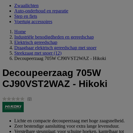
Zwaailichten
Auto-onderhoud en reparatie
Step en fiets
Voertuig accessoires
Home
Industriële benodigdheden en gereedschap
Elektrisch gereedschap
Draagbaar elektrisch gereedschap met snoer
Steekzaag met snoer
(12)
Decoupeerzaag 705W CJ90VST2WAZ - Hikoki
Decoupeerzaag 705W
CJ90VST2WAZ - Hikoki
(0)
Geen
scorewaarde.
Dezelfde
paginalink.
Lichte en compacte decoupeerzaag met hoge zaagsnelheid.
Zeer bestendige aansluiting voor extra lange levensduur.
Verstelbare steunplaat: voor schuine hoeken, kantelbaar tot