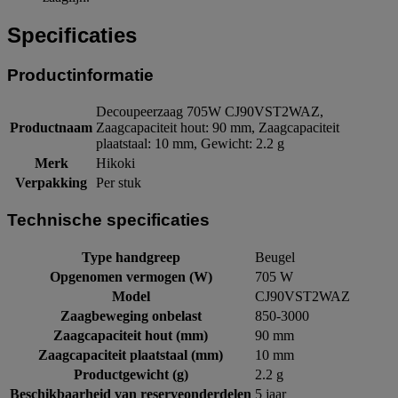
Specificaties
Productinformatie
Decoupeerzaag 705W CJ90VST2WAZ,
Productnaam
Zaagcapaciteit hout: 90 mm, Zaagcapaciteit
plaatstaal: 10 mm, Gewicht: 2.2 g
Merk
Hikoki
Verpakking
Per stuk
Technische specificaties
Type handgreep
Beugel
Opgenomen vermogen (W)
705 W
Model
CJ90VST2WAZ
Zaagbeweging onbelast
850-3000
Zaagcapaciteit hout (mm)
90 mm
Zaagcapaciteit plaatstaal (mm)
10 mm
Productgewicht (g)
2.2 g
Beschikbaarheid van reserveonderdelen
5 jaar