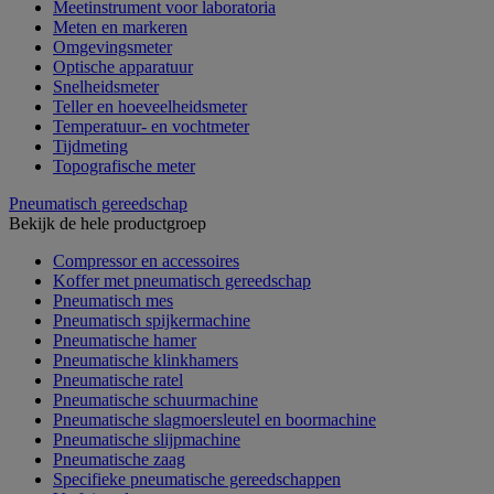
Meetinstrument voor laboratoria
Meten en markeren
Omgevingsmeter
Optische apparatuur
Snelheidsmeter
Teller en hoeveelheidsmeter
Temperatuur- en vochtmeter
Tijdmeting
Topografische meter
Pneumatisch gereedschap
Bekijk de hele productgroep
Compressor en accessoires
Koffer met pneumatisch gereedschap
Pneumatisch mes
Pneumatisch spijkermachine
Pneumatische hamer
Pneumatische klinkhamers
Pneumatische ratel
Pneumatische schuurmachine
Pneumatische slagmoersleutel en boormachine
Pneumatische slijpmachine
Pneumatische zaag
Specifieke pneumatische gereedschappen