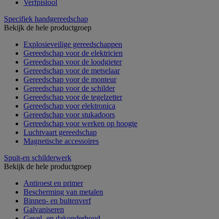
Verfpistool
Specifiek handgereedschap
Bekijk de hele productgroep
Explosieveilige gereedschappen
Gereedschap voor de elektricien
Gereedschap voor de loodgieter
Gereedschap voor de metselaar
Gereedschap voor de monteur
Gereedschap voor de schilder
Gereedschap voor de tegelzetter
Gereedschap voor elektronica
Gereedschap voor stukadoors
Gereedschap voor werken op hoogte
Luchtvaart gereedschap
Magnetische accessoires
Spuit-en schilderwerk
Bekijk de hele productgroep
Antiroest en primer
Bescherming van metalen
Binnen- en buitenverf
Galvaniseren
Gevel- en dakonderhoud