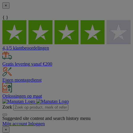
×
{ }
4,1/5 klantbeoordelingen
Gratis levering vanaf €200
Eigen montagedienst
Oplossingen op maat
Zoek
Suggested site content and search history menu
Mijn account
Inloggen
×