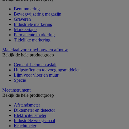
Benummering
Bewegwijzering magazijn
Graveren
Industriële markering
Markeertape
Permanente markering
Tijdelijke markering
Materiaal voor ruwbouw en afbouw
Bekijk de hele productgroep
Cement, beton en asfalt
Hulpstoffen en toevoegingsmiddelen
Lijm voor vloer en muur
Specie
Meetinstrument
Bekijk de hele productgroep
Afstandsmeter
Diktemeter en detector
Elektriciteitsmeter
Industriële weegschaal
Krachtmeter