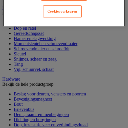
Handgereedschap
Cookievoorkeuren
Bekijk de hele productgroep
Bankschroef, extractor en klem
Dop en ratel
Gereedschapsset
Hamer en slagwerktuig
Momentsleutel en schroevendraaier
Schroevendraaier en schroefbit
Sleutel
Snijmes, schaar en zaag
Tang
Vijl, schuurvel, schaaf
Hardware
Bekijk de hele productgroep
Beslag voor deuren, vensters en poorten
Bevestigingsmagneet
Bout
Brievenbus
Deur-, raam- en meubelgrepen
Dichting en borgringen
Dop, inzetstuk, veer en verbindingsdraad