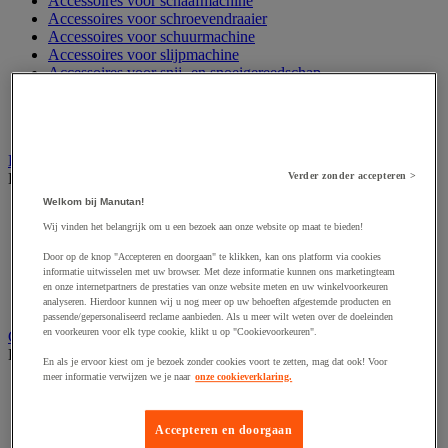
Accessoires voor schaafmachine
Accessoires voor schroevendraaier
Accessoires voor schuurmachine
Accessoires voor slijpmachine
Accessoires voor snij- en snoeigereedschap
Accessoires voor snij-schuurmachine
Accessoires voor spijkermachine
Accessoires voor zaag
Elektrische toebehoren en verlichting
Bekijk de hele productgroep
Verder zonder accepteren >
Welkom bij Manutan!
Accessoires voor elektrisch schakelpaneel
Wij vinden het belangrijk om u een bezoek aan onze website op maat te bieden!
Batterij, oplader en kabel
Elektrische kabel
Door op de knop "Accepteren en doorgaan" te klikken, kan ons platform via cookies
Elektrische uitrusting
informatie uitwisselen met uw browser. Met deze informatie kunnen ons marketingteam
Verlengsnoer, stekkerdoos en kapelhaspel
en onze internetpartners de prestaties van onze website meten en uw winkelvoorkeuren
Wandcontactdoos en schakelaar
analyseren. Hierdoor kunnen wij u nog meer op uw behoeften afgestemde producten en
passende/gepersonaliseerd reclame aanbieden. Als u meer wilt weten over de doeleinden
en voorkeuren voor elk type cookie, klikt u op "Cookievoorkeuren".
Gereedschap opbergen
Bekijk de hele productgroep
En als je ervoor kiest om je bezoek zonder cookies voort te zetten, mag dat ook! Voor
meer informatie verwijzen we je naar
onze cookieverklaring.
Assortimentsdoos en gereedschapkoffer
Gereedschapskist en opbergtas
Gereedschapskoffer en versterkte kist
Accepteren en doorgaan
Verrijdbare werktafel