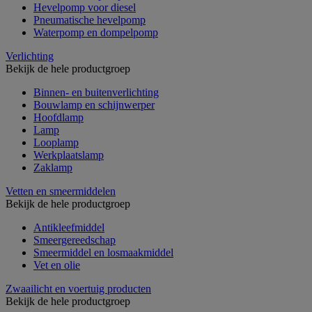
Hevelpomp voor diesel
Pneumatische hevelpomp
Waterpomp en dompelpomp
Verlichting
Bekijk de hele productgroep
Binnen- en buitenverlichting
Bouwlamp en schijnwerper
Hoofdlamp
Lamp
Looplamp
Werkplaatslamp
Zaklamp
Vetten en smeermiddelen
Bekijk de hele productgroep
Antikleefmiddel
Smeergereedschap
Smeermiddel en losmaakmiddel
Vet en olie
Zwaailicht en voertuig producten
Bekijk de hele productgroep