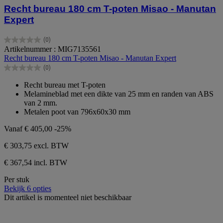
Recht bureau 180 cm T-poten Misao - Manutan
Expert
(0)
0.0
Artikelnummer : MIG7135561
van
Recht bureau 180 cm T-poten Misao - Manutan Expert
de
(0)
5
0.0
sterren.
van
Recht bureau met T-poten
de
Melamineblad met een dikte van 25 mm en randen van ABS
5
van 2 mm.
sterren.
Metalen poot van 796x60x30 mm
Vanaf
€ 405,00
-25%
€ 303,75
excl. BTW
€ 367,54 incl. BTW
Per stuk
Bekijk 6 opties
Dit artikel is momenteel niet beschikbaar