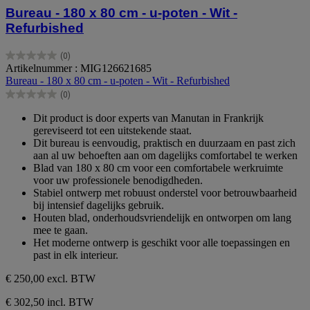
Bureau - 180 x 80 cm - u-poten - Wit -
Refurbished
(0)
0.0
Artikelnummer : MIG126621685
van
Bureau - 180 x 80 cm - u-poten - Wit - Refurbished
de
(0)
5
0.0
sterren.
van
Dit product is door experts van Manutan in Frankrijk
de
gereviseerd tot een uitstekende staat.
5
Dit bureau is eenvoudig, praktisch en duurzaam en past zich
sterren.
aan al uw behoeften aan om dagelijks comfortabel te werken
Blad van 180 x 80 cm voor een comfortabele werkruimte
voor uw professionele benodigdheden.
Stabiel ontwerp met robuust onderstel voor betrouwbaarheid
bij intensief dagelijks gebruik.
Houten blad, onderhoudsvriendelijk en ontworpen om lang
mee te gaan.
Het moderne ontwerp is geschikt voor alle toepassingen en
past in elk interieur.
€ 250,00
excl. BTW
€ 302,50 incl. BTW