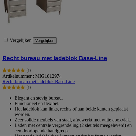
Vergelijken
Vergelijken
Recht bureau met ladeblok Base-Line
(1)
5.0
Artikelnummer : MIG1812974
van
Recht bureau met ladeblok Base-Line
de
(1)
5
5.0
sterren.
van
Elegant en stevig bureau.
1
de
Functioneel en flexibel.
beoordeling
5
Het ladeblok kan links, rechts of aan beide kanten geplaatst
sterren.
worden.
1
Zeer solide meubels van staal, afgewerkt met witte epoxylak.
beoordeling
Laden met centrale vergrendeling (2 sleutels meegeleverd) en
een doorlopende handgreep.