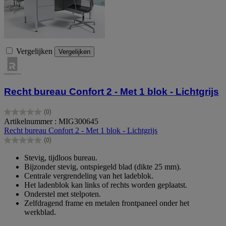
Vergelijken
Vergelijken
Recht bureau Confort 2 - Met 1 blok - Lichtgrijs
(0)
0.0
Artikelnummer : MIG300645
van
Recht bureau Confort 2 - Met 1 blok - Lichtgrijs
de
(0)
5
0.0
sterren.
van
Stevig, tijdloos bureau.
de
Bijzonder stevig, ontspiegeld blad (dikte 25 mm).
5
Centrale vergrendeling van het ladeblok.
sterren.
Het ladenblok kan links of rechts worden geplaatst.
Onderstel met stelpoten.
Zelfdragend frame en metalen frontpaneel onder het
werkblad.