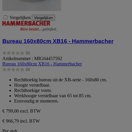
Vergelijken
Vergelijken
Bureau 160x80cm XB16 - Hammerbacher
(0)
0.0
Artikelnummer : MIG64457592
van
Bureau 160x80cm XB16 - Hammerbacher
de
(0)
5
0.0
sterren.
van
Rechthoekig bureau uit de XB-serie - 160x80 cm.
de
Hoogte verstelbaar.
5
Rechthoekige vorm.
sterren.
Werkhoogte verstelbaar van 65 tot 85 cm.
Eenvoudig te monteren.
€ 799,00
excl. BTW
€ 966,79 incl. BTW
Per stuk