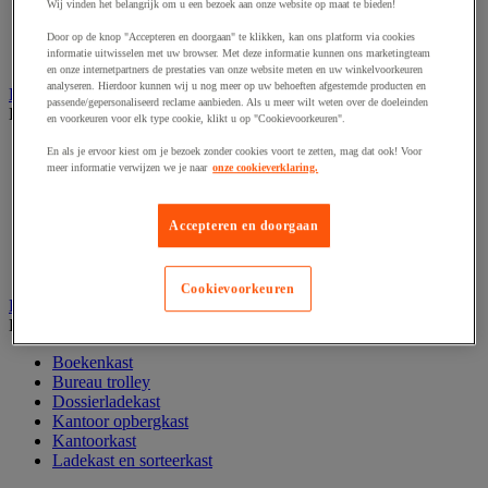
Wij vinden het belangrijk om u een bezoek aan onze website op maat te bieden!
Papier, systeem- en visitekaarten
Schriften, notitieblokken en memoblaadjes
Door op de knop "Accepteren en doorgaan" te klikken, kan ons platform via cookies
informatie uitwisselen met uw browser. Met deze informatie kunnen ons marketingteam
Schrijfwaren
en onze internetpartners de prestaties van onze website meten en uw winkelvoorkeuren
analyseren. Hierdoor kunnen wij u nog meer op uw behoeften afgestemde producten en
Kantoordecoratie
passende/gepersonaliseerd reclame aanbieden. Als u meer wilt weten over de doeleinden
Bekijk de hele productgroep
en voorkeuren voor elk type cookie, klikt u op "Cookievoorkeuren".
Feestartikel
En als je ervoor kiest om je bezoek zonder cookies voort te zetten, mag dat ook! Voor
Klok
meer informatie verwijzen we je naar
onze cookieverklaring.
Kunstplant voor kantoor
Landkaart
Accepteren en doorgaan
Lijst- en ophangsysteem
Raamfolie
Vitrinekast
Cookievoorkeuren
Kantoorkast en opbergruimte
Bekijk de hele productgroep
Boekenkast
Bureau trolley
Dossierladekast
Kantoor opbergkast
Kantoorkast
Ladekast en sorteerkast