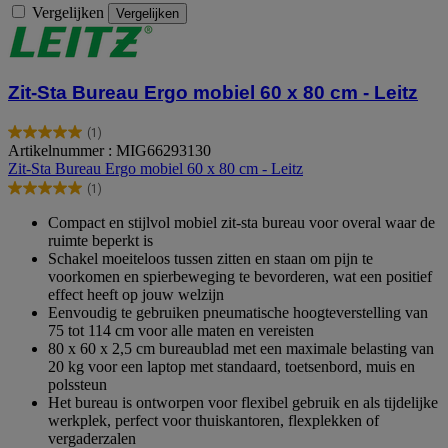
Vergelijken
Vergelijken
Zit-Sta Bureau Ergo mobiel 60 x 80 cm - Leitz
(1)
5.0
Artikelnummer : MIG66293130
van
Zit-Sta Bureau Ergo mobiel 60 x 80 cm - Leitz
de
(1)
5
5.0
sterren.
van
Compact en stijlvol mobiel zit-sta bureau voor overal waar de
1
de
ruimte beperkt is
beoordeling
5
Schakel moeiteloos tussen zitten en staan om pijn te
sterren.
voorkomen en spierbeweging te bevorderen, wat een positief
1
effect heeft op jouw welzijn
beoordeling
Eenvoudig te gebruiken pneumatische hoogteverstelling van
75 tot 114 cm voor alle maten en vereisten
80 x 60 x 2,5 cm bureaublad met een maximale belasting van
20 kg voor een laptop met standaard, toetsenbord, muis en
polssteun
Het bureau is ontworpen voor flexibel gebruik en als tijdelijke
werkplek, perfect voor thuiskantoren, flexplekken of
vergaderzalen