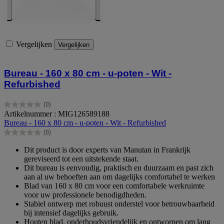
Vergelijken
Vergelijken
Bureau - 160 x 80 cm - u-poten - Wit -
Refurbished
(0)
0.0
Artikelnummer : MIG126589188
van
Bureau - 160 x 80 cm - u-poten - Wit - Refurbished
de
(0)
5
0.0
sterren.
van
Dit product is door experts van Manutan in Frankrijk
de
gereviseerd tot een uitstekende staat.
5
Dit bureau is eenvoudig, praktisch en duurzaam en past zich
sterren.
aan al uw behoeften aan om dagelijks comfortabel te werken
Blad van 160 x 80 cm voor een comfortabele werkruimte
voor uw professionele benodigdheden.
Stabiel ontwerp met robuust onderstel voor betrouwbaarheid
bij intensief dagelijks gebruik.
Houten blad, onderhoudsvriendelijk en ontworpen om lang