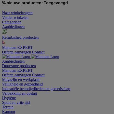
% nieuwe producten:
Toegevoegd
Naar winkelwagen
Verder winkelen
Categorieën
Aanbiedingen
Refurbished producten
Manutan EXPERT
Offerte aanvragen
Contact
Aanbiedingen
Duurzame producten
Manutan EXPERT
Offerte aanvragen
Contact
Magazijn en werkplaats
Veiligheid en gezondheid
Industriële benodigdheden en gereedschap
Verpakking en opslag
Hygiëne
Sport en vrije tijd
Terrein
Kantoor