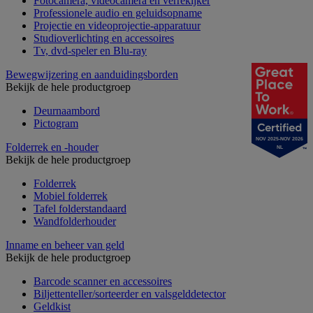
Fotocamera, videocamera en verrekijker
Professionele audio en geluidsopname
Projectie en videoprojectie-apparatuur
Studioverlichting en accessoires
Tv, dvd-speler en Blu-ray
Bewegwijzering en aanduidingsborden
Bekijk de hele productgroep
Deurnaambord
Pictogram
NOV 2025-NOV 2026
Folderrek en -houder
NL
Bekijk de hele productgroep
Folderrek
Mobiel folderrek
Tafel folderstandaard
Wandfolderhouder
Inname en beheer van geld
Bekijk de hele productgroep
Barcode scanner en accessoires
Biljettenteller/sorteerder en valsgelddetector
Geldkist