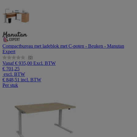
Compactbureau met ladeblok met C-poten - Beuken - Manutan
Expert
(0)
Geen
Vanaf
€ 935,00 Excl. BTW
scorewaarde.
€ 701,25
Dezelfde
excl. BTW
paginalink.
€ 848,51
incl. BTW
Per stuk