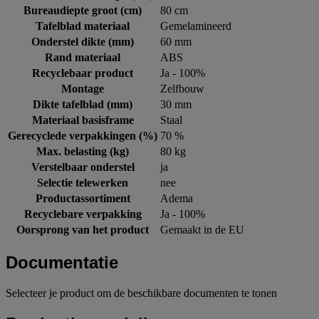
Bureaudiepte groot (cm)
80 cm
Tafelblad materiaal
Gemelamineerd
Onderstel dikte (mm)
60 mm
Rand materiaal
ABS
Recyclebaar product
Ja - 100%
Montage
Zelfbouw
Dikte tafelblad (mm)
30 mm
Materiaal basisframe
Staal
Gerecyclede verpakkingen (%)
70 %
Max. belasting (kg)
80 kg
Verstelbaar onderstel
ja
Selectie telewerken
nee
Productassortiment
Adema
Recyclebare verpakking
Ja - 100%
Oorsprong van het product
Gemaakt in de EU
Documentatie
Selecteer je product om de beschikbare documenten te tonen