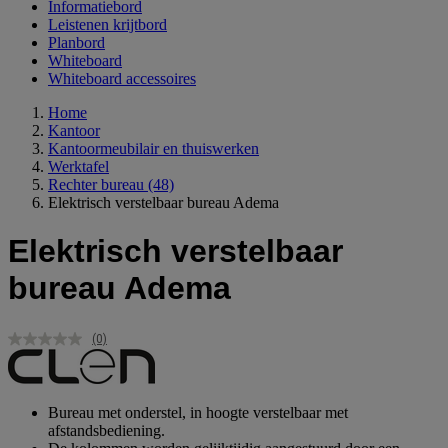
Informatiebord
Leistenen krijtbord
Planbord
Whiteboard
Whiteboard accessoires
Home
Kantoor
Kantoormeubilair en thuiswerken
Werktafel
Rechter bureau
(48)
Elektrisch verstelbaar bureau Adema
Elektrisch verstelbaar
bureau Adema
(0)
Geen
scorewaarde.
Dezelfde
paginalink.
Bureau met onderstel, in hoogte verstelbaar met
afstandsbediening.