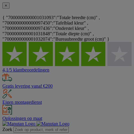
×
{ "7000000000001031093":"Totale breedte (cm)" ,
"7000000000000097450":"Tafelblad kleur" ,
"7000000000000097436":"Onderstel kleur" ,
"7000000000001031848":"Totale diepte (cm)" ,
"7000000000001032074":"Bureaubreedte groot (cm)" }
4,1/5 klantbeoordelingen
Gratis levering vanaf €200
Eigen montagedienst
Oplossingen op maat
Zoek