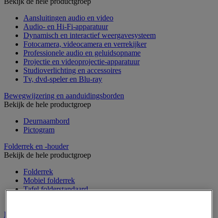
Bekijk de hele productgroep
Aansluitingen audio en video
Audio- en Hi-Fi-apparatuur
Dynamisch en interactief weergavesysteem
Fotocamera, videocamera en verrekijker
Professionele audio en geluidsopname
Projectie en videoprojectie-apparatuur
Studioverlichting en accessoires
Tv, dvd-speler en Blu-ray
Bewegwijzering en aanduidingsborden
Bekijk de hele productgroep
Deurnaambord
Pictogram
Folderrek en -houder
Bekijk de hele productgroep
Folderrek
Mobiel folderrek
Tafel folderstandaard
Wandfolderhouder
Inname en beheer van geld