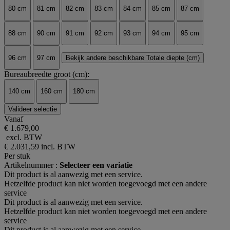
80 cm
81 cm
82 cm
83 cm
84 cm
85 cm
87 cm
88 cm
90 cm
91 cm
92 cm
93 cm
94 cm
95 cm
96 cm
97 cm
Bekijk andere beschikbare Totale diepte (cm)
Bureaubreedte groot (cm):
140 cm
160 cm
180 cm
Valideer selectie
Vanaf
€ 1.679,00
excl. BTW
€ 2.031,59
incl. BTW
Per stuk
Artikelnummer :
Selecteer een variatie
Dit product is al aanwezig met een service.
Hetzelfde product kan niet worden toegevoegd met een andere
service
Dit product is al aanwezig met een service.
Hetzelfde product kan niet worden toegevoegd met een andere
service
Dit product is al aanwezig met een service.