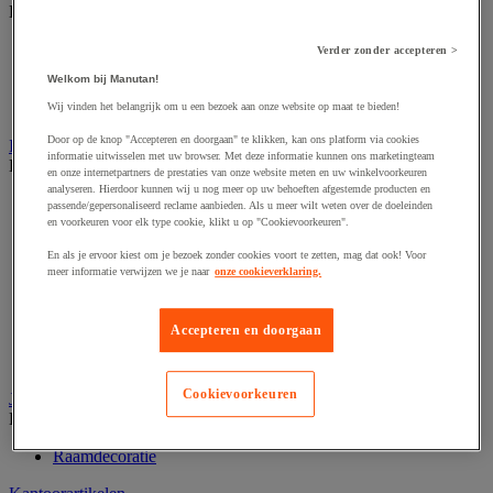
Bekijk de hele productgroep
Barcode scanner en accessoires
Verder zonder accepteren >
Biljettenteller/sorteerder en valsgelddetector
Welkom bij Manutan!
Geldkist
Valsgelddetectie en geldtelmachine
Wij vinden het belangrijk om u een bezoek aan onze website op maat te bieden!
Door op de knop "Accepteren en doorgaan" te klikken, kan ons platform via cookies
IT en multimedia
informatie uitwisselen met uw browser. Met deze informatie kunnen ons marketingteam
Bekijk de hele productgroep
en onze internetpartners de prestaties van onze website meten en uw winkelvoorkeuren
analyseren. Hierdoor kunnen wij u nog meer op uw behoeften afgestemde producten en
Accessoires voor pc, laptop en tablet
passende/gepersonaliseerd reclame aanbieden. Als u meer wilt weten over de doeleinden
Computeraansluiting
en voorkeuren voor elk type cookie, klikt u op "Cookievoorkeuren".
Computertassen
En als je ervoor kiest om je bezoek zonder cookies voort te zetten, mag dat ook! Voor
Data opslag
meer informatie verwijzen we je naar
onze cookieverklaring.
IT-randapparatuur
Netwerkapparatuur en -bedrading
Printer, 3D-printer en scanner
Accepteren en doorgaan
Refurbished computerapparatuur
Scherm-, pc- en tablethouder
Cookievoorkeuren
Jaloezie en gordijn
Bekijk de hele productgroep
Raamdecoratie