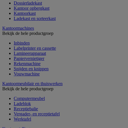
Dossierladekast
Kantoor opbergkast
Kantoorkast
Ladekast en sorteerkast
Kantoormachines
Bekijk de hele productgroep
Inbinden
Labelprinter en cassette
Lamineerapparaat
Papiervernietiger
Rekenmachine
Snijden en knippen
Vouwmachine
Kantoormeubilair en thuiswerken
Bekijk de hele productgroep
Computermeubel
Ladeblok
Receptiebalie
Vergader- en receptietafel
Werktafel