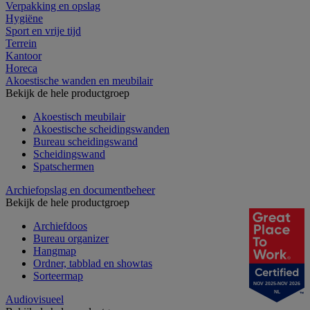
Verpakking en opslag
Hygiëne
Sport en vrije tijd
Terrein
Kantoor
Horeca
Akoestische wanden en meubilair
Bekijk de hele productgroep
Akoestisch meubilair
Akoestische scheidingswanden
Bureau scheidingswand
Scheidingswand
Spatschermen
Archiefopslag en documentbeheer
Bekijk de hele productgroep
Archiefdoos
Bureau organizer
Hangmap
Ordner, tabblad en showtas
Sorteermap
NOV 2025-NOV 2026
NL
Audiovisueel