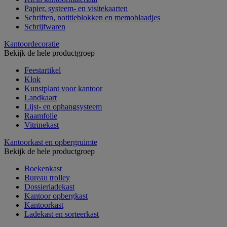
Papier, systeem- en visitekaarten
Schriften, notitieblokken en memoblaadjes
Schrijfwaren
Kantoordecoratie
Bekijk de hele productgroep
Feestartikel
Klok
Kunstplant voor kantoor
Landkaart
Lijst- en ophangsysteem
Raamfolie
Vitrinekast
Kantoorkast en opbergruimte
Bekijk de hele productgroep
Boekenkast
Bureau trolley
Dossierladekast
Kantoor opbergkast
Kantoorkast
Ladekast en sorteerkast