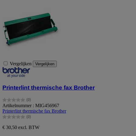
Vergelijken
Vergelijken
Printerlint thermische fax Brother
(0)
0.0
Artikelnummer : MIG456967
van
Printerlint thermische fax Brother
de
(0)
5
0.0
sterren.
van
€ 30,50
excl. BTW
de
5