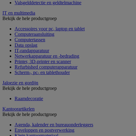
Valsgelddetectie en geldtelmachine
IT en multimedia
Bekijk de hele productgroep
Accessoires voor pc, laptop en tablet
Computeraansluiting
Computertassen
Data opslag
IT-randapparatuur
Netwerkapparatuur en -bedrading
Printer, 3D-printer en scanner
Refurbished computerapparatuur
Scherm-, pc- en tablethouder
Jaloezie en gordijn
Bekijk de hele productgroep
Raamdecoratie
Kantoorartikelen
Bekijk de hele productgroep
Agenda, kalender en bureauonderleggers
Enveloppen en postverwerking
Klein kantoormateriaal