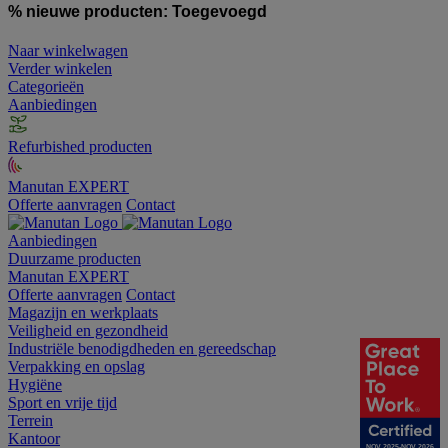
% nieuwe producten:
Toegevoegd
Naar winkelwagen
Verder winkelen
Categorieën
Aanbiedingen
Refurbished producten
Manutan EXPERT
Offerte aanvragen
Contact
Aanbiedingen
Duurzame producten
Manutan EXPERT
Offerte aanvragen
Contact
Magazijn en werkplaats
Veiligheid en gezondheid
Industriële benodigdheden en gereedschap
Verpakking en opslag
Hygiëne
Sport en vrije tijd
Terrein
Kantoor
NOV 2025-NOV 2026