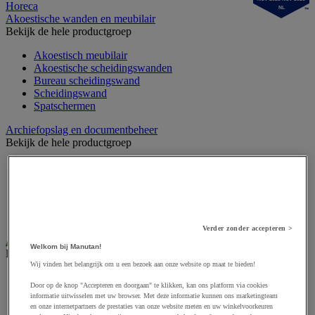
Horeca
NL
Akoestische wanden en meubilair
Bekijk de hele productgroep
Akoestisch meubilair
Akoestische scheidingswanden
Bureau scheidingswand
Scheidingswand
Spatschermen
Archiefopslag en documentbeheer
Bekijk de hele productgroep
Archiefdoos
Bureau organizer
Hangmap
Ordner, tabblad en showtas
Sorteermap
Verder zonder accepteren >
Audiovisueel
Welkom bij Manutan!
Bekijk de hele productgroep
Wij vinden het belangrijk om u een bezoek aan onze website op maat te bieden!
Aansluitingen audio en video
Door op de knop "Accepteren en doorgaan" te klikken, kan ons platform via cookies
Audio- en Hi-Fi-apparatuur
informatie uitwisselen met uw browser. Met deze informatie kunnen ons marketingteam
Dynamisch en interactief weergavesysteem
en onze internetpartners de prestaties van onze website meten en uw winkelvoorkeuren