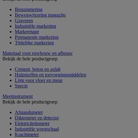
Benummering
Bewegwijzering magazijn
Graveren
Industriële markering
Markeertape
Permanente markering
Tijdelijke markering
Materiaal voor ruwbouw en afbouw
Bekijk de hele productgroep
Cement, beton en asfalt
Hulpstoffen en toevoegingsmiddelen
Lijm voor vloer en muur
Specie
Meetinstrument
Bekijk de hele productgroep
Afstandsmeter
Diktemeter en detector
Elektriciteitsmeter
Industriële weegschaal
Krachtmeter