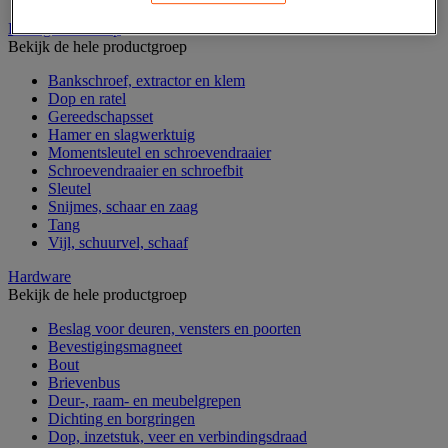
Handgereedschap
Bekijk de hele productgroep
Bankschroef, extractor en klem
Dop en ratel
Gereedschapsset
Hamer en slagwerktuig
Momentsleutel en schroevendraaier
Schroevendraaier en schroefbit
Sleutel
Snijmes, schaar en zaag
Tang
Vijl, schuurvel, schaaf
Hardware
Bekijk de hele productgroep
Beslag voor deuren, vensters en poorten
Bevestigingsmagneet
Bout
Brievenbus
Deur-, raam- en meubelgrepen
Dichting en borgringen
Dop, inzetstuk, veer en verbindingsdraad