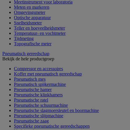
Meetinstrument voor laboratoria
Meten en markeren
Omgevingsmeter
Optische apparatuur
Snelheidsmeter
Teller en hoeveelheidsmeter
Temperatuur- en vochtmeter
Tijdmeting
Topografische meter
Pneumatisch gereedschap
Bekijk de hele productgroep
Compressor en accessoires
Koffer met pneumatisch gereedschap
Pneumatisch mes
Pneumatisch spijkermachine
Pneumatische hamer
Pneumatische klinkhamers
Pneumatische ratel
Pneumatische schuurmachine
Pneumatische slagmoersleutel en boormachine
Pneumatische slijpmachine
Pneumatische zaag
Specifieke pneumatische gereedschappen