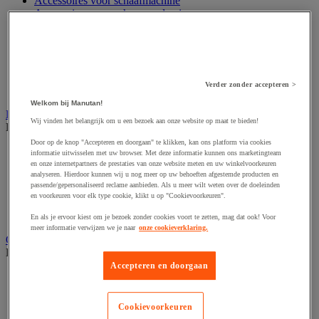
Accessoires voor schaafmachine
Accessoires voor schroevendraaier
Accessoires voor schuurmachine
Accessoires voor slijpmachine
Accessoires voor snij- en snoeigereedschap
Accessoires voor snij-schuurmachine
Accessoires voor spijkermachine
Verder zonder accepteren >
Accessoires voor zaag
Welkom bij Manutan!
Elektrische toebehoren en verlichting
Wij vinden het belangrijk om u een bezoek aan onze website op maat te bieden!
Bekijk de hele productgroep
Door op de knop "Accepteren en doorgaan" te klikken, kan ons platform via cookies
Accessoires voor elektrisch schakelpaneel
informatie uitwisselen met uw browser. Met deze informatie kunnen ons marketingteam
Batterij, oplader en kabel
en onze internetpartners de prestaties van onze website meten en uw winkelvoorkeuren
analyseren. Hierdoor kunnen wij u nog meer op uw behoeften afgestemde producten en
Elektrische kabel
passende/gepersonaliseerd reclame aanbieden. Als u meer wilt weten over de doeleinden
Elektrische uitrusting
en voorkeuren voor elk type cookie, klikt u op "Cookievoorkeuren".
Verlengsnoer, stekkerdoos en kapelhaspel
Wandcontactdoos en schakelaar
En als je ervoor kiest om je bezoek zonder cookies voort te zetten, mag dat ook! Voor
meer informatie verwijzen we je naar
onze cookieverklaring.
Gereedschap opbergen
Bekijk de hele productgroep
Accepteren en doorgaan
Assortimentsdoos en gereedschapkoffer
Gereedschapskist en opbergtas
Gereedschapskoffer en versterkte kist
Cookievoorkeuren
Verrijdbare werktafel