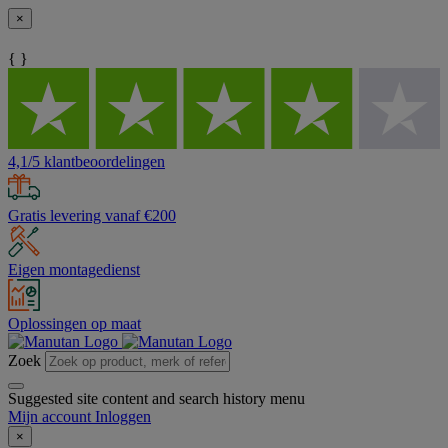
×
{ }
4,1/5 klantbeoordelingen
Gratis levering vanaf €200
Eigen montagedienst
Oplossingen op maat
Zoek
Suggested site content and search history menu
Mijn account
Inloggen
×