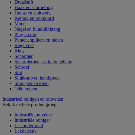
Draadstift
Haak en schroefoog
Hang- en sluitwerk
Ketting en trekkoord
Moer
Nagel en blindklinktang
Plug en pin
Punten, spijkers en nieten
Regelvoet
Ring
Scharnier
Scharnierpen, -strip en geheng
Schroef
Slot
Sluitknop en handgreep
Spie, pen en klem
Trildempend
Industrieel reinigen en ontvetten
Bekijk de hele productgroep
Industriële ontvetter
Industriële reiniger
Las onderhoud
Lekdetectie