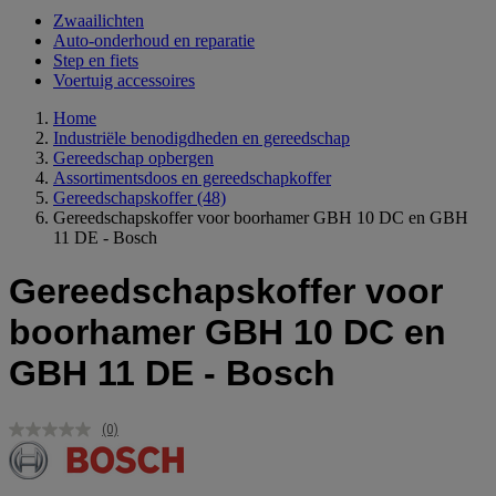
Zwaailichten
Auto-onderhoud en reparatie
Step en fiets
Voertuig accessoires
Home
Industriële benodigdheden en gereedschap
Gereedschap opbergen
Assortimentsdoos en gereedschapkoffer
Gereedschapskoffer
(48)
Gereedschapskoffer voor boorhamer GBH 10 DC en GBH
11 DE - Bosch
Gereedschapskoffer voor
boorhamer GBH 10 DC en
GBH 11 DE - Bosch
(0)
Geen
scorewaarde.
Dezelfde
paginalink.