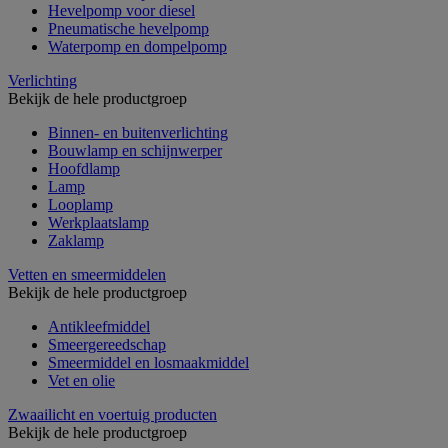
Hevelpomp voor diesel
Pneumatische hevelpomp
Waterpomp en dompelpomp
Verlichting
Bekijk de hele productgroep
Binnen- en buitenverlichting
Bouwlamp en schijnwerper
Hoofdlamp
Lamp
Looplamp
Werkplaatslamp
Zaklamp
Vetten en smeermiddelen
Bekijk de hele productgroep
Antikleefmiddel
Smeergereedschap
Smeermiddel en losmaakmiddel
Vet en olie
Zwaailicht en voertuig producten
Bekijk de hele productgroep