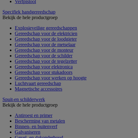
Verfpistool
Specifiek handgereedschap
Bekijk de hele productgroep
Explosieveilige gereedschappen
Gereedschap voor de elektricien
Gereedschap voor de loodgieter
Gereedschap voor de metselaar
Gereedschap voor de monteur
Gereedschap voor de schilder
Gereedschap voor de tegelzetter
Gereedschap voor elektronica
Gereedschap voor stukadoors
Gereedschap voor werken op hoogte
Luchtvaart gereedschap
Magnetische accessoires
Spuit-en schilderwerk
Bekijk de hele productgroep
Antiroest en primer
Bescherming van metalen
Binnen- en buitenverf
Galvaniseren
Gevel- en dakonderhoud