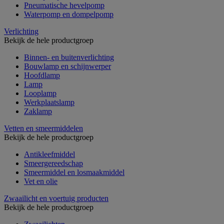
Pneumatische hevelpomp
Waterpomp en dompelpomp
Verlichting
Bekijk de hele productgroep
Binnen- en buitenverlichting
Bouwlamp en schijnwerper
Hoofdlamp
Lamp
Looplamp
Werkplaatslamp
Zaklamp
Vetten en smeermiddelen
Bekijk de hele productgroep
Antikleefmiddel
Smeergereedschap
Smeermiddel en losmaakmiddel
Vet en olie
Zwaailicht en voertuig producten
Bekijk de hele productgroep