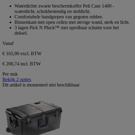
sterren.
van
Waterdichte zwarte beschermkoffer Peli Case 1400 -
de
waterdicht, schokbestendig en stofdicht.
5
Comfortabele handgrepen van gegoten rubber.
sterren.
Binnenkant met open cellen met stevige wand, sterk en licht.
3 lagen Pick N Pluck™ met oprolbaar schuim voor het
deksel.
Vanaf
€ 165,90
excl. BTW
€ 200,74 incl. BTW
Per stuk
Bekijk 2 opties
Dit artikel is momenteel niet beschikbaar