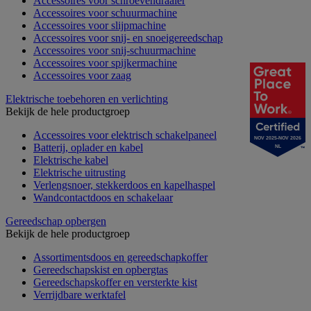
Accessoires voor schroevendraaier
Accessoires voor schuurmachine
Accessoires voor slijpmachine
Accessoires voor snij- en snoeigereedschap
Accessoires voor snij-schuurmachine
Accessoires voor spijkermachine
Accessoires voor zaag
Elektrische toebehoren en verlichting
Bekijk de hele productgroep
Accessoires voor elektrisch schakelpaneel
NOV 2025-NOV 2026
Batterij, oplader en kabel
NL
Elektrische kabel
Elektrische uitrusting
Verlengsnoer, stekkerdoos en kapelhaspel
Wandcontactdoos en schakelaar
Gereedschap opbergen
Bekijk de hele productgroep
Assortimentsdoos en gereedschapkoffer
Gereedschapskist en opbergtas
Gereedschapskoffer en versterkte kist
Verrijdbare werktafel