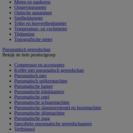
Meten en markeren
Omgevingsmeter
Optische apparatuur
Snelheidsmeter
Teller en hoeveelheidsmeter
Temperatuur- en vochtmeter
Tijdmeting
Topografische meter
Pneumatisch gereedschap
Bekijk de hele productgroep
Compressor en accessoires
Koffer met pneumatisch gereedschap
Pneumatisch mes
Pneumatisch spijkermachine
Pneumatische hamer
Pneumatische klinkhamers
Pneumatische ratel
Pneumatische schuurmachine
Pneumatische slagmoersleutel en boormachine
Pneumatische slijpmachine
Pneumatische zaag
Specifieke pneumatische gereedschappen
Verfpistool