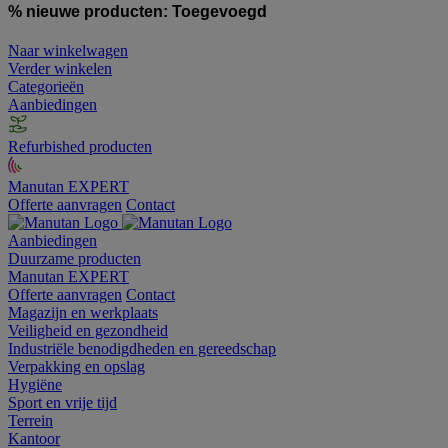
% nieuwe producten:
Toegevoegd
Naar winkelwagen
Verder winkelen
Categorieën
Aanbiedingen
Refurbished producten
Manutan EXPERT
Offerte aanvragen
Contact
Aanbiedingen
Duurzame producten
Manutan EXPERT
Offerte aanvragen
Contact
Magazijn en werkplaats
Veiligheid en gezondheid
Industriële benodigdheden en gereedschap
Verpakking en opslag
Hygiëne
Sport en vrije tijd
Terrein
Kantoor