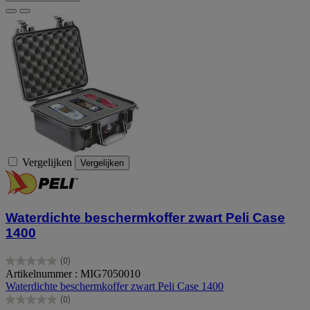
Vergelijken
Vergelijken
Waterdichte beschermkoffer zwart Peli Case
1400
(0)
0.0
Artikelnummer : MIG7050010
van
Waterdichte beschermkoffer zwart Peli Case 1400
de
(0)
5
0.0