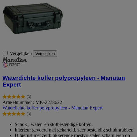
Vergelijken
Vergelijken
Waterdichte koffer polypropyleen - Manutan
Expert
(3)
5.0
Artikelnummer : MIG2278622
van
Waterdichte koffer polypropyleen - Manutan Expert
de
(3)
5
5.0
sterren.
van
Schok-, water- en stofbestendige koffer.
3
de
Interieur gevoerd met gekarteld, zeer bestendig schuimrubber.
beoordelingen
5
Uitgerust met zelfblokkerende roestvrijstalen scharnieren op