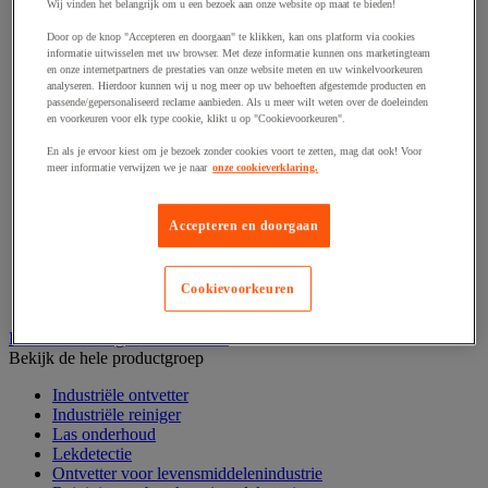
Haak en schroefoog
Wij vinden het belangrijk om u een bezoek aan onze website op maat te bieden!
Hang- en sluitwerk
Door op de knop "Accepteren en doorgaan" te klikken, kan ons platform via cookies
Ketting en trekkoord
informatie uitwisselen met uw browser. Met deze informatie kunnen ons marketingteam
Moer
en onze internetpartners de prestaties van onze website meten en uw winkelvoorkeuren
Nagel en blindklinktang
analyseren. Hierdoor kunnen wij u nog meer op uw behoeften afgestemde producten en
Plug en pin
passende/gepersonaliseerd reclame aanbieden. Als u meer wilt weten over de doeleinden
en voorkeuren voor elk type cookie, klikt u op "Cookievoorkeuren".
Punten, spijkers en nieten
Regelvoet
En als je ervoor kiest om je bezoek zonder cookies voort te zetten, mag dat ook! Voor
Ring
meer informatie verwijzen we je naar
onze cookieverklaring.
Scharnier
Scharnierpen, -strip en geheng
Schroef
Accepteren en doorgaan
Slot
Sluitknop en handgreep
Spie, pen en klem
Cookievoorkeuren
Trildempend
Industrieel reinigen en ontvetten
Bekijk de hele productgroep
Industriële ontvetter
Industriële reiniger
Las onderhoud
Lekdetectie
Ontvetter voor levensmiddelenindustrie