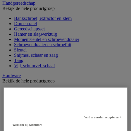
Handgereedschap
Bekijk de hele productgroep
Bankschroef, extractor en klem
Dop en ratel
Gereedschapsset
Hamer en slagwerktuig
Momentsleutel en schroevendraaier
Schroevendraaier en schroefbit
Sleutel
Snijmes, schaar en zaag
Tang
Vijl, schuurvel, schaaf
Hardware
Bekijk de hele productgroep
Beslag voor deuren, vensters en poorten
Bevestigingsmagneet
Bout
Brievenbus
Deur-, raam- en meubelgrepen
Dichting en borgringen
Verder zonder accepteren >
Dop, inzetstuk, veer en verbindingsdraad
Welkom bij Manutan!
Draadstift