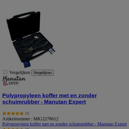
Vergelijken
Vergelijken
Polypropyleen koffer met en zonder
schuimrubber - Manutan Expert
(3)
5.0
Artikelnummer : MIG2278612
van
Polypropyleen koffer met en zonder schuimrubber - Manutan Expert
de