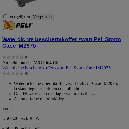
Vergelijken
Vergelijken
Waterdichte beschermkoffer zwart Peli Storm
Case IM2975
(0)
0.0
Artikelnummer : MIG7064058
van
Waterdichte beschermkoffer zwart Peli Storm Case IM2975
de
(0)
5
0.0
sterren.
van
Waterdichte beschermkoffer zwart Peli Air Case IM2975,
de
bestand tegen schokken en stofdicht.
5
Geluidloze wielen met lager van roestvrij staal.
sterren.
Automatische overdrukklep.
Vanaf
€ 569,00
excl. BTW
€ 688,49 incl. BTW