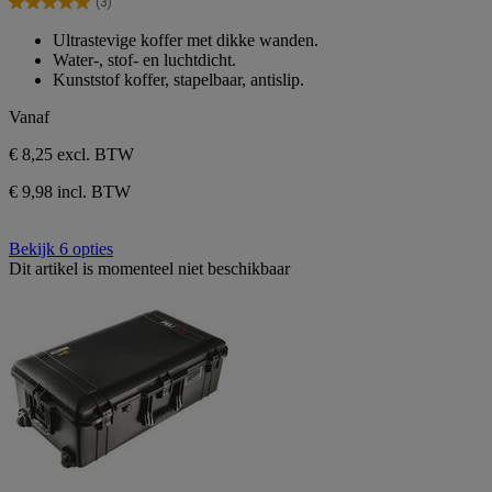
(3)
5
5.0
sterren.
van
Ultrastevige koffer met dikke wanden.
3
de
Water-, stof- en luchtdicht.
beoordelingen
5
Kunststof koffer, stapelbaar, antislip.
sterren.
3
Vanaf
beoordelingen
€ 8,25
excl. BTW
€ 9,98 incl. BTW
Bekijk 6 opties
Dit artikel is momenteel niet beschikbaar