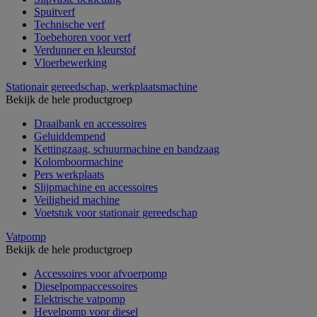
Spuitverf
Technische verf
Toebehoren voor verf
Verdunner en kleurstof
Vloerbewerking
Stationair gereedschap, werkplaatsmachine
Bekijk de hele productgroep
Draaibank en accessoires
Geluiddempend
Kettingzaag, schuurmachine en bandzaag
Kolomboormachine
Pers werkplaats
Slijpmachine en accessoires
Veiligheid machine
Voetstuk voor stationair gereedschap
Vatpomp
Bekijk de hele productgroep
Accessoires voor afvoerpomp
Dieselpompaccessoires
Elektrische vatpomp
Hevelpomp voor diesel