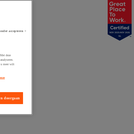
onder accepteren >
NOV 2025-NOV 2026
NL
 Met deze
analyseren.
 u meer wilt
onze
en doorgaan