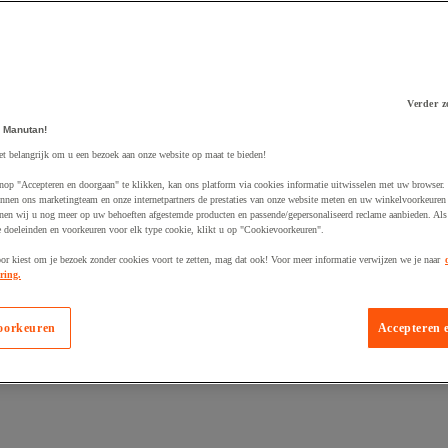
Verder z
 winkelwagen
 Manutan!
et belangrijk om u een bezoek aan onze website op maat te bieden!
nop "Accepteren en doorgaan" te klikken, kan ons platform via cookies informatie uitwisselen met uw browser.
nnen ons marketingteam en onze internetpartners de prestaties van onze website meten en uw winkelvoorkeuren 
nen wij u nog meer op uw behoeften afgestemde producten en passende/gepersonaliseerd reclame aanbieden. Als
 doeleinden en voorkeuren voor elk type cookie, klikt u op "Cookievoorkeuren".
oor kiest om je bezoek zonder cookies voort te zetten, mag dat ook! Voor meer informatie verwijzen we je naar
ring.
oorkeuren
Accepteren 