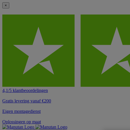
×
4,1/5 klantbeoordelingen
Gratis levering vanaf €200
Eigen montagedienst
Oplossingen op maat