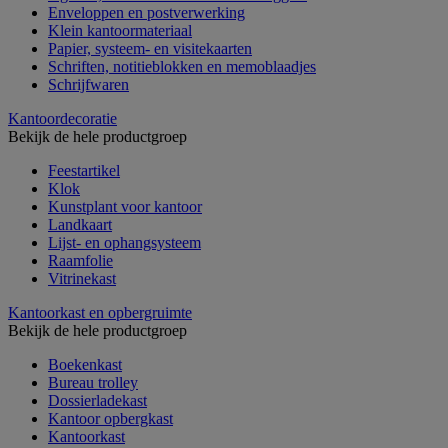
Enveloppen en postverwerking
Klein kantoormateriaal
Papier, systeem- en visitekaarten
Schriften, notitieblokken en memoblaadjes
Schrijfwaren
Kantoordecoratie
Bekijk de hele productgroep
Feestartikel
Klok
Kunstplant voor kantoor
Landkaart
Lijst- en ophangsysteem
Raamfolie
Vitrinekast
Kantoorkast en opbergruimte
Bekijk de hele productgroep
Boekenkast
Bureau trolley
Dossierladekast
Kantoor opbergkast
Kantoorkast