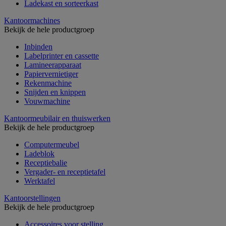
Ladekast en sorteerkast
Kantoormachines
Bekijk de hele productgroep
Inbinden
Labelprinter en cassette
Lamineerapparaat
Papiervernietiger
Rekenmachine
Snijden en knippen
Vouwmachine
Kantoormeubilair en thuiswerken
Bekijk de hele productgroep
Computermeubel
Ladeblok
Receptiebalie
Vergader- en receptietafel
Werktafel
Kantoorstellingen
Bekijk de hele productgroep
Accessoires voor stelling