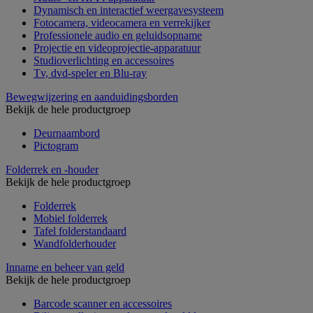
Dynamisch en interactief weergavesysteem
Fotocamera, videocamera en verrekijker
Professionele audio en geluidsopname
Projectie en videoprojectie-apparatuur
Studioverlichting en accessoires
Tv, dvd-speler en Blu-ray
Bewegwijzering en aanduidingsborden
Bekijk de hele productgroep
Deurnaambord
Pictogram
Folderrek en -houder
Bekijk de hele productgroep
Folderrek
Mobiel folderrek
Tafel folderstandaard
Wandfolderhouder
Inname en beheer van geld
Bekijk de hele productgroep
Barcode scanner en accessoires