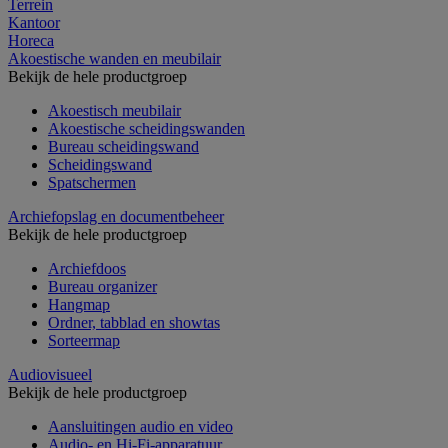
Terrein
Kantoor
Horeca
Akoestische wanden en meubilair
Bekijk de hele productgroep
Akoestisch meubilair
Akoestische scheidingswanden
Bureau scheidingswand
Scheidingswand
Spatschermen
Archiefopslag en documentbeheer
Bekijk de hele productgroep
Archiefdoos
Bureau organizer
Hangmap
Ordner, tabblad en showtas
Sorteermap
Audiovisueel
Bekijk de hele productgroep
Aansluitingen audio en video
Audio- en Hi-Fi-apparatuur