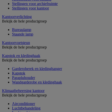
Stellingen voor archiefruimte
Stellingen voor kantoor
Kantoorverlichting
Bekijk de hele productgroep
Bureaulamp
Staande lamp
Kantoorvoetsteun
Bekijk de hele productgroep
Kapstok en kledinghaak
Bekijk de hele productgroep
Garderoberek en kledinghanger
Kapstok
Parapluhouder
Wandgarderobe en kledinghaak
Klimaatbeheersing kantoor
Bekijk de hele productgroep
Airconditioner
Luchtbehandeling