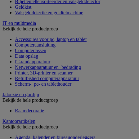
Biljettenteller/sorteerder en valsgelddetector
Geldkist
Valsgelddetectie en geldtelmachine
IT en multimedia
Bekijk de hele productgroep
Accessoires voor pc, laptop en tablet
Computeraansluiting
Computertassen
Data opslag
IT-randapparatuur
Netwerkapparatuur en -bedrading
Printer, 3D-printer en scanner
Refurbished computerapparatuur
Scherm-, pc- en tablethouder
Jaloezie en gordijn
Bekijk de hele productgroep
Raamdecoratie
Kantoorartikelen
Bekijk de hele productgroep
Agenda, kalender en bureauonderleggers