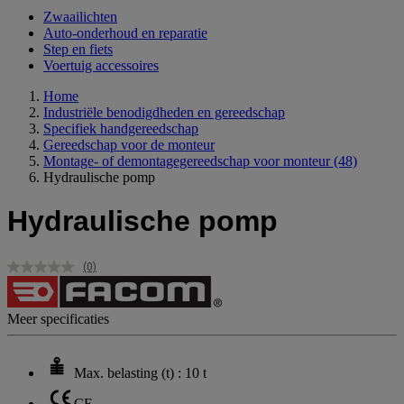
Zwaailichten
Auto-onderhoud en reparatie
Step en fiets
Voertuig accessoires
Home
Industriële benodigdheden en gereedschap
Specifiek handgereedschap
Gereedschap voor de monteur
Montage- of demontagegereedschap voor monteur
(48)
Hydraulische pomp
Hydraulische pomp
(0)
Geen
scorewaarde.
Dezelfde
paginalink.
Meer specificaties
Max. belasting (t) : 10 t
CE