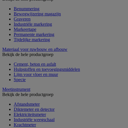
Benummering
Bewegwijzering magazijn
Graveren
Industriële markering
Markeertape
Permanente markering
Tijdelijke markering
Materiaal voor ruwbouw en afbouw
Bekijk de hele productgroep
Cement, beton en asfalt
Hulpstoffen en toevoegingsmiddelen
Lijm voor vloer en muur
Specie
Meetinstrument
Bekijk de hele productgroep
Afstandsmeter
Diktemeter en detector
Elektriciteitsmeter
Industriële weegschaal
Krachtmeter