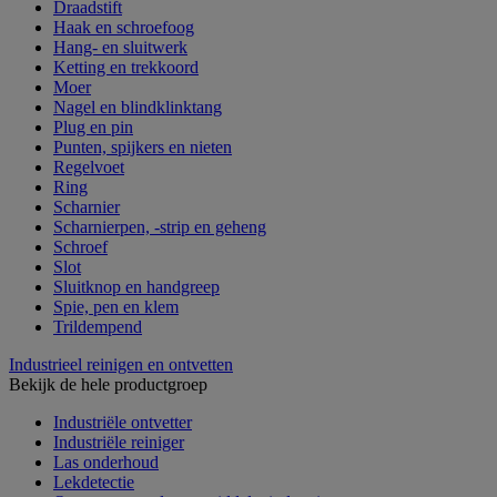
Draadstift
Haak en schroefoog
Hang- en sluitwerk
Ketting en trekkoord
Moer
Nagel en blindklinktang
Plug en pin
Punten, spijkers en nieten
Regelvoet
Ring
Scharnier
Scharnierpen, -strip en geheng
Schroef
Slot
Sluitknop en handgreep
Spie, pen en klem
Trildempend
Industrieel reinigen en ontvetten
Bekijk de hele productgroep
Industriële ontvetter
Industriële reiniger
Las onderhoud
Lekdetectie