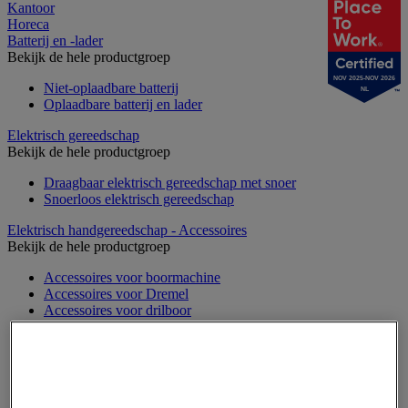
Kantoor
Horeca
Batterij en -lader
Bekijk de hele productgroep
NOV 2025-NOV 2026
Niet-oplaadbare batterij
NL
Oplaadbare batterij en lader
Elektrisch gereedschap
Bekijk de hele productgroep
Draagbaar elektrisch gereedschap met snoer
Snoerloos elektrisch gereedschap
Elektrisch handgereedschap - Accessoires
Bekijk de hele productgroep
Accessoires voor boormachine
Accessoires voor Dremel
Accessoires voor drilboor
Accessoires voor elektrisch gereedschap
Accessoires voor freesmachine
Accessoires voor heteluchtpistool
Accessoires voor multifunctionele gereedschap
Accessoires voor polijstmachine