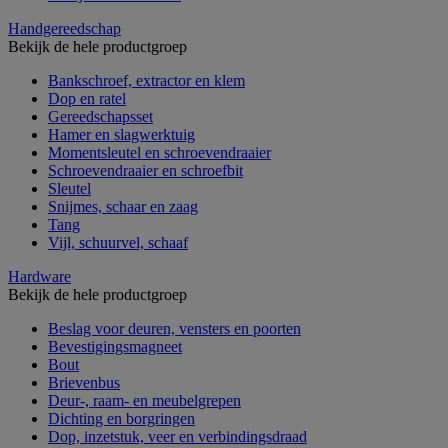
Handgereedschap
Bekijk de hele productgroep
Bankschroef, extractor en klem
Dop en ratel
Gereedschapsset
Hamer en slagwerktuig
Momentsleutel en schroevendraaier
Schroevendraaier en schroefbit
Sleutel
Snijmes, schaar en zaag
Tang
Vijl, schuurvel, schaaf
Hardware
Bekijk de hele productgroep
Beslag voor deuren, vensters en poorten
Bevestigingsmagneet
Bout
Brievenbus
Deur-, raam- en meubelgrepen
Dichting en borgringen
Dop, inzetstuk, veer en verbindingsdraad