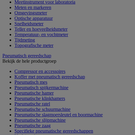
Meetinstrument voor laboratoria
Meten en markeren
Omgevingsmeter
Optische apparatuur
Snelheidsmeter
Teller en hoeveelheidsmeter
Temperatuur- en vochtmeter
Tijdmeting
Topografische meter
Pneumatisch gereedschap
Bekijk de hele productgroep
Compressor en accessoires
Koffer met pneumatisch gereedschap
Pneumatisch mes
Pneumatisch spijkermachine
Pneumatische hamer
Pneumatische klinkhamers
Pneumatische ratel
Pneumatische schuurmachine
Pneumatische slagmoersleutel en boormachine
Pneumatische slijpmachine
Pneumatische zaag
Specifieke pneumatische gereedschappen