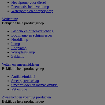
Hevelpomp voor diesel
Pneumatische hevelpomp
Waterpomp en dompelpomp
Verlichting
Bekijk de hele productgroep
Binnen- en buitenverlichting
Bouwlamp en schijnwerper
Hoofdlamp
Lamp
Looplamp
Werkplaatslamp
Zaklamp
Vetten en smeermiddelen
Bekijk de hele productgroep
Antikleefmiddel
Smeergereedschap
Smeermiddel en losmaakmiddel
Vet en olie
Zwaailicht en voertuig producten
Bekijk de hele productgroep