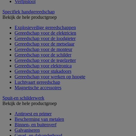
Verfpistool
Specifiek handgereedschap
Bekijk de hele productgroep
Explosieveilige gereedschappen
Gereedschap voor de elektricien
Gereedschap voor de loodgieter
Gereedschap voor de metselaar
Gereedschap voor de monteur
Gereedschap voor de schilder
Gereedschap voor de tegelzetter
Gereedschap voor elektronica
Gereedschap voor stukadoors
Gereedschap voor werken op hoogte
Luchtvaart gereedschap
Magnetische accessoires
Spuit-en schilderwerk
Bekijk de hele productgroep
Antiroest en primer
Bescherming van metalen
Binnen- en buitenverf
Galvaniseren
Gevel- en dakonderhoud