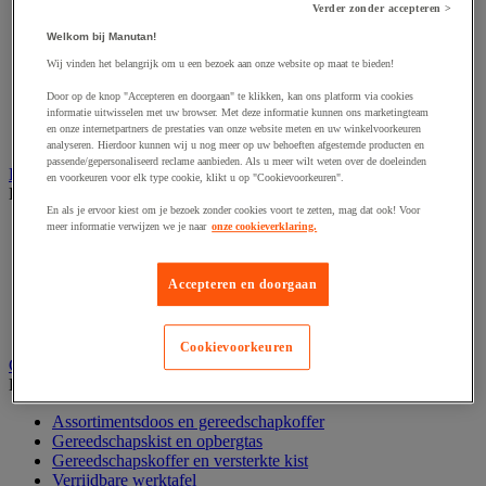
Accessoires voor schaafmachine
Verder zonder accepteren >
Accessoires voor schroevendraaier
Accessoires voor schuurmachine
Welkom bij Manutan!
Accessoires voor slijpmachine
Wij vinden het belangrijk om u een bezoek aan onze website op maat te bieden!
Accessoires voor snij- en snoeigereedschap
Accessoires voor snij-schuurmachine
Door op de knop "Accepteren en doorgaan" te klikken, kan ons platform via cookies
informatie uitwisselen met uw browser. Met deze informatie kunnen ons marketingteam
Accessoires voor spijkermachine
en onze internetpartners de prestaties van onze website meten en uw winkelvoorkeuren
Accessoires voor zaag
analyseren. Hierdoor kunnen wij u nog meer op uw behoeften afgestemde producten en
passende/gepersonaliseerd reclame aanbieden. Als u meer wilt weten over de doeleinden
Elektrische toebehoren en verlichting
en voorkeuren voor elk type cookie, klikt u op "Cookievoorkeuren".
Bekijk de hele productgroep
En als je ervoor kiest om je bezoek zonder cookies voort te zetten, mag dat ook! Voor
meer informatie verwijzen we je naar
onze cookieverklaring.
Accessoires voor elektrisch schakelpaneel
Batterij, oplader en kabel
Elektrische kabel
Accepteren en doorgaan
Elektrische uitrusting
Verlengsnoer, stekkerdoos en kapelhaspel
Wandcontactdoos en schakelaar
Cookievoorkeuren
Gereedschap opbergen
Bekijk de hele productgroep
Assortimentsdoos en gereedschapkoffer
Gereedschapskist en opbergtas
Gereedschapskoffer en versterkte kist
Verrijdbare werktafel