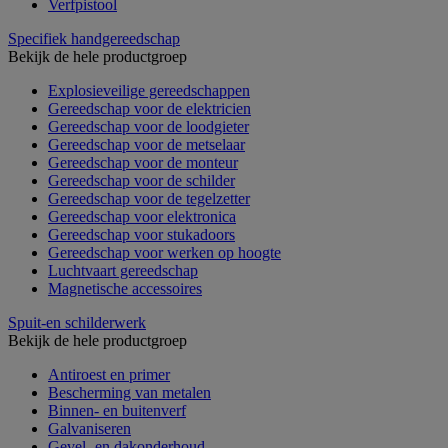
Verfpistool
Specifiek handgereedschap
Bekijk de hele productgroep
Explosieveilige gereedschappen
Gereedschap voor de elektricien
Gereedschap voor de loodgieter
Gereedschap voor de metselaar
Gereedschap voor de monteur
Gereedschap voor de schilder
Gereedschap voor de tegelzetter
Gereedschap voor elektronica
Gereedschap voor stukadoors
Gereedschap voor werken op hoogte
Luchtvaart gereedschap
Magnetische accessoires
Spuit-en schilderwerk
Bekijk de hele productgroep
Antiroest en primer
Bescherming van metalen
Binnen- en buitenverf
Galvaniseren
Gevel- en dakonderhoud