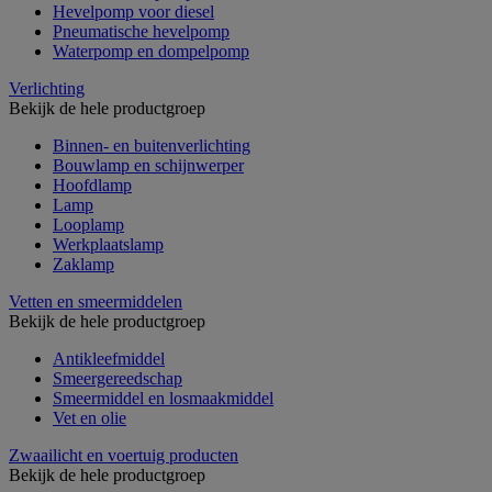
Hevelpomp voor diesel
Pneumatische hevelpomp
Waterpomp en dompelpomp
Verlichting
Bekijk de hele productgroep
Binnen- en buitenverlichting
Bouwlamp en schijnwerper
Hoofdlamp
Lamp
Looplamp
Werkplaatslamp
Zaklamp
Vetten en smeermiddelen
Bekijk de hele productgroep
Antikleefmiddel
Smeergereedschap
Smeermiddel en losmaakmiddel
Vet en olie
Zwaailicht en voertuig producten
Bekijk de hele productgroep