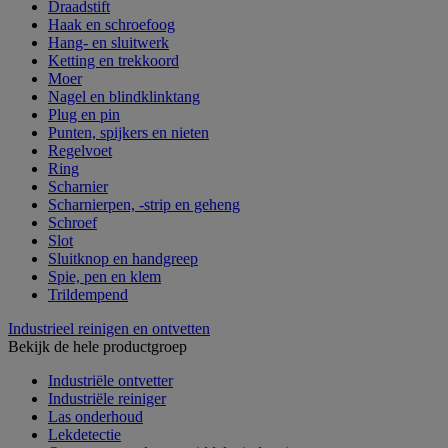
Draadstift
Haak en schroefoog
Hang- en sluitwerk
Ketting en trekkoord
Moer
Nagel en blindklinktang
Plug en pin
Punten, spijkers en nieten
Regelvoet
Ring
Scharnier
Scharnierpen, -strip en geheng
Schroef
Slot
Sluitknop en handgreep
Spie, pen en klem
Trildempend
Industrieel reinigen en ontvetten
Bekijk de hele productgroep
Industriële ontvetter
Industriële reiniger
Las onderhoud
Lekdetectie