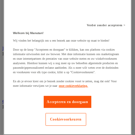
Accessoires voor schaafmachine
Accessoires voor schroevendraaier
Accessoires voor schuurmachine
Accessoires voor slijpmachine
Accessoires voor snij- en snoeigereedschap
Verder zonder accepteren >
Accessoires voor snij-schuurmachine
Accessoires voor spijkermachine
Welkom bij Manutan!
Accessoires voor zaag
Wij vinden het belangrijk om u een bezoek aan onze website op maat te bieden!
Elektrische toebehoren en verlichting
Door op de knop "Accepteren en doorgaan" te klikken, kan ons platform via cookies
Bekijk de hele productgroep
informatie uitwisselen met uw browser. Met deze informatie kunnen ons marketingteam
en onze internetpartners de prestaties van onze website meten en uw winkelvoorkeuren
Accessoires voor elektrisch schakelpaneel
analyseren. Hierdoor kunnen wij u nog meer op uw behoeften afgestemde producten en
passende/gepersonaliseerd reclame aanbieden. Als u meer wilt weten over de doeleinden
Batterij, oplader en kabel
en voorkeuren voor elk type cookie, klikt u op "Cookievoorkeuren".
Elektrische kabel
Elektrische uitrusting
En als je ervoor kiest om je bezoek zonder cookies voort te zetten, mag dat ook! Voor
Verlengsnoer, stekkerdoos en kapelhaspel
meer informatie verwijzen we je naar
onze cookieverklaring.
Wandcontactdoos en schakelaar
Gereedschap opbergen
Accepteren en doorgaan
Bekijk de hele productgroep
Assortimentsdoos en gereedschapkoffer
Cookievoorkeuren
Gereedschapskist en opbergtas
Gereedschapskoffer en versterkte kist
Verrijdbare werktafel