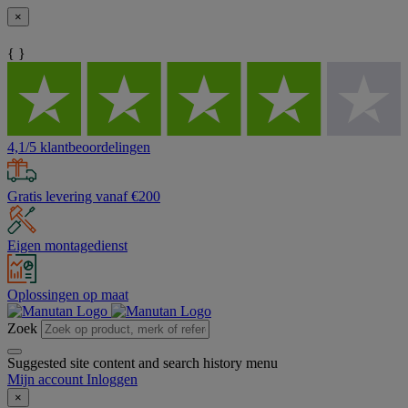
×
{ }
4,1/5 klantbeoordelingen
Gratis levering vanaf €200
Eigen montagedienst
Oplossingen op maat
Zoek
Suggested site content and search history menu
Mijn account
Inloggen
×