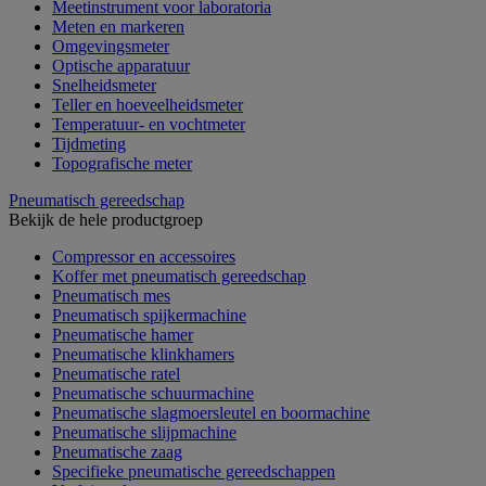
Meetinstrument voor laboratoria
Meten en markeren
Omgevingsmeter
Optische apparatuur
Snelheidsmeter
Teller en hoeveelheidsmeter
Temperatuur- en vochtmeter
Tijdmeting
Topografische meter
Pneumatisch gereedschap
Bekijk de hele productgroep
Compressor en accessoires
Koffer met pneumatisch gereedschap
Pneumatisch mes
Pneumatisch spijkermachine
Pneumatische hamer
Pneumatische klinkhamers
Pneumatische ratel
Pneumatische schuurmachine
Pneumatische slagmoersleutel en boormachine
Pneumatische slijpmachine
Pneumatische zaag
Specifieke pneumatische gereedschappen