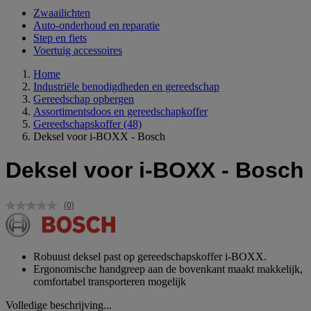
Zwaailichten
Auto-onderhoud en reparatie
Step en fiets
Voertuig accessoires
Home
Industriële benodigdheden en gereedschap
Gereedschap opbergen
Assortimentsdoos en gereedschapkoffer
Gereedschapskoffer
(48)
Deksel voor i-BOXX - Bosch
Deksel voor i-BOXX - Bosch
(0)
Geen
scorewaarde.
Dezelfde
paginalink.
Robuust deksel past op gereedschapskoffer i-BOXX.
Ergonomische handgreep aan de bovenkant maakt makkelijk,
comfortabel transporteren mogelijk
Volledige beschrijving...