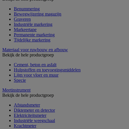
Benummering
Bewegwijzering magazijn
Graveren
Industriële markering
Markeertape
Permanente markering
Tijdelijke markering
Materiaal voor ruwbouw en afbouw
Bekijk de hele productgroep
Cement, beton en asfalt
Hulpstoffen en toevoegingsmiddelen
Lijm voor vloer en muur
Specie
Meetinstrument
Bekijk de hele productgroep
Afstandsmeter
Diktemeter en detector
Elektriciteitsmeter
Industriële weegschaal
Krachtmeter