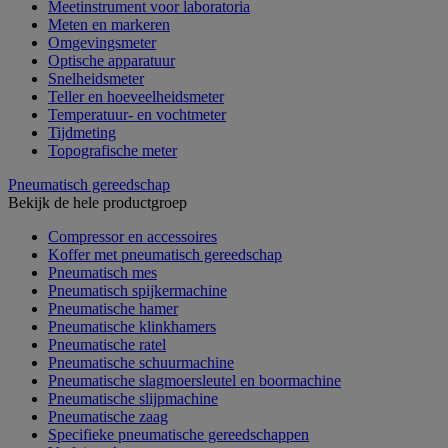
Meetinstrument voor laboratoria
Meten en markeren
Omgevingsmeter
Optische apparatuur
Snelheidsmeter
Teller en hoeveelheidsmeter
Temperatuur- en vochtmeter
Tijdmeting
Topografische meter
Pneumatisch gereedschap
Bekijk de hele productgroep
Compressor en accessoires
Koffer met pneumatisch gereedschap
Pneumatisch mes
Pneumatisch spijkermachine
Pneumatische hamer
Pneumatische klinkhamers
Pneumatische ratel
Pneumatische schuurmachine
Pneumatische slagmoersleutel en boormachine
Pneumatische slijpmachine
Pneumatische zaag
Specifieke pneumatische gereedschappen