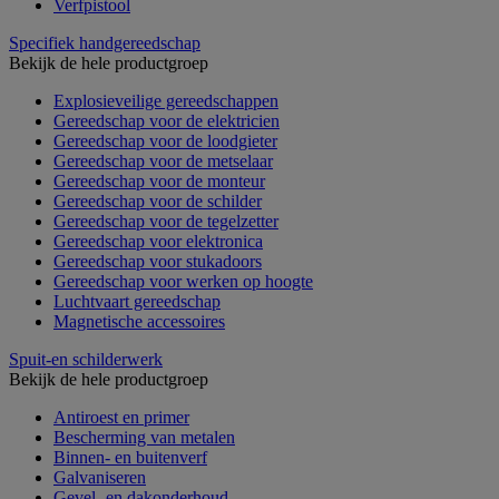
Verfpistool
Specifiek handgereedschap
Bekijk de hele productgroep
Explosieveilige gereedschappen
Gereedschap voor de elektricien
Gereedschap voor de loodgieter
Gereedschap voor de metselaar
Gereedschap voor de monteur
Gereedschap voor de schilder
Gereedschap voor de tegelzetter
Gereedschap voor elektronica
Gereedschap voor stukadoors
Gereedschap voor werken op hoogte
Luchtvaart gereedschap
Magnetische accessoires
Spuit-en schilderwerk
Bekijk de hele productgroep
Antiroest en primer
Bescherming van metalen
Binnen- en buitenverf
Galvaniseren
Gevel- en dakonderhoud