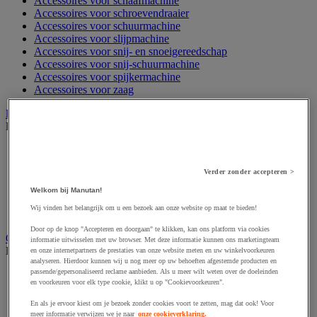
Accessoires voor schaafmachine
Accessoires voor schroevendraaier
Accessoires voor schuurmachine
Accessoires voor slijpmachine
Accessoires voor snij- en snoeigereedschap
Accessoires voor snij-schuurmachine
Accessoires voor spijkermachine
Accessoires voor zaag
Elektrische toebehoren en verlichting
Bekijk de hele productgroep
Accessoires voor elektrisch schakelpaneel
Batterij, oplader en kabel
Verder zonder accepteren >
Elektrische kabel
Elektrische uitrusting
Welkom bij Manutan!
Verlengsnoer, stekkerdoos en kapelhaspel
Wij vinden het belangrijk om u een bezoek aan onze website op maat te bieden!
Wandcontactdoos en schakelaar
Door op de knop "Accepteren en doorgaan" te klikken, kan ons platform via cookies
Gereedschap opbergen
informatie uitwisselen met uw browser. Met deze informatie kunnen ons marketingteam
Bekijk de hele productgroep
en onze internetpartners de prestaties van onze website meten en uw winkelvoorkeuren
analyseren. Hierdoor kunnen wij u nog meer op uw behoeften afgestemde producten en
passende/gepersonaliseerd reclame aanbieden. Als u meer wilt weten over de doeleinden
Assortimentsdoos en gereedschapkoffer
en voorkeuren voor elk type cookie, klikt u op "Cookievoorkeuren".
Gereedschapskist en opbergtas
Gereedschapskoffer en versterkte kist
En als je ervoor kiest om je bezoek zonder cookies voort te zetten, mag dat ook! Voor
Verrijdbare werktafel
meer informatie verwijzen we je naar
onze cookieverklaring.