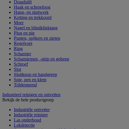
Draadstift
Haak en schroefoog
Hang- en sluitwerk
Ketting en trekkoord
Moer
Nagel en blindklinktang
Plug en pin
Punten, spijkers en nieten
Regelvoet
Ring
Scharnier
Scharnierpen, -strip en geheng
Schroef
Slot
Sluitknop en handgreep
Spie, pen en klem
Trildempend
Industrieel reinigen en ontvetten
Bekijk de hele productgroep
Industriële ontvetter
Industriële reiniger
Las onderhoud
Lekdetectie