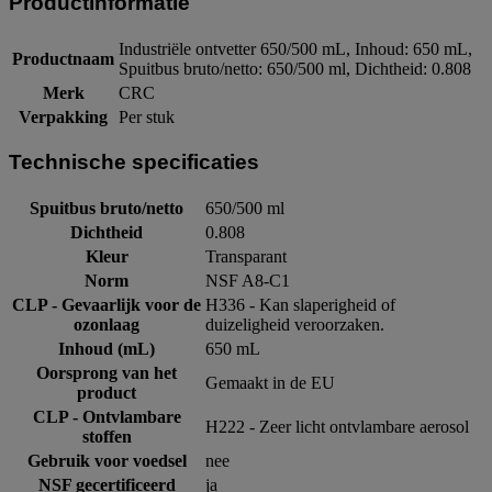
Productinformatie
Industriële ontvetter 650/500 mL, Inhoud: 650 mL,
Productnaam
Spuitbus bruto/netto: 650/500 ml, Dichtheid: 0.808
Merk
CRC
Verpakking
Per stuk
Technische specificaties
Spuitbus bruto/netto
650/500 ml
Dichtheid
0.808
Kleur
Transparant
Norm
NSF A8-C1
CLP - Gevaarlijk voor de
H336 - Kan slaperigheid of
ozonlaag
duizeligheid veroorzaken.
Inhoud (mL)
650 mL
Oorsprong van het
Gemaakt in de EU
product
CLP - Ontvlambare
H222 - Zeer licht ontvlambare aerosol
stoffen
Gebruik voor voedsel
nee
NSF gecertificeerd
ja