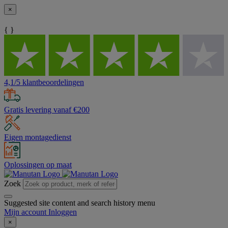
×
{ }
4,1/5 klantbeoordelingen
Gratis levering vanaf €200
Eigen montagedienst
Oplossingen op maat
Zoek
Suggested site content and search history menu
Mijn account
Inloggen
×