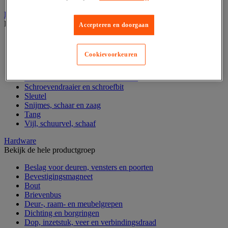
Handgereedschap
Bekijk de hele productgroep
Accepteren en doorgaan
Bankschroef, extractor en klem
Dop en ratel
Cookievoorkeuren
Gereedschapsset
Hamer en slagwerktuig
Momentsleutel en schroevendraaier
Schroevendraaier en schroefbit
Sleutel
Snijmes, schaar en zaag
Tang
Vijl, schuurvel, schaaf
Hardware
Bekijk de hele productgroep
Beslag voor deuren, vensters en poorten
Bevestigingsmagneet
Bout
Brievenbus
Deur-, raam- en meubelgrepen
Dichting en borgringen
Dop, inzetstuk, veer en verbindingsdraad