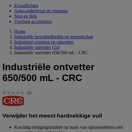
Zwaailichten
Auto-onderhoud en reparatie
Step en fiets
Voertuig accessoires
Home
Industriële benodigdheden en gereedschap
Industrieel reinigen en ontvetten
Industriële ontvetter
(24)
Industriële ontvetter 650/500 mL - CRC
Industriële ontvetter
650/500 mL - CRC
(0)
Geen
scorewaarde.
Dezelfde
paginalink.
Verwijder het meest hardnekkige vuil
Krachtig reinigingsmiddel op basis van oplosmiddelen met