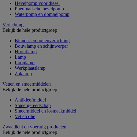
Hevelpomp voor diesel
Pneumatische hevelpomp
Waterpomp en dompelpomp
Verlichting
Bekijk de hele productgroep
Binnen- en buitenverlichting
Bouwlamp en schijnwerper
Hoofdlamp
Lamp
Looplamp
Werkplaatslamp
Zaklamp
Vetten en smeermiddelen
Bekijk de hele productgroep
Antikleefmiddel
Smeergereedschap
Smeermiddel en losmaakmiddel
Vet en olie
Zwaailicht en voertuig producten
Bekijk de hele productgroep