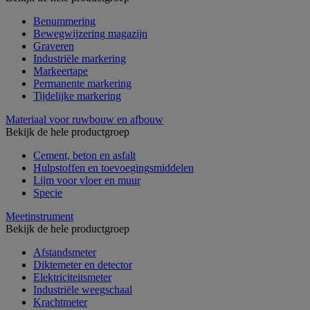
Benummering
Bewegwijzering magazijn
Graveren
Industriële markering
Markeertape
Permanente markering
Tijdelijke markering
Materiaal voor ruwbouw en afbouw
Bekijk de hele productgroep
Cement, beton en asfalt
Hulpstoffen en toevoegingsmiddelen
Lijm voor vloer en muur
Specie
Meetinstrument
Bekijk de hele productgroep
Afstandsmeter
Diktemeter en detector
Elektriciteitsmeter
Industriële weegschaal
Krachtmeter