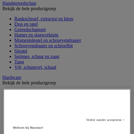
Handgereedschap
Bekijk de hele productgroep
Bankschroef, extractor en klem
Dop en ratel
Gereedschapsset
Hamer en slagwerktuig
Momentsleutel en schroevendraaier
Schroevendraaier en schroefbit
Sleutel
Snijmes, schaar en zaag
Tang
Vijl, schuurvel, schaaf
Hardware
Bekijk de hele productgroep
Beslag voor deuren, vensters en poorten
Bevestigingsmagneet
Bout
Brievenbus
Deur-, raam- en meubelgrepen
Dichting en borgringen
Verder zonder accepteren >
Dop, inzetstuk, veer en verbindingsdraad
Welkom bij Manutan!
Draadstift