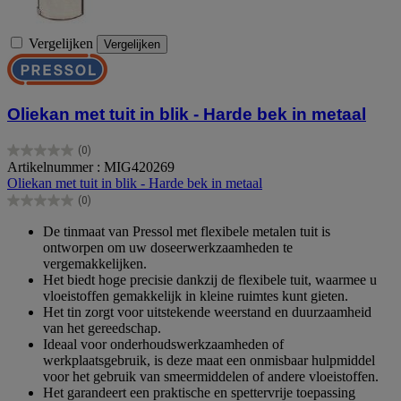
Vergelijken
Vergelijken
Oliekan met tuit in blik - Harde bek in metaal
(0)
0.0
Artikelnummer : MIG420269
van
Oliekan met tuit in blik - Harde bek in metaal
de
(0)
5
0.0
sterren.
van
De tinmaat van Pressol met flexibele metalen tuit is
de
ontworpen om uw doseerwerkzaamheden te
5
vergemakkelijken.
sterren.
Het biedt hoge precisie dankzij de flexibele tuit, waarmee u
vloeistoffen gemakkelijk in kleine ruimtes kunt gieten.
Het tin zorgt voor uitstekende weerstand en duurzaamheid
van het gereedschap.
Ideaal voor onderhoudswerkzaamheden of
werkplaatsgebruik, is deze maat een onmisbaar hulpmiddel
voor het gebruik van smeermiddelen of andere vloeistoffen.
Het garandeert een praktische en spettervrije toepassing