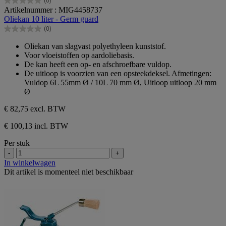
(0)
0.0
Artikelnummer : MIG4458737
van
Oliekan 10 liter - Germ guard
de
(0)
5
0.0
sterren.
van
Oliekan van slagvast polyethyleen kunststof.
de
Voor vloeistoffen op aardoliebasis.
5
De kan heeft een op- en afschroefbare vuldop.
sterren.
De uitloop is voorzien van een opsteekdeksel. Afmetingen:
Vuldop 6L 55mm Ø / 10L 70 mm Ø, Uitloop uitloop 20 mm
Ø
€ 82,75
excl. BTW
€ 100,13 incl. BTW
Per stuk
-
+
In winkelwagen
Dit artikel is momenteel niet beschikbaar