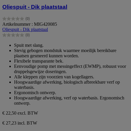
Oliespuit - Dik plaatstaal
(0)
0.0
Artikelnummer : MIG420085
van
Oliespuit - Dik plaatstaal
de
(0)
5
0.0
sterren.
van
Spuit met slang.
de
Stevig gebogen mondstuk waarmee moeilijk bereikbare
5
plaatsen gesmeerd kunnen worden.
sterren.
Flexibele transparante bek.
Eenvoudige pomp met messingeffect (EWMP), robuust voor
druppelsgewijze doseringen.
Alle kleppen zijn voorzien van kogellagers.
Hoogwaardige afwerking, biologisch afbreekbare verf op
waterbasis.
Ergonomisch ontwerp.
Hoogwaardige afwerking, verf op waterbasis. Ergonomisch
ontwerp.
€ 22,50
excl. BTW
€ 27,23 incl. BTW