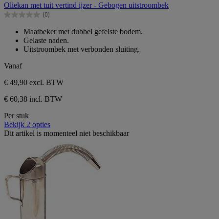
Oliekan met tuit vertind ijzer - Gebogen uitstroombek
de
(0)
5
0.0
sterren.
van
Maatbeker met dubbel gefelste bodem.
de
Gelaste naden.
5
Uitstroombek met verbonden sluiting.
sterren.
Vanaf
€ 49,90
excl. BTW
€ 60,38 incl. BTW
Per stuk
Bekijk 2 opties
Dit artikel is momenteel niet beschikbaar