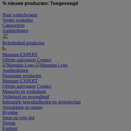
% nieuwe producten:
Toegevoegd
Naar winkelwagen
Verder winkelen
Categorieën
Aanbiedingen
Refurbished producten
Manutan EXPERT
Offerte aanvragen
Contact
Aanbiedingen
Duurzame producten
Manutan EXPERT
Offerte aanvragen
Contact
Magazijn en werkplaats
Veiligheid en gezondheid
Industriële benodigdheden en gereedschap
Verpakking en opslag
Hygiëne
Sport en vrije tijd
Terrein
Kantoor