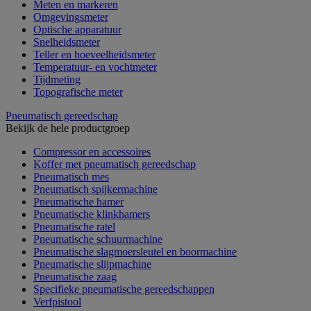
Meten en markeren
Omgevingsmeter
Optische apparatuur
Snelheidsmeter
Teller en hoeveelheidsmeter
Temperatuur- en vochtmeter
Tijdmeting
Topografische meter
Pneumatisch gereedschap
Bekijk de hele productgroep
Compressor en accessoires
Koffer met pneumatisch gereedschap
Pneumatisch mes
Pneumatisch spijkermachine
Pneumatische hamer
Pneumatische klinkhamers
Pneumatische ratel
Pneumatische schuurmachine
Pneumatische slagmoersleutel en boormachine
Pneumatische slijpmachine
Pneumatische zaag
Specifieke pneumatische gereedschappen
Verfpistool