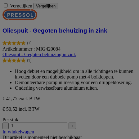
Vergelijken
Vergelijken
Oliespuit - Gegoten behuizing in zink
(1)
5.0
Artikelnummer : MIG420084
van
Oliespuit - Gegoten behuizing in zink
de
(1)
5
5.0
sterren.
van
Hoog debiet en mogelijkheid om in alle richtingen te kunnen
1
de
invetten door een dubbele pomp met 4 bolkleppen.
beoordeling
5
Demonteerbare pomp in messing voor een druppeldosering.
sterren.
Onderling verwisselbare aluminium tuiten.
1
beoordeling
€ 41,75
excl. BTW
€ 50,52 incl. BTW
Per stuk
-
+
In winkelwagen
Dit artikel is momenteel niet beschikbaar