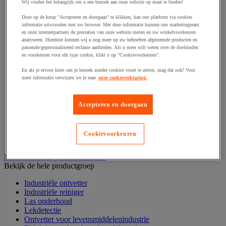
Haak en schroefoog
Wij vinden het belangrijk om u een bezoek aan onze website op maat te bieden!
Hang- en sluitwerk
Door op de knop "Accepteren en doorgaan" te klikken, kan ons platform via cookies
Ketting en trekkoord
informatie uitwisselen met uw browser. Met deze informatie kunnen ons marketingteam
Moer
en onze internetpartners de prestaties van onze website meten en uw winkelvoorkeuren
Nagel en blindklinktang
analyseren. Hierdoor kunnen wij u nog meer op uw behoeften afgestemde producten en
Plug en pin
passende/gepersonaliseerd reclame aanbieden. Als u meer wilt weten over de doeleinden
en voorkeuren voor elk type cookie, klikt u op "Cookievoorkeuren".
Punten, spijkers en nieten
Regelvoet
En als je ervoor kiest om je bezoek zonder cookies voort te zetten, mag dat ook! Voor
Ring
meer informatie verwijzen we je naar
onze cookieverklaring.
Scharnier
Scharnierpen, -strip en geheng
Schroef
Accepteren en doorgaan
Slot
Sluitknop en handgreep
Spie, pen en klem
Cookievoorkeuren
Trildempend
Industrieel reinigen en ontvetten
Bekijk de hele productgroep
Industriële ontvetter
Industriële reiniger
Las onderhoud
Lekdetectie
Ontvetter voor levensmiddelenindustrie