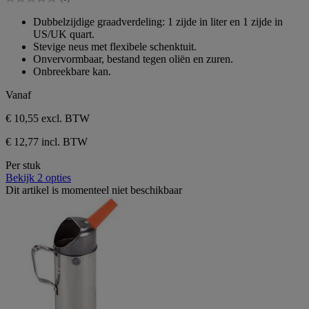
5
0.0
sterren.
van
Dubbelzijdige graadverdeling: 1 zijde in liter en 1 zijde in
de
US/UK quart.
5
Stevige neus met flexibele schenktuit.
sterren.
Onvervormbaar, bestand tegen oliën en zuren.
Onbreekbare kan.
Vanaf
€ 10,55
excl. BTW
€ 12,77 incl. BTW
Per stuk
Bekijk 2 opties
Dit artikel is momenteel niet beschikbaar