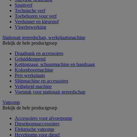
Spuitverf
Technische verf
Toebehoren voor verf
Verdunner en kleurstof
Vloerbewerking
Stationair gereedschap, werkplaatsmachine
Bekijk de hele productgroep
Draaibank en accessoires
Geluiddempend
Kettingzaag, schuurmachine en bandzaag
Kolomboormachine
Pers werkplaats
Slijpmachine en accessoires
Veiligheid machine
Voetstuk voor stationair gereedschap
Vatpomp
Bekijk de hele productgroep
Accessoires voor afvoerpomp
Dieselpompaccessoires
Elektrische vatpomp
Hevelpomp voor diesel