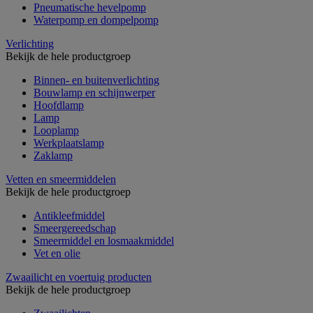
Pneumatische hevelpomp
Waterpomp en dompelpomp
Verlichting
Bekijk de hele productgroep
Binnen- en buitenverlichting
Bouwlamp en schijnwerper
Hoofdlamp
Lamp
Looplamp
Werkplaatslamp
Zaklamp
Vetten en smeermiddelen
Bekijk de hele productgroep
Antikleefmiddel
Smeergereedschap
Smeermiddel en losmaakmiddel
Vet en olie
Zwaailicht en voertuig producten
Bekijk de hele productgroep