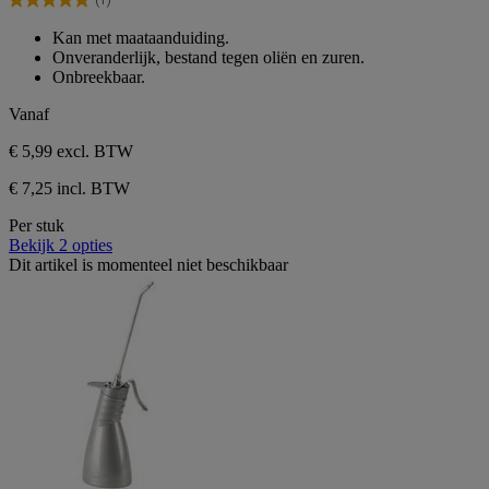
(1)
5
5.0
sterren.
van
Kan met maataanduiding.
1
de
Onveranderlijk, bestand tegen oliën en zuren.
beoordeling
5
Onbreekbaar.
sterren.
1
Vanaf
beoordeling
€ 5,99
excl. BTW
€ 7,25 incl. BTW
Per stuk
Bekijk 2 opties
Dit artikel is momenteel niet beschikbaar