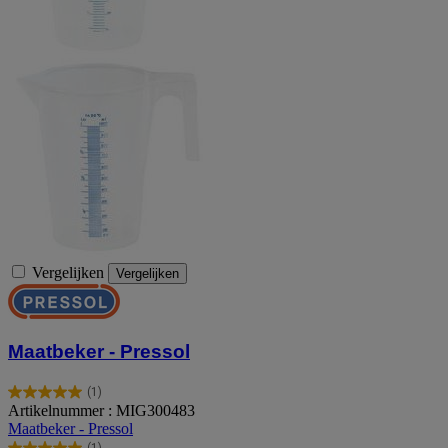
Vergelijken
Vergelijken
Maatbeker - Pressol
(1)
5.0
Artikelnummer : MIG300483
van
Maatbeker - Pressol
de