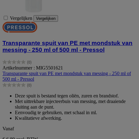
Vergelijken
Vergelijken
Transparante spuit van PE met mondstuk van
messing - 250 ml of 500 ml - Pressol
(0)
0.0
Artikelnummer : MIG5501621
van
Transparante spuit van PE met mondstuk van messing - 250 ml of
de
500 ml - Pressol
5
(0)
sterren.
0.0
van
Deze spuit is bestand tegen oliën, zuren en brandstof.
de
Met uittrekbare injecteerbuis van messing, met draaiende
5
sluiting aan de punt.
sterren.
Eenvoudig te gebruiken, met schaal in ml.
Kwalitatieve afwerking.
Vanaf