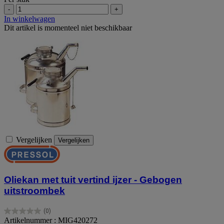
-
+
In winkelwagen
Dit artikel is momenteel niet beschikbaar
Vergelijken
Vergelijken
Oliekan met tuit vertind ijzer - Gebogen
uitstroombek
(0)
0.0
Artikelnummer : MIG420272
van