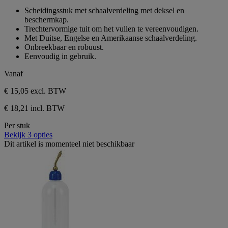
2
van
Scheidingsstuk met schaalverdeling met deksel en
beoordelingen
de
beschermkap.
5
Trechtervormige tuit om het vullen te vereenvoudigen.
sterren.
Met Duitse, Engelse en Amerikaanse schaalverdeling.
2
Onbreekbaar en robuust.
beoordelingen
Eenvoudig in gebruik.
Vanaf
€ 15,05
excl. BTW
€ 18,21 incl. BTW
Per stuk
Bekijk 3 opties
Dit artikel is momenteel niet beschikbaar