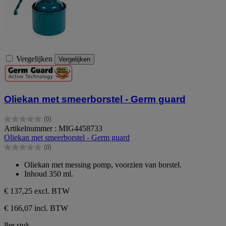
Vergelijken
Vergelijken
Oliekan met smeerborstel - Germ guard
(0)
0.0
Artikelnummer : MIG4458733
van
Oliekan met smeerborstel - Germ guard
de
(0)
5
0.0
sterren.
van
Oliekan met messing pomp, voorzien van borstel.
de
Inhoud 350 ml.
5
sterren.
€ 137,25
excl. BTW
€ 166,07 incl. BTW
Per stuk