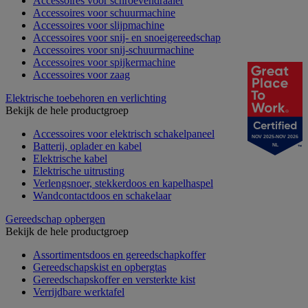
Accessoires voor schroevendraaier
Accessoires voor schuurmachine
Accessoires voor slijpmachine
Accessoires voor snij- en snoeigereedschap
Accessoires voor snij-schuurmachine
Accessoires voor spijkermachine
Accessoires voor zaag
Elektrische toebehoren en verlichting
Bekijk de hele productgroep
Accessoires voor elektrisch schakelpaneel
NOV 2025-NOV 2026
Batterij, oplader en kabel
NL
Elektrische kabel
Elektrische uitrusting
Verlengsnoer, stekkerdoos en kapelhaspel
Wandcontactdoos en schakelaar
Gereedschap opbergen
Bekijk de hele productgroep
Assortimentsdoos en gereedschapkoffer
Gereedschapskist en opbergtas
Gereedschapskoffer en versterkte kist
Verrijdbare werktafel