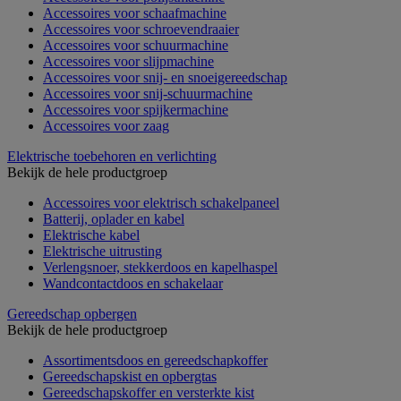
Accessoires voor schaafmachine
Accessoires voor schroevendraaier
Accessoires voor schuurmachine
Accessoires voor slijpmachine
Accessoires voor snij- en snoeigereedschap
Accessoires voor snij-schuurmachine
Accessoires voor spijkermachine
Accessoires voor zaag
Elektrische toebehoren en verlichting
Bekijk de hele productgroep
Accessoires voor elektrisch schakelpaneel
Batterij, oplader en kabel
Elektrische kabel
Elektrische uitrusting
Verlengsnoer, stekkerdoos en kapelhaspel
Wandcontactdoos en schakelaar
Gereedschap opbergen
Bekijk de hele productgroep
Assortimentsdoos en gereedschapkoffer
Gereedschapskist en opbergtas
Gereedschapskoffer en versterkte kist