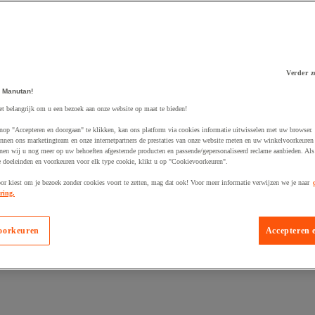
Verder z
 winkelwagen
 Manutan!
et belangrijk om u een bezoek aan onze website op maat te bieden!
nop "Accepteren en doorgaan" te klikken, kan ons platform via cookies informatie uitwisselen met uw browser.
nnen ons marketingteam en onze internetpartners de prestaties van onze website meten en uw winkelvoorkeuren 
nen wij u nog meer op uw behoeften afgestemde producten en passende/gepersonaliseerd reclame aanbieden. Als
 doeleinden en voorkeuren voor elk type cookie, klikt u op "Cookievoorkeuren".
oor kiest om je bezoek zonder cookies voort te zetten, mag dat ook! Voor meer informatie verwijzen we je naar
ring.
oorkeuren
Accepteren 