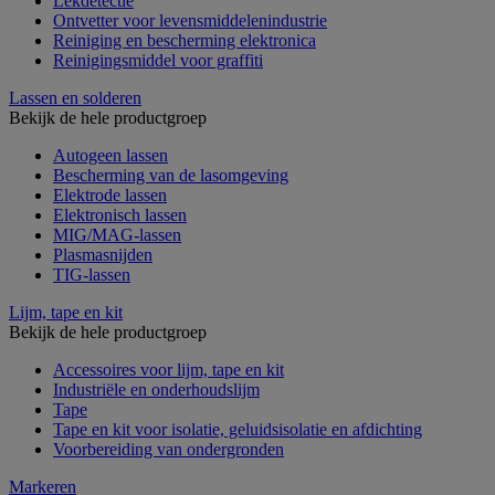
Lekdetectie
Ontvetter voor levensmiddelenindustrie
Reiniging en bescherming elektronica
Reinigingsmiddel voor graffiti
Lassen en solderen
Bekijk de hele productgroep
Autogeen lassen
Bescherming van de lasomgeving
Elektrode lassen
Elektronisch lassen
MIG/MAG-lassen
Plasmasnijden
TIG-lassen
Lijm, tape en kit
Bekijk de hele productgroep
Accessoires voor lijm, tape en kit
Industriële en onderhoudslijm
Tape
Tape en kit voor isolatie, geluidsisolatie en afdichting
Voorbereiding van ondergronden
Markeren