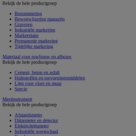
Bekijk de hele productgroep
Benummering
Bewegwijzering magazijn
Graveren
Industriële markering
Markeertape
Permanente markering
Tijdelijke markering
Materiaal voor ruwbouw en afbouw
Bekijk de hele productgroep
Cement, beton en asfalt
Hulpstoffen en toevoegingsmiddelen
Lijm voor vloer en muur
Specie
Meetinstrument
Bekijk de hele productgroep
Afstandsmeter
Diktemeter en detector
Elektriciteitsmeter
Industriële weegschaal