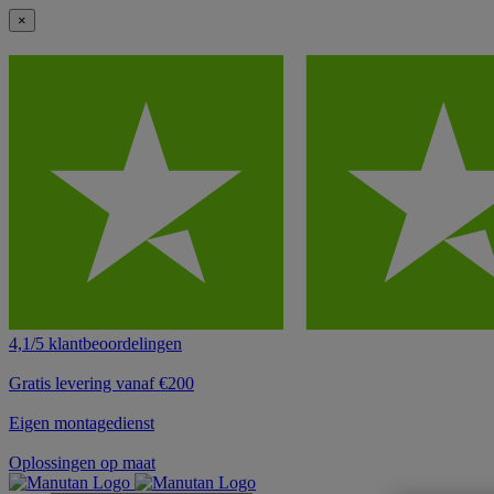
×
4,1/5 klantbeoordelingen
Gratis levering vanaf €200
Eigen montagedienst
Oplossingen op maat