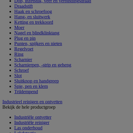
Dop, inzetstuk, veer en verbindingsdraad
Draadstift
Haak en schroefoog
Hang- en sluitwerk
Ketting en trekkoord
Moer
Nagel en blindklinktang
Plug en pin
Punten, spijkers en nieten
Regelvoet
Ring
Scharnier
Scharnierpen, -strip en geheng
Schroef
Slot
Sluitknop en handgreep
Spie, pen en klem
Trildempend
Industrieel reinigen en ontvetten
Bekijk de hele productgroep
Industriële ontvetter
Industriële reiniger
Las onderhoud