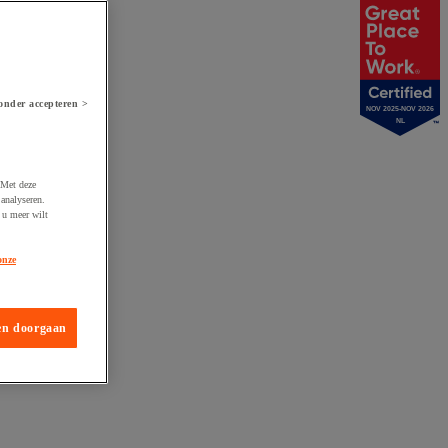
onder accepteren >
NOV 2025-NOV 2026
NL
 Met deze
analyseren.
 u meer wilt
onze
en doorgaan