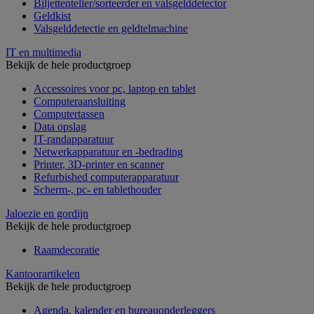
Biljettenteller/sorteerder en valsgelddetector
Geldkist
Valsgelddetectie en geldtelmachine
IT en multimedia
Bekijk de hele productgroep
Accessoires voor pc, laptop en tablet
Computeraansluiting
Computertassen
Data opslag
IT-randapparatuur
Netwerkapparatuur en -bedrading
Printer, 3D-printer en scanner
Refurbished computerapparatuur
Scherm-, pc- en tablethouder
Jaloezie en gordijn
Bekijk de hele productgroep
Raamdecoratie
Kantoorartikelen
Bekijk de hele productgroep
Agenda, kalender en bureauonderleggers