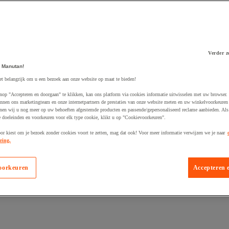
Verder z
 winkelwagen
 Manutan!
et belangrijk om u een bezoek aan onze website op maat te bieden!
nop "Accepteren en doorgaan" te klikken, kan ons platform via cookies informatie uitwisselen met uw browser.
nnen ons marketingteam en onze internetpartners de prestaties van onze website meten en uw winkelvoorkeuren 
nen wij u nog meer op uw behoeften afgestemde producten en passende/gepersonaliseerd reclame aanbieden. Als
 doeleinden en voorkeuren voor elk type cookie, klikt u op "Cookievoorkeuren".
oor kiest om je bezoek zonder cookies voort te zetten, mag dat ook! Voor meer informatie verwijzen we je naar
ring.
oorkeuren
Accepteren 