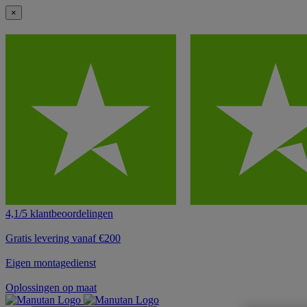
×
4,1/5 klantbeoordelingen
Gratis levering vanaf €200
Eigen montagedienst
Oplossingen op maat