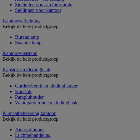
Stellingen voor archiefruimte
Stellingen voor kantoor
Kantoorverlichting
Bekijk de hele productgroep
Bureaulamp
Staande lamp
Kantoorvoetsteun
Bekijk de hele productgroep
Kapstok en kledinghaak
Bekijk de hele productgroep
Garderoberek en kledinghanger
Kapstok
Parapluhouder
Wandgarderobe en kledinghaak
Klimaatbeheersing kantoor
Bekijk de hele productgroep
Airconditioner
Luchtbehandeling