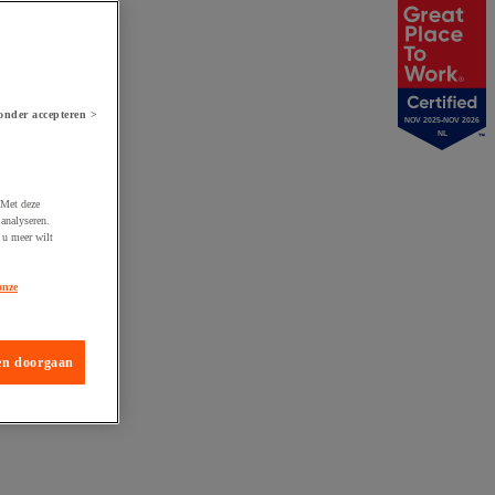
onder accepteren >
NOV 2025-NOV 2026
NL
 Met deze
analyseren.
 u meer wilt
onze
en doorgaan