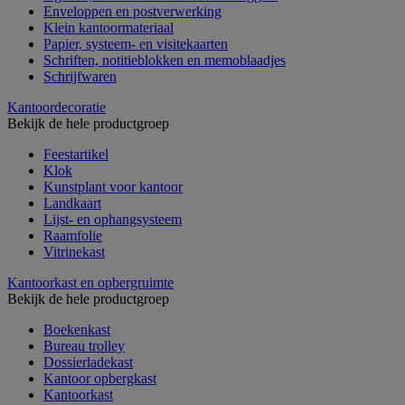
Enveloppen en postverwerking
Klein kantoormateriaal
Papier, systeem- en visitekaarten
Schriften, notitieblokken en memoblaadjes
Schrijfwaren
Kantoordecoratie
Bekijk de hele productgroep
Feestartikel
Klok
Kunstplant voor kantoor
Landkaart
Lijst- en ophangsysteem
Raamfolie
Vitrinekast
Kantoorkast en opbergruimte
Bekijk de hele productgroep
Boekenkast
Bureau trolley
Dossierladekast
Kantoor opbergkast
Kantoorkast