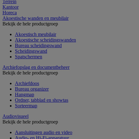
Terrein
Kantoor
Horeca
Akoestische wanden en meubilair
Bekijk de hele productgroep
Akoestisch meubilair
Akoestische scheidingswanden
Bureau scheidingswand
Scheidingswand
Spatschermen
Archiefopslag en documentbeheer
Bekijk de hele productgroep
Archiefdoos
Bureau organizer
Hangmap
Ordner, tabblad en showtas
Sorteermap
Audiovisueel
Bekijk de hele productgroep
Aansluitingen audio en video
Audio- en Hi-Fi-apparatuur