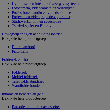
Dynamisch en interactief weergavesysteem
Fotocamera, videocamera en verrekijker
Professionele audio en geluidsopname
Projectie en videoprojectie-apparatuur
Studioverlichting en accessoires
Tv, dvd-speler en Blu-ray
Bewegwijzering en aanduidingsborden
Bekijk de hele productgroep
Deurnaambord
Pictogram
Folderrek en -houder
Bekijk de hele productgroep
Folderrek
Mobiel folderrek
Tafel folderstandaard
Wandfolderhouder
Inname en beheer van geld
Bekijk de hele productgroep
Barcode scanner en accessoires