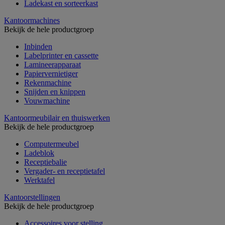
Ladekast en sorteerkast
Kantoormachines
Bekijk de hele productgroep
Inbinden
Labelprinter en cassette
Lamineerapparaat
Papiervernietiger
Rekenmachine
Snijden en knippen
Vouwmachine
Kantoormeubilair en thuiswerken
Bekijk de hele productgroep
Computermeubel
Ladeblok
Receptiebalie
Vergader- en receptietafel
Werktafel
Kantoorstellingen
Bekijk de hele productgroep
Accessoires voor stelling